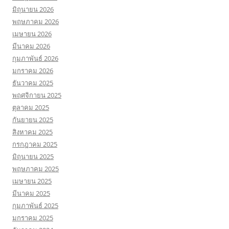
มิถุนายน 2026
พฤษภาคม 2026
เมษายน 2026
มีนาคม 2026
กุมภาพันธ์ 2026
มกราคม 2026
ธันวาคม 2025
พฤศจิกายน 2025
ตุลาคม 2025
กันยายน 2025
สิงหาคม 2025
กรกฎาคม 2025
มิถุนายน 2025
พฤษภาคม 2025
เมษายน 2025
มีนาคม 2025
กุมภาพันธ์ 2025
มกราคม 2025