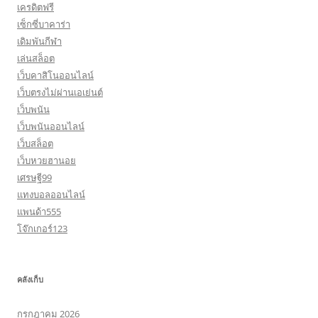
เครดิตฟรี
เซ็กซี่บาคาร่า
เดิมพันกีฬา
เล่นสล็อต
เว็บคาสิโนออนไลน์
เว็บตรงไม่ผ่านเอเย่นต์
เว็บพนัน
เว็บพนันออนไลน์
เว็บสล็อต
เว็บหวยฮานอย
เศรษฐี99
แทงบอลออนไลน์
แพนด้า555
โจ๊กเกอร์123
คลังเก็บ
กรกฎาคม 2026