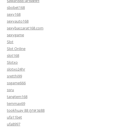
sawan888 เครดิตฟรี
sbobet168
sexy168
sexyauto168
sexybaccarat168.com
sexygame
Slot
Slot Online
slot168
Slotxo
slotxo24hr
sretthi99
ssgame666
ssru
tangtem168
temmax69
tookhuay 88 ถูกหวย88
ufa11bet
ufa8997