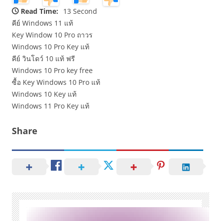
Read Time:
13 Second
คีย์ Windows 11 แท้
Key Window 10 Pro ถาวร
Windows 10 Pro Key แท้
คีย์ วินโดว์ 10 แท้ ฟรี
Windows 10 Pro key free
ซื้อ Key Windows 10 Pro แท้
Windows 10 Key แท้
Windows 11 Pro Key แท้
Share