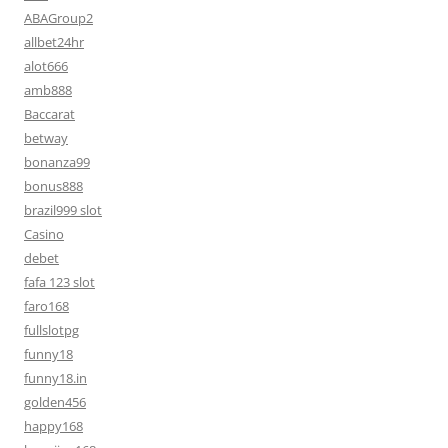
ABAGroup2
allbet24hr
alot666
amb888
Baccarat
betway
bonanza99
bonus888
brazil999 slot
Casino
debet
fafa 123 slot
faro168
fullslotpg
funny18
funny18.in
golden456
happy168