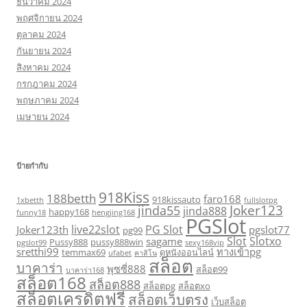
ธันวาคม 2024
พฤศจิกายน 2024
ตุลาคม 2024
กันยายน 2024
สิงหาคม 2024
กรกฎาคม 2024
พฤษภาคม 2024
เมษายน 2024
ป้ายกำกับ
918Kiss
188betth
faro168
918kissauto
1xbetth
fullslotpg
Joker123
jinda55
jinda888
happy168
funny18
hengjing168
PGSlot
live22slot
PG Slot
Joker123th
pgslot77
pg99
Slot
Slotxo
sagame
Pussy888
pussy888win
pgslot99
sexy168vip
sretthi99
ทางเข้าpg
temmax69
ดูหนังออนไลน์
ufabet
คาสิโน
สล็อต
บาคาร่า
พุซซี่888
สล็อต99
บาคาร่า168
สล็อต168
สล็อต888
สล็อตpg
สล็อตxo
สล็อตเครดิตฟรี
สล็อตเว็บตรง
เว็บสล็อต