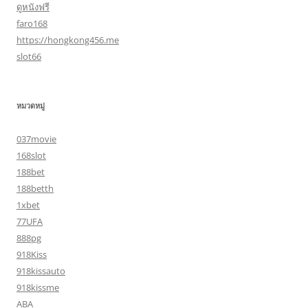
ดูหนังฟรี
faro168
https://hongkong456.me
slot66
หมวดหมู่
037movie
168slot
188bet
188betth
1xbet
77UFA
888pg
918Kiss
918kissauto
918kissme
ABA