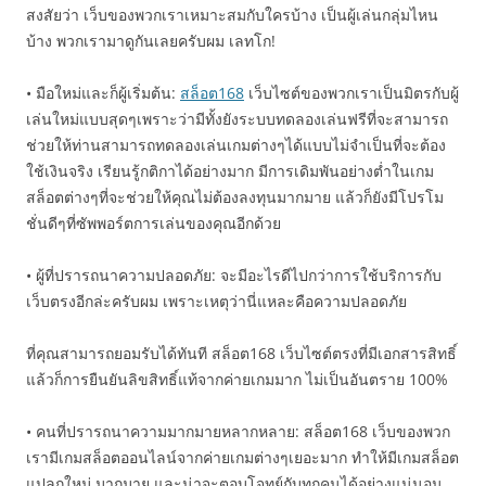
สงสัยว่า เว็บของพวกเราเหมาะสมกับใครบ้าง เป็นผู้เล่นกลุ่มไหน
บ้าง พวกเรามาดูกันเลยครับผม เลทโก!
• มือใหม่และก็ผู้เริ่มต้น:
สล็อต168
เว็บไซต์ของพวกเราเป็นมิตรกับผู้
เล่นใหม่แบบสุดๆเพราะว่ามีทั้งยังระบบทดลองเล่นฟรีที่จะสามารถ
ช่วยให้ท่านสามารถทดลองเล่นเกมต่างๆได้แบบไม่จำเป็นที่จะต้อง
ใช้เงินจริง เรียนรู้กติกาได้อย่างมาก มีการเดิมพันอย่างต่ำในเกม
สล็อตต่างๆที่จะช่วยให้คุณไม่ต้องลงทุนมากมาย แล้วก็ยังมีโปรโม
ชั่นดีๆที่ซัพพอร์ตการเล่นของคุณอีกด้วย
• ผู้ที่ปรารถนาความปลอดภัย: จะมีอะไรดีไปกว่าการใช้บริการกับ
เว็บตรงอีกล่ะครับผม เพราะเหตุว่านี่แหละคือความปลอดภัย
ที่คุณสามารถยอมรับได้ทันที สล็อต168 เว็บไซต์ตรงที่มีเอกสารสิทธิ์
แล้วก็การยืนยันลิขสิทธิ์แท้จากค่ายเกมมาก ไม่เป็นอันตราย 100%
• คนที่ปรารถนาความมากมายหลากหลาย: สล็อต168 เว็บของพวก
เรามีเกมสล็อตออนไลน์จากค่ายเกมต่างๆเยอะมาก ทำให้มีเกมสล็อต
แปลกใหม่ มากมาย และน่าจะตอบโจทย์กับทุกคนได้อย่างแน่นอน