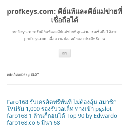
profkeys.com: คีย์แท้และคีย์แม่ข่ายที่
เชื่อถือได้
profkeys.com: รับคีย์แท้และคีย์แม่ข่ายที่คุณสามารถเชื่อถือได้จาก
profkeys.com เพื่อความปลอดภัยและประสิทธิภาพ
ข้าม
เมนู
ไป
ยัง
เนื้อหา
คลังเก็บหมวดหมู่:
SLOT
Faro168 รับเครดิตฟรีทันที ไม่ต้องลุ้น สมาชิก
ใหม่รับ 1,000 รองรับวอเล็ท ทางเข้า pgslot
faro168 1 ล้านก็ถอนได้ Top 90 by Edwardo
faro168.co 6 มีนา 68