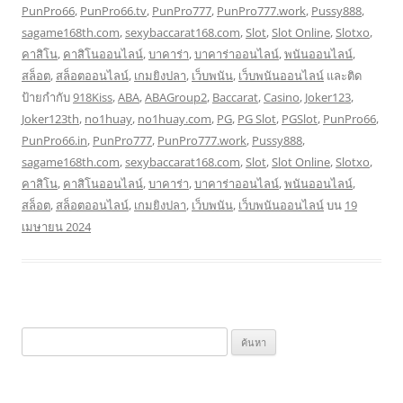
PunPro66
,
PunPro66.tv
,
PunPro777
,
PunPro777.work
,
Pussy888
,
sagame168th.com
,
sexybaccarat168.com
,
Slot
,
Slot Online
,
Slotxo
,
คาสิโน
,
คาสิโนออนไลน์
,
บาคาร่า
,
บาคาร่าออนไลน์
,
พนันออนไลน์
,
สล็อต
,
สล็อตออนไลน์
,
เกมยิงปลา
,
เว็บพนัน
,
เว็บพนันออนไลน์
และติด
ป้ายกำกับ
918Kiss
,
ABA
,
ABAGroup2
,
Baccarat
,
Casino
,
Joker123
,
Joker123th
,
no1huay
,
no1huay.com
,
PG
,
PG Slot
,
PGSlot
,
PunPro66
,
PunPro66.in
,
PunPro777
,
PunPro777.work
,
Pussy888
,
sagame168th.com
,
sexybaccarat168.com
,
Slot
,
Slot Online
,
Slotxo
,
คาสิโน
,
คาสิโนออนไลน์
,
บาคาร่า
,
บาคาร่าออนไลน์
,
พนันออนไลน์
,
สล็อต
,
สล็อตออนไลน์
,
เกมยิงปลา
,
เว็บพนัน
,
เว็บพนันออนไลน์
บน
19
เมษายน 2024
ค้นหา
สำหรับ: