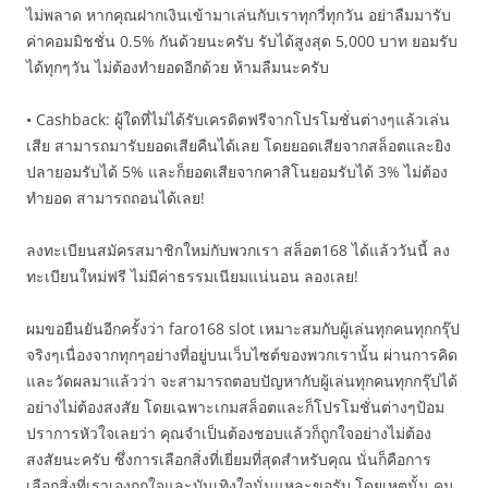
ไม่พลาด หากคุณฝากเงินเข้ามาเล่นกับเราทุกวี่ทุกวัน อย่าลืมมารับ
ค่าคอมมิชชั่น 0.5% กันด้วยนะครับ รับได้สูงสุด 5,000 บาท ยอมรับ
ได้ทุกๆวัน ไม่ต้องทำยอดอีกด้วย ห้ามลืมนะครับ
• Cashback: ผู้ใดที่ไม่ได้รับเครดิตฟรีจากโปรโมชั่นต่างๆแล้วเล่น
เสีย สามารถมารับยอดเสียคืนได้เลย โดยยอดเสียจากสล็อตและยิง
ปลายอมรับได้ 5% และก็ยอดเสียจากคาสิโนยอมรับได้ 3% ไม่ต้อง
ทำยอด สามารถถอนได้เลย!
ลงทะเบียนสมัครสมาชิกใหม่กับพวกเรา สล็อต168 ได้แล้ววันนี้ ลง
ทะเบียนใหม่ฟรี ไม่มีค่าธรรมเนียมแน่นอน ลองเลย!
ผมขอยืนยันอีกครั้งว่า faro168 slot เหมาะสมกับผู้เล่นทุกคนทุกกรุ๊ป
จริงๆเนื่องจากทุกๆอย่างที่อยู่บนเว็บไซต์ของพวกเรานั้น ผ่านการคิด
และวัดผลมาแล้วว่า จะสามารถตอบปัญหากับผู้เล่นทุกคนทุกกรุ๊ปได้
อย่างไม่ต้องสงสัย โดยเฉพาะเกมสล็อตและก็โปรโมชั่นต่างๆป้อม
ปราการหัวใจเลยว่า คุณจำเป็นต้องชอบแล้วก็ถูกใจอย่างไม่ต้อง
สงสัยนะครับ ซึ่งการเลือกสิ่งที่เยี่ยมที่สุดสำหรับคุณ นั่นก็คือการ
เลือกสิ่งที่เราเองถูกใจและบันเทิงใจนั่นแหละขอรับ โดยเหตุนั้น คน