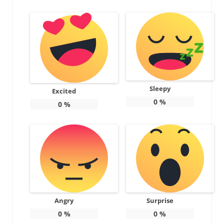
Sleepy
Excited
0
%
0
%
Angry
Surprise
0
%
0
%