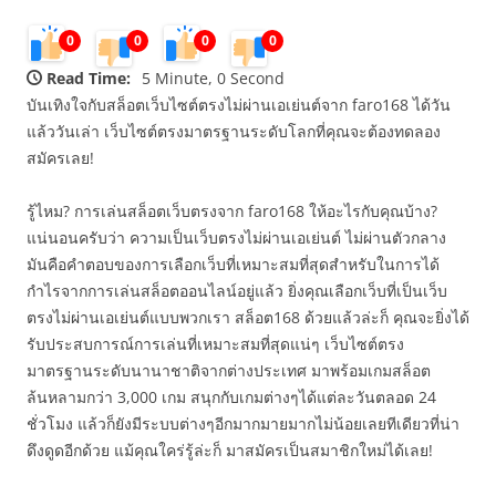
0
0
0
0
Read Time:
5 Minute, 0 Second
บันเทิงใจกับสล็อตเว็บไซต์ตรงไม่ผ่านเอเย่นต์จาก faro168 ได้วัน
แล้ววันเล่า เว็บไซต์ตรงมาตรฐานระดับโลกที่คุณจะต้องทดลอง
สมัครเลย!
รู้ไหม? การเล่นสล็อตเว็บตรงจาก faro168 ให้อะไรกับคุณบ้าง?
แน่นอนครับว่า ความเป็นเว็บตรงไม่ผ่านเอเย่นต์ ไม่ผ่านตัวกลาง
มันคือคำตอบของการเลือกเว็บที่เหมาะสมที่สุดสำหรับในการได้
กำไรจากการเล่นสล็อตออนไลน์อยู่แล้ว ยิ่งคุณเลือกเว็บที่เป็นเว็บ
ตรงไม่ผ่านเอเย่นต์แบบพวกเรา สล็อต168 ด้วยแล้วล่ะก็ คุณจะยิ่งได้
รับประสบการณ์การเล่นที่เหมาะสมที่สุดแน่ๆ เว็บไซต์ตรง
มาตรฐานระดับนานาชาติจากต่างประเทศ มาพร้อมเกมสล็อต
ล้นหลามกว่า 3,000 เกม สนุกกับเกมต่างๆได้แต่ละวันตลอด 24
ชั่วโมง แล้วก็ยังมีระบบต่างๆอีกมากมายมากไม่น้อยเลยทีเดียวที่น่า
ดึงดูดอีกด้วย แม้คุณใคร่รู้ล่ะก็ มาสมัครเป็นสมาชิกใหม่ได้เลย!