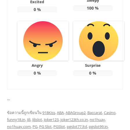
Sleepy
Excited
100
%
0
%
Angry
Surprise
0
%
0
%
…
ข้อความนี้ถูกเขียนใน
918Kiss
,
ABA
,
ABAGroup2
,
Baccarat
,
Casino
,
funny18.in
,
Jili
,
Jilislot
,
Joker123
,
joker123th.co.in
,
no1huay
,
no1huay.com
,
PG
,
PG Slot
,
PGSlot
,
pgslot77.ltd
,
pgslot99.in
,