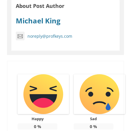
About Post Author
Michael King
noreply@profkeys.com
Happy
Sad
0
%
0
%