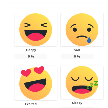
Happy
Sad
0
%
0
%
Sleepy
Excited