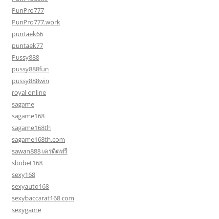
PunPro777
PunPro777.work
puntaek66
puntaek77
Pussy888
pussy888fun
pussy888win
royal online
sagame
sagame168
sagame168th
sagame168th.com
sawan888 เครดิตฟรี
sbobet168
sexy168
sexyauto168
sexybaccarat168.com
sexygame