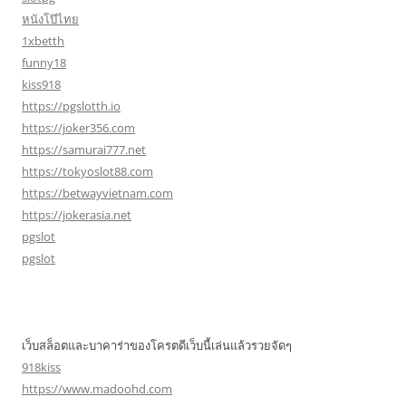
หนังโป๊ไทย
1xbetth
funny18
kiss918
https://pgslotth.io
https://joker356.com
https://samurai777.net
https://tokyoslot88.com
https://betwayvietnam.com
https://jokerasia.net
pgslot
pgslot
เว็บสล็อตและบาคาร่าของโครตดีเว็บนี้เล่นแล้วรวยจัดๆ
918kiss
https://www.madoohd.com