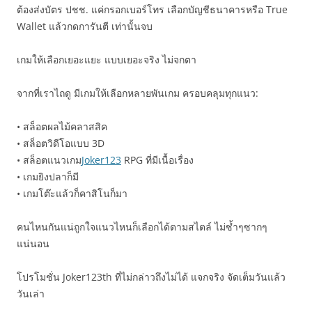
ต้องส่งบัตร ปชช. แค่กรอกเบอร์โทร เลือกบัญชีธนาคารหรือ True
Wallet แล้วกดการันตี เท่านั้นจบ
เกมให้เลือกเยอะแยะ แบบเยอะจริง ไม่จกตา
จากที่เราไถดู มีเกมให้เลือกหลายพันเกม ครอบคลุมทุกแนว:
• สล็อตผลไม้คลาสสิค
• สล็อตวิดีโอแบบ 3D
• สล็อตแนวเกม
Joker123
RPG ที่มีเนื้อเรื่อง
• เกมยิงปลาก็มี
• เกมโต๊ะแล้วก็คาสิโนก็มา
คนไหนกันแน่ถูกใจแนวไหนก็เลือกได้ตามสไตล์ ไม่ซ้ำๆซากๆ
แน่นอน
โปรโมชั่น Joker123th ที่ไม่กล่าวถึงไม่ได้ แจกจริง จัดเต็มวันแล้ว
วันเล่า