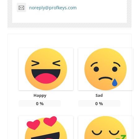
noreply@profkeys.com
Happy
Sad
0
%
0
%