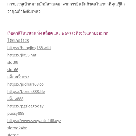
การบรรลุเป้าหมายมักมีสาเหตุมาจากการยืนยันตัวตนในเวลาที่คุณรู้สึก
ว่าคุณกำลังล้มเหลว
เว็บคาสิโนน่าเล่น ทั้ง
สล็อต
และ
บาคาร่า
ตึงจริงแตกบ่อยมาก
โจ๊กเกอร์123
https://hengjing168.wiki
https://jin55.net
slot99
slot66
สล็อตเว็บตรง
https://judhai168.co
https://bonus888.life
สล็อต888
https://pgslot.today
pussy888
https://www.sexyauto168.xyz
slotxo24hr
slotpg