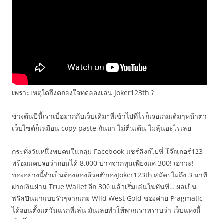
เพราะเหตุใดถึงตกลงใจทดลองเล่น Joker123th ?
ช่วงต้นปีนี้เราเบื่อมากกับเว็บเดิมๆที่เข้าไปทีไรก็เจอเกมเดิมๆหน้าตา
เว็บไซต์ก็เหมือน copy paste กันมา ไม่ตื่นเต้น ไม่ลุ้นอะไรเลย
กระทั่งวันหนึ่งพบคนในกลุ่ม Facebook แชร์ลิงก์ไปที่ โจ๊กเกอร์123
พร้อมแคปจอว่าถอนได้ 8,000 บาทจากทุนเพียงแค่ 300! เอาวะ!
ของอย่างนี้จำเป็นต้องลองด้วยตัวเองJoker123th สมัครไม่ถึง 3 นาที
ฝากเงินผ่าน True Wallet อีก 300 แล้วเริ่มเล่นในทันที… ผลเป็น
ฟรีสปินมาแบบรัวๆจากเกม Wild West Gold ของค่าย Pragmatic
ได้ถอนตั้งแต่วันแรกที่เล่น มันเลยทำให้พวกเราทราบว่า เว็บแห่งนี้