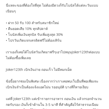
นี่แหละของที่ต้องใจที่สุด ไม่ต้องมีดวงก็รับโบนัสได้แต่ละวันแบบ
เนียนๆ
• ฝาก 50 รับ 100 สำหรับสมาชิกใหม่
• คืนยอดเสีย 10% ทุกสัปดาห์
• โบนัสเพิ่มเงินทุกบิล รับเพิ่มสูงสุด 30%
• โปรวันเกิดแจกเครดิตฟรีไม่ต้องเทิร์น
เราเองก็เคยได้โบนัสวันเกิดมาฟรีๆเอาไปหมุนJoker123thต่อแบบ
ไม่ต้องซื้อเพิ่มเลย
Joker123th เบิกเงินง่าย ถอนเร็ว ไม่มีหมกเม็ด
ข้อนี้อยากชมเป็นพิเศษ เนื่องจากว่าเราเคยพบเว็บอื่นที่พอเพียงจะ
เบิกเงินจำเป็นต้องแจ้งแอดไม่น รออนุมัติ บางทีก็หายเงียบ
แต่ที่ Joker123th แค่เข้ารายการอาหาร ถอนเงิน แล้วกรอกจำนวน
กดรับรอง เงินก็เข้าด้านใน 3-5 นาที ที่สำคัญคือไร้ค่าธรรมเนียม