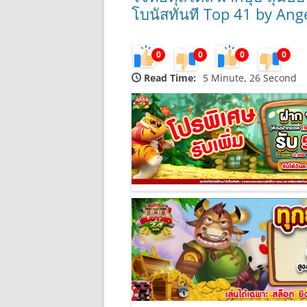
โบนัสทันที Top 41 by Ang
0
0
0
0
Read Time:
5 Minute, 26 Second