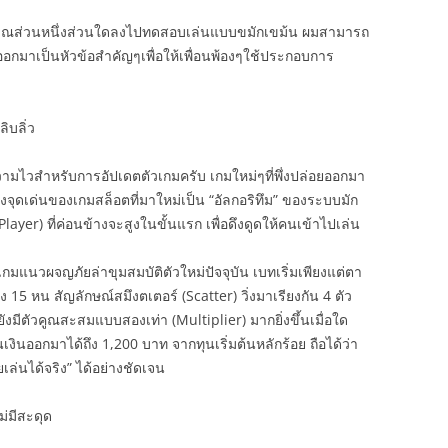
ะมาณส่วนหนึ่งส่วนใดลงไปทดสอบเล่นแบบขมักเขม้น ผมสามารถ
ออกมาเป็นหัวข้อสำคัญๆเพื่อให้เพื่อนพ้องๆใช้ประกอบการ
ิบลิ่ว
ๆคือความไวสำหรับการอัปเดตตัวเกมครับ เกมใหม่ๆที่พึ่งปล่อยออกมา
ึ่งจุดเด่นของเกมสล็อตที่มาใหม่เป็น “อัลกอริทึม” ของระบบมัก
layer) ที่ค่อนข้างจะสูงในขั้นแรก เพื่อดึงดูดให้คนเข้าไปเล่น
มแนวผจญภัยล่าขุมสมบัติตัวใหม่ปัจจุบัน เบทเริ่มเพียงแต่ตา
 15 หน สัญลักษณ์สมึงตเตอร์ (Scatter) วิ่งมาเรียงกัน 4 ตัว
งมีตัวคูณสะสมแบบสองเท่า (Multiplier) มากยิ่งขึ้นเมื่อใด
ินออกมาได้ถึง 1,200 บาท จากทุนเริ่มต้นหลักร้อย ถือได้ว่า
ยเล่นได้จริง” ได้อย่างชัดเจน
่มีสะดุด