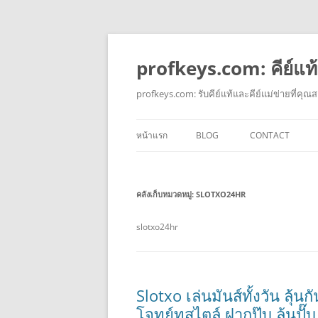
profkeys.com: คีย์แท้แล
profkeys.com: รับคีย์แท้และคีย์แม่ข่ายที่ค
หน้าแรก
BLOG
CONTACT
คลังเก็บหมวดหมู่:
SLOTXO24HR
slotxo24hr
Slotxo เล่นมันส์ทั้งวัน ลุ
โจทย์ทุสไตล์ ฝากปุ๊บ ลุ้นปั