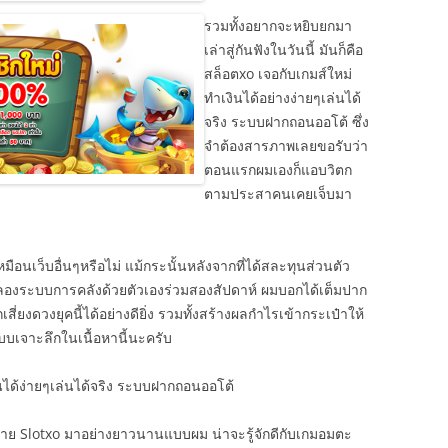
รวมทั้งอยากจะหยิบยกมา
เล่าสู่กันฟังในวันนี้ มันก็คือ
สล็อตxo เจอกับเกมส์ใหม่
ทำเงินได้อย่างง่ายๆเล่นได้
จริง ระบบฝากถอนออโต้ ซึ่ง
จำต้องสารภาพเลยขอรับว่า
ตอนแรกผมเองก็แอบวิตก
ตามประสาคนเคยเจ็บมา
มือนเว็บอื่นๆหรือไม่ แม้กระนั้นหลังจากที่ได้สละทุนส่วนตัว
ดลองระบบการคลังด้วยตัวเองร่วมสองสัปดาห์ ผมบอกได้เต็มปาก
กเสี่ยงดวงยุคนี้ได้อย่างดียิ่ง รวมทั้งสร้างผลกำไรเข้ากระเป๋าให้
บบเจาะลึกในเนื้อหานี้นะครับ
ินได้ง่ายๆเล่นได้จริง ระบบฝากถอนออโต้
่าย Slotxo มาอย่างยาวนานแบบผม น่าจะรู้จักดีกับเกมอมตะ