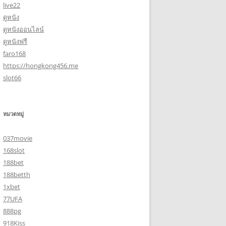
live22
ดูหนัง
ดูหนังออนไลน์
ดูหนังฟรี
faro168
https://hongkong456.me
slot66
หมวดหมู่
037movie
168slot
188bet
188betth
1xbet
77UFA
888pg
918Kiss