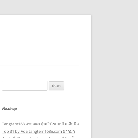
ค้นหา
สำหรับ:
เรื่องล่าสุด
Tangtem168 สายแตก ลุ้นกำไรแบบไม่เสียฟีล
Top 31 by Ada tangtem168e.com ฝากมา