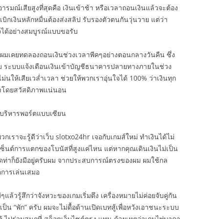
ารมณ์เสียสูงที่สุดคือ เงินเข้าช้า หรือเวลาถอนเงินแล้วจะต้อง
ิกเงินหลักหมื่นต้องส่งสลิป รับรองตัวตนกันวุ่นวาย แต่ว่า
ิจได้อย่างสมบูรณ์แบบขอรับ
ผมเคยทดลองถอนเงินช่วงเวลาพีคๆอย่างตอนกลางวันคืน ซึ่ง
บปับ ระบบแจ้งเตือนเงินเข้าบัญชีธนาคารปลายทางภายในช่วง
ม่นให้เสียเวล่ำเวลา ช่วยให้พวกเราอุ่นใจได้ 100% ว่าเงินทุก
เราโดยสวัสดิภาพแน่นอน
ารบริหารพอร์ตแบบเซียน
กเราจะรู้ดีว่าเว็บ slotxo24hr เจอกับเกมส์ใหม่ ทำเงินได้ไม่
ซ็นต์การแตกของโบนัสที่สูงแค่ไหน แต่หากคุณเดินเงินไม่เป็น
ดท่าก็ยังมีอยู่ครับผม จากประสบการณ์ตรงของผม ผมใช้กล
่อการเล่นเสมอ
แล้วรู้สึกว่าจังหวะของเกมเริ่มตึง เครื่องหมายไม่ค่อยจับคู่กัน
ทีเป็น “พัก” ครับ ผมจะไม่ดื้อด้านเปิดเบทสู้เพื่อหวังเอาชนะระบบ
้ ไปร่วมสนุกที่ สล็อตเว็บไซต์ตรง แทน ด้วยเหตุว่าเกมไพ่บาคา