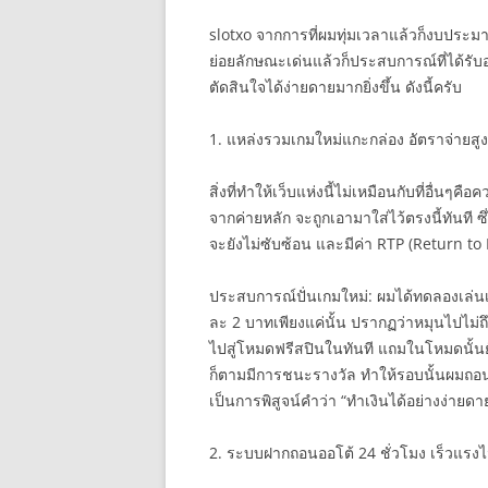
slotxo จากการที่ผมทุ่มเวลาแล้วก็งบปร
ย่อยลักษณะเด่นแล้วก็ประสบการณ์ที่ได้รับ
ตัดสินใจได้ง่ายดายมากยิ่งขึ้น ดังนี้ครับ
1. แหล่งรวมเกมใหม่แกะกล่อง อัตราจ่ายสูงล
สิ่งที่ทำให้เว็บแห่งนี้ไม่เหมือนกับที่อื่น
จากค่ายหลัก จะถูกเอามาใส่ไว้ตรงนี้ทันที ซ
จะยังไม่ซับซ้อน และมีค่า RTP (Return to P
ประสบการณ์ปั่นเกมใหม่: ผมได้ทดลองเล่นเก
ละ 2 บาทเพียงแค่นั้น ปรากฏว่าหมุนไปไม่ถึง
ไปสู่โหมดฟรีสปินในทันที แถมในโหมดนั้นยั
ก็ตามมีการชนะรางวัล ทำให้รอบนั้นผมถอนเง
เป็นการพิสูจน์คำว่า “ทำเงินได้อย่างง่ายดา
2. ระบบฝากถอนออโต้ 24 ชั่วโมง เร็วแรงไม