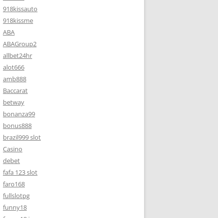
918kissauto
918kissme
ABA
ABAGroup2
allbet24hr
alot666
amb888
Baccarat
betway
bonanza99
bonus888
brazil999 slot
Casino
debet
fafa 123 slot
faro168
fullslotpg
funny18