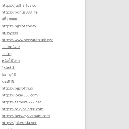
https://judhai168.co
https://bonus888.life
สล็อต888
https://pgslot.today
pussy888
https://www.sexyauto168.xyz
slotxo24hr
slotpg
หนังโป๊ไทย
1xbetth
funny18
kiss918
https://pgslotth.io
https://joker356.com
https://samurai777.net
https://tokyoslot88.com
https://betwayvietnam.com
https://jokerasia.net