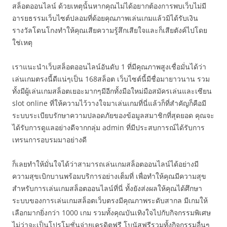
สล็อตออนไลน์ ด้วยเหตุนั้นหากคุณไม่ได้อยากต้องการพบเว็บไม่มี
อารยธรรมเว็บไซต์ปลอมที่ด้อยคุณภาพเล่นเกมแล้วมิได้รับเงิน
รางวัลโดนโกงทำให้คุณเสียความรู้สึกเสียใจและก็เสียตังค์ไปโดย
ใช่เหตุ
เราแนะนำเว็บสล็อตออนไลน์อันดับ 1 ที่มีคุณภาพสูงเชื่อมั่นได้ว่า
เล่นเกมตรงนี้ดีแน่ๆเป็น 168สล็อต เว็บไซต์นี้มีชื่อมายาวนาน รวม
ทั้งมีผู้เล่นเกมสล็อตเยอะมากๆมีอีกทั้งมือใหม่มือสมัครเล่นและเซียน
slot online ที่ให้ความไว้วางใจมาเล่นเกมที่นี่แล้วก็ที่สำคัญก็คือมี
ระบบระเบียบรักษาความปลอดภัยของข้อมูลสมาชิกที่สุดยอด คุณจะ
ได้รับการดูแลอย่างดีจากกลุ่ม admin ที่มีประสบการณ์ได้รับการ
เทรนการอบรมมาอย่างดี
ก็เลยทำให้มั่นใจได้ว่าสามารถเล่นเกมสล็อตออนไลน์ได้อย่างมี
ความสุขเบิกบานพร้อมบริการอย่างเต็มที่ เพื่อทำให้คุณมีความสุข
สำหรับการเล่นเกมสล็อตออนไลน์ที่นี่ ทั้งยังส่งผลให้คุณได้ศึกษา
ระบบของการเล่นเกมสล็อตเว็บตรงมีคุณภาพระดับสากล มีเกมให้
เลือกมากยิ่งกว่า 1000 เกม รวมทั้งคุณบันเทิงใจไปกับกิจกรรมพิเศษ
ไม่ว่าจะเป็นโปรโมชั่นจ่ายเครดิตฟรี โบนัสฟรีรวมทั้งกิจกรรมอื่นๆ