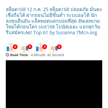
สล็อต168 12 ก.ค. 25 สล็อต168 ปลอดภัย มั่นคง
เชื่อถือได้ ฝากถอนไม่มีขั้นต่ำ ระบบออโต้ นัก
ลงทุนยืนยัน แจ็คพอตแตกบ่อยที่สุด อัพเดทเกม
ใหม่ได้ก่อนใคร slot168 โบนัสเยอะ แจกทุกวัน
รีบสมัครเลย! Top 61 by Susanna 7Mcn.org
0
0
0
0
Read Time:
4 Minute, 42 Second