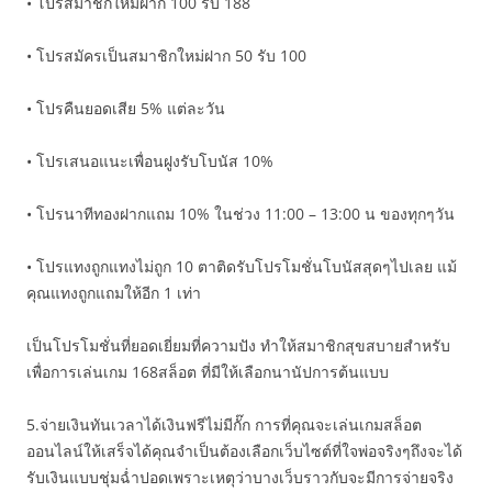
• โปรสมาชิกใหม่ฝาก 100 รับ 188
• โปรสมัครเป็นสมาชิกใหม่ฝาก 50 รับ 100
• โปรคืนยอดเสีย 5% แต่ละวัน
• โปรเสนอแนะเพื่อนฝูงรับโบนัส 10%
• โปรนาทีทองฝากแถม 10% ในช่วง 11:00 – 13:00 น ของทุกๆวัน
• โปรแทงถูกแทงไม่ถูก 10 ตาติดรับโปรโมชั่นโบนัสสุดๆไปเลย แม้
คุณแทงถูกแถมให้อีก 1 เท่า
เป็นโปรโมชั่นที่ยอดเยี่ยมที่ความปัง ทำให้สมาชิกสุขสบายสำหรับ
เพื่อการเล่นเกม 168สล็อต ที่มีให้เลือกนานัปการต้นแบบ
5.จ่ายเงินทันเวลาได้เงินฟรีไม่มีกั๊ก การที่คุณจะเล่นเกมสล็อต
ออนไลน์ให้เสร็จได้คุณจำเป็นต้องเลือกเว็บไซต์ที่ใจพ่อจริงๆถึงจะได้
รับเงินแบบชุ่มฉ่ำปอดเพราะเหตุว่าบางเว็บราวกับจะมีการจ่ายจริง