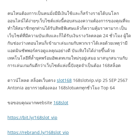
คนไหนต้องการเป็นคนมั่งมีมีเงินใช้และก็สร้างรายได้บนโลก
ออนไลน์ได้ง่ายๆเว็บไซต์แห่งนี้ตอบสนองความต้องการของคุณที่จะ
ทำให้สมาชิกทุกท่านได้รับสิทธิพิเศษแล้วก็ความคุ้มราคามาก เป็น
เว็บไซต์ที่มีความบันเทิงและก็ได้รับเงินรางวัลตลอด 24 ชั่วโมง ผู้ใด
กันช่องว่างตอนไหนก็เข้ามาเล่นเกมกับพวกเราได้เลยด้วยเหตุว่ามี
แอดมินซัพพอร์ตรอดูแลคุณอย่างดี บันเทิงใจได้ง่ายขึ้นด้วย
เทคโนโลยีที่ล้ำยุคพร้อมอัพเดทเกมใหม่ๆอยู่เสมอ มาสนุกสนานกับ
การเล่นเกมกันดีกว่าเว็บไซต์แห่งนี้ปังสุดจำเป็นต้อง 168สล็อต
ดาวน์โหลด สล็อตเว็บตรง
slot168
168slotvip.vip 25 SEP 2567
Antonia อยากรวยต้องลอง 168slotแตกทุกชั่วโมง Top 64
ขอขอบคุณมากwebsite
168slot
https://bit.ly/168slot_vip
https://rebrand.ly/168slot_vip