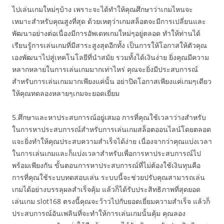
ไปเล่นเกมใหม่ๆบ้าง เพราะจะได้ทำให้คุณศึกษาว่าเกมไหนจะ
เหมาะสำหรับคุณสูงที่สุด ด้วยเหตุว่าเกมสล็อตจะมีการเปลี่ยนและ
พัฒนาอย่างต่อเนื่องมีการอัพเดทเกมใหม่ๆอยู่ตลอด ทำให้ท่านได้
เรียนรู้การเล่นเกมที่มีสาระสูงสุดอีกทั้ง เป็นการให้โอกาสให้ตัวคุณ
เองพัฒนาไปสู่เทคโนโลยีที่นำสมัย รวมทั้งได้เงินง่าย ยิ่งคุณมีความ
หลากหลายในการเล่นเกมมากเท่าไหร่ คุณจะยิ่งมีประสบการณ์
สำหรับการเล่นเกมมากเพียงแค่นั้น อย่าปิดโอกาสเพียงแค่เกมๆเดียว
ให้คุณทดลองหลายๆเกมจะยอดเยี่ยม
5.ศึกษาและหาประสบการณ์อยู่เสมอ การที่คุณใช้เวลาว่างสำหรับ
ในการหาประสบการณ์สำหรับการเล่นเกมสล็อตออนไลน์โดยตลอด
แจะยิ่งทำให้คุณประสบความสำเร็จได้ง่าย เนื่องจากว่าคุณแบ่งเวลา
ในการเล่นเกมและก็แบ่งเวลาสำหรับเพื่อการหาประสบการณ์ไป
พร้อมเพียงกัน ขั้นตอนการหาประสบการณ์ที่ไม่ต้องใช้เงินทุนคือ
การที่คุณใช้ระบบทดสอบเล่น ระบบนี้จะช่วยปรับคุณสามารถเล่น
เกมได้อย่างบรรลุผลสำเร็จคุ้ม แล้วก็ได้รับประสิทธิภาพที่สุดยอด
เล่นเกม slot168 ตรงนี้คุณจะว้าวไปกับยอดเยี่ยมความสำเร็จ แล้วก็
ประสบการณ์อันเพลินที่จะทำให้การเล่นเกมนั้นคุ้ม คุณลอง