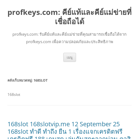
profkeys.com: คีย์แท้และคีย์แม่ข่ายที่
เชื่อถือได้
profkeys.com: รับคีย์แท้และคีย์แม่ข่ายที่คุณสามารถเชื่อถือได้จาก
profkeys.com เพื่อความปลอดภัยและประสิทธิภาพ
ข้าม
เมนู
ไป
ยัง
เนื้อหา
คลังเก็บหมวดหมู่:
168SLOT
168slot
168slot 168slotvip.me 12 September 25
168slot ทำดี ทำถึง ยืน 1 เรื่องแจกเครดิตฟรี
เครดิตฟรี 188 เกมสด เล่นกันสดๆจากบ่อน คาสิ