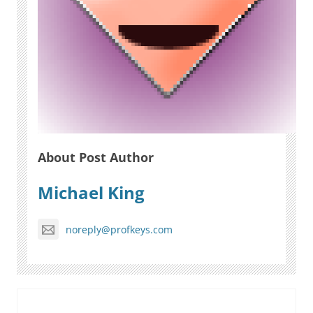
About Post Author
Michael King
noreply@profkeys.com