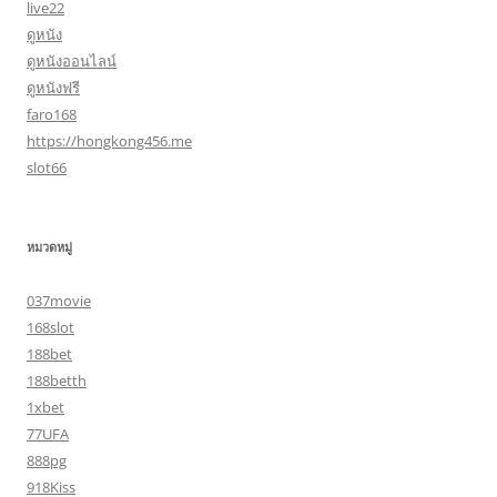
live22
ดูหนัง
ดูหนังออนไลน์
ดูหนังฟรี
faro168
https://hongkong456.me
slot66
หมวดหมู่
037movie
168slot
188bet
188betth
1xbet
77UFA
888pg
918Kiss