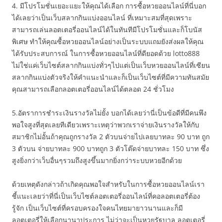
4. มีโปรโมชั่นเยอะแยะให้คุณได้เลือก การซื้อหวยออนไลน์ที่นี่บอก
ได้เลยว่าเป็นเว็บสลากกินแบ่งออนไลน์ ที่เหมาะสมที่สุดเพราะ
สามารถเล่นลอตเตอรี่ออนไลน์ได้ในทันทีมีโปรโมชั่นและก็โบนัส
พิเศษ ทำให้คุณซื้อหวยออนไลน์อย่างเป็นระบบแถมยังส่งผลให้คุณ
ได้รับประสบการณ์ ในการซื้อหวยออนไลน์ที่ดียอดด้วย lotto888
ไม่ใช่แค่เว็บไซต์สลากกินแบ่งทั่วๆไปแต่เป็นเว็บหวยออนไลน์ที่เซียน
สลากกินแบ่งตัวจริงให้คำแนะนำและก็เป็นเว็บไซต์ที่มีความทันสมัย
คุณสามารถเลือกลอตเตอรี่ออนไลน์ได้ตลอด 24 ชั่วโมง
5.อัตราการชำระเงินรางวัลไม่ยั้ง บอกได้เลยว่านี่เป็นข้อดีที่มีคนพึง
พอใจสูงที่สุดเลยทีเดียวเพราะเหตุว่าพวกเราจ่ายเงินรางวัลให้กับ
สมาชิกไม่อั้นถ้าคุณถูกรางวัล 2 ตัวบนจ่ายไปเลยบาทละ 90 บาท ถูก
3 ตัวบน จ่ายบาทละ 900 บาทถูก 3 ตัวโต๊ดจ่ายบาทละ 150 บาท ซึ่ง
สูงยิ่งกว่าเว็บอื่นๆรวมถึงสูงขึ้นมากยิ่งกว่าระบบหวยอีกด้วย
ด้วยเหตุดังกล่าวถ้าเกิดคุณพอใจสำหรับในการซื้อหวยออนไลน์เรา
ชี้แนะเลยว่าที่นี่เป็นเว็บไซต์ลอตเตอรี่ออนไลน์ที่คอลอตเตอรี่ต้อง
รู้จัก เป็นเว็บไซต์ที่ครอบครองใจคนไทยมายาวนานและก็มี
ลอตเตอรี่ให้เลือกนานาประการ ไม่ว่าจะเป็นหวยรัฐบาล ลอตเตอรี่