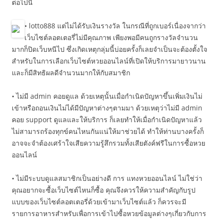
ต่อไปนี้
• lotto888 แต่ไม่ได้รับเงินรางวัล ในกรณีที่ถูกเบอร์เนื่องจากว่า
เว็บไซต์ลอตเตอรี่ไม่มีคุณภาพ เพียงพอมีคนถูกรางวัลจำนวน
มากก็ปิดเว็บหนีไป ซึ่งเกิดเหตุกลุ่มนี้บ่อยครั้งก็เลยจำเป็นจะต้องตั้งใจ
สำหรับในการเลือกเว็บไซต์หวยออนไลน์ที่เปิดให้บริการมายาวนาน
และก็มีสิทธิผลดีจำนวนมากให้กับสมาชิก
• ไม่มี admin คอยดูแล ด้วยเหตุนั้นเมื่อกำเนิดปัญหาขึ้นเพิ่มเงินไม่
เข้าหรือถอนเงินไม่ได้มีปัญหาต่างๆตามมา ด้วยเหตุว่าไม่มี admin
คอย support ดูแลและให้บริการ ก็เลยทำให้เมื่อกำเนิดปัญหาแล้ว
ไม่สามารถร้องทุกข์คนไหนกันแน่ให้มาช่วยได้ ทำให้ท่านบางครั้งก็
อาจจะจำต้องเศร้าใจเสียความรู้สึกรวมทั้งเสียตังค์ฟรีในการซื้อหวย
ออนไลน์
• ไม่มีระบบดูแลสมาชิกเป็นอย่างดี การ แทงหวยออนไลน์ ไม่ใช่ว่า
คุณอยากจะซื้อเว็บไซต์ไหนก็ซื้อ คุณจึงควรให้ความสำคัญกับรูป
แบบของเว็บไซต์ลอตเตอรี่ด้วยเข้ามาเว็บไซต์แล้ว ก็ควรจะมี
รายการอาหารสำหรับเพื่อการเข้าไปซื้อหวยข้อมูลต่างๆเกี่ยวกับการ