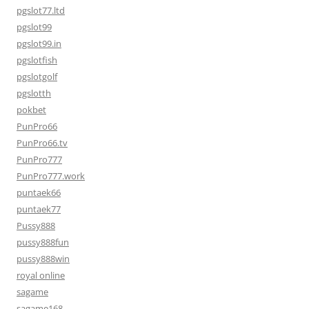
pgslot77.ltd
pgslot99
pgslot99.in
pgslotfish
pgslotgolf
pgslotth
pokbet
PunPro66
PunPro66.tv
PunPro777
PunPro777.work
puntaek66
puntaek77
Pussy888
pussy888fun
pussy888win
royal online
sagame
sagame168