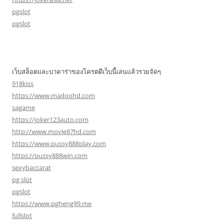
pgslot
pgslot
เว็บสล็อตและบาคาร่าของโครตดีเว็บนี้เล่นแล้วรวยจัดๆ
918kiss
https://www.madoohd.com
sagame
https://joker123auto.com
http://www.movie87hd.com
https://www.pussy888play.com
https://pussy888win.com
sexybaccarat
pg slot
pgslot
https://www.pgheng99.me
fullslot