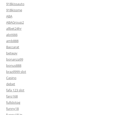
918kissauto
918kissme
ABA
ABAGroup2
allbet24hr
alot666
amb888
Baccarat
betway
bonanza99
bonus888
brazil999 slot
Casino
debet
fafa 123 slot
faro168
fullslotpg
funny18
funny18.in