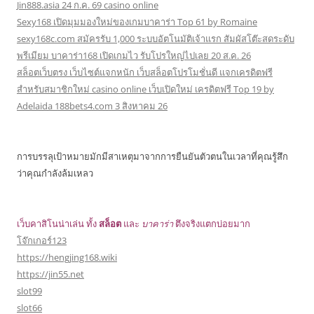
Jin888.asia 24 ก.ค. 69 casino online
Sexy168 เปิดมุมมองใหม่ของเกมบาคาร่า Top 61 by Romaine
sexy168c.com สมัครรับ 1,000 ระบบอัตโนมัติเจ้าแรก สัมผัสโต๊ะสดระดับ
พรีเมียม บาคาร่า168 เปิดเกมไว รับโปรใหญ่ไปเลย 20 ส.ค. 26
สล็อตเว็บตรง เว็บไซต์แจกหนัก เว็บสล็อตโปรโมชั่นดี แจกเครดิตฟรี
สำหรับสมาชิกใหม่ casino online เว็บเปิดใหม่ เครดิตฟรี Top 19 by
Adelaida 188bets4.com 3 สิงหาคม 26
การบรรลุเป้าหมายมักมีสาเหตุมาจากการยืนยันตัวตนในเวลาที่คุณรู้สึก
ว่าคุณกำลังล้มเหลว
เว็บคาสิโนน่าเล่น ทั้ง
สล็อต
และ
บาคาร่า
ตึงจริงแตกบ่อยมาก
โจ๊กเกอร์123
https://hengjing168.wiki
https://jin55.net
slot99
slot66