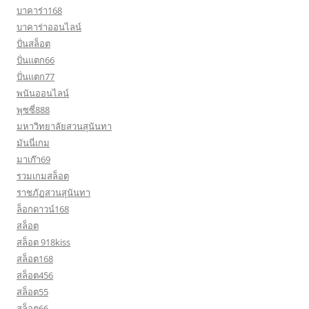
บาคาร่า168
บาคาร่าออนไลน์
ปั่นสล็อต
ปั่นแตก66
ปั่นแตก77
พนันออนไลน์
พุซซี่888
มหาวิทยาลัยสวนสุนันทา
มันนี่เกม
มาเก๊า69
รวมเกมสล็อต
ราชภัฏสวนสุนันทา
ล็อกดาวน์168
สล็อต
สล็อต 918kiss
สล็อต168
สล็อต456
สล็อต55
สล็อต66