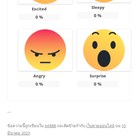
Sleepy
Excited
0
%
0
%
Angry
Surprise
0
%
0
%
…
ข้อความนี้ถูกเขียนใน
lot888
และติดป้ายกำกับ
เว็บหวยออนไลน์
บน
10
มีนาคม 2025