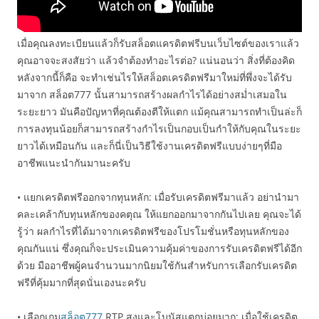
เมื่อคุณลงทะเบียนแล้วก็รับสล็อตแครดิตฟรีบนเว็บไซต์ของเราแล้ว
คุณอาจจะสงสัยว่า แล้วจำต้องทำอะไรต่อ? แน่นอนว่า สิ่งที่ต้องคิด
หลังจากนี้ก็คือ จะทำเช่นไรให้สล็อตเครดิตฟรีมาใหม่ที่พึ่งจะได้รับ
มาจาก สล็อต777 นั้นสามารถสร้างผลกำไรได้อย่างสม่ำเสมอใน
ระยะยาว มันคือปัญหาที่คุณต้องตีให้แตก แม้คุณสามารถทำเป็นล่ะก็
การลงทุนน้อยก็สามารถสร้างกำไรเป็นกอบเป็นกำให้กับคุณในระยะ
ยาวได้เหมือนกัน และก็นี่เป็นวิธีใช้งานเครดิตฟรีแบบง่ายๆที่มือ
อาชีพแนะนำกันมานะครับ
• แยกเครดิตฟรีออกจากทุนหลัก: เมื่อรับเครดิตฟรีมาแล้ว อย่านำมา
คละเคล้ากับทุนหลักของคตุณ ให้แยกออกมาจากกันไปเลย คุณจะได้
รู้ว่า ผลกำไรที่ได้มาจากเครดิตฟรีของโปรโมชั่นหรือทุนหลักของ
คุณกันแน่ ซึ่งคุณก็จะประเมินความคุ้มค่าของการรับเครดิตฟรีได้อีก
ด้วย มืออาชีพผู้คนจำนวนมากนิยมใช้กันสำหรับการเลือกรับเครดิต
ฟรีที่คุ้มมากที่สุดนั่นเองนะครับ
• เลือกเกม
สล็อต777
RTP สูงและโบนัสแตกบ่อยมาก: เมื่อใช้เครดิต