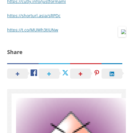
https://cutly.info/justformami
https://shorturl.asia/sRPDc
https://t.co/MUWh3tIUNw
Share