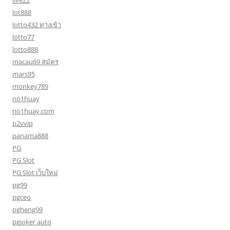
live22
lot888
lotto432 ทางเข้า
lotto77
lotto888
macau69 สมัคร
mars95
monkey789
no1huay
no1huay.com
p2vvip
panama888
PG
PG Slot
PG Slot เว็บใหม่
pg99
pgceo
pgheng99
pgjoker auto