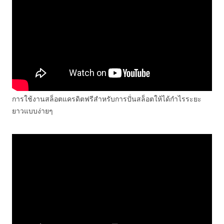
การใช้งานสล็อตแครดิตฟรีสำหรับการปั่นสล็อตให้ได้กำไรระยะ
ยาวแบบง่ายๆ