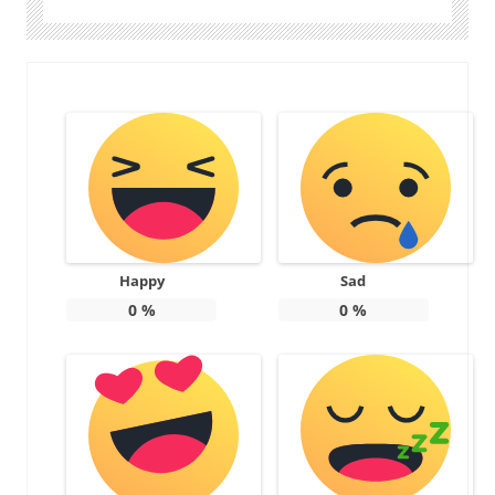
Happy
Sad
0
%
0
%