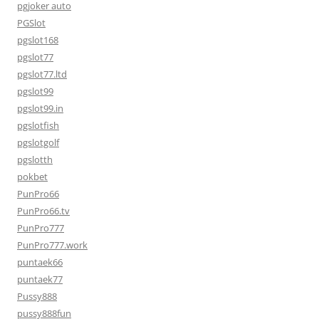
pgjoker auto
PGSlot
pgslot168
pgslot77
pgslot77.ltd
pgslot99
pgslot99.in
pgslotfish
pgslotgolf
pgslotth
pokbet
PunPro66
PunPro66.tv
PunPro777
PunPro777.work
puntaek66
puntaek77
Pussy888
pussy888fun