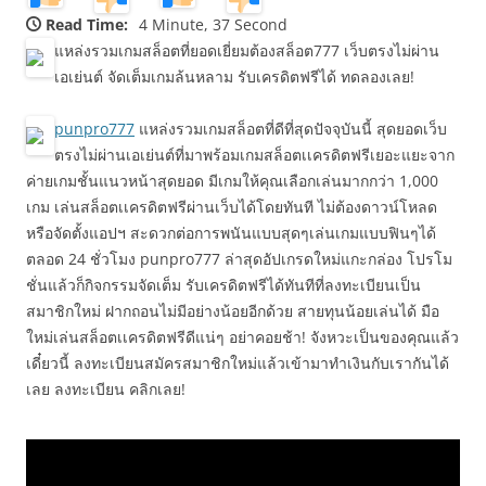
Read Time:
4 Minute, 37 Second
แหล่งรวมเกมสล็อตที่ยอดเยี่ยมต้องสล็อต777 เว็บตรงไม่ผ่าน
เอเย่นต์ จัดเต็มเกมล้นหลาม รับเครดิตฟรีได้ ทดลองเลย!
punpro777
แหล่งรวมเกมสล็อตที่ดีที่สุดปัจจุบันนี้ สุดยอดเว็บ
ตรงไม่ผ่านเอเย่นต์ที่มาพร้อมเกมสล็อตเเครดิตฟรีเยอะแยะจาก
ค่ายเกมชั้นแนวหน้าสุดยอด มีเกมให้คุณเลือกเล่นมากกว่า 1,000
เกม เล่นสล็อตเเครดิตฟรีผ่านเว็บได้โดยทันที ไม่ต้องดาวน์โหลด
หรือจัดตั้งแอปฯ สะดวกต่อการพนันแบบสุดๆเล่นเกมแบบฟินๆได้
ตลอด 24 ชั่วโมง punpro777 ล่าสุดอัปเกรดใหม่แกะกล่อง โปรโม
ชั่นแล้วก็กิจกรรมจัดเต็ม รับเครดิตฟรีได้ทันทีที่ลงทะเบียนเป็น
สมาชิกใหม่ ฝากถอนไม่มีอย่างน้อยอีกด้วย สายทุนน้อยเล่นได้ มือ
ใหม่เล่นสล็อตเเครดิตฟรีดีแน่ๆ อย่าคอยช้า! จังหวะเป็นของคุณแล้ว
เดี๋ยวนี้ ลงทะเบียนสมัครสมาชิกใหม่แล้วเข้ามาทำเงินกับเรากันได้
เลย ลงทะเบียน คลิกเลย!