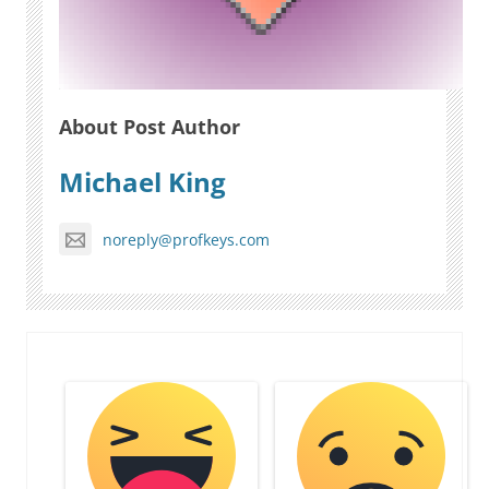
About Post Author
Michael King
noreply@profkeys.com