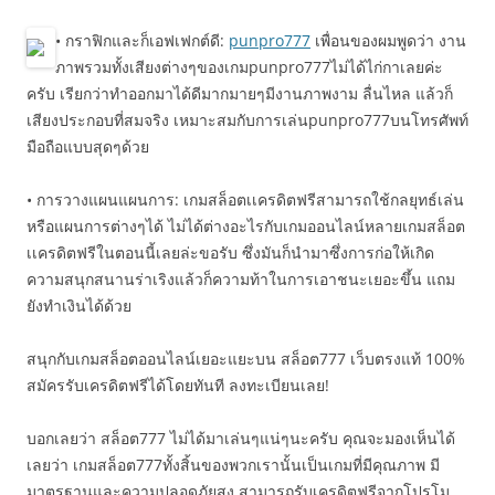
• กราฟิกและก็เอฟเฟกต์ดี:
punpro777
เพื่อนของผมพูดว่า งาน
ภาพรวมทั้งเสียงต่างๆของเกมpunpro777ไม่ได้ไก่กาเลยค่ะ
ครับ เรียกว่าทำออกมาได้ดีมากมายๆมีงานภาพงาม ลื่นไหล แล้วก็
เสียงประกอบที่สมจริง เหมาะสมกับการเล่นpunpro777บนโทรศัพท์
มือถือแบบสุดๆด้วย
• การวางแผนแผนการ: เกมสล็อตเเครดิตฟรีสามารถใช้กลยุทธ์เล่น
หรือแผนการต่างๆได้ ไม่ได้ต่างอะไรกับเกมออนไลน์หลายเกมสล็อต
เเครดิตฟรีในตอนนี้เลยล่ะขอรับ ซึ่งมันก็นำมาซึ่งการก่อให้เกิด
ความสนุกสนานร่าเริงแล้วก็ความท้าในการเอาชนะเยอะขึ้น แถม
ยังทำเงินได้ด้วย
สนุกกับเกมสล็อตออนไลน์เยอะแยะบน สล็อต777 เว็บตรงแท้ 100%
สมัครรับเครดิตฟรีได้โดยทันที ลงทะเบียนเลย!
บอกเลยว่า สล็อต777 ไม่ได้มาเล่นๆแน่ๆนะครับ คุณจะมองเห็นได้
เลยว่า เกมสล็อต777ทั้งสิ้นของพวกเรานั้นเป็นเกมที่มีคุณภาพ มี
มาตรฐานและความปลอดภัยสูง สามารถรับเครดิตฟรีจากโปรโม