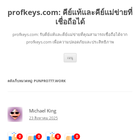
profkeys.com: คีย์แท้และคีย์แม่ข่ายที่
เชื่อถือได้
profkeys.com: รับคีย์แท้และคีย์แม่ข่ายที่คุณสามารถเชื่อถือได้จาก
profkeys.com เพื่อความปลอดภัยและประสิทธิภาพ
ข้าม
เมนู
ไป
ยัง
เนื้อหา
คลังเก็บหมวดหมู่:
PUNPRO777.WORK
Michael King
23 สิงหาคม 2025
0
0
0
0