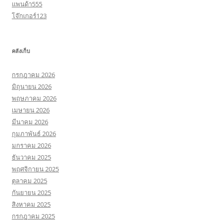
แพนด้า555
โจ๊กเกอร์123
คลังเก็บ
กรกฎาคม 2026
มิถุนายน 2026
พฤษภาคม 2026
เมษายน 2026
มีนาคม 2026
กุมภาพันธ์ 2026
มกราคม 2026
ธันวาคม 2025
พฤศจิกายน 2025
ตุลาคม 2025
กันยายน 2025
สิงหาคม 2025
กรกฎาคม 2025