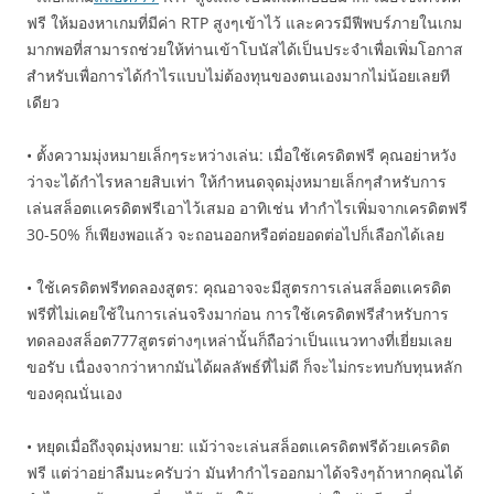
ฟรี ให้มองหาเกมที่มีค่า RTP สูงๆเข้าไว้ และควรมีฟีพบร์ภายในเกม
มากพอที่สามารถช่วยให้ท่านเข้าโบนัสได้เป็นประจำเพื่อเพิ่มโอกาส
สำหรับเพื่อการได้กำไรแบบไม่ต้องทุนของตนเองมากไม่น้อยเลยที
เดียว
• ตั้งความมุ่งหมายเล็กๆระหว่างเล่น: เมื่อใช้เครดิตฟรี คุณอย่าหวัง
ว่าจะได้กำไรหลายสิบเท่า ให้กำหนดจุดมุ่งหมายเล็กๆสำหรับการ
เล่นสล็อตเเครดิตฟรีเอาไว้เสมอ อาทิเช่น ทำกำไรเพิ่มจากเครดิตฟรี
30-50% ก็เพียงพอแล้ว จะถอนออกหรือต่อยอดต่อไปก็เลือกได้เลย
• ใช้เครดิตฟรีทดลองสูตร: คุณอาจจะมีสูตรการเล่นสล็อตเเครดิต
ฟรีที่ไม่เคยใช้ในการเล่นจริงมาก่อน การใช้เครดิตฟรีสำหรับการ
ทดลองสล็อต777สูตรต่างๆเหล่านั้นก็ถือว่าเป็นแนวทางที่เยี่ยมเลย
ขอรับ เนื่องจากว่าหากมันได้ผลลัพธ์ที่ไม่ดี ก็จะไม่กระทบกับทุนหลัก
ของคุณนั่นเอง
• หยุดเมื่อถึงจุดมุ่งหมาย: แม้ว่าจะเล่นสล็อตเเครดิตฟรีด้วยเครดิต
ฟรี แต่ว่าอย่าลืมนะครับว่า มันทำกำไรออกมาได้จริงๆถ้าหากคุณได้