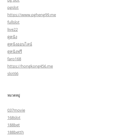
pg slot
pgslot
https://www.pgheng99.me
fullslot
live22
ดูหนัง
ดูหนังออนไลน์
ดูหนังฟรี
faro168
https://hongkong456.me
slot66
หมวดหมู่
037movie
168slot
188bet
188betth