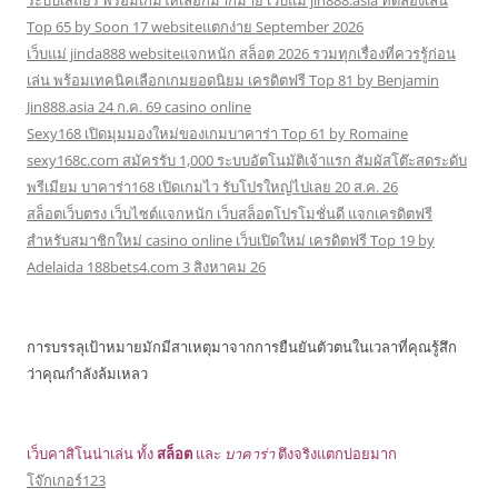
ระบบเสถียร พร้อมเกมให้เลือกมากมาย เว็บแม่ jin888.asia ทดลองเล่น
Top 65 by Soon 17 websiteแตกง่าย September 2026
เว็บแม่ jinda888 websiteแจกหนัก สล็อต 2026 รวมทุกเรื่องที่ควรรู้ก่อน
เล่น พร้อมเทคนิคเลือกเกมยอดนิยม เครดิตฟรี Top 81 by Benjamin
Jin888.asia 24 ก.ค. 69 casino online
Sexy168 เปิดมุมมองใหม่ของเกมบาคาร่า Top 61 by Romaine
sexy168c.com สมัครรับ 1,000 ระบบอัตโนมัติเจ้าแรก สัมผัสโต๊ะสดระดับ
พรีเมียม บาคาร่า168 เปิดเกมไว รับโปรใหญ่ไปเลย 20 ส.ค. 26
สล็อตเว็บตรง เว็บไซต์แจกหนัก เว็บสล็อตโปรโมชั่นดี แจกเครดิตฟรี
สำหรับสมาชิกใหม่ casino online เว็บเปิดใหม่ เครดิตฟรี Top 19 by
Adelaida 188bets4.com 3 สิงหาคม 26
การบรรลุเป้าหมายมักมีสาเหตุมาจากการยืนยันตัวตนในเวลาที่คุณรู้สึก
ว่าคุณกำลังล้มเหลว
เว็บคาสิโนน่าเล่น ทั้ง
สล็อต
และ
บาคาร่า
ตึงจริงแตกบ่อยมาก
โจ๊กเกอร์123