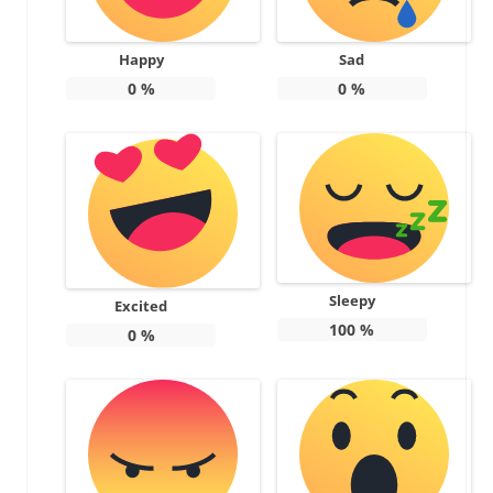
Happy
Sad
0
%
0
%
Sleepy
Excited
100
%
0
%