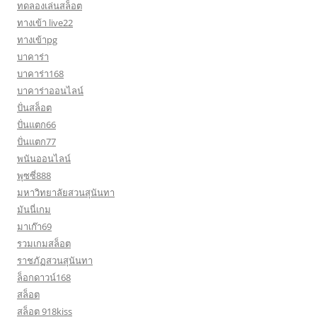
ทดลองเล่นสล็อต
ทางเข้า live22
ทางเข้าpg
บาคาร่า
บาคาร่า168
บาคาร่าออนไลน์
ปั่นสล็อต
ปั่นแตก66
ปั่นแตก77
พนันออนไลน์
พุซซี่888
มหาวิทยาลัยสวนสุนันทา
มันนี่เกม
มาเก๊า69
รวมเกมสล็อต
ราชภัฏสวนสุนันทา
ล็อกดาวน์168
สล็อต
สล็อต 918kiss