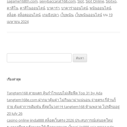
sagame168th.com
,
sexybaccarat168.com
,
Slot
,
Slot Online
,
Slotxo
,
คาสิโน
,
คาสิโนออนไลน์
,
บาคาร่า
,
บาคาร่าออนไลน์
,
พนันออนไลน์
,
สล็อต
,
สล็อตออนไลน์
,
เกมยิงปลา
,
เว็บพนัน
,
เว็บพนันออนไลน์
บน
19
เมษายน 2024
ค้นหา
สำหรับ:
เรื่องล่าสุด
Tangtem168 สายแตก ลุ้นกำไรแบบไม่เสียฟีล Top 31 by Ada
tangtem168e.com ฝากมาคุ้มค่า ไม่กินมาม่าแน่นอน จ่ายตรง กี่ล้านก็
จ่าย คุ้มค่าการเดิมพัน ที่สุดในวงการ tangtem168 ห้ามพลาด โปรดีรออยู่
20 July 26
casino online jinda888 สล็อตเว็บตรง 2026 ประสบการณ์เล่นยุคใหม่