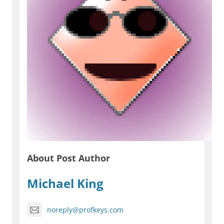
About Post Author
Michael King
noreply@profkeys.com