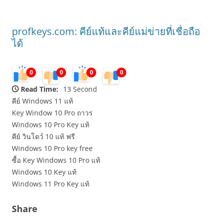
profkeys.com: คีย์แท้และคีย์แม่ข่ายที่เชื่อถือ
ได้
0
0
0
0
Read Time:
13 Second
คีย์ Windows 11 แท้
Key Window 10 Pro ถาวร
Windows 10 Pro Key แท้
คีย์ วินโดว์ 10 แท้ ฟรี
Windows 10 Pro key free
ซื้อ Key Windows 10 Pro แท้
Windows 10 Key แท้
Windows 11 Pro Key แท้
Share