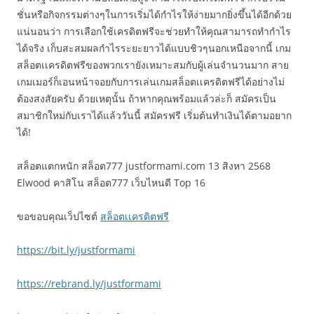
ชั่นหรือกิจกรรมต่างๆในการเริ่มได้กำไรให้ง่ายมากยิ่งขึ้นได้อีกด้วย
แน่นอนว่า การเลือกใช้เครดิตฟรีจะช่วยทำให้คุณสามารถทำกำไร
ได้จริง เก็บสะสมผลกำไรระยะยาวได้แบบชิวๆนอกเหนือจากนี้ เกม
สล็อตเเครดิตฟรีของพวกเรายังเหมาะสมกับผู้เล่นจำนวนมาก สาย
เกมเมอร์ก็เอนหน้าจอยกับการเล่นเกมสล็อตเเครดิตฟรีได้อย่างไม่
ต้องสงสัยครับ ด้วยเหตุนั้น ถ้าหากคุณพร้อมแล้วล่ะก็ สมัครเป็น
สมาชิกใหม่กับเราได้แล้ววันนี้ สมัครฟรี เริ่มต้นทำเงินได้ตามอยาก
ได้!
สล็อตแตกหนัก สล็อต777 justformami.com 13 สิงหา 2568
Elwood คาสิโน สล็อต777 เว็บไหนดี Top 16
ขอขอบคุณเว็ปไซต์
สล็อตเเครดิตฟรี
https://bit.ly/justformami
https://rebrand.ly/justformami