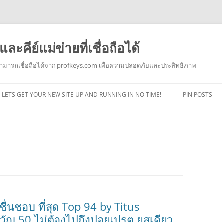
ะคีย์แม่ข่ายที่เชื่อถือได้
ุณสามารถเชื่อถือได้จาก profkeys.com เพื่อความปลอดภัยและประสิทธิภาพ
ข้าม
ไป
LETS GET YOUR NEW SITE UP AND RUNNING IN NO TIME!
PIN POSTS
ยัง
เนื้อหา
นชื่นชอบ ที่สุด Top 94 by Titus
ขวัญ 50 ไม่ต้องไปถึงปอยเปรต ยูสเดียว