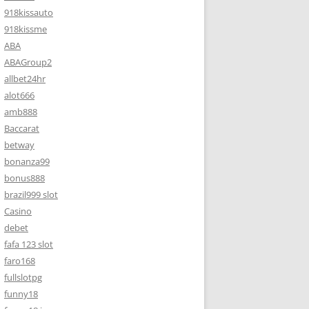
918kissauto
918kissme
ABA
ABAGroup2
allbet24hr
alot666
amb888
Baccarat
betway
bonanza99
bonus888
brazil999 slot
Casino
debet
fafa 123 slot
faro168
fullslotpg
funny18