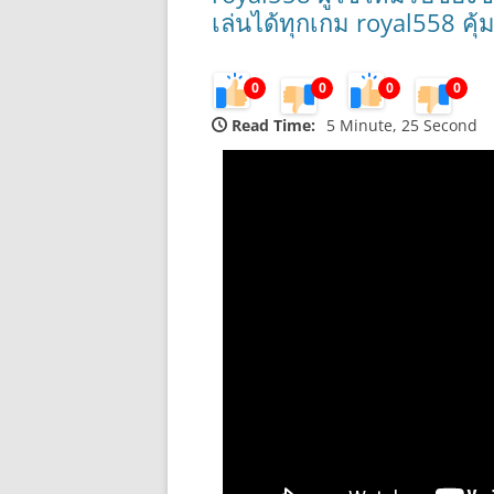
เล่นได้ทุกเกม royal558 คุ้ม
0
0
0
0
Read Time:
5 Minute, 25 Second