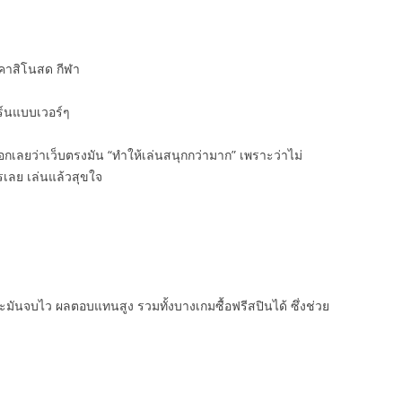
 คาสิโนสด กีฬา
ทิร์นแบบเวอร์ๆ
กเลยว่าเว็บตรงมัน “ทำให้เล่นสนุกกว่ามาก” เพราะว่าไม่
รเลย เล่นแล้วสุขใจ
าะมันจบไว ผลตอบแทนสูง รวมทั้งบางเกมซื้อฟรีสปินได้ ซึ่งช่วย