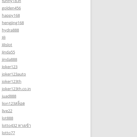
funny18.in
golden456
happy168
hengjing168
hydra888
Jili
Jilislot
Jinda55
jinda888
Joker123
joker123auto
joker123th
joker123th.co.in
juad888
lion123สล็อต
live22
lot888
lotto432 ทางเข้า
lotto77