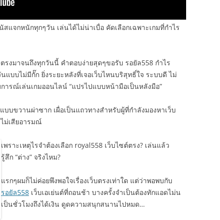
สแจกหนักทุกๆวัน เล่นได้ไม่น่าเบื่อ คัดเลือกเฉพาะเกมที่กำไร
ตรงมาจนถึงทุกวันนี้ คำตอบง่ายสุดๆขอรับ รอยัล558 กำไร
บไม่มีกั๊ก ยิ่งระยะหลังที่เจอเว็บไหนบริสุทธิ์ใจ ระบบดี ไม่
บการณ์เล่นเกมออนไลน์ “แปรไปแบบหน้ามือเป็นหลังมือ”
แบบขวานผ่าซาก เผื่อเป็นแถวทางสำหรับผู้ที่กำลังมองหาเว็บ
า ไม่เสียอารมณ์
เพราะเหตุไรจำต้องเลือก royal558 เว็บไซต์ตรง? เล่นแล้ว
รู้สึก “ต่าง” จริงไหม?
แรกๆผมก็ไม่ค่อยพึงพอใจเรื่องเว็บตรงเท่าใด แต่ว่าพอพบกับ
รอยัล558
เว็บเอเย่นต์ที่ถอนช้า บางครั้งจำเป็นต้องทักแอดไม่น
เป็นชั่วโมงถึงได้เงิน ดูดความสนุกสนานไปหมด…