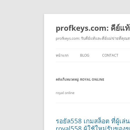
profkeys.com: คีย์แท้แล
profkeys.com: รับคีย์แท้และคีย์แม่ข่ายที่ค
หน้าแรก
BLOG
CONTACT
คลังเก็บหมวดหมู่:
ROYAL ONLINE
royal online
รอยัล558 เกมสล็อต ที่ผู้เล่
royal558 ผู้ใช้ใหม่รับของ