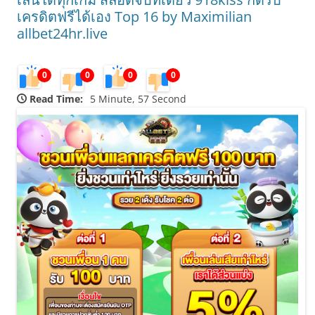
เครดิตฟรีได้เอง Top 16 by Maximilian
allbet24hr.live
0
0
0
0
Read Time:
5 Minute, 57 Second