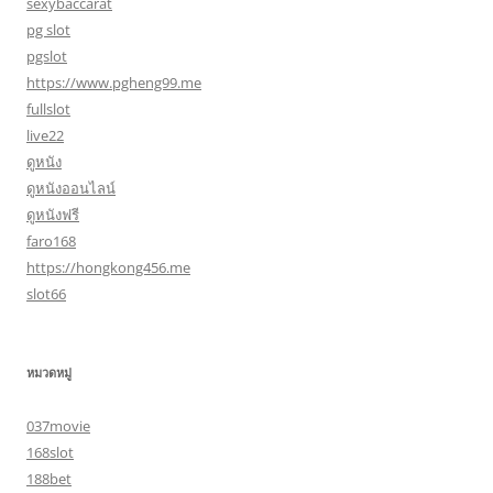
sexybaccarat
pg slot
pgslot
https://www.pgheng99.me
fullslot
live22
ดูหนัง
ดูหนังออนไลน์
ดูหนังฟรี
faro168
https://hongkong456.me
slot66
หมวดหมู่
037movie
168slot
188bet