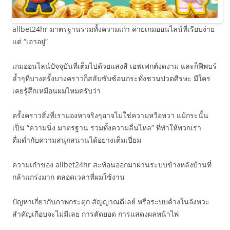
allbet24hr มาตรฐานรวมทั้งความเก๋า ค่ายเกมออนไลน์ที่เรียบง่าย
แต่ “เอาอยู่”
เกมออนไลน์ปัจจุบันที่เต็มไปด้วยแสงสี เอฟเฟกต์งดงาม และก็ฟีพบร์
ล้ำๆที่บางครั้งบางคราวก็สลับซับซ้อนกระทั่งชวนปวดศีรษะ มีใคร
เคยรู้สึกเหมือนผมไหมครับว่า
ครั้งคราวสิ่งที่เรามองหาจริงๆอาจไม่ใช่ความหวือหวา แม้กระนั้น
เป็น “ความนิ่ง มาตรฐาน รวมทั้งความลื่นไหล” ที่ทำให้พวกเรา
ดื่มด่ำกับความสนุกสนานได้อย่างเต็มเปี่ยม
ความเก๋าของ allbet24hr สะท้อนออกมาผ่านระบบข้างหลังบ้านที่
กล้าแกร่งมาก ตลอดเวลาที่ผมใช้งาน
ปัญหาเกี่ยวกับภาพกระตุก สัญญาณดีเลย์ หรือระบบค้างในจังหวะ
สำคัญเกือบจะไม่มีเลย การตัดยอด การแสดงผลหน้าไพ่