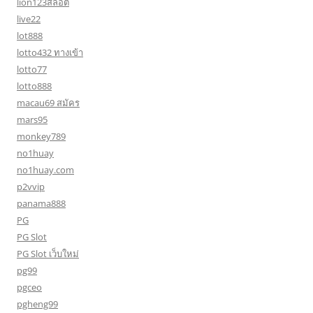
lion123สล็อต
live22
lot888
lotto432 ทางเข้า
lotto77
lotto888
macau69 สมัคร
mars95
monkey789
no1huay
no1huay.com
p2vvip
panama888
PG
PG Slot
PG Slot เว็บใหม่
pg99
pgceo
pgheng99