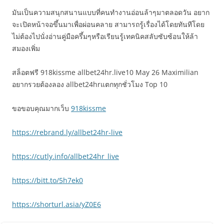
มันเป็นความสนุกสนานแบบที่คนทำงานอ่อนล้าๆมาตลอดวัน อยาก
จะเปิดหน้าจอขึ้นมาเพื่อผ่อนคลาย สามารถรู้เรื่องได้โดยทันทีโดย
ไม่ต้องไปนั่งอ่านคู่มือครึ้มๆหรือเรียนรู้เทคนิคสลับซับซ้อนให้ล้า
สมองเพิ่ม
สล็อตฟรี 918kissme allbet24hr.live10 May 26 Maximilian
อยากรวยต้องลอง allbet24hrแตกทุกชั่วโมง Top 10
ขอขอบคุณมากเว็บ
918kissme
https://rebrand.ly/allbet24hr-live
https://cutly.info/allbet24hr_live
https://bitt.to/5h7ek0
https://shorturl.asia/yZ0E6