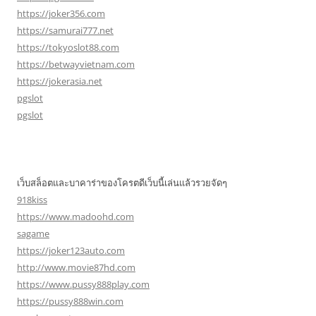
https://joker356.com
https://samurai777.net
https://tokyoslot88.com
https://betwayvietnam.com
https://jokerasia.net
pgslot
pgslot
เว็บสล็อตและบาคาร่าของโครตดีเว็บนี้เล่นแล้วรวยจัดๆ
918kiss
https://www.madoohd.com
sagame
https://joker123auto.com
http://www.movie87hd.com
https://www.pussy888play.com
https://pussy888win.com