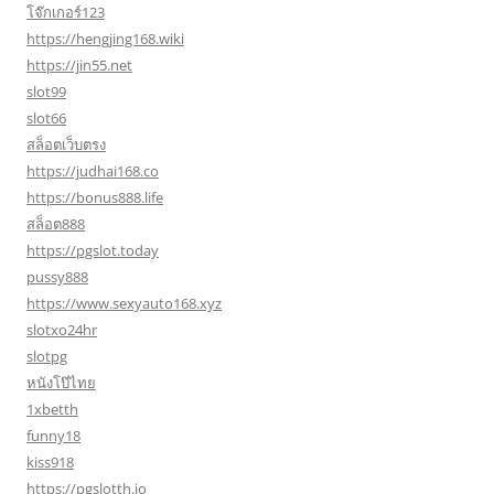
โจ๊กเกอร์123
https://hengjing168.wiki
https://jin55.net
slot99
slot66
สล็อตเว็บตรง
https://judhai168.co
https://bonus888.life
สล็อต888
https://pgslot.today
pussy888
https://www.sexyauto168.xyz
slotxo24hr
slotpg
หนังโป๊ไทย
1xbetth
funny18
kiss918
https://pgslotth.io