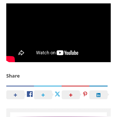
Share