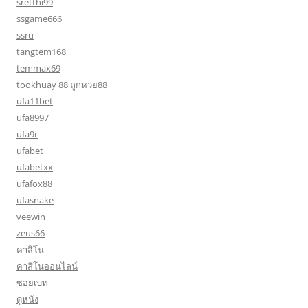
sretthi99
ssgame666
ssru
tangtem168
temmax69
tookhuay 88 ถูกหวย88
ufa11bet
ufa8997
ufa9r
ufabet
ufabetxx
ufafox88
ufasnake
veewin
zeus66
คาสิโน
คาสิโนออนไลน์
ซอยเบท
ดูหนัง