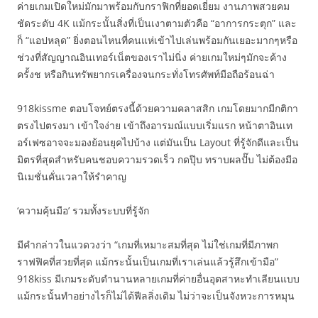
ค่ายเกมเปิดใหม่มักมาพร้อมกับกราฟิกที่ยอดเยี่ยม งานภาพสวยคม
ชัดระดับ 4K แม้กระนั้นสิ่งที่เป็นเงาตามตัวคือ “อาการกระตุก” และ
ก็ “แอปหลุด” ยิ่งตอนไหนที่คนแห่เข้าไปเล่นพร้อมกันเยอะมากๆหรือ
ช่วงที่สัญญาณอินเทอร์เน็ตของเราไม่นิ่ง ค่ายเกมใหม่ๆมักจะค้าง
ครั้งช หรือกินทรัพยากรเครื่องจนกระทั่งโทรศัพท์มือถือร้อนฉ่า
918kissme ตอบโจทย์ตรงนี้ด้วยความคลาสสิก เกมโดยมากมีกติกา
ตรงไปตรงมา เข้าใจง่าย เข้าถึงอารมณ์แบบเริ่มแรก หน้าตาอินเท
อร์เฟซอาจจะมองย้อนยุคไปบ้าง แต่มันเป็น Layout ที่รู้จักดีและเป็น
มิตรที่สุดสำหรับคนชอบความรวดเร็ว กดปุ๊บ ทราบผลปั๊บ ไม่ต้องมีอ
นิเมชั่นคั่นเวลาให้รำคาญ
‘ความคุ้นมือ’ รวมทั้งระบบที่รู้จัก
มีคำกล่าวในแวดวงว่า “เกมที่เหมาะสมที่สุด ไม่ใช่เกมที่มีภาพก
ราฟฟิคที่สวยที่สุด แม้กระนั้นเป็นเกมที่เราเล่นแล้วรู้สึกเข้ามือ”
918kiss มีเกมระดับตำนานหลายเกมที่ค่ายอื่นอุตสาหะทำเลียนแบบ
แม้กระนั้นทำอย่างไรก็ไม่ได้ฟีลลิ่งเดิม ไม่ว่าจะเป็นจังหวะการหมุน