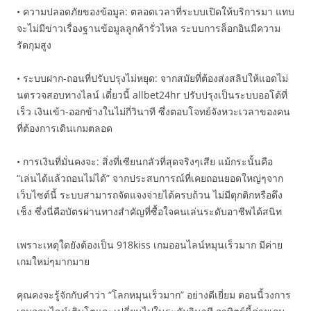
• ความปลอดภัยของข้อมูล: ตลอดเวลาที่ระบบเปิดให้บริการมา แทบ
จะไม่มีข่าวเรื่องฐานข้อมูลลูกค้ารั่วไหล ระบบการล็อกอินมีความ
รัดกุมสูง
• ระบบฝาก-ถอนที่ปรับปรุงไม่หยุด: จากสมัยที่ต้องส่งสลิปให้แอดไม่
นตรวจสอบทางไลน์ เดี๋ยวนี้ allbet24hr ปรับปรุงเป็นระบบออโต้ที่
เร็ว เงินเข้า-ออกข้างในไม่กี่วินาที ซึ่งตอบโจทย์จังหวะเวลาของคน
ที่ต้องการเดินเกมตลอด
• การเงินที่มั่นคงจะ: สิ่งที่เซียนกลัวที่สุดจริงๆเสีย แม้กระนั้นคือ
“เล่นได้แล้วถอนไม่ได้” จากประสบการณ์ที่เคยถอนยอดใหญ่ๆจาก
เว็บไซต์นี้ ระบบสามารถจัดแจงจ่ายได้ครบถ้วน ไม่มีตุกติกหรือดึง
เช็ง ซึ่งนี่คือบัตรผ่านทางสำคัญที่ซื้อใจคนเล่นระดับอาชีพได้สนิท
เพราะเหตุใดยังต้องเป็น 918kiss เกมออนไลน์หมุนเร็วมาก มีค่าย
เกมใหม่ๆมากมาย
คุณคงจะรู้จักกับคำว่า “โลกหมุนเร็วมาก” อย่างดีเยี่ยม ตอนนี้วงการ