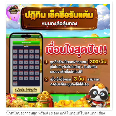
น้ำหนักของการหยุด หรือเสียงเอฟเฟกต์ในตอนที่โบนัสแตก เสียง