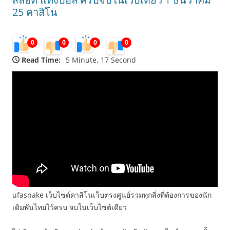
25 คาสิโน
0
0
0
0
Read Time:
5 Minute, 17 Second
ufasnake เว็บไซต์คาสิโนเว็บตรงศูนย์รวมทุกสิ่งที่ต้องการของนัก
เดิมพันไทยไว้ครบ จบในเว็บไซต์เดียว