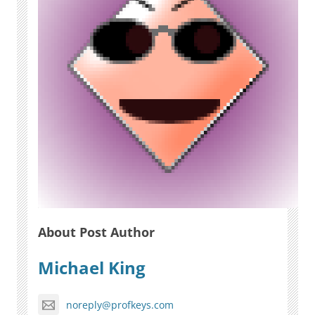
About Post Author
Michael King
noreply@profkeys.com