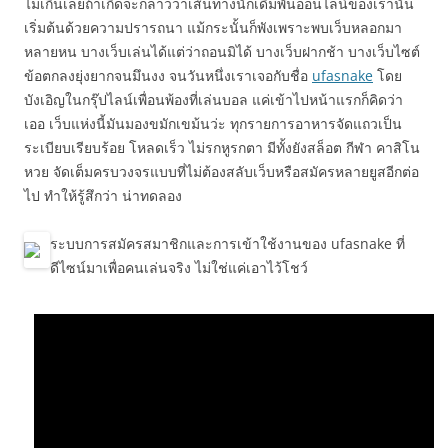
ไม่เกินเลยถ้าเกิดจะกล่าวว่าเส้นทางนักเดิมพันออนไลน์ของเรานั้น
เริ่มต้นด้วยความปรารถนา แม้กระนั้นก็พังเพราะพบเว็บหลอกมา
หลายหน บางเว็บเล่นได้แต่ว่าถอนมิได้ บางเว็บฝากช้า บางเว็บไซต์
ข้อตกลงยุ่งยากจนมึนงง จนวันหนึ่งเราเจอกับชื่อ
ufasnake
โดย
บังเอิญในกรุ๊ปไลน์เพื่อนพ้องที่เล่นบอล แค่เข้าไปหน้าแรกก็คิดว่า
เออ เว็บแห่งนี้มันมองขมักเขม้นว่ะ ทุกรายการอาหารจัดแถวเป็น
ระเบียบเรียบร้อย โหลดเร็ว ไม่รกหูรกตา มีทั้งยังสล็อต กีฬา คาสิโน
หวย จัดเต็มครบวงจรแบบที่ไม่ต้องสลับเว็บหรือสมัครหลายยูสอีกต่อ
ไป ทำให้รู้สึกว่า น่าทดลอง
ระบบการสมัครสมาชิกและการเข้าใช้งานของ ufasnake ที่
ดีไซน์มาเพื่อคนเล่นจริง ไม่ใช่แค่เอาไว้โชว์