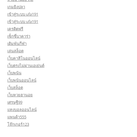
เกมยิงปลา
เข้าสู่ระบบ ufa191
เข้าสู่ระบบ ufa191
เครดิตฟรี
เซ็กซี่บาคาร่า
เดิมพันกีฬา
เล่นสล็อต
เว็บคาสิโนออนไลน์
เว็บตรงไม่ผ่านเอเย่นต์
เว็บพนัน
เว็บพนันออนไลน์
เว็บสล็อต
เว็บหวยฮานอย
เศรษฐี99
แทงบอลออนไลน์
แพนด้า555
โจ๊กเกอร์123