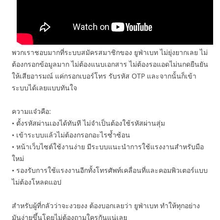
พวกเราชอบมากที่ระบบสมัครสมาชิกของ ยูฟ่าเบท ไม่ยุ่งยากเลย ไม่
ต้องกรอกข้อมูลมาก ไม่ต้องแนบเอกสาร ไม่ต้องรอแอดไม่นกดยืนยัน
ให้เสียอารมณ์ แค่กรอกเบอร์โทร รับรหัส OTP และจากนั้นก็เข้า
ระบบได้เลยแบบทันใจ
ความแจ๋วคือ:
• ตั้งรหัสผ่านเองได้ทันที ไม่จำเป็นต้องใช้รหัสผ่านสุ่ม
• เข้าระบบแล้วไม่ต้องกรอกอะไรซ้ำซ้อน
• หน้าเว็บไซต์ใช้งานง่าย มีระบบแนะนำการใช้แรงงานสำหรับมือ
ใหม่
• รองรับการใช้แรงงานอีกทั้งโทรศัพท์เคลื่อนที่และคอมพิวเตอร์แบบ
ไม่ต้องโหลดแอป
สำหรับผู้ที่กลัวว่าจะงวยงง ต้องบอกเลยว่า ยูฟ่าเบท ทำให้ทุกอย่าง
มันง่ายขึ้นโดยไม่ต้องถามใครกันแน่เลย