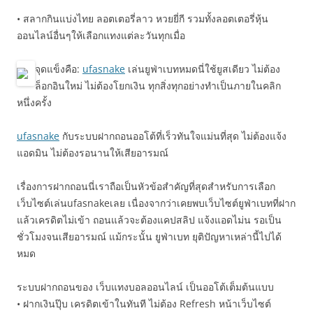
• สลากกินแบ่งไทย ลอตเตอรี่ลาว หวยยี่กี รวมทั้งลอตเตอรี่หุ้น
ออนไลน์อื่นๆให้เลือกแทงแต่ละวันทุกเมื่อ
จุดแข็งคือ:
ufasnake
เล่นยูฟ่าเบทหมดนี่ใช้ยูสเดียว ไม่ต้อง
ล็อกอินใหม่ ไม่ต้องโยกเงิน ทุกสิ่งทุกอย่างทำเป็นภายในคลิก
หนึ่งครั้ง
ufasnake
กับระบบฝากถอนออโต้ที่เร็วทันใจแม่นที่สุด ไม่ต้องแจ้ง
แอดมิน ไม่ต้องรอนานให้เสียอารมณ์
เรื่องการฝากถอนนี่เราถือเป็นหัวข้อสำคัญที่สุดสำหรับการเลือก
เว็บไซต์เล่นufasnakeเลย เนื่องจากว่าเคยพบเว็บไซต์ยูฟ่าเบทที่ฝาก
แล้วเครดิตไม่เข้า ถอนแล้วจะต้องแคปสลิป แจ้งแอดไม่น รอเป็น
ชั่วโมงจนเสียอารมณ์ แม้กระนั้น ยูฟ่าเบท ยุติปัญหาเหล่านี้ไปได้
หมด
ระบบฝากถอนของ เว็บแทงบอลออนไลน์ เป็นออโต้เต็มต้นแบบ
• ฝากเงินปุ๊บ เครดิตเข้าในทันที ไม่ต้อง Refresh หน้าเว็บไซต์