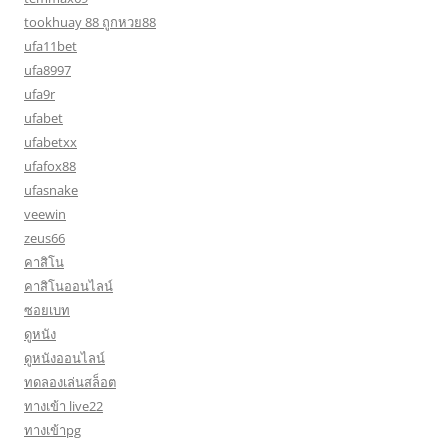
tookhuay 88 ถูกหวย88
ufa11bet
ufa8997
ufa9r
ufabet
ufabetxx
ufafox88
ufasnake
veewin
zeus66
คาสิโน
คาสิโนออนไลน์
ซอยเบท
ดูหนัง
ดูหนังออนไลน์
ทดลองเล่นสล็อต
ทางเข้า live22
ทางเข้าpg