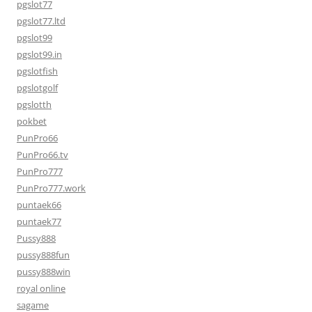
pgslot77
pgslot77.ltd
pgslot99
pgslot99.in
pgslotfish
pgslotgolf
pgslotth
pokbet
PunPro66
PunPro66.tv
PunPro777
PunPro777.work
puntaek66
puntaek77
Pussy888
pussy888fun
pussy888win
royal online
sagame