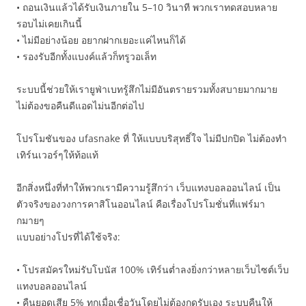
• ถอนเงินแล้วได้รับเงินภายใน 5–10 วินาที พวกเราทดสอบหลาย
รอบไม่เคยเกินนี้
• ไม่มีอย่างน้อย อยากฝากเยอะแค่ไหนก็ได้
• รองรับอีกทั้งแบงค์แล้วก็ทรูวอเล็ท
ระบบนี้ช่วยให้เรายูฟ่าเบทรู้สึกไม่มีอันตรายรวมทั้งสบายมากมาย
ไม่ต้องขอคืนดีแอดไม่นอีกต่อไป
โปรโมชันของ ufasnake ที่ ให้แบบบริสุทธิ์ใจ ไม่มีปกปิด ไม่ต้องทำ
เทิร์นเวอร์ๆให้ท้อแท้
อีกสิ่งหนึ่งที่ทำให้พวกเรามีความรู้สึกว่า เว็บแทงบอลออนไลน์ เป็น
ตัวจริงของวงการคาสิโนออนไลน์ คือเรื่องโปรโมชั่นที่แฟร์มา
กมายๆ
แบบอย่างโปรที่ได้ใช้จริง:
• โปรสมัครใหม่รับโบนัส 100% เทิร์นต่ำลงยิ่งกว่าหลายเว็บไซต์เว็บ
แทงบอลออนไลน์
• คืนยอดเสีย 5% ทุกเมื่อเชื่อวันโดยไม่ต้องกดรับเอง ระบบคืนให้