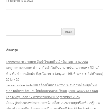
18 พฤศจิกายน 2025
ค้นหา
สำหรับ:
เรื่องล่าสุด
Tangtem168 สายแตก ลุ้นกำไรแบบไม่เสียฟีล Top 31 by Ada
tangtem168e.com ฝากมาคุ้มค่า ไม่กินมาม่าแน่นอน จ่ายตรง กี่ล้านก็
จ่าย คุ้มค่าการเดิมพัน ที่สุดในวงการ tangtem168 ห้ามพลาด โปรดีรออยู่
20 July 26
casino online jinda888 สล็อตเว็บตรง 2026 ประสบการณ์เล่นยุคใหม่
ระบบเสถียร พร้อมเกมให้เลือกมากมาย เว็บแม่ jin888.asia ทดลองเล่น
Top 65 by Soon 17 websiteแตกง่าย September 2026
เว็บแม่ jinda888 websiteแจกหนัก สล็อต 2026 รวมทุกเรื่องที่ควรรู้ก่อน
เล่น พร้อมเทคนิคเลือกเกมยอดนิยม เครดิตฟรี Top 81 by Benjamin