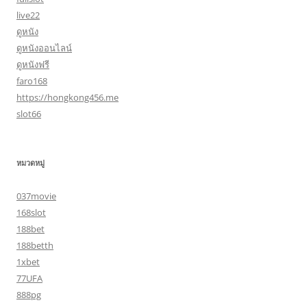
live22
ดูหนัง
ดูหนังออนไลน์
ดูหนังฟรี
faro168
https://hongkong456.me
slot66
หมวดหมู่
037movie
168slot
188bet
188betth
1xbet
77UFA
888pg