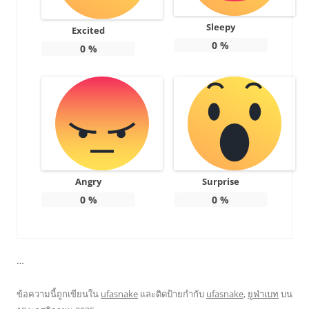
Sleepy
Excited
0
%
0
%
Angry
Surprise
0
%
0
%
…
ข้อความนี้ถูกเขียนใน
ufasnake
และติดป้ายกำกับ
ufasnake
,
ยูฟ่าเบท
บน