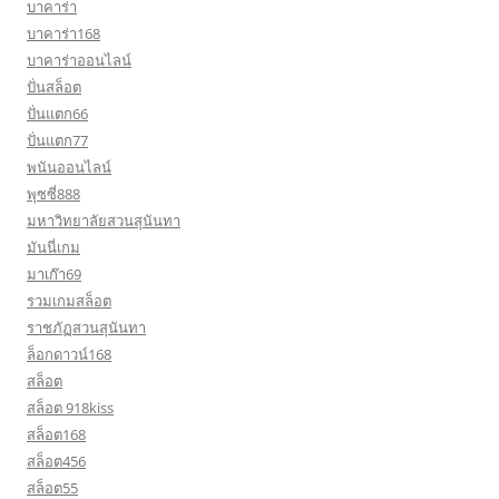
บาคาร่า
บาคาร่า168
บาคาร่าออนไลน์
ปั่นสล็อต
ปั่นแตก66
ปั่นแตก77
พนันออนไลน์
พุซซี่888
มหาวิทยาลัยสวนสุนันทา
มันนี่เกม
มาเก๊า69
รวมเกมสล็อต
ราชภัฏสวนสุนันทา
ล็อกดาวน์168
สล็อต
สล็อต 918kiss
สล็อต168
สล็อต456
สล็อต55