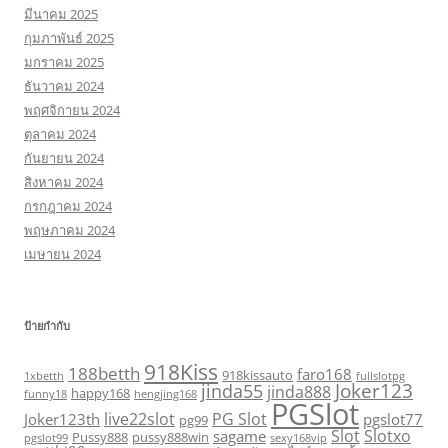
มีนาคม 2025
กุมภาพันธ์ 2025
มกราคม 2025
ธันวาคม 2024
พฤศจิกายน 2024
ตุลาคม 2024
กันยายน 2024
สิงหาคม 2024
กรกฎาคม 2024
พฤษภาคม 2024
เมษายน 2024
ป้ายกำกับ
918Kiss
188betth
faro168
918kissauto
1xbetth
fullslotpg
Joker123
jinda55
jinda888
happy168
funny18
hengjing168
PGSlot
live22slot
PG Slot
Joker123th
pgslot77
pg99
Slot
Slotxo
sagame
Pussy888
pussy888win
pgslot99
sexy168vip