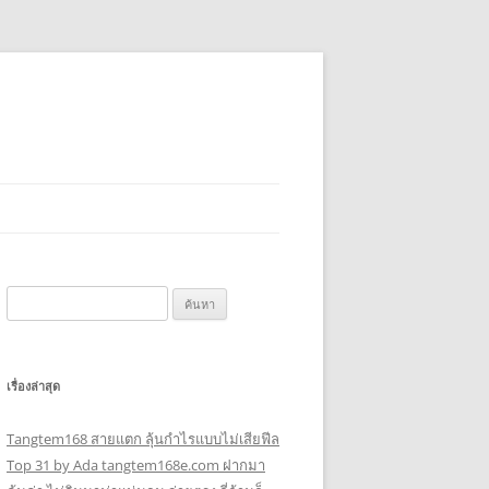
ค้นหา
สำหรับ:
เรื่องล่าสุด
Tangtem168 สายแตก ลุ้นกำไรแบบไม่เสียฟีล
Top 31 by Ada tangtem168e.com ฝากมา