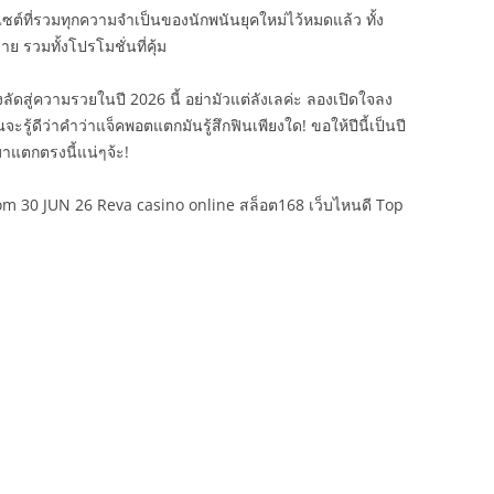
บไซต์ที่รวมทุกความจำเป็นของนักพนันยุคใหม่ไว้หมดแล้ว ทั้ง
 รวมทั้งโปรโมชั่นที่คุ้ม
งลัดสู่ความรวยในปี 2026 นี้ อย่ามัวแต่ลังเลค่ะ ลองเปิดใจลง
จะรู้ดีว่าคำว่าแจ็คพอตแตกมันรู้สึกฟินเพียงใด! ขอให้ปีนี้เป็นปี
าแตกตรงนี้แน่ๆจ้ะ!
m 30 JUN 26 Reva casino online สล็อต168 เว็บไหนดี Top