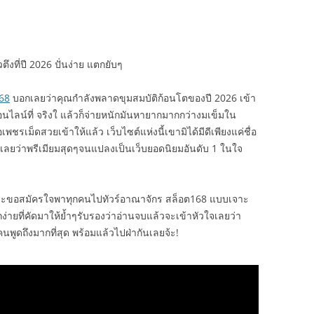
ตึงที่ปี 2026 ปั่นง่าย แตกยับๆ
68
บอกเลยว่าคุณกำลังพลาดขุมสมบัติก้อนโตของปี 2026 เข้า
ออนไลน์ที่ จริงใ แล้วก็จ่ายหนักมันหายากมากกว่างมเข็มใน
พชรเม็ดสวยเข้าให้แล้ว เว็บไซต์แห่งนี้เขามิได้มีดีเพียงแค่ชื่อ
อกเลยว่าพรีเมียมสุดๆจนแปลงเป็นเว็บยอดนิยมอันดับ 1 ในใจ
นี้จะขอสมัครใจพาทุกคนไปทัวร์อาณาจักร สล็อต168 แบบเจาะ
กง่ายที่คัดมาให้ย้ำๆรับรองว่าอ่านจบแล้วจะเข้าหัวใจเลยว่า
่คนพูดถึงมากที่สุด พร้อมแล้วไปฝ่ากันเลยจ้ะ!