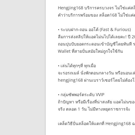
Hengjing168 บริการครบวงจร ไม่ใช่แค่ส
คำว่าบริการพร้อมของ สล็อต168 ไม่ใช่แค่คำช
• ระบบฝาก-ถอน ออโต้ (Fast & Furious)
ลืมการส่งสลิปให้แอดไม่นไปได้เลยคะ! ปี 20
ถอนปุบปับยอดกระดอนเข้าบัญชีโดยทันที 
Wallet ที่สายปั่นสมัยใหม่ถูกใจใช้กัน
• เล่นได้ทุกๆที่ ทุกเมื่อ
จะรอรถเมล์ นั่งพักตอนกลางวัน หรือนอนเล่
hengjing168 ผ่านเบราว์เซอร์โดยไม่ต้องโ
• กลุ่มซัพพอร์ตระดับ VVIP
ถ้าปัญหา หรือมีเรื่องที่น่าสงสัย แอดไม่น
จริง ตลอด 1 วัน ไม่มีทางหยุดราชการจ้ะ
เคล็ดวิธีปั่นสล็อตให้แตกที่ Hengjing168 