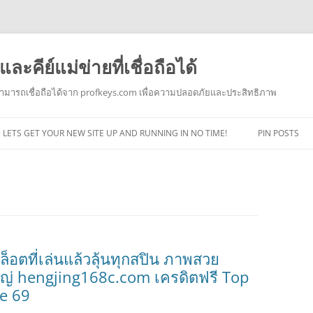
ะคีย์แม่ข่ายที่เชื่อถือได้
ุณสามารถเชื่อถือได้จาก profkeys.com เพื่อความปลอดภัยและประสิทธิภาพ
ข้าม
ไป
LETS GET YOUR NEW SITE UP AND RUNNING IN NO TIME!
PIN POSTS
ยัง
เนื้อหา
็อตที่เล่นแล้วลุ้นทุกสปิน ภาพสวย
ใหญ่ hengjing168c.com เครดิตฟรี Top
ne 69