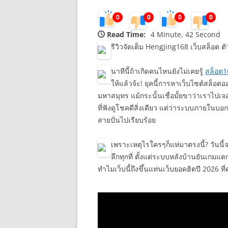
0
0
0
0
Read Time:
4 Minute, 42 Second
รีวิวจัดเต็ม Hengjing168 เว็บสล็อต ตัว
นาทีนี้ถ้าเกิดคนไหนยังไม่เคยรู้
สล็อต1
ให้แล้วจ้ะ! ยุคนี้การหาเว็บไซต์สล็อต
มหาสมุทร แม้กระนั้นเชื่อมั้ยขาว่าเราไปเจอเ
ที่ฟังดูโชคดีสิ่งเดียว แต่ว่าระบบภายในบ
สายปั่นไปเรียบร้อย
เพราะเหตุไรใครๆก็แห่มาตรงนี้? วัน
ลึกทุกที่ ตั้งแต่ระบบหลังบ้านยันเกมแต
ทำไมเว็บนี้ถึงขึ้นแท่นเว็บยอดฮิตปี 2026 ที