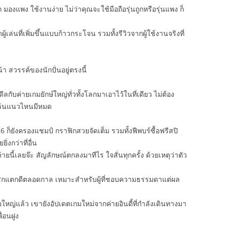
 มองแพง ใช้งานง่าย ไม่ว่าคุณจะใช้มือถือรุ่นถูกหรือรุ่นแพง ก็
เล่นที่เพิ่มขึ้นแบบก้าวกระโจน รวมทั้งรีวิวจากผู้ใช้งานจริงที่
 สวรรค์ของนักปั่นอยู่ตรงนี้
ลกับค่ายเกมยักษ์ใหญ่ทั่วทั้งโลกมาเอาไว้ในที่เดียว ไม่ต้อง
เล่นแนวไหนมีหมด
6 ก็ยังครองแชมป์ กราฟิกสวยจัดเต็ม รวมทั้งฟีพบร์ซื้อฟรีสปิ
่งกว่าที่อื่น
ายนี้เลยจ๊ะ สัญลักษณ์ตกลงมาทีไร ใจสั่นทุกครั้ง ด้วยเหตุว่าตัว
าสสิกแตกดีตลอดกาล เหมาะสำหรับผู้ที่ชอบความธรรมดาแต่ผล
หญ่แล้ว เขายังอัปเดตเกมใหม่จากค่ายอินดี้ที่กำลังเดินทางมา
่อนฝูง