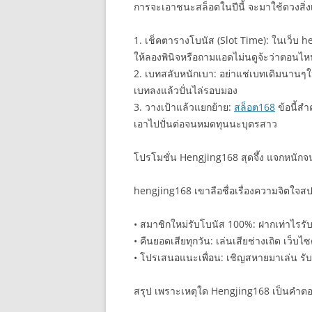
การจะเอาชนะสล็อตในปีนี้ จะมาใช้ดวงสิ่ง
1. เช็คตารางโบนัส (Slot Time): ในเว็บ
ให้ลองพินิจหรือถามแอดไม่นดูจ้ะว่าตอนไ
2. เบทสลับหนักเบา: อย่าแช่เบทเดิมนานๆให
เบทลงแล้วปั่นไล่รอบมอง
3. วางเป้าแล้วแยกย้าย:
สล็อต168
ข้อนี้สำ
เอาไปปั่นต่อจนหมดทุนนะบุตรสาว
โปรโมชั่น Hengjing168 สุดจึ้ง แจกหนักจน
hengjing168 เขาลือชื่อเรื่องความจิตใจสปอ
• สมาชิกใหม่รับโบนัส 100%: ฝากเท่าไรรับเ
• คืนยอดเสียทุกวัน: เล่นเสียช่างเถิด เว็บไ
• โปรเสนอแนะเพื่อน: เชิญสหายมาเล่น รับค่า
สรุป เพราะเหตุใด Hengjing168 เป็นคำตอ