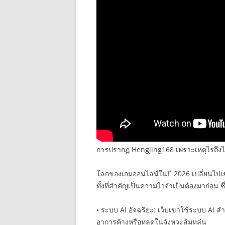
การปรากฏ Hengjing168 เพราะเหตุไรถึงไ
โลกของเกมออนไลน์ในปี 2026 เปลี่ยนไปเยอะ
ทั้งที่สำคัญเป็นความไวจำเป็นต้องมาก่อน 
• ระบบ AI อัจฉริยะ: เว็บเขาใช้ระบบ AI
อาการค้างหรือหลุดในจังหวะส้มหล่น