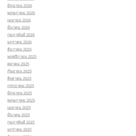
มิถุนายน 2026
พฤษภาคม 2026
เมษายน 2026
มีนาคม 2026
กุมภาพันธ์ 2026
มกราคม 2026
ธันวาคม 2025
พฤศจิกายน 2025
ตุลาคม 2025
กันยายน 2025
สิงหาคม 2025
กรกฎาคม 2025
มิถุนายน 2025
พฤษภาคม 2025
เมษายน 2025
มีนาคม 2025
กุมภาพันธ์ 2025
มกราคม 2025