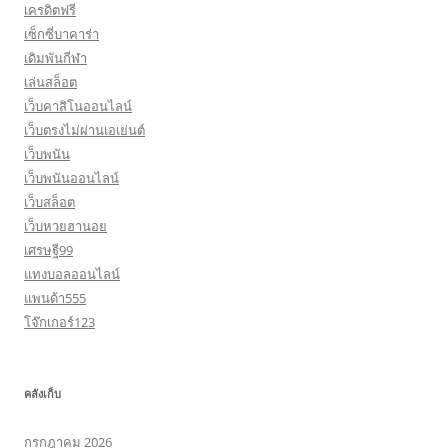
เครดิตฟรี
เซ็กซี่บาคาร่า
เดิมพันกีฬา
เล่นสล็อต
เว็บคาสิโนออนไลน์
เว็บตรงไม่ผ่านเอเย่นต์
เว็บพนัน
เว็บพนันออนไลน์
เว็บสล็อต
เว็บหวยฮานอย
เศรษฐี99
แทงบอลออนไลน์
แพนด้า555
โจ๊กเกอร์123
คลังเก็บ
กรกฎาคม 2026