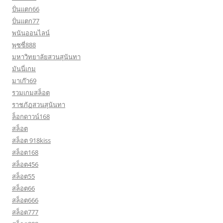
ปั่นแตก66
ปั่นแตก77
พนันออนไลน์
พุซซี่888
มหาวิทยาลัยสวนสุนันทา
มันนี่เกม
มาเก๊า69
รวมเกมสล็อต
ราชภัฏสวนสุนันทา
ล็อกดาวน์168
สล็อต
สล็อต 918kiss
สล็อต168
สล็อต456
สล็อต55
สล็อต66
สล็อต666
สล็อต777