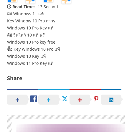
Read Time:
13 Second
คีย์ Windows 11 แท้
Key Window 10 Pro ถาวร
Windows 10 Pro Key แท้
คีย์ วินโดว์ 10 แท้ ฟรี
Windows 10 Pro key free
ซื้อ Key Windows 10 Pro แท้
Windows 10 Key แท้
Windows 11 Pro Key แท้
Share