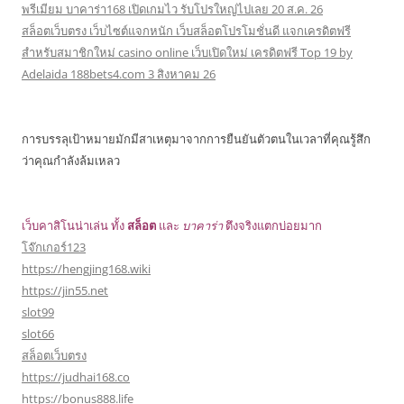
พรีเมียม บาคาร่า168 เปิดเกมไว รับโปรใหญ่ไปเลย 20 ส.ค. 26
สล็อตเว็บตรง เว็บไซต์แจกหนัก เว็บสล็อตโปรโมชั่นดี แจกเครดิตฟรี
สำหรับสมาชิกใหม่ casino online เว็บเปิดใหม่ เครดิตฟรี Top 19 by
Adelaida 188bets4.com 3 สิงหาคม 26
การบรรลุเป้าหมายมักมีสาเหตุมาจากการยืนยันตัวตนในเวลาที่คุณรู้สึก
ว่าคุณกำลังล้มเหลว
เว็บคาสิโนน่าเล่น ทั้ง
สล็อต
และ
บาคาร่า
ตึงจริงแตกบ่อยมาก
โจ๊กเกอร์123
https://hengjing168.wiki
https://jin55.net
slot99
slot66
สล็อตเว็บตรง
https://judhai168.co
https://bonus888.life