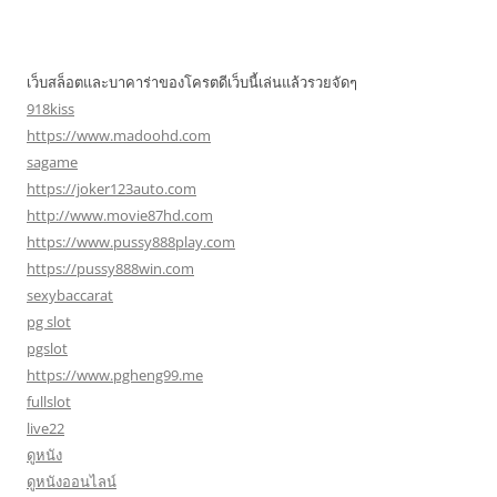
เว็บสล็อตและบาคาร่าของโครตดีเว็บนี้เล่นแล้วรวยจัดๆ
918kiss
https://www.madoohd.com
sagame
https://joker123auto.com
http://www.movie87hd.com
https://www.pussy888play.com
https://pussy888win.com
sexybaccarat
pg slot
pgslot
https://www.pgheng99.me
fullslot
live22
ดูหนัง
ดูหนังออนไลน์