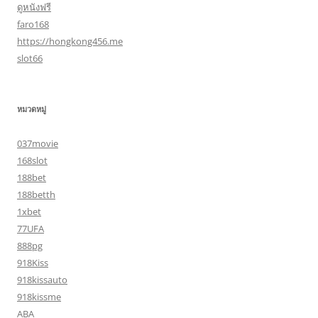
ดูหนังฟรี
faro168
https://hongkong456.me
slot66
หมวดหมู่
037movie
168slot
188bet
188betth
1xbet
77UFA
888pg
918Kiss
918kissauto
918kissme
ABA