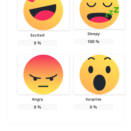
Sleepy
Excited
100
%
0
%
Angry
Surprise
0
%
0
%