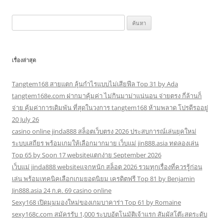
ค้นหา
สำหรับ:
เรื่องล่าสุด
Tangtem168 สายแตก ลุ้นกำไรแบบไม่เสียฟีล Top 31 by Ada
tangtem168e.com ฝากมาคุ้มค่า ไม่กินมาม่าแน่นอน จ่ายตรง กี่ล้านก็
จ่าย คุ้มค่าการเดิมพัน ที่สุดในวงการ tangtem168 ห้ามพลาด โปรดีรออยู่
20 July 26
casino online jinda888 สล็อตเว็บตรง 2026 ประสบการณ์เล่นยุคใหม่
ระบบเสถียร พร้อมเกมให้เลือกมากมาย เว็บแม่ jin888.asia ทดลองเล่น
Top 65 by Soon 17 websiteแตกง่าย September 2026
เว็บแม่ jinda888 websiteแจกหนัก สล็อต 2026 รวมทุกเรื่องที่ควรรู้ก่อน
เล่น พร้อมเทคนิคเลือกเกมยอดนิยม เครดิตฟรี Top 81 by Benjamin
Jin888.asia 24 ก.ค. 69 casino online
Sexy168 เปิดมุมมองใหม่ของเกมบาคาร่า Top 61 by Romaine
sexy168c.com สมัครรับ 1,000 ระบบอัตโนมัติเจ้าแรก สัมผัสโต๊ะสดระดับ