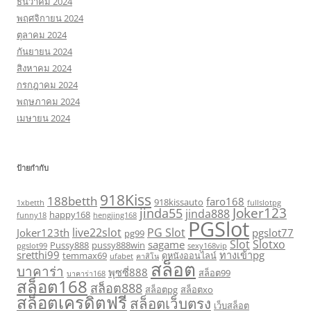
ธันวาคม 2024
พฤศจิกายน 2024
ตุลาคม 2024
กันยายน 2024
สิงหาคม 2024
กรกฎาคม 2024
พฤษภาคม 2024
เมษายน 2024
ป้ายกำกับ
918Kiss
188betth
faro168
918kissauto
1xbetth
fullslotpg
Joker123
jinda55
jinda888
happy168
funny18
hengjing168
PGSlot
live22slot
PG Slot
Joker123th
pgslot77
pg99
Slot
Slotxo
sagame
Pussy888
pussy888win
pgslot99
sexy168vip
sretthi99
ทางเข้าpg
temmax69
ดูหนังออนไลน์
ufabet
คาสิโน
สล็อต
บาคาร่า
พุซซี่888
สล็อต99
บาคาร่า168
สล็อต168
สล็อต888
สล็อตpg
สล็อตxo
สล็อตเครดิตฟรี
สล็อตเว็บตรง
เว็บสล็อต