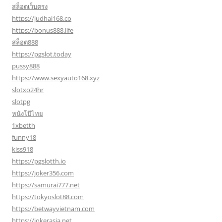
สล็อตเว็บตรง
https://judhai168.co
https://bonus888.life
สล็อต888
https://pgslot.today
pussy888
https://www.sexyauto168.xyz
slotxo24hr
slotpg
หนังโป๊ไทย
1xbetth
funny18
kiss918
https://pgslotth.io
https://joker356.com
https://samurai777.net
https://tokyoslot88.com
https://betwayvietnam.com
https://jokerasia.net