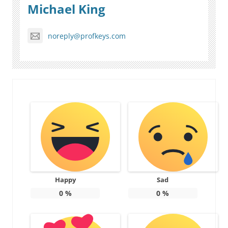
Michael King
noreply@profkeys.com
Happy
Sad
0
%
0
%