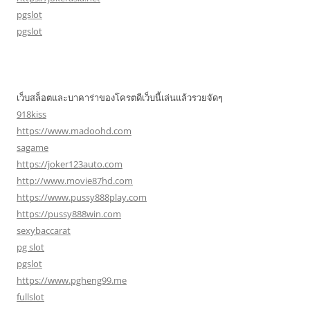
pgslot
pgslot
เว็บสล็อตและบาคาร่าของโครตดีเว็บนี้เล่นแล้วรวยจัดๆ
918kiss
https://www.madoohd.com
sagame
https://joker123auto.com
http://www.movie87hd.com
https://www.pussy888play.com
https://pussy888win.com
sexybaccarat
pg slot
pgslot
https://www.pgheng99.me
fullslot