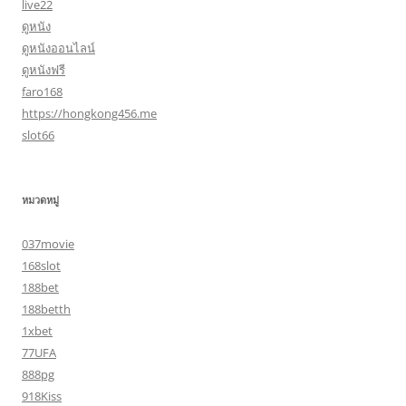
live22
ดูหนัง
ดูหนังออนไลน์
ดูหนังฟรี
faro168
https://hongkong456.me
slot66
หมวดหมู่
037movie
168slot
188bet
188betth
1xbet
77UFA
888pg
918Kiss