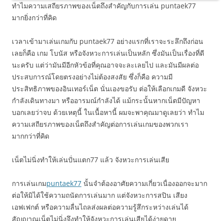
ทำไมความเสถียรภาพของเน็ตถึงสำคัญกับการเล่น puntaek77
มากยิ่งกว่าที่คิด
เวลาเข้ามาเล่นเกมกับ puntaek77 อย่างแรกที่เราจะระลึกถึงก่อน
เลยก็คือ เกม โบนัส หรือจังหวะการเล่นเป็นหลัก ซึ่งมันเป็นเรื่องที่ดี
นะครับ แต่ว่ามันมีอีกหัวข้อที่คุณอาจจะละเลยไป และมันมีผลต่อ
ประสบการณ์โดยตรงอย่างไม่ต้องสงสัย ซึ่งก็คือ ความมี
ประสิทธิภาพของอินเทอร์เน็ต นั่นเองขอรับ ต่อให้เลือกเกมดี จังหวะ
กำลังเดินทางมา หรืออารมณ์กำลังได้ แม้กระนั้นหากเน็ตมีปัญหา
บอกเลยว่าจบ ด้วยเหตุนี้ ในเนื้อหานี้ ผมจะพาคุณมาดูเลยว่า ทำไม
ความเสถียรภาพของเน็ตถึงสำคัญต่อการเล่นเกมของพวกเรา
มากกว่าที่คิด
เน็ตไม่นิ่งทำให้เล่นปั่นแตก77 แล้ว จังหวะการเล่นเสีย
การเล่นเกม
puntaek77
นั้นจำต้องอาศัยความเกี่ยวเนื่องออกจะมาก
ต่อให้มิได้ใช้ความถนัดการเล่นมาก แต่จังหวะการสปิน เสียง
เอฟเฟกต์ หรือความลื่นไถลส่งผลต่อความรู้สึกระหว่างเล่นได้
สัญญาณเน็ตไม่นิ่งจึงทำให้จังหวะการเล่นเสียได้ง่ายดาย