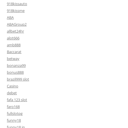
918kissauto
918kissme
ABA
ABAGroup2
allbet24hr
alot666
amb888
Baccarat
betway
bonanza99
bonus888
brazil999 slot
Casino
debet
fafa 123 slot
faro168
fullslotpg
funny18
funny18.in