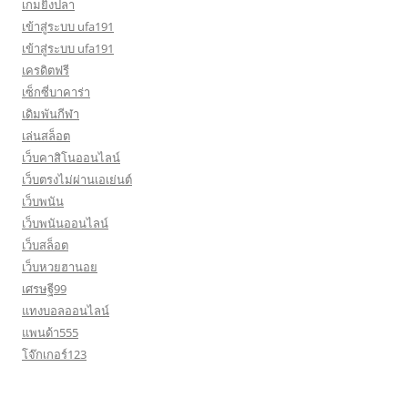
เกมยิงปลา
เข้าสู่ระบบ ufa191
เข้าสู่ระบบ ufa191
เครดิตฟรี
เซ็กซี่บาคาร่า
เดิมพันกีฬา
เล่นสล็อต
เว็บคาสิโนออนไลน์
เว็บตรงไม่ผ่านเอเย่นต์
เว็บพนัน
เว็บพนันออนไลน์
เว็บสล็อต
เว็บหวยฮานอย
เศรษฐี99
แทงบอลออนไลน์
แพนด้า555
โจ๊กเกอร์123