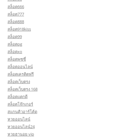
สล็อต666
สล็อต777
สล็อต888
สล็อต918kiss
สล็อต99
สล็อตpg
สล็อตxo
สล็อตพุซซี่
สล็อตออนไลน์
สล็อตเครดิตฟรี
สล็อตเว็บตรง
สล็อตเว็บตรง 168
สล็อตแตกดี
สล็อตโจ๊กเกอร์
สแกนคิวอาร์โค้ด
หวยออนไลน์
หวยออนไลน์24
หวยฮานอย vip