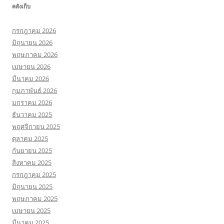
คลังเก็บ
กรกฎาคม 2026
มิถุนายน 2026
พฤษภาคม 2026
เมษายน 2026
มีนาคม 2026
กุมภาพันธ์ 2026
มกราคม 2026
ธันวาคม 2025
พฤศจิกายน 2025
ตุลาคม 2025
กันยายน 2025
สิงหาคม 2025
กรกฎาคม 2025
มิถุนายน 2025
พฤษภาคม 2025
เมษายน 2025
มีนาคม 2025