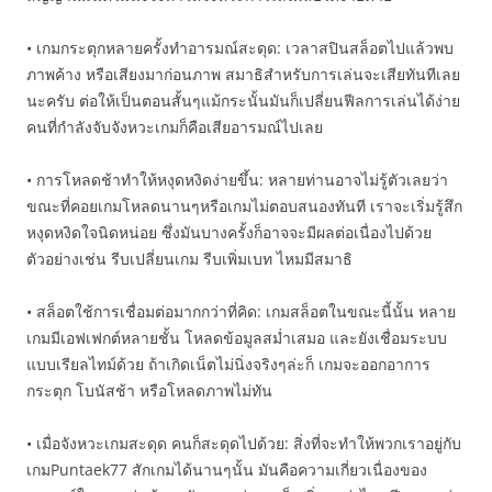
• เกมกระตุกหลายครั้งทำอารมณ์สะดุด: เวลาสปินสล็อตไปแล้วพบ
ภาพค้าง หรือเสียงมาก่อนภาพ สมาธิสำหรับการเล่นจะเสียทันทีเลย
นะครับ ต่อให้เป็นตอนสั้นๆแม้กระนั้นมันก็เปลี่ยนฟีลการเล่นได้ง่าย
คนที่กำลังจับจังหวะเกมก็คือเสียอารมณ์ไปเลย
• การโหลดช้าทำให้หงุดหงิดง่ายขึ้น: หลายท่านอาจไม่รู้ตัวเลยว่า
ขณะที่คอยเกมโหลดนานๆหรือเกมไม่ตอบสนองทันที เราจะเริ่มรู้สึก
หงุดหงิดใจนิดหน่อย ซึ่งมันบางครั้งก็อาจจะมีผลต่อเนื่องไปด้วย
ตัวอย่างเช่น รีบเปลี่ยนเกม รีบเพิ่มเบท ไหมมีสมาธิ
• สล็อตใช้การเชื่อมต่อมากกว่าที่คิด: เกมสล็อตในขณะนี้นั้น หลาย
เกมมีเอฟเฟกต์หลายชั้น โหลดข้อมูลสม่ำเสมอ และยังเชื่อมระบบ
แบบเรียลไทม์ด้วย ถ้าเกิดเน็ตไม่นิ่งจริงๆล่ะก็ เกมจะออกอาการ
กระตุก โบนัสช้า หรือโหลดภาพไม่ทัน
• เมื่อจังหวะเกมสะดุด คนก็สะดุดไปด้วย: สิ่งที่จะทำให้พวกเราอยู่กับ
เกมPuntaek77 สักเกมได้นานๆนั้น มันคือความเกี่ยวเนื่องของ