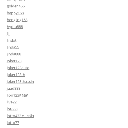
golden456
happy168
hengjing168
hydra888
Jili
Jilislot
Jinda55
jinda888
Joker123
joker123auto
joker123th
joker123th.co.in
juad888
lion123สล็อต
live22
lot888
lotto432 ทางเข้า
lotto77