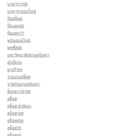
บาคาร่า168
บาคาร่าออนไลน์
ปั่นสล็อต
ปั่นแตก66
ปั่นแตก77
พนันออนไลน์
พุซซี่888
มหาวิทยาลัยสวนสุนันทา
มันนี่เกม
มาเก๊า69
รวมเกมสล็อต
ราชภัฏสวนสุนันทา
ล็อกดาวน์168
สล็อต
สล็อต 918kiss
สล็อต168
สล็อต456
สล็อต55
สล็อต66