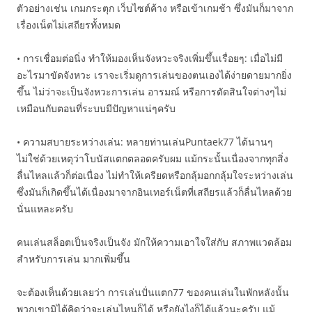
ตัวอย่างเช่น เกมกระตุก เว็บไซต์ค้าง หรือเข้าเกมช้า ซึ่งมันก็มาจาก
เรื่องเน็ตไม่เสถียรทั้งหมด
• การเชื่อมต่อนิ่ง ทำให้มองเห็นจังหวะจริงเพิ่มขึ้นเรื่อยๆ: เมื่อไม่มี
อะไรมาขัดจังหวะ เราจะเริ่มดูการเล่นของตนเองได้ง่ายดายมากยิ่ง
ขึ้น ไม่ว่าจะเป็นจังหวะการเล่น อารมณ์ หรือการตัดสินใจต่างๆไม่
เหมือนกับตอนที่ระบบมีปัญหาแน่ๆครับ
• ความสบายระหว่างเล่น: หลายท่านเล่นPuntaek77 ได้นานๆ
ไม่ใช่ด้วยเหตุว่าโบนัสแตกตลอดครับผม แม้กระนั้นเนื่องจากทุกสิ่ง
ลื่นไหลแล้วก็ต่อเนื่อง ไม่ทำให้เครียดหรือกลุ้มอกกลุ้มใจระหว่างเล่น
ซึ่งมันก็เกิดขึ้นได้เนื่องมาจากอินเทอร์เน็ตที่เสถียรแล้วก็ลื่นไหลด้วย
นั่นแหละครับ
คนเล่นสล็อตเป็นจริงเป็นจัง มักให้ความเอาใจใส่กับ สภาพแวดล้อม
สำหรับการเล่น มากเพิ่มขึ้น
จะต้องเห็นด้วยเลยว่า การเล่นปั่นแตก77 ของคนเล่นในพักหลังนั้น
พวกเขามิได้คิดว่าจะเล่นไหนก็ได้ หรือยังไงก็ได้แล้วนะครับ แม้