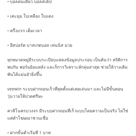
• บอลคนเดียว บอลสเต็ป
• เตะมุม ใบเหลือง ใบแดง
• ครึ่งแรก เต็มเวลา
• อีสปอร์ต บาสเกตบอล เทนนิส มวย
ทุกหมวดหมู่มีระบบระเบียบแสดงข้อมูลประกอบ เป็นต้นว่า สถิติการ
พบกัน ฟอร์มย้อนหลัง และก็การวิเคราะห์กลุ่มล่าสุด ช่วยให้วางเดิม
พันได้แม่นยำยิ่งขึ้น
veewin ระบบฝากถอนเร็วที่สุดตั้งแต่เคยเล่นมา และไม่มีขั้นตอน
วุ่นวายให้ปวดศรีษะ
คาสิโนครบวงจร มีระบบฝากถอนที่เร็วแบบโดยความเป็นจริง ไม่ใช่
แค่คำโฆษณาชวนเชื่อ
• ฝากขั้นต่ำเริ่มที่ 1 บาท