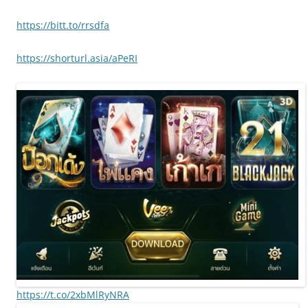
https://bitt.to/rrsdfa
https://shorturl.asia/aPeRI
https://t.co/2xbMlRyNRA