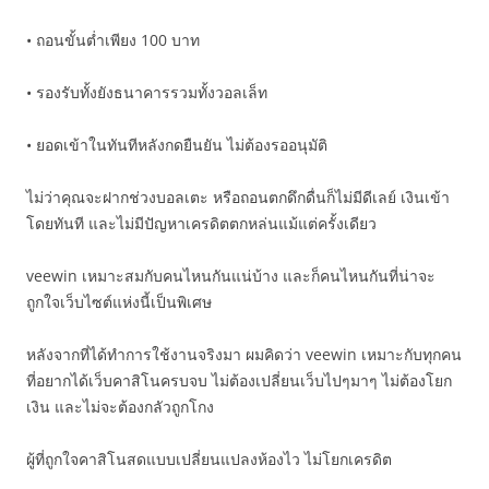
• ถอนขั้นต่ำเพียง 100 บาท
• รองรับทั้งยังธนาคารรวมทั้งวอลเล็ท
• ยอดเข้าในทันทีหลังกดยืนยัน ไม่ต้องรออนุมัติ
ไม่ว่าคุณจะฝากช่วงบอลเตะ หรือถอนตกดึกดื่นก็ไม่มีดีเลย์ เงินเข้า
โดยทันที และไม่มีปัญหาเครดิตตกหล่นแม้แต่ครั้งเดียว
veewin เหมาะสมกับคนไหนกันแน่บ้าง และก็คนไหนกันที่น่าจะ
ถูกใจเว็บไซต์แห่งนี้เป็นพิเศษ
หลังจากที่ได้ทำการใช้งานจริงมา ผมคิดว่า veewin เหมาะกับทุกคน
ที่อยากได้เว็บคาสิโนครบจบ ไม่ต้องเปลี่ยนเว็บไปๆมาๆ ไม่ต้องโยก
เงิน และไม่จะต้องกลัวถูกโกง
ผู้ที่ถูกใจคาสิโนสดแบบเปลี่ยนแปลงห้องไว ไม่โยกเครดิต