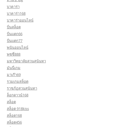
บาคาร่า
บาคาร่า168
บาคาร่าออนไลน์
ปั่นสล็อต
ปั่นแตก66
ปั่นแตก77
พนันออนไลน์
พุซซี่888
มหาวิทยาลัยสวนสุนันทา
มันนี่เกม
มาเก๊า69
รวมเกมสล็อต
ราชภัฏสวนสุนันทา
ล็อกดาวน์168
สล็อต
สล็อต 918kiss
สล็อต168
สล็อต456