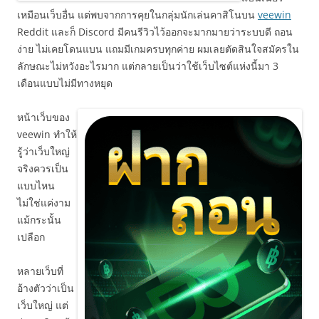
เหมือนเว็บอื่น แต่พบจากการคุยในกลุ่มนักเล่นคาสิโนบน
veewin
Reddit และก็ Discord มีคนรีวิวไว้ออกจะมากมายว่าระบบดี ถอน
ง่าย ไม่เคยโดนแบน แถมมีเกมครบทุกค่าย ผมเลยตัดสินใจสมัครใน
ลักษณะไม่หวังอะไรมาก แต่กลายเป็นว่าใช้เว็บไซต์แห่งนี้มา 3
เดือนแบบไม่มีทางหยุด
หน้าเว็บของ
veewin ทำให้
รู้ว่าเว็บใหญ่
จริงควรเป็น
แบบไหน
ไม่ใช่แค่งาม
แม้กระนั้น
เปลือก
หลายเว็บที่
อ้างตัวว่าเป็น
เว็บใหญ่ แต่