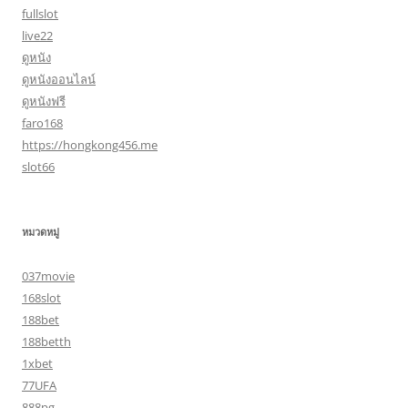
fullslot
live22
ดูหนัง
ดูหนังออนไลน์
ดูหนังฟรี
faro168
https://hongkong456.me
slot66
หมวดหมู่
037movie
168slot
188bet
188betth
1xbet
77UFA
888pg