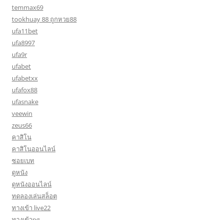
temmax69
tookhuay 88 ถูกหวย88
ufa11bet
ufa8997
ufa9r
ufabet
ufabetxx
ufafox88
ufasnake
veewin
zeus66
คาสิโน
คาสิโนออนไลน์
ซอยเบท
ดูหนัง
ดูหนังออนไลน์
ทดลองเล่นสล็อต
ทางเข้า live22
ทางเข้าpg