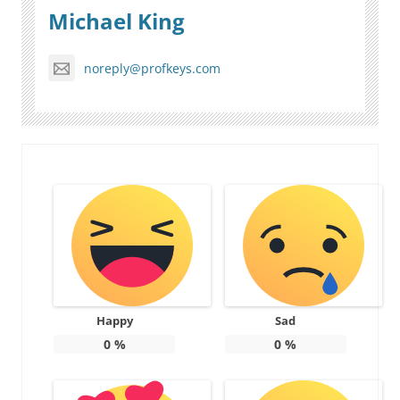
Michael King
noreply@profkeys.com
Happy
Sad
0
%
0
%