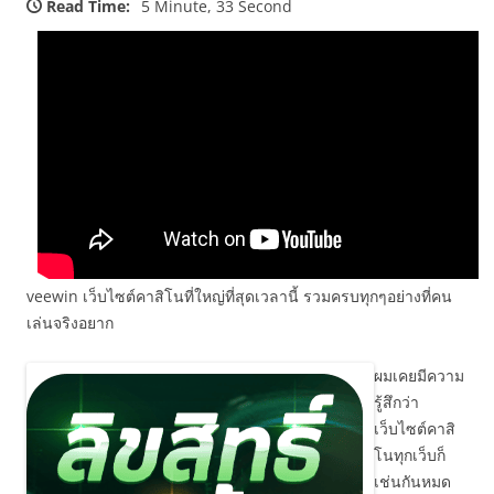
Read Time:
5 Minute, 33 Second
veewin เว็บไซต์คาสิโนที่ใหญ่ที่สุดเวลานี้ รวมครบทุกๆอย่างที่คน
เล่นจริงอยาก
ผมเคยมีความ
รู้สึกว่า
เว็บไซต์คาสิ
โนทุกเว็บก็
เช่นกันหมด