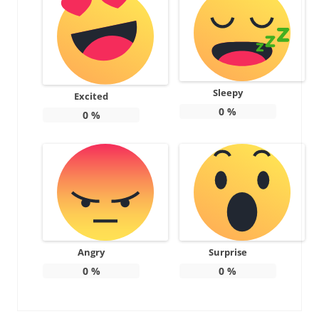
Sleepy
Excited
0
%
0
%
Angry
Surprise
0
%
0
%