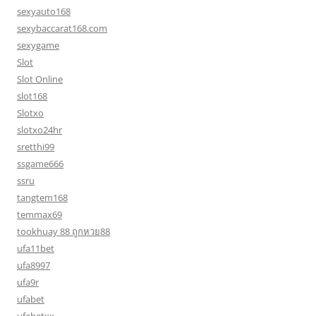
sexyauto168
sexybaccarat168.com
sexygame
Slot
Slot Online
slot168
Slotxo
slotxo24hr
sretthi99
ssgame666
ssru
tangtem168
temmax69
tookhuay 88 ถูกหวย88
ufa11bet
ufa8997
ufa9r
ufabet