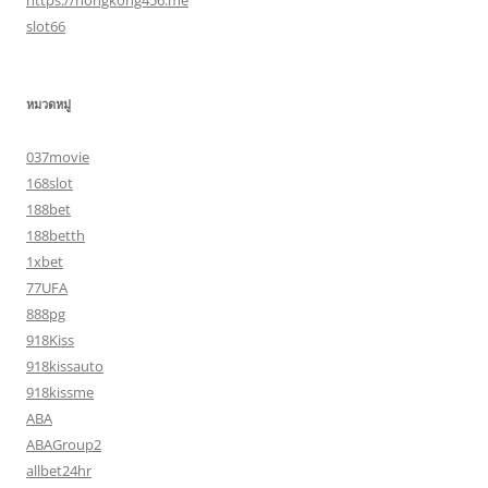
https://hongkong456.me
slot66
หมวดหมู่
037movie
168slot
188bet
188betth
1xbet
77UFA
888pg
918Kiss
918kissauto
918kissme
ABA
ABAGroup2
allbet24hr