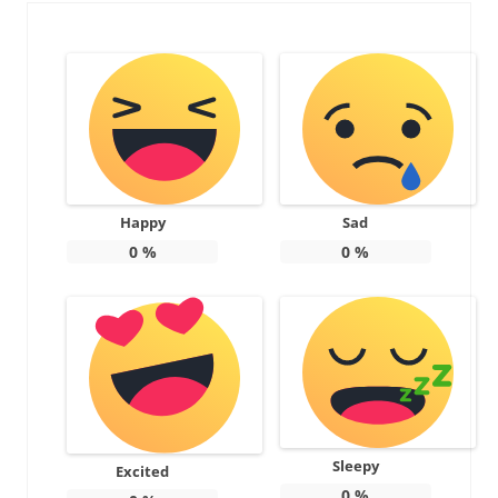
Happy
Sad
0
%
0
%
Sleepy
Excited
0
%