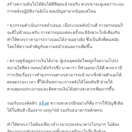
สร้างความมั่นใจได้ดิบได้ดีที่สุดแล้วขอรับ พวกเขาจะดูเลยว่าระบบ
การคลังปฏิบัติงานยังไง ตอบปัญหามากน้อยแค่ไหน
• ธุรกรรมดำเนินการสม่ำเสมอ: เมื่อระบบหลังบ้านดี การฝากถอนก็
จะดีไปด้วยนะครับ การฝากถอนแต่ละครั้งจะมีจังหวะใกล้เคียงกัน
ทำให้พวกเราสามารถวางแผนได้ง่ายอย่างยิ่ง ซึ่งเป็นสิ่งที่คนสมัย
ใหม่ให้ความสำคัญกับความสม่ำเสมอมากเพิ่มขึ้น
• ตรวจดูข้อมูลการเงินได้ง่าย: ผู้เล่นยุคสมัยใหม่ถูกใจความโปร่ง
สบายใสที่ตรวจสอบได้จริงๆซึ่ง บาคาร่า ก็ทำออกมาได้ดี พวกเรามี
การเปิดเรื่องราวทำธุรกรรมต่างๆสามารถเข้ามาเช็กด้วยตัวเองได้
ตลอดระยะเวลา ชี้ให้เห็นสถานะการคลังได้โดยทันที ช่วยให้
ควบคุมงบประมาณและติดตามเงินได้อย่างสะดวกเพิ่มมากขึ้น
รองรับแบงค์หลัก:
สล็อต
ความสะดวกอีกอย่างก็คือ การใช้บัญชีเดิม
ได้ในทันที เนื่องจาก sexy168 รองรับธนาคารหลักครบ
ทำให้พวกเราไม่ต้องเสียเวล่ำเวลาแปลงธนาคารไปๆมาๆ ไม่ต้อง
จัดแจงการทำธุรกรรมหลายขั้นตอนเสมือนเว็บอื่นอีกด้วย