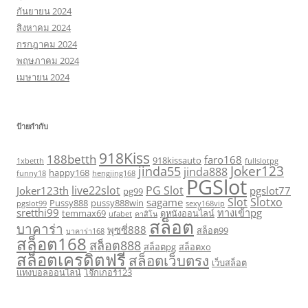
กันยายน 2024
สิงหาคม 2024
กรกฎาคม 2024
พฤษภาคม 2024
เมษายน 2024
ป้ายกำกับ
918Kiss
188betth
faro168
918kissauto
1xbetth
fullslotpg
Joker123
jinda55
jinda888
happy168
funny18
hengjing168
PGSlot
live22slot
PG Slot
Joker123th
pgslot77
pg99
Slot
Slotxo
sagame
Pussy888
pussy888win
pgslot99
sexy168vip
sretthi99
ทางเข้าpg
temmax69
ดูหนังออนไลน์
ufabet
คาสิโน
สล็อต
บาคาร่า
พุซซี่888
สล็อต99
บาคาร่า168
สล็อต168
สล็อต888
สล็อตpg
สล็อตxo
สล็อตเครดิตฟรี
สล็อตเว็บตรง
เว็บสล็อต
แทงบอลออนไลน์
โจ๊กเกอร์123