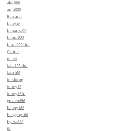
alot666
amb888
Baccarat
betway
bonanza99
bonus888
brazil999 slot
Casino
debet
fafa 123 slot
faro168
fullslotpg
funny18
funny18.in
golden456
happy168
hengjing168
hydra888
Jili