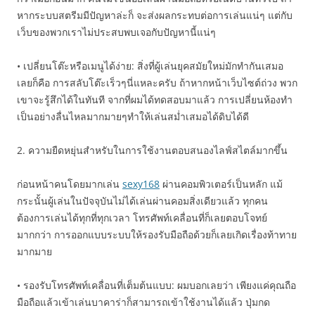
หากระบบสตรีมมีปัญหาล่ะก็ จะส่งผลกระทบต่อการเล่นแน่ๆ แต่กับ
เว็บของพวกเราไม่ประสบพบเจอกับปัญหานี้แน่ๆ
• เปลี่ยนโต๊ะหรือเมนูได้ง่าย: สิ่งที่ผู้เล่นยุคสมัยใหม่มักทำกันเสมอ
เลยก็คือ การสลับโต๊ะเร็วๆนี่แหละครับ ถ้าหากหน้าเว็บไซต์ถ่วง พวก
เขาจะรู้สึกได้ในทันที จากที่ผมได้ทดสอบมาแล้ว การเปลี่ยนห้องทำ
เป็นอย่างลื่นไหลมากมายๆทำให้เล่นสม่ำเสมอได้ดิบได้ดี
2. ความยืดหยุ่นสำหรับในการใช้งานตอบสนองไลฟ์สไตล์มากขึ้น
ก่อนหน้าคนโดยมากเล่น
sexy168
ผ่านคอมพิวเตอร์เป็นหลัก แม้
กระนั้นผู้เล่นในปัจจุบันไม่ได้เล่นผ่านคอมสิ่งเดียวแล้ว ทุกคน
ต้องการเล่นได้ทุกที่ทุกเวลา โทรศัพท์เคลื่อนที่ก็เลยตอบโจทย์
มากกว่า การออกแบบระบบให้รองรับมือถือด้วยก็เลยเกิดเรื่องท้าทาย
มากมาย
• รองรับโทรศัพท์เคลื่อนที่เต็มต้นแบบ: ผมบอกเลยว่า เพียงแค่คุณถือ
มือถือแล้วเข้าเล่นบาคาร่าก็สามารถเข้าใช้งานได้แล้ว ปุ่มกด