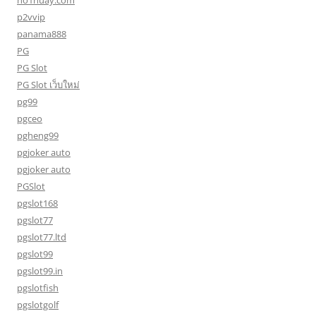
no1huay.com
p2vvip
panama888
PG
PG Slot
PG Slot เว็บใหม่
pg99
pgceo
pgheng99
pgjoker auto
pgjoker auto
PGSlot
pgslot168
pgslot77
pgslot77.ltd
pgslot99
pgslot99.in
pgslotfish
pgslotgolf