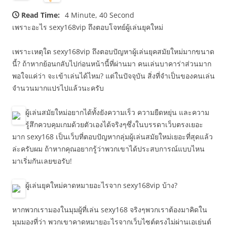
Read Time:
4 Minute, 40 Second
เพราะอะไร sexy168vip ถึงตอบโจทย์ผู้เล่นยุคใหม่
เพราะเหตุใด sexy168vip ถึงตอบปัญหาผู้เล่นยุคสมัยใหม่มากขนาด
นี้? ถ้าหากย้อนกลับไปก่อนหน้านี้ที่ผ่านมา คนเล่นบาคาร่าส่วนมาก
พอใจแค่ว่า จะเข้าเล่นได้ไหม? แต่ในปัจจุบัน สิ่งที่จำเป็นของคนเล่น
จำนวนมากแปรไปแล้วนะครับ
ผู้เล่นสมัยใหม่อยากได้ทั้งยังความเร็ว ความยืดหยุ่น และความ
รู้สึกควบคุมเกมด้วยตัวเองได้จริงๆซึ่งในบรรดาเว็บตรงเยอะ
มาก sexy168 เป็นเว็บที่ตอบปัญหากลุ่มผู้เล่นสมัยใหม่เยอะที่สุดแล้ว
ล่ะครับผม ถ้าหากคุณอยากรู้ว่าพวกเขาได้ประสบการณ์แบบไหน
มาเริ่มกันเลยขอรับ!
ผู้เล่นยุคใหม่คาดหมายอะไรจาก sexy168vip บ้าง?
หากพวกเรามองในมุมผู้ที่เล่น sexy168 จริงๆพวกเราต้องมาคิดใน
มุมมองที่ว่า พวกเขาคาดหมายอะไรจากเว็บไซต์ตรงไม่ผ่านเอเย่นต์