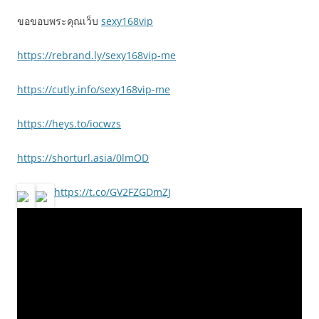
ขอขอบพระคุณเว็บ
sexy168vip
https://rebrand.ly/sexy168vip-me
https://cutly.info/sexy168vip-me
https://heys.to/iocwzs
https://shorturl.asia/0lmOD
https://t.co/GV2FZGDmZJ