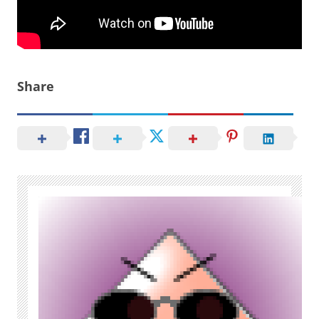
Share