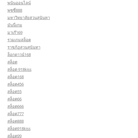
พนันออนไลน์
พุซซี่888
มหาวิทยาลัยสวนสุนันทา
มันนี่เกม
มาเก๊า69
รวมเกมสล็อต
ราชภัฏสวนสุนันทา
ล็อกดาวน์168
สล็อต
สล็อต 918kiss
สล็อต168
สล็อต456
สล็อต55
สล็อต66
สล็อต666
สล็อต777
สล็อต888
สล็อต918kiss
สล็อต99