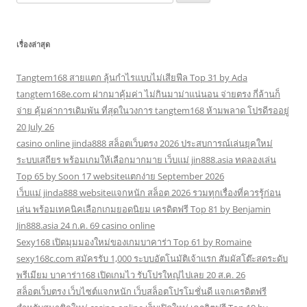
สำหรับ:
เรื่องล่าสุด
Tangtem168 สายแตก ลุ้นกำไรแบบไม่เสียฟีล Top 31 by Ada
tangtem168e.com ฝากมาคุ้มค่า ไม่กินมาม่าแน่นอน จ่ายตรง กี่ล้านก็
จ่าย คุ้มค่าการเดิมพัน ที่สุดในวงการ tangtem168 ห้ามพลาด โปรดีรออยู่
20 July 26
casino online jinda888 สล็อตเว็บตรง 2026 ประสบการณ์เล่นยุคใหม่
ระบบเสถียร พร้อมเกมให้เลือกมากมาย เว็บแม่ jin888.asia ทดลองเล่น
Top 65 by Soon 17 websiteแตกง่าย September 2026
เว็บแม่ jinda888 websiteแจกหนัก สล็อต 2026 รวมทุกเรื่องที่ควรรู้ก่อน
เล่น พร้อมเทคนิคเลือกเกมยอดนิยม เครดิตฟรี Top 81 by Benjamin
Jin888.asia 24 ก.ค. 69 casino online
Sexy168 เปิดมุมมองใหม่ของเกมบาคาร่า Top 61 by Romaine
sexy168c.com สมัครรับ 1,000 ระบบอัตโนมัติเจ้าแรก สัมผัสโต๊ะสดระดับ
พรีเมียม บาคาร่า168 เปิดเกมไว รับโปรใหญ่ไปเลย 20 ส.ค. 26
สล็อตเว็บตรง เว็บไซต์แจกหนัก เว็บสล็อตโปรโมชั่นดี แจกเครดิตฟรี