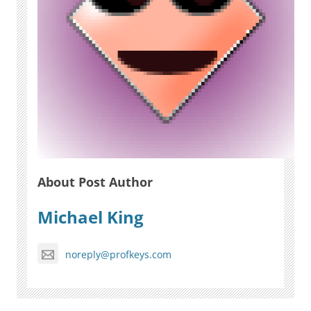
About Post Author
Michael King
noreply@profkeys.com