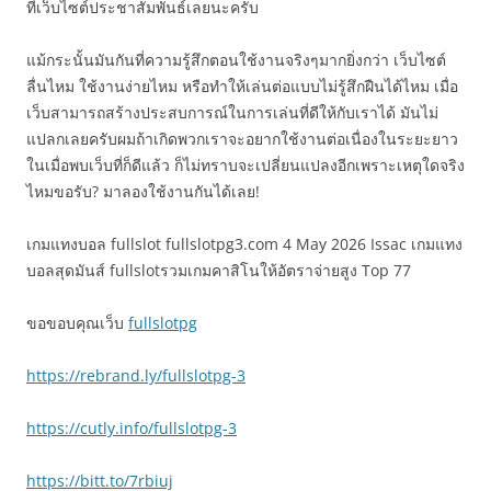
ที่เว็บไซต์ประชาสัมพันธ์เลยนะครับ
แม้กระนั้นมันกันที่ความรู้สึกตอนใช้งานจริงๆมากยิ่งกว่า เว็บไซต์
ลื่นไหม ใช้งานง่ายไหม หรือทำให้เล่นต่อแบบไม่รู้สึกฝืนได้ไหม เมื่อ
เว็บสามารถสร้างประสบการณ์ในการเล่นที่ดีให้กับเราได้ มันไม่
แปลกเลยครับผมถ้าเกิดพวกเราจะอยากใช้งานต่อเนื่องในระยะยาว
ในเมื่อพบเว็บที่ก็ดีแล้ว ก็ไม่ทราบจะเปลี่ยนแปลงอีกเพราะเหตุใดจริง
ไหมขอรับ? มาลองใช้งานกันได้เลย!
เกมแทงบอล fullslot fullslotpg3.com 4 May 2026 Issac เกมแทง
บอลสุดมันส์ fullslotรวมเกมคาสิโนให้อัตราจ่ายสูง Top 77
ขอขอบคุณเว็บ
fullslotpg
https://rebrand.ly/fullslotpg-3
https://cutly.info/fullslotpg-3
https://bitt.to/7rbiuj