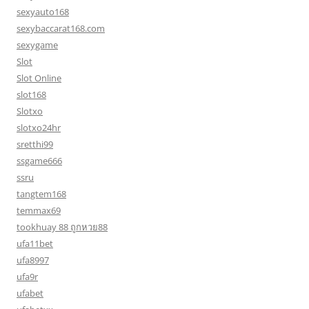
sexyauto168
sexybaccarat168.com
sexygame
Slot
Slot Online
slot168
Slotxo
slotxo24hr
sretthi99
ssgame666
ssru
tangtem168
temmax69
tookhuay 88 ถูกหวย88
ufa11bet
ufa8997
ufa9r
ufabet