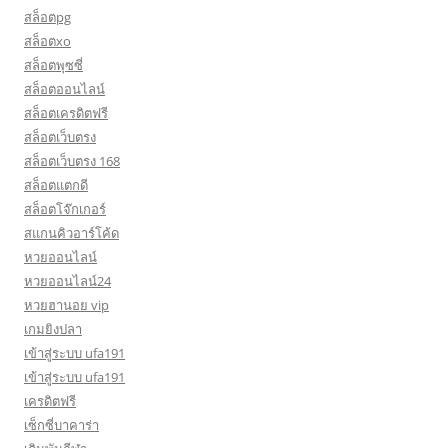
สล็อตpg
สล็อตxo
สล็อตพุซซี่
สล็อตออนไลน์
สล็อตเครดิตฟรี
สล็อตเว็บตรง
สล็อตเว็บตรง 168
สล็อตแตกดี
สล็อตโจ๊กเกอร์
สแกนคิวอาร์โค้ด
หวยออนไลน์
หวยออนไลน์24
หวยฮานอย vip
เกมยิงปลา
เข้าสู่ระบบ ufa191
เข้าสู่ระบบ ufa191
เครดิตฟรี
เซ็กซี่บาคาร่า