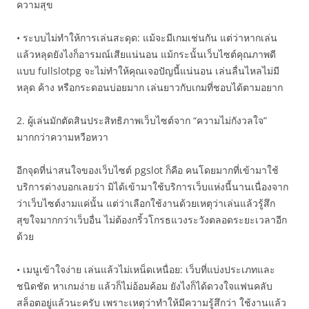
ความสุข
• ระบบไม่ทำให้การเล่นสะดุด: แม้จะมีเกมเช่นกัน แต่ว่าหากเล่น
แล้วหลุดยังไงก็อารมณ์เสียแน่นอน แม้กระนั้นเว็บไซต์คุณภาพดี
แบบ fullslotpg จะไม่ทำให้คุณเจอปัญนี้แน่นอน เล่นลื่นไหลไม่มี
หลุด ค้าง หรือกระดอนบ่อยมาก เล่นยาวกับเกมที่ชอบได้ตามอยาก
2. ผู้เล่นมักตัดสินประสิทธิภาพเว็บไซต์จาก “ความไม่กังวลใจ”
มากกว่าความหวือหวา
อีกจุดที่น่าสนใจของเว็บไซต์ pgslot ก็คือ คนโดยมากที่เข้ามาใช้
บริการต่างบอกเลยว่า มิได้เข้ามาใช้บริการเว็บแห่งนี้นานเนื่องจาก
ว่าเว็บไซต์งามแค่นั้น แต่ว่าเลือกใช้งานด้วยเหตุว่าเล่นแล้วรู้สึก
สุขใจมากกว่าเว็บอื่น ไม่ต้องกริ้วโกรธแวงระวังตลอดระยะเวลาอีก
ด้วย
• เมนูเข้าใจง่าย เล่นแล้วไม่เหน็ดเหนื่อย: เว็บที่แบ่งประเภทและ
ชนิดชัด หาเกมง่าย แล้วก็ไม่อ้อมค้อม ยังไงก็ได้ดวงใจแฟนคลับ
สล็อตอยู่แล้วนะครับ เพราะเหตุว่าทำให้มีความรู้สึกว่า ใช้งานแล้ว