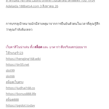
สำหรับสมาชิกใหม่ casino online เว็บเปิดใหม่ เครดิตฟรี Top 19 by
Adelaida 188bets4.com 3 สิงหาคม 26
การบรรลุเป้าหมายมักมีสาเหตุมาจากการยืนยันตัวตนในเวลาที่คุณรู้สึก
ว่าคุณกำลังล้มเหลว
เว็บคาสิโนน่าเล่น ทั้ง
สล็อต
และ
บาคาร่า
ตึงจริงแตกบ่อยมาก
โจ๊กเกอร์123
https://hengjing168.wiki
https://jin55.net
slot99
slot66
สล็อตเว็บตรง
https://judhai168.co
https://bonus888.life
สล็อต888
https://pgslot.today