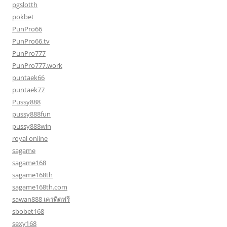
pgslotth
pokbet
PunPro66
PunPro66.tv
PunPro777
PunPro777.work
puntaek66
puntaek77
Pussy888
pussy888fun
pussy888win
royal online
sagame
sagame168
sagame168th
sagame168th.com
sawan888 เครดิตฟรี
sbobet168
sexy168