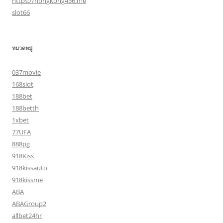
https://hongkong456.me
slot66
หมวดหมู่
037movie
168slot
188bet
188betth
1xbet
77UFA
888pg
918Kiss
918kissauto
918kissme
ABA
ABAGroup2
allbet24hr