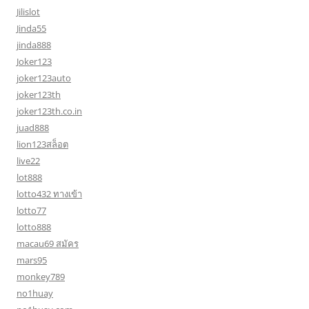
Jilislot
Jinda55
jinda888
Joker123
joker123auto
joker123th
joker123th.co.in
juad888
lion123สล็อต
live22
lot888
lotto432 ทางเข้า
lotto77
lotto888
macau69 สมัคร
mars95
monkey789
no1huay