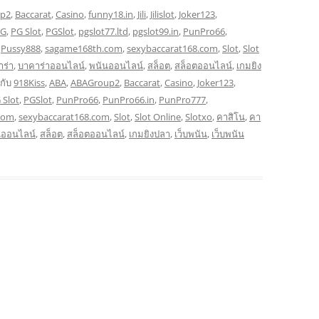
p2
,
Baccarat
,
Casino
,
funny18.in
,
Jili
,
Jilislot
,
Joker123
,
PG
,
PG Slot
,
PGSlot
,
pgslot77.ltd
,
pgslot99.in
,
PunPro66
,
,
Pussy888
,
sagame168th.com
,
sexybaccarat168.com
,
Slot
,
Slot
ร่า
,
บาคาร่าออนไลน์
,
พนันออนไลน์
,
สล็อต
,
สล็อตออนไลน์
,
เกมยิง
กับ
918Kiss
,
ABA
,
ABAGroup2
,
Baccarat
,
Casino
,
Joker123
,
 Slot
,
PGSlot
,
PunPro66
,
PunPro66.in
,
PunPro777
,
com
,
sexybaccarat168.com
,
Slot
,
Slot Online
,
Slotxo
,
คาสิโน
,
คา
นออนไลน์
,
สล็อต
,
สล็อตออนไลน์
,
เกมยิงปลา
,
เว็บพนัน
,
เว็บพนัน