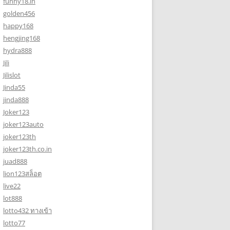
funny18.in
golden456
happy168
hengjing168
hydra888
Jili
Jilislot
Jinda55
jinda888
Joker123
joker123auto
joker123th
joker123th.co.in
juad888
lion123สล็อต
live22
lot888
lotto432 ทางเข้า
lotto77