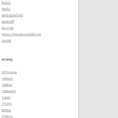
live22
ดูหนัง
ดูหนังออนไลน์
ดูหนังฟรี
faro168
https://hongkong456.me
slot66
หมวดหมู่
037movie
168slot
188bet
188betth
1xbet
77UFA
888pg
918Kiss