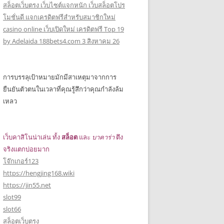
สล็อตเว็บตรง เว็บไซต์แจกหนัก เว็บสล็อตโปร
โมชั่นดี แจกเครดิตฟรีสำหรับสมาชิกใหม่
casino online เว็บเปิดใหม่ เครดิตฟรี Top 19
by Adelaida 188bets4.com 3 สิงหาคม 26
การบรรลุเป้าหมายมักมีสาเหตุมาจากการ
ยืนยันตัวตนในเวลาที่คุณรู้สึกว่าคุณกำลังล้ม
เหลว
เว็บคาสิโนน่าเล่น ทั้ง
สล็อต
และ
บาคาร่า
ตึง
จริงแตกบ่อยมาก
โจ๊กเกอร์123
https://hengjing168.wiki
https://jin55.net
slot99
slot66
สล็อตเว็บตรง