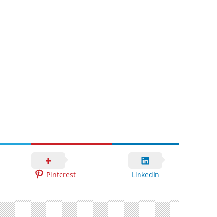
Pinterest
LinkedIn