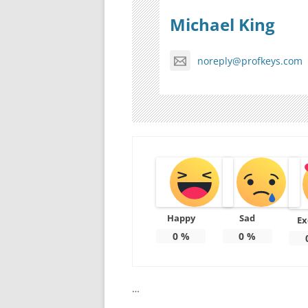
Michael King
noreply@profkeys.com
Happy
Sad
Ex
0
%
0
%
…