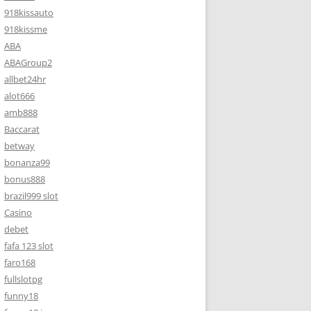
918kissauto
918kissme
ABA
ABAGroup2
allbet24hr
alot666
amb888
Baccarat
betway
bonanza99
bonus888
brazil999 slot
Casino
debet
fafa 123 slot
faro168
fullslotpg
funny18