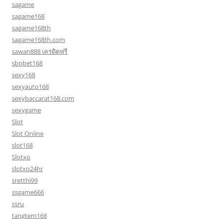
sagame
sagame168
sagame168th
sagame168th.com
sawan888 เครดิตฟรี
sbobet168
sexy168
sexyauto168
sexybaccarat168.com
sexygame
Slot
Slot Online
slot168
Slotxo
slotxo24hr
sretthi99
ssgame666
ssru
tangtem168