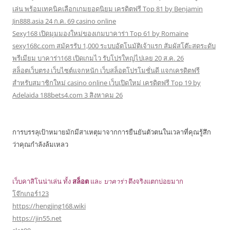
เล่น พร้อมเทคนิคเลือกเกมยอดนิยม เครดิตฟรี Top 81 by Benjamin
Jin888.asia 24 ก.ค. 69 casino online
Sexy168 เปิดมุมมองใหม่ของเกมบาคาร่า Top 61 by Romaine
sexy168c.com สมัครรับ 1,000 ระบบอัตโนมัติเจ้าแรก สัมผัสโต๊ะสดระดับ
พรีเมียม บาคาร่า168 เปิดเกมไว รับโปรใหญ่ไปเลย 20 ส.ค. 26
สล็อตเว็บตรง เว็บไซต์แจกหนัก เว็บสล็อตโปรโมชั่นดี แจกเครดิตฟรี
สำหรับสมาชิกใหม่ casino online เว็บเปิดใหม่ เครดิตฟรี Top 19 by
Adelaida 188bets4.com 3 สิงหาคม 26
การบรรลุเป้าหมายมักมีสาเหตุมาจากการยืนยันตัวตนในเวลาที่คุณรู้สึก
ว่าคุณกำลังล้มเหลว
เว็บคาสิโนน่าเล่น ทั้ง
สล็อต
และ
บาคาร่า
ตึงจริงแตกบ่อยมาก
โจ๊กเกอร์123
https://hengjing168.wiki
https://jin55.net