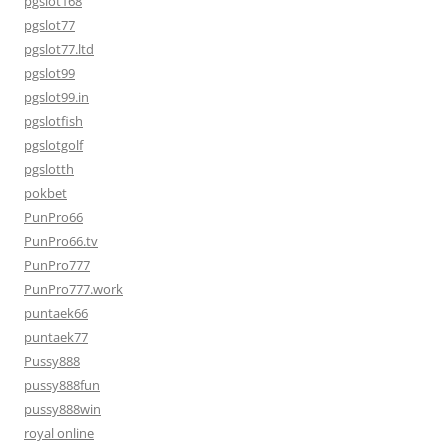
pgslot168
pgslot77
pgslot77.ltd
pgslot99
pgslot99.in
pgslotfish
pgslotgolf
pgslotth
pokbet
PunPro66
PunPro66.tv
PunPro777
PunPro777.work
puntaek66
puntaek77
Pussy888
pussy888fun
pussy888win
royal online