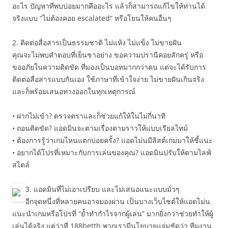
อะไร ปัญหาที่พบบ่อยมากคืออะไร แล้วก็สามารถแก้ไขให้ท่านได้
จริงแบบ “ไม่ต้องคอย escalated” หรือโยนให้คนอื่นๆ
2. ติดต่อสื่อสารเป็นธรรมชาติ ไม่แห้ง ไม่แข็ง ไม่ขายฝัน
คุณจะไม่พบคำตอบที่เย็นชาอย่าง ขอความปรานีคอยสักครู่ หรือ
ขออภัยในความติดขัด ที่มองเป็นบอทมากกว่าคน แต่จะได้รับการ
ติดต่อสื่อสารแบบกันเอง ใช้ภาษาที่เข้าใจง่าย ไม่ขายฝันเกินจริง
และก็พร้อมเสนอทางออกในทุกเหตุการณ์
• ฝากไม่เข้า? ตรวจตราและก็ช่วยแก้ให้ในไม่กี่นาที
• ถอนติดขัด? แอดมินจะตามเรื่องตามราวให้แบบเรียลไทม์
• ต้องการรู้ว่าเกมไหนแตกบ่อยครั้ง? แอดไม่นมีลิสต์เกมมาให้ชี้แนะ
• อยากได้โปรที่เหมาะกับการเล่นของคุณ? แอดมินปรับให้ตามไลฟ์
สไตล์
3. แอดมินที่ไม่เอาเปรียบ และไม่เสนอแนะแบบมั่วๆ
อีกจุดหนึ่งที่หลายคนอาจมองผ่าน เป็นบางเว็บไซต์ให้แอดไม่น
แนะนำเกมหรือโปรที่ “ย้ำทำกำไรจากผู้เล่น” มากยิ่งกว่าช่วยทำให้ผู้
เล่นได้จริง แต่ว่าที่ 188betth พวกเรามีนโยบายแจ่มชัดว่า ทีมงาน