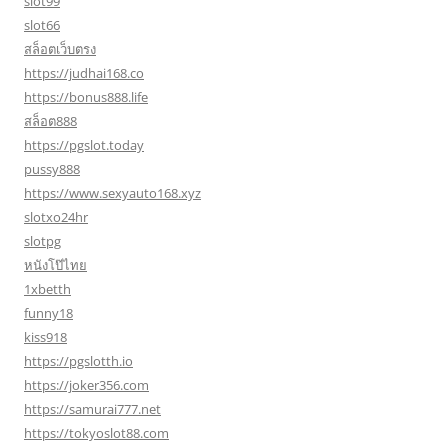
slot99
slot66
สล็อตเว็บตรง
https://judhai168.co
https://bonus888.life
สล็อต888
https://pgslot.today
pussy888
https://www.sexyauto168.xyz
slotxo24hr
slotpg
หนังโป๊ไทย
1xbetth
funny18
kiss918
https://pgslotth.io
https://joker356.com
https://samurai777.net
https://tokyoslot88.com