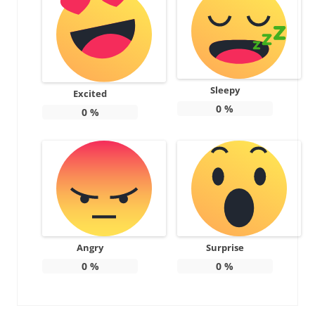
Sleepy
Excited
0
%
0
%
Angry
Surprise
0
%
0
%