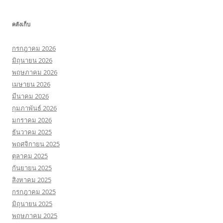
คลังเก็บ
กรกฎาคม 2026
มิถุนายน 2026
พฤษภาคม 2026
เมษายน 2026
มีนาคม 2026
กุมภาพันธ์ 2026
มกราคม 2026
ธันวาคม 2025
พฤศจิกายน 2025
ตุลาคม 2025
กันยายน 2025
สิงหาคม 2025
กรกฎาคม 2025
มิถุนายน 2025
พฤษภาคม 2025