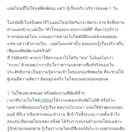
แอดไม่นที่ไม่ใช่แค่พิมพ์ตอบ แต่ว่ารู้เรื่องจริง บริการตลอด 1 วัน
ในสมัยที่เว็บสล็อตคาสิโนออนไลน์เปิดกันกระจัดกระจาย สิ่งที่หลาย
ท่านมองข้าม แต่เป็น “หัวใจของประสบการณ์ที่ดี” คือการบริการ
จากกลุ่มแอดไม่น แน่นอนว่าหลายเว็บไซต์มีทีมแอดมินคอยตอบ
แชท แต่ว่าคำถามเป็น… แอดไม่นเหล่านั้น ตอบแบบรู้เรื่องจริง หรือ
เพียงแค่พิมพ์ตามสคริปต์?
ที่ 188betth พวกเราให้ความเอาใจใส่กับ “คน” ไม่น้อยไปกว่า
“ระบบ” ด้วยเหตุว่าเรามั่นใจว่าความแตกต่างที่แท้จริงของเว็บ
ประสิทธิภาพ เป็นความรู้ความเข้าใจของกลุ่มซัพพอร์ต ที่จะช่วยให้
ผู้เล่นมีความคิดว่า มีคนดูแลจริง ไม่โดนปลดปล่อยลอยแพ
1. ไม่ใช่แค่แชทบอท หรือพนักงานตีพิมพ์ซ้ำๆ
เวลาที่บางเว็บไซต์
188bet
ใช้ระบบตอบกลับอัตโนมัติ หรือจ้าง
บุคลากรที่ตอบแบบไม่รู้เรื่อง ตอบวนไปวนมา แถมใช้คำพูดแบบหุ่น
ยนต์ ที่นี่เราเลือกสรรคณะทำงาน ที่เข้าใจทั้งระบบ รวมทั้งเข้าใจ
คนเล่น ทีมแอดไม่นของ สล็อต ได้รับการอบรมด้านเกมโดยเฉพาะ
รู้จักค่ายเกมทุกค่าย รู้เรื่องว่าเกมไหนมีฟีเจอร์ยังไง ระบบฝากถอนคือ