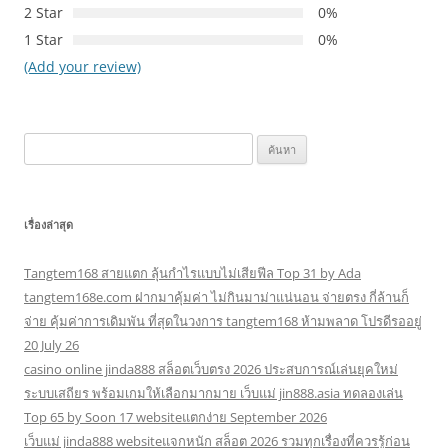
2 Star
0%
1 Star
0%
(Add your review)
ค้นหา
สำหรับ:
เรื่องล่าสุด
Tangtem168 สายแตก ลุ้นกำไรแบบไม่เสียฟีล Top 31 by Ada
tangtem168e.com ฝากมาคุ้มค่า ไม่กินมาม่าแน่นอน จ่ายตรง กี่ล้านก็
จ่าย คุ้มค่าการเดิมพัน ที่สุดในวงการ tangtem168 ห้ามพลาด โปรดีรออยู่
20 July 26
casino online jinda888 สล็อตเว็บตรง 2026 ประสบการณ์เล่นยุคใหม่
ระบบเสถียร พร้อมเกมให้เลือกมากมาย เว็บแม่ jin888.asia ทดลองเล่น
Top 65 by Soon 17 websiteแตกง่าย September 2026
เว็บแม่ jinda888 websiteแจกหนัก สล็อต 2026 รวมทุกเรื่องที่ควรรู้ก่อน