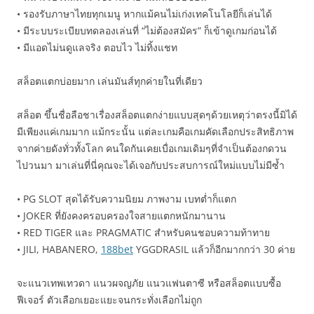
• รองรับภาษาไทยทุกเมนู หากแม้คนไม่เก่งเทคโนโลยีก็เล่นได้
• มีระบบระเบียบทดลองเล่นที่ “ไม่ต้องสมัคร” ก็เข้าดูเกมก่อนได้
• มีแอดไม่นดูแลจริง ตอบไว ไม่ทิ้งแชท
สล็อตแตกบ่อยมาก เล่นมันส์ทุกค่ายในที่เดียว
สล็อต ขึ้นชื่อลือชาเรื่องสล็อตแตกง่ายแบบสุดๆด้วยเหตุว่าตรงนี้มิได้
มีเพียงแค่เกมมาก แม้กระนั้น แต่ละเกมคือเกมคัดเลือกประสิทธิภาพ
จากค่ายดังทั่วทั้งโลก คนใดกันเคยเบื่อเกมเดิมๆที่จำเป็นต้องกดวน
ไปวนมา มาเล่นที่นี่คุณจะได้เจอกับประสบการณ์ใหม่แบบไม่มีซ้ำ
• PG SLOT สุดได้รับความนิยม ภาพงาม เบทต่ำก็แตก
• JOKER ที่ยังคงครอบครองใจสายแตกหนักมานาน
• RED TIGER และ PRAGMATIC สำหรับคนชอบความท้าทาย
• JILI, HABANERO,
188bet
YGGDRASIL แล้วก็อีกมากกว่า 30 ค่าย
จะแนวเทพเทวดา แนวผจญภัย แนวแฟนตาซี หรือสล็อตแบบซื้อ
ฟีเจอร์ ตัวเลือกเยอะแยะจนกระทั่งเลือกไม่ถูก