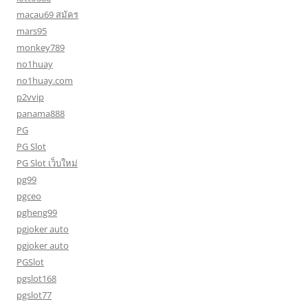
macau69 สมัคร
mars95
monkey789
no1huay
no1huay.com
p2vvip
panama888
PG
PG Slot
PG Slot เว็บใหม่
pg99
pgceo
pgheng99
pgjoker auto
pgjoker auto
PGSlot
pgslot168
pgslot77