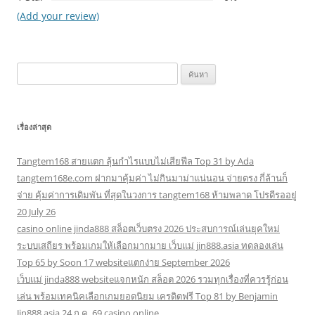
(Add your review)
ค้นหา
สำหรับ:
เรื่องล่าสุด
Tangtem168 สายแตก ลุ้นกำไรแบบไม่เสียฟีล Top 31 by Ada
tangtem168e.com ฝากมาคุ้มค่า ไม่กินมาม่าแน่นอน จ่ายตรง กี่ล้านก็
จ่าย คุ้มค่าการเดิมพัน ที่สุดในวงการ tangtem168 ห้ามพลาด โปรดีรออยู่
20 July 26
casino online jinda888 สล็อตเว็บตรง 2026 ประสบการณ์เล่นยุคใหม่
ระบบเสถียร พร้อมเกมให้เลือกมากมาย เว็บแม่ jin888.asia ทดลองเล่น
Top 65 by Soon 17 websiteแตกง่าย September 2026
เว็บแม่ jinda888 websiteแจกหนัก สล็อต 2026 รวมทุกเรื่องที่ควรรู้ก่อน
เล่น พร้อมเทคนิคเลือกเกมยอดนิยม เครดิตฟรี Top 81 by Benjamin
Jin888.asia 24 ก.ค. 69 casino online