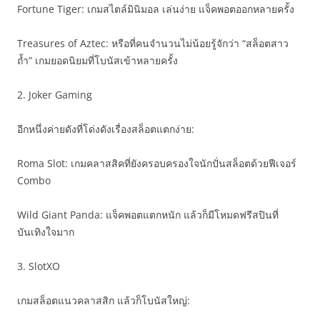
Fortune Tiger: เกมสไตล์มินิมอล เล่นง่าย แจ็คพอตออกหลายครั้ง
Treasures of Aztec: หรือที่คนจำนวนไม่น้อยรู้จักว่า “สล็อตสาว
ถ้ำ” เกมยอดนิยมที่โบนัสเข้าหลายครั้ง
2. Joker Gaming
อีกหนึ่งค่ายดังที่โด่งดังเรื่องสล็อตแตกง่าย:
Roma Slot: เกมคลาสสิคที่ยังครอบครองใจนักปั่นสล็อตด้วยฟีเจอร์
Combo
Wild Giant Panda: แจ็คพอตแตกหนัก แล้วก็มีโหมดฟรีสปินที่
บันเทิงใจมาก
3. SlotXO
เกมสล็อตแนวคลาสสิก แล้วก็โบนัสใหญ่: