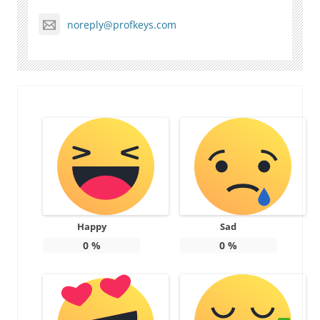
noreply@profkeys.com
Happy
Sad
0
%
0
%