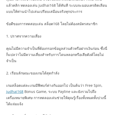
แล้วคลิก ทดลองเล่น judhai168 ได้ทันที ระบบจะมอบเครดิตเลียน
แบบให้ท่านนำไปเล่นเปรียบเสมือนจริงทุกประการ
ข้อดีของการทดสอบเล่น สล็อต168 โดยไม่ต้องสมัครสมาชิก
1. ปราศจากความเสี่ยง
คุณไม่มีความจำเป็นที่ต้องกรอกข้อมูลส่วนตัวหรือฝากเงินก่อน ซึ่งนี่
ก็แปลว่าไม่มีความเสี่ยงสำหรับการโดนหลอกหรือเสียตังค์โดยไม่
จำเป็น
2. เรียนลักษณะของเกมได้สุดกำลัง
เกมสล็อตแต่ละเกมมีฟีพบร์ต่างกันออกไป เป็นต้นว่า Free Spin,
judhai168
Bonus Game, ระบบ Payline และยังรวมไปถึง
เครื่องหมายพิเศษ การทดลองเล่นช่วยให้คุณรู้เรื่องทั้งหมดทั้งปวงนี้
ได้แจ่มแจ้ง