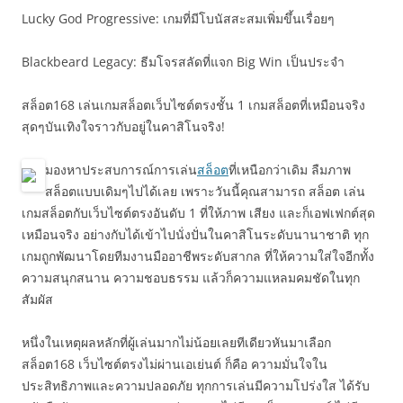
Lucky God Progressive: เกมที่มีโบนัสสะสมเพิ่มขึ้นเรื่อยๆ
Blackbeard Legacy: ธีมโจรสลัดที่แจก Big Win เป็นประจำ
สล็อต168 เล่นเกมสล็อตเว็บไซต์ตรงชั้น 1 เกมสล็อตที่เหมือนจริง
สุดๆบันเทิงใจราวกับอยู่ในคาสิโนจริง!
มองหาประสบการณ์การเล่น
สล็อต
ที่เหนือกว่าเดิม ลืมภาพ
สล็อตแบบเดิมๆไปได้เลย เพราะวันนี้คุณสามารถ สล็อต เล่น
เกมสล็อตกับเว็บไซต์ตรงอันดับ 1 ที่ให้ภาพ เสียง และก็เอฟเฟกต์สุด
เหมือนจริง อย่างกับได้เข้าไปนั่งปั่นในคาสิโนระดับนานาชาติ ทุก
เกมถูกพัฒนาโดยทีมงานมืออาชีพระดับสากล ที่ให้ความใส่ใจอีกทั้ง
ความสนุกสนาน ความชอบธรรม แล้วก็ความแหลมคมชัดในทุก
สัมผัส
หนึ่งในเหตุผลหลักที่ผู้เล่นมากไม่น้อยเลยทีเดียวหันมาเลือก
สล็อต168 เว็บไซต์ตรงไม่ผ่านเอเย่นต์ ก็คือ ความมั่นใจใน
ประสิทธิภาพและความปลอดภัย ทุกการเล่นมีความโปร่งใส ได้รับ