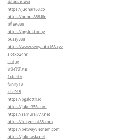
สล็อตเว็บตรง
https://judhai168.co
https://bonus888.life
สล็อต888
https://pgslot.today
pussy888
https://www.sexyauto168.xyz
slotxo24hr
slotpg
หนังโป๊ไทย
1xbetth
funny18
kiss918
https://pgslotth.io
https://joker356.com
https://samurai777.net
https://tokyoslot88.com
https://betwayvietnam.com
https://jokerasia.net