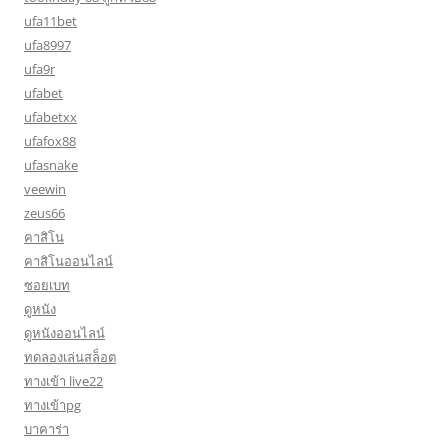
ufa11bet
ufa8997
ufa9r
ufabet
ufabetxx
ufafox88
ufasnake
veewin
zeus66
คาสิโน
คาสิโนออนไลน์
ซอยเบท
ดูหนัง
ดูหนังออนไลน์
ทดลองเล่นสล็อต
ทางเข้า live22
ทางเข้าpg
บาคาร่า