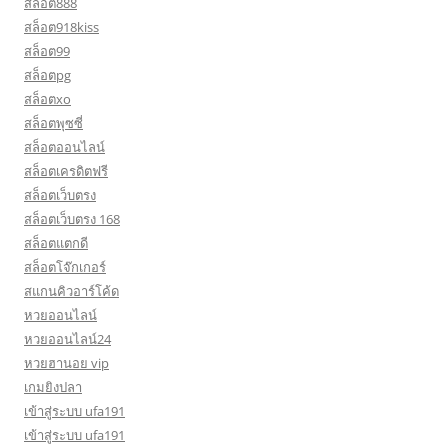
สล็อต888
สล็อต918kiss
สล็อต99
สล็อตpg
สล็อตxo
สล็อตพุซซี่
สล็อตออนไลน์
สล็อตเครดิตฟรี
สล็อตเว็บตรง
สล็อตเว็บตรง 168
สล็อตแตกดี
สล็อตโจ๊กเกอร์
สแกนคิวอาร์โค้ด
หวยออนไลน์
หวยออนไลน์24
หวยฮานอย vip
เกมยิงปลา
เข้าสู่ระบบ ufa191
เข้าสู่ระบบ ufa191