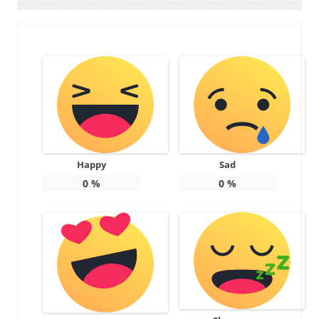
Happy
Sad
0
%
0
%