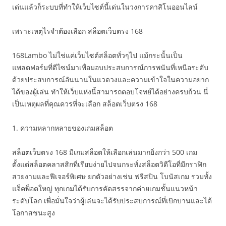
เด่นแล้วก็ระบบที่ทำให้เว็บไซต์นี้เด่นในวงการคาสิโนออนไลน์
เพราะเหตุไรจำต้องเลือก สล็อตเว็บตรง 168
168Lambo ไม่ใช่แค่เว็บไซต์สล็อตทั่วๆไป แม้กระนั้นเป็น
แพลตฟอร์มที่ดีไซน์มาเพื่อมอบประสบการณ์การพนันที่เหนือระดับ
ด้วยประสบการณ์อันนานในแวดวงและความเข้าใจในความอยาก
ได้ของผู้เล่น ทำให้เว็บแห่งนี้สามารถตอบโจทย์ได้อย่างครบถ้วน นี่
เป็นเหตุผลที่คุณควรที่จะเลือก สล็อตเว็บตรง 168
1. ความหลากหลายของเกมสล็อต
สล็อตเว็บตรง 168 มีเกมสล็อตให้เลือกเล่นมากยิ่งกว่า 500 เกม
ตั้งแต่สล็อตคลาสสิกที่เรียบง่ายไปจนกระทั่งสล็อตวิดีโอที่มีกราฟิก
สวยงามและฟีเจอร์พิเศษ ยกตัวอย่างเช่น ฟรีสปิน โบนัสเกม รวมทั้ง
แจ็คพ็อตใหญ่ ทุกเกมได้รับการคัดสรรจากค่ายเกมชั้นแนวหน้า
ระดับโลก เพื่อมั่นใจว่าผู้เล่นจะได้รับประสบการณ์ที่เบิกบานและได้
โอกาสชนะสูง