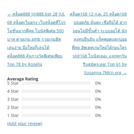
เมนู
←
สล็อต888 Jin888.bet 28 JUL
สล็อต168 12 ก.ค. 25 สล็อต168
นำทาง
68 สล็อตเว็บตรง เว็บสล็อตที่โปร
ปลอดภัย มั่นคง เชื่อถือได้ ฝาก
เรื่อง
โมชั่นมากที่สุด โบนัสพิเศษ 500
ถอนไม่มีขั้นต่ำ ระบบออโต้ นัก
บาท ค่ายเกม amb รวมเกมฮิต
ลงทุนยืนยัน แจ็คพอตแตกบ่อย
เล่นง่าย มือใหม่ก็เล่นได้
ที่สุด อัพเดทเกมใหม่ได้ก่อนใคร
สล็อต888 ลุ้นรางวัลพิเศษเพียบ
slot168 โบนัสเยอะ แจกทุกวัน
Top 78 by Rozella
รีบสมัครเลย! Top 61 by
Susanna 7Mcn.org
→
Average Rating
5 Star
0%
4 Star
0%
3 Star
0%
2 Star
0%
1 Star
0%
(Add your review)