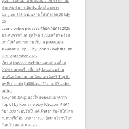
คุ้มค่า ไม่กินมาม่าแน่นอน จ่ายตรง กี่ล้านก็
จ่าย คุ้มค่าการเดิมพัน ที่สุดในวงการ
tangtem168 ห้ามพลาด โปรดีรออยู่ 20 July
26
casino online jinda888 สล็อตเว็บตรง 2026
ประสบการณ์เล่นยุคใหม่ ระบบเสถียร พร้อม
เกมให้เลือกมากมาย เว็บแม่ jin888.asia
ทดลองเล่น Top 65 by Soon 17 websiteแตก
ง่าย September 2026
เว็บแม่ jinda888 websiteแจกหนัก สล็อต
2026 รวมทุกเรื่องที่ควรรู้ก่อนเล่น พร้อม
เทคนิคเลือกเกมยอดนิยม เครดิตฟรี Top 81
by Benjamin Jin888.asia 24 ก.ค. 69 casino
online
Sexy168 เปิดมุมมองใหม่ของเกมบาคาร่า
Top 61 by Romaine sexy168c.com สมัคร
รับ 1,000 ระบบอัตโนมัติเจ้าแรก สัมผัสโต๊ะสด
ระดับพรีเมียม บาคาร่า168 เปิดเกมไว รับโปร
ใหญ่ไปเลย 20 ส.ค. 26