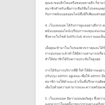
คุณจะชอบลีกไหนหรือชอบหลายลีก ก็สามาร
สมาชิกสำหรับเพื่อการเชียร์ทีมโปรดของคุ
กับการพนันบอลออนไลน์ซึ่งมีก็เพียงแต่รอยย
4. เว็บแทงบอล ได้รับการดูแลอย่างดีจาก 
พนันบอลออนไลน์เปรียบการลงทุนเล่นเกมอย่า
ซึ่งทางเว็บไซต์ ballfcclub พวกเรามองเห็
เมื่อคุณเข้ามาในเว็บของพวกเราคุณจะได้ร
การอบรมมาแล้วทำให้มีความสามารถเกี่ยว
ทำให้สมาชิกได้รับความประทับใจสูงสุด
การได้รับการบริการที่ดี ก็ทำให้มีสากลอย
ปรับปรุง admin อยู่เสมอ เพื่อให้ admin มี
สมาชิก รอให้คำแนะนำเป็นที่ปรึกษารอติด
เต็มไปด้วยความสามารถและความพร้อมเพรี
5. เว็บแทงบอล มีความปลอดภัยสูง ซึ่งความ
นอกจากว่าในยุคนี้อาชญากรรมทางเครือข่าย