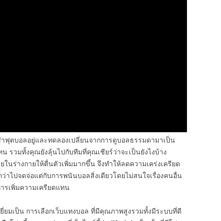
ฬาฟุตบอลอยู่และทดลองเปลี่ยนจากการดูบอลธรรมดามาเป็น
รวมทั้งคุณยังลุ้นไปกับทีมที่คุณเชียร์ว่าจะเป็นยังไงบ้าง
ในร่างกายให้ตื่นตัวเพิ่มมากขึ้น จึงทำให้ลดความเคร่งเครียด
ว่าไปจดจ่อแต่กับการพนันบอลสิ่งเดียวโดยไม่สนใจเรื่องคนอื่น
ารเพิ่มความเครียดแทน
เยี่ยมเป็น การเลือกเว็บแทงบอล ที่มีคุณภาพสูงรวมทั้งมีระบบที่ดี