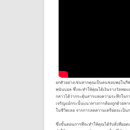
ยกตัวอย่างเช่นหากคุณเป็นคนชอบพอในกี
พนันบอล ซึ่งจะทำให้คุณได้เงินรางวัลทดแทน 
กล่าวได้ว่ากระตุ้นสารแห่งความระทึกใจภาย
เจริญแม้กระนั้นแนวทางการต้องถูกด้วยหาก
ในชีวิตเลย จากการลดความเครียดจะเป็นก
ซึ่งขั้นตอนการที่จะทำให้คุณได้รับสิ่งที่ยอด