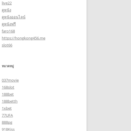
live22
ดูหนัง
ดูหนังออนไลน์
ดูหนังฟรี
faro168
https://hongkong456.me
slot66
หมวดหมู่
037movie
168slot
188bet
188betth
1xbet
77UFA
888pg
918Kiss