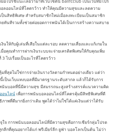
ปรชี้แนะเลยว่ามาที่เว็บไซต์นี้ ballfcclub เป็นเว็บที่มีโปร
ันบอลออนไลน์ที่โคตรว้าว ทำให้คุณมีความสุขและลดความ
ับเป็นสิทธิพิเศษ สำหรับสมาชิกใหม่เมื่อลงทะเบียนเป็นสมาชิก
มโดยทันทีรวมทั้งช่วยต่อยอดการพนันได้เป็นการสร้างความสบาย
เงินให้กับผู้เล่นที่เสียในแต่ละรอบ ลดความเสี่ยงและแก้เกมใน
งิน เมื่อคุณทำการฝากเงินระบบจะจ่ายเครดิตพิเศษให้กับคุณเพิ่ม
ี่ 3 ไปเรื่อยเป็นอะไรที่โคตรว้าว
ุ้มที่สุดไม่ใช่การจ่ายเงินรางวัลตามกำหนดอย่างเดียว แต่ว่า
งนี้เป็นเว็บแทงบอลที่มีมาตรฐานระดับสากล แล้วก็ได้รับการ
ันบอลที่นี่มีความสุข มีสมรรถนะสูงสร้างสรรค์แนวความคิด
ออนไลน์
เพื่อการพนันบอลออนไลน์ที่โคตรคุ้มมีสิทธิพิเศษที่ดี
พที่ดีมากยิ่งกว่าเดิม พูดได้ว่าไม่ใช่ได้แค่เงินแต่ว่าได้รับ
จุใจ การพนันบอลออนไลน์ที่มีความสุขคือการเชียร์กลุ่มโปรด
ุกลีกที่คุณอยากได้แก่ พรีเมียร์ลีก ยูฟ่า บอลโลกเป็นต้น ไม่ว่า