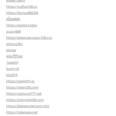
สล็อตเว็บตรง
https://judhai168.co
https://bonus888.life
สล็อต888
https://pgslot.today
pussy888
https://www.sexyauto168.xyz
slotxo24hr
slotpg
หนังโป๊ไทย
1xbetth
funny18
kiss918
https://pgslotth.io
https://joker356.com
https://samurai777.net
https://tokyoslot88.com
https://betwayvietnam.com
https://jokerasia.net