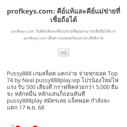
profkeys.com: คีย์แท้และคีย์แม่ข่ายที่
เชื่อถือได้
profkeys.com: รับคีย์แท้และคีย์แม่ข่ายที่คุณสามารถเชื่อถือได้จาก
profkeys.com เพื่อความปลอดภัยและประสิทธิภาพ
ข้าม
เมนู
ไป
ยัง
เนื้อหา
Pussy888 เกมสล็อต แตกง่าย จ่ายทุกยอด Top
74 by Neal pussy888play.vip โปรน้องใหม่ไฟ
แรง รับ 500 เสียงดี กราฟฟิคสวยกว่า 5,000 ธีม
จะ หลักหมื่น หลักแสนก็ถอนทันที
pussy888play สมัครเลย แจ็คพอต กำลังจะ
แตก 17 พ.ย. 68