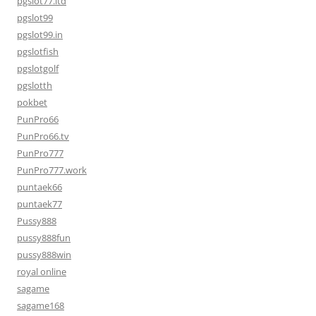
pgslot77.ltd
pgslot99
pgslot99.in
pgslotfish
pgslotgolf
pgslotth
pokbet
PunPro66
PunPro66.tv
PunPro777
PunPro777.work
puntaek66
puntaek77
Pussy888
pussy888fun
pussy888win
royal online
sagame
sagame168