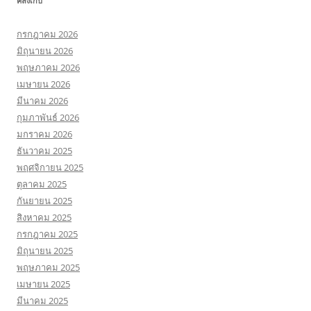
คลังเก็บ
กรกฎาคม 2026
มิถุนายน 2026
พฤษภาคม 2026
เมษายน 2026
มีนาคม 2026
กุมภาพันธ์ 2026
มกราคม 2026
ธันวาคม 2025
พฤศจิกายน 2025
ตุลาคม 2025
กันยายน 2025
สิงหาคม 2025
กรกฎาคม 2025
มิถุนายน 2025
พฤษภาคม 2025
เมษายน 2025
มีนาคม 2025