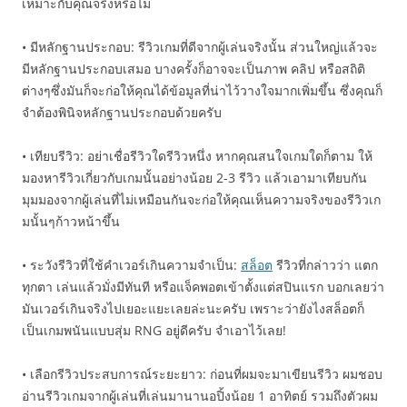
เหมาะกับคุณจริงหรือไม่
• มีหลักฐานประกอบ: รีวิวเกมที่ดีจากผู้เล่นจริงนั้น ส่วนใหญ่แล้วจะ
มีหลักฐานประกอบเสมอ บางครั้งก็อาจจะเป็นภาพ คลิป หรือสถิติ
ต่างๆซึ่งมันก็จะก่อให้คุณได้ข้อมูลที่น่าไว้วางใจมากเพิ่มขึ้น ซึ่งคุณก็
จำต้องพินิจหลักฐานประกอบด้วยครับ
• เทียบรีวิว: อย่าเชื่อรีวิวใดรีวิวหนึ่ง หากคุณสนใจเกมใดก็ตาม ให้
มองหารีวิวเกี่ยวกับเกมนั้นอย่างน้อย 2-3 รีวิว แล้วเอามาเทียบกัน
มุมมองจากผู้เล่นที่ไม่เหมือนกันจะก่อให้คุณเห็นความจริงของรีวิวเก
มนั้นๆก้าวหน้าขึ้น
• ระวังรีวิวที่ใช้คำเวอร์เกินความจำเป็น:
สล็อต
รีวิวที่กล่าวว่า แตก
ทุกตา เล่นแล้วมั่งมีทันที หรือแจ็คพอตเข้าตั้งแต่สปินแรก บอกเลยว่า
มันเวอร์เกินจริงไปเยอะแยะเลยล่ะนะครับ เพราะว่ายังไงสล็อตก็
เป็นเกมพนันแบบสุ่ม RNG อยู่ดีครับ จำเอาไว้เลย!
• เลือกรีวิวประสบการณ์ระยะยาว: ก่อนที่ผมจะมาเขียนรีวิว ผมชอบ
อ่านรีวิวเกมจากผู้เล่นที่เล่นมานานอปิ้งน้อย 1 อาทิตย์ รวมถึงตัวผม