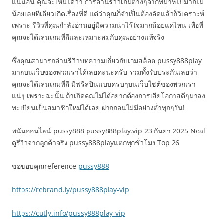
แน่นอน คุณจะเห็นได้ว่า การอ่านรีวิวเกมต่างๆจากที่มาที่ไปมากไม่
น้อยเลยทีเดียวเกิดเรื่องที่ดี แต่ว่าคุณก็จำเป็นต้องคัดแล้วก็วิเคราะห์
เพราะ รีวิวที่คุณกำลังอ่านอยู่มีความน่าไว้ใจมากน้อยแค่ไหน เพื่อที่
คุณจะได้เล่นเกมที่ดีและเหมาะสมกับคุณอย่างแท้จริง
ซึ่งคุณสามารถอ่านรีวิวบทความเกี่ยวกับเกมสล็อต pussy888play
มากบนเว็บของพวกเราได้เลยคะนะครับ รวมทั้งรับประกันเลยว่า
คุณจะได้เล่นเกมที่ดี มีฟรีสปินแบบครบๆบนเว็บไซต์ของพวกเรา
แน่ๆ เพราะฉะนั้น ถ้าเกิดคุณไม่ได้อยากต้องการเสียโอกาสดีๆมาลง
ทะเบียนเป็นสมาชิกใหม่ได้เลย ฝากถอนไม่มีอย่างต่ำทุกๆวัน!
พนันออนไลน์ pussy888 pussy888play.vip 23 กันยา 2025 Neal
ดูรีวิวจากลูกค้าจริง pussy888playแตกทุกชั่วโมง Top 26
ขอขอบคุณreference
pussy888
https://rebrand.ly/pussy888play-vip
https://cutly.info/pussy888play-vip