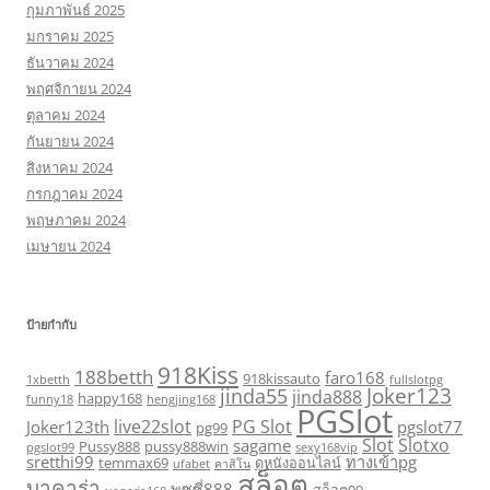
กุมภาพันธ์ 2025
มกราคม 2025
ธันวาคม 2024
พฤศจิกายน 2024
ตุลาคม 2024
กันยายน 2024
สิงหาคม 2024
กรกฎาคม 2024
พฤษภาคม 2024
เมษายน 2024
ป้ายกำกับ
918Kiss
188betth
faro168
918kissauto
1xbetth
fullslotpg
Joker123
jinda55
jinda888
happy168
funny18
hengjing168
PGSlot
live22slot
PG Slot
Joker123th
pgslot77
pg99
Slot
Slotxo
sagame
Pussy888
pussy888win
pgslot99
sexy168vip
sretthi99
ทางเข้าpg
temmax69
ดูหนังออนไลน์
ufabet
คาสิโน
สล็อต
บาคาร่า
พุซซี่888