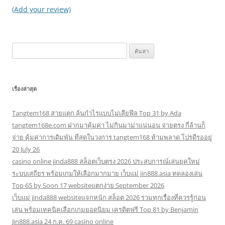
(Add your review)
ค้นหา
สำหรับ:
เรื่องล่าสุด
Tangtem168 สายแตก ลุ้นกำไรแบบไม่เสียฟีล Top 31 by Ada
tangtem168e.com ฝากมาคุ้มค่า ไม่กินมาม่าแน่นอน จ่ายตรง กี่ล้านก็
จ่าย คุ้มค่าการเดิมพัน ที่สุดในวงการ tangtem168 ห้ามพลาด โปรดีรออยู่
20 July 26
casino online jinda888 สล็อตเว็บตรง 2026 ประสบการณ์เล่นยุคใหม่
ระบบเสถียร พร้อมเกมให้เลือกมากมาย เว็บแม่ jin888.asia ทดลองเล่น
Top 65 by Soon 17 websiteแตกง่าย September 2026
เว็บแม่ jinda888 websiteแจกหนัก สล็อต 2026 รวมทุกเรื่องที่ควรรู้ก่อน
เล่น พร้อมเทคนิคเลือกเกมยอดนิยม เครดิตฟรี Top 81 by Benjamin
Jin888.asia 24 ก.ค. 69 casino online