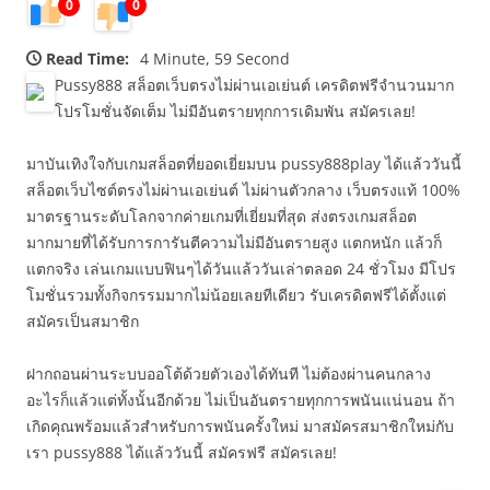
0
0
Read Time:
4 Minute, 59 Second
Pussy888 สล็อตเว็บตรงไม่ผ่านเอเย่นต์ เครดิตฟรีจำนวนมาก
โปรโมชั่นจัดเต็ม ไม่มีอันตรายทุกการเดิมพัน สมัครเลย!
มาบันเทิงใจกับเกมสล็อตที่ยอดเยี่ยมบน pussy888play ได้แล้ววันนี้
สล็อตเว็บไซต์ตรงไม่ผ่านเอเย่นต์ ไม่ผ่านตัวกลาง เว็บตรงแท้ 100%
มาตรฐานระดับโลกจากค่ายเกมที่เยี่ยมที่สุด ส่งตรงเกมสล็อต
มากมายที่ได้รับการการันตีความไม่มีอันตรายสูง แตกหนัก แล้วก็
แตกจริง เล่นเกมแบบฟินๆได้วันแล้ววันเล่าตลอด 24 ชั่วโมง มีโปร
โมชั่นรวมทั้งกิจกรรมมากไม่น้อยเลยทีเดียว รับเครดิตฟรีได้ตั้งแต่
สมัครเป็นสมาชิก
ฝากถอนผ่านระบบออโต้ด้วยตัวเองได้ทันที ไม่ต้องผ่านคนกลาง
อะไรก็แล้วแต่ทั้งนั้นอีกด้วย ไม่เป็นอันตรายทุกการพนันแน่นอน ถ้า
เกิดคุณพร้อมแล้วสำหรับการพนันครั้งใหม่ มาสมัครสมาชิกใหม่กับ
เรา pussy888 ได้แล้ววันนี้ สมัครฟรี สมัครเลย!