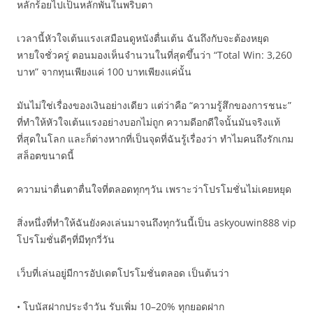
หลักร้อยไปเป็นหลักพันในพริบตา
เวลานี้หัวใจเต้นแรงเสมือนดูหนังตื่นเต้น ฉันถึงกับจะต้องหยุด
หายใจชั่วครู่ ตอนมองเห็นจำนวนในที่สุดขึ้นว่า “Total Win: 3,260
บาท” จากทุนเพียงแค่ 100 บาทเพียงแค่นั้น
มันไม่ใช่เรื่องของเงินอย่างเดียว แต่ว่าคือ “ความรู้สึกของการชนะ”
ที่ทำให้หัวใจเต้นแรงอย่างบอกไม่ถูก ความดีอกดีใจนั้นมันจริงแท้
ที่สุดในโลก และก็ต่างหากที่เป็นจุดที่ฉันรู้เรื่องว่า ทำไมคนถึงรักเกม
สล็อตขนาดนี้
ความน่าตื่นตาตื่นใจที่ตลอดทุกๆวัน เพราะว่าโปรโมชั่นไม่เคยหยุด
สิ่งหนึ่งที่ทำให้ฉันยังคงเล่นมาจนถึงทุกวันนี้เป็น askyouwin888 vip
โปรโมชั่นดีๆที่มีทุกวี่วัน
เว็บที่เล่นอยู่มีการอัปเดตโปรโมชั่นตลอด เป็นต้นว่า
• โบนัสฝากประจำวัน รับเพิ่ม 10–20% ทุกยอดฝาก