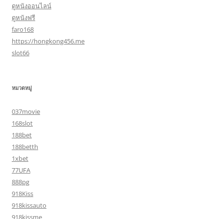
ดูหนังออนไลน์
ดูหนังฟรี
faro168
https://hongkong456.me
slot66
หมวดหมู่
037movie
168slot
188bet
188betth
1xbet
77UFA
888pg
918Kiss
918kissauto
918kissme