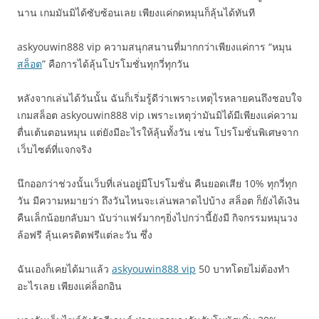
นาน เกมมันมิได้ซับซ้อนเลย เพียงแค่กดหมุนก็ลุ้นได้ทันที
askyouwin888 vip ความสนุกสนานที่มากกว่าเพียงแค่การ “หมุน
สล็อต
” คือการได้ลุ้นโปรโมชั่นทุกวี่ทุกวัน
หลังจากเล่นได้วันนั้น ฉันก็เริ่มรู้ดีว่าเพราะเหตุไรหลายคนถึงชอบใจ
เกมสล็อต askyouwin888 vip เพราะเหตุว่ามันมิได้มีเพียงแค่ความ
ตื่นเต้นตอนหมุน แต่ยังมีอะไรให้ลุ้นทั้งวัน เช่น โปรโมชั่นพิเศษจาก
เว็บไซต์ที่แจกจริง
นึกออกว่าช่วงนั้นเว็บที่เล่นอยู่มีโปรโมชั่น คืนยอดเสีย 10% ทุกวี่ทุก
วัน มีความหมายว่า ถึงวันไหนจะเล่นพลาดไปบ้าง สล็อต ก็ยังได้เงิน
คืนเล็กน้อยกลับมา นับว่าแฟร์มากๆยิ่งไปกว่านี้ยังมี กิจกรรมหมุนวง
ล้อฟรี ลุ้นเครดิตฟรีแต่ละวัน ซึ่ง
ฉันเองก็เคยได้มาแล้ว
askyouwin888 vip
50 บาทโดยไม่ต้องทำ
อะไรเลย เพียงแค่ล็อกอิน