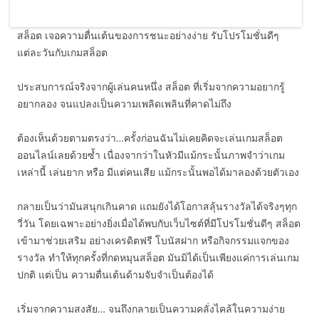
สล็อต เจอความตื่นเต้นของการชนะอย่างง่าย รับโปรโมชั่นดีๆ
แต่ละวันกับเกมสล็อต
ประสบการณ์จริงจากผู้เล่นคนหนึ่ง สล็อต ที่เริ่มจากความอยากรู้
อยากลอง จนแปลงเป็นความเพลิดเพลินที่คาดไม่ถึง
ต้องเห็นด้วยตามตรงว่า…ครั้งก่อนฉันไม่เคยคิดจะเล่นเกมสล็อต
ออนไลน์เลยด้วยซ้ำ เนื่องจากว่าในหัวมีแม้กระนั้นภาพจำว่าเกม
เหล่านี้ เล่นยาก หรือ มีแต่คนเสีย แม้กระนั้นพอได้มาลองด้วยตัวเอง
กลายเป็นว่ามันสนุกเกินคาด แถมยังได้โอกาสลุ้นรางวัลได้จริงๆทุก
วี่วัน โดยเฉพาะอย่างยิ่งเมื่อได้พบกับเว็บไซต์ที่มีโปรโมชั่นดีๆ สล็อต
เข้ามาช่วยเสริม อย่างเครดิตฟรี โบนัสฝาก หรือกิจกรรมแจกของ
รางวัล ทำให้ทุกครั้งที่กดหมุนสล็อต มันมิได้เป็นเพียงแค่การเล่นเกม
ปกติ แต่เป็น ความตื่นเต้นด้ามจับจำเป็นต้องได้
เริ่มจากความสงสัย… จนถึงกลายเป็นความคลั่งไคล้ในความง่าย