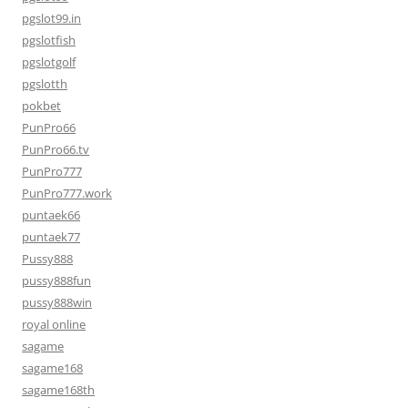
pgslot99.in
pgslotfish
pgslotgolf
pgslotth
pokbet
PunPro66
PunPro66.tv
PunPro777
PunPro777.work
puntaek66
puntaek77
Pussy888
pussy888fun
pussy888win
royal online
sagame
sagame168
sagame168th