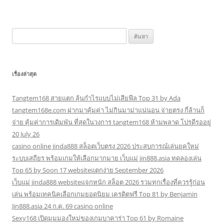
ค้นหา
สำหรับ:
เรื่องล่าสุด
Tangtem168 สายแตก ลุ้นกำไรแบบไม่เสียฟีล Top 31 by Ada
tangtem168e.com ฝากมาคุ้มค่า ไม่กินมาม่าแน่นอน จ่ายตรง กี่ล้านก็
จ่าย คุ้มค่าการเดิมพัน ที่สุดในวงการ tangtem168 ห้ามพลาด โปรดีรออยู่
20 July 26
casino online jinda888 สล็อตเว็บตรง 2026 ประสบการณ์เล่นยุคใหม่
ระบบเสถียร พร้อมเกมให้เลือกมากมาย เว็บแม่ jin888.asia ทดลองเล่น
Top 65 by Soon 17 websiteแตกง่าย September 2026
เว็บแม่ jinda888 websiteแจกหนัก สล็อต 2026 รวมทุกเรื่องที่ควรรู้ก่อน
เล่น พร้อมเทคนิคเลือกเกมยอดนิยม เครดิตฟรี Top 81 by Benjamin
Jin888.asia 24 ก.ค. 69 casino online
Sexy168 เปิดมุมมองใหม่ของเกมบาคาร่า Top 61 by Romaine