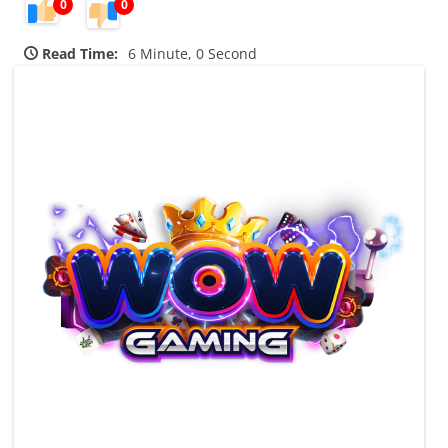
0
0
Read Time:
6 Minute, 0 Second