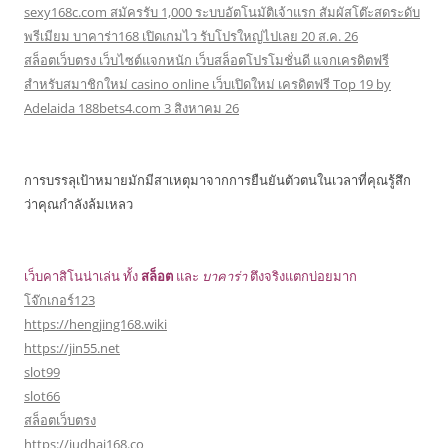
sexy168c.com สมัครรับ 1,000 ระบบอัตโนมัติเจ้าแรก สัมผัสโต๊ะสดระดับ
พรีเมียม บาคาร่า168 เปิดเกมไว รับโปรใหญ่ไปเลย 20 ส.ค. 26
สล็อตเว็บตรง เว็บไซต์แจกหนัก เว็บสล็อตโปรโมชั่นดี แจกเครดิตฟรี
สำหรับสมาชิกใหม่ casino online เว็บเปิดใหม่ เครดิตฟรี Top 19 by
Adelaida 188bets4.com 3 สิงหาคม 26
การบรรลุเป้าหมายมักมีสาเหตุมาจากการยืนยันตัวตนในเวลาที่คุณรู้สึก
ว่าคุณกำลังล้มเหลว
เว็บคาสิโนน่าเล่น ทั้ง
สล็อต
และ
บาคาร่า
ตึงจริงแตกบ่อยมาก
โจ๊กเกอร์123
https://hengjing168.wiki
https://jin55.net
slot99
slot66
สล็อตเว็บตรง
https://judhai168.co