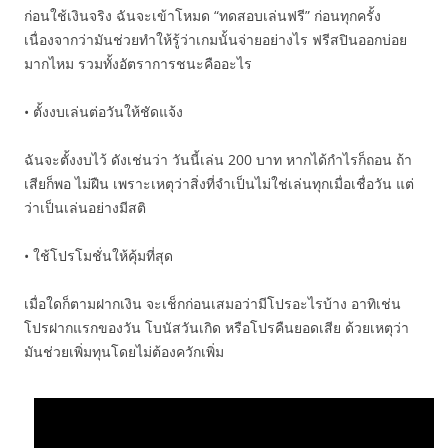
ก่อนใช้เงินจริง ฉันจะเข้าโหมด “ทดสอบเล่นฟรี” ก่อนทุกครั้ง
เนื่องจากว่ามันช่วยทำให้รู้ว่าเกมนั้นจ่ายอย่างไร ฟรีสปินออกบ่อย
มากไหม รวมทั้งอัตราการชนะคืออะไร
• ตั้งงบเล่นต่อวันให้ชัดแจ้ง
ฉันจะตั้งงบไว้ ดังเช่นว่า วันนี้เล่น 200 บาท หากได้กำไรก็ถอน ถ้า
เสียก็พอ ไม่ฝืน เพราะเหตุว่าสิ่งที่จำเป็นไม่ใช่เล่นทุกเมื่อเชื่อวัน แต่
ว่าเป็นเล่นอย่างมีสติ
• ใช้โปรโมชั่นให้คุ้มที่สุด
เมื่อใดก็ตามฝากเงิน จะเช็กก่อนเสมอว่ามีโปรอะไรบ้าง อาทิเช่น
โปรฝากแรกของวัน โบนัสวันเกิด หรือโปรคืนยอดเสีย ด้วยเหตุว่า
มันช่วยเพิ่มทุนโดยไม่ต้องควักเพิ่ม