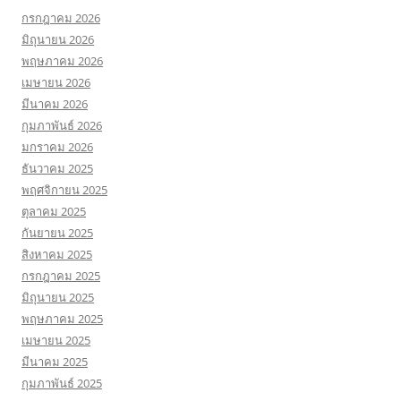
กรกฎาคม 2026
มิถุนายน 2026
พฤษภาคม 2026
เมษายน 2026
มีนาคม 2026
กุมภาพันธ์ 2026
มกราคม 2026
ธันวาคม 2025
พฤศจิกายน 2025
ตุลาคม 2025
กันยายน 2025
สิงหาคม 2025
กรกฎาคม 2025
มิถุนายน 2025
พฤษภาคม 2025
เมษายน 2025
มีนาคม 2025
กุมภาพันธ์ 2025