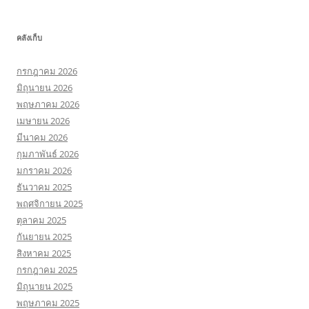
คลังเก็บ
กรกฎาคม 2026
มิถุนายน 2026
พฤษภาคม 2026
เมษายน 2026
มีนาคม 2026
กุมภาพันธ์ 2026
มกราคม 2026
ธันวาคม 2025
พฤศจิกายน 2025
ตุลาคม 2025
กันยายน 2025
สิงหาคม 2025
กรกฎาคม 2025
มิถุนายน 2025
พฤษภาคม 2025