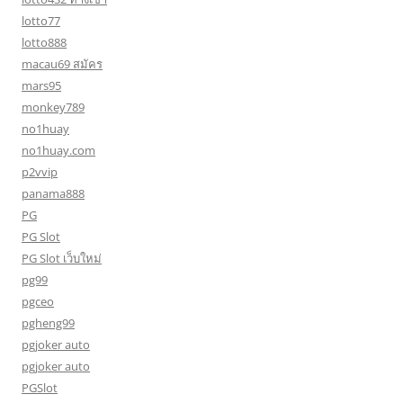
lotto77
lotto888
macau69 สมัคร
mars95
monkey789
no1huay
no1huay.com
p2vvip
panama888
PG
PG Slot
PG Slot เว็บใหม่
pg99
pgceo
pgheng99
pgjoker auto
pgjoker auto
PGSlot