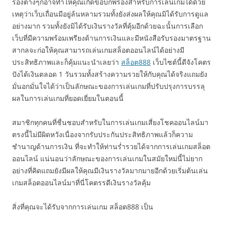
รองต่างๆก็อาจทำให้คุณเกิดข้อบกพร่องสำหรับการเล่นเกมได้ด้วย
เหตุว่าเว็บเถื่อนมีอยู่ล้นหลามรวมทั้งยังส่งผลให้คุณมิได้รับการดูแล
อย่างมาก รวมทั้งยังมิได้รับเงินรางวัลที่คุ้มอีกด้วยฉะนั้นการเลือก
เว็บที่มีความพร้อมเพรียงด้านการเงินและมีหนังสือรับรองมาตรฐาน
สากลจะก่อให้คุณสามารถเล่นเกมสล็อตออนไลน์ได้อย่างมี
ประสิทธิภาพและก็คุ้มแนะนำเลยว่า
สล็อต888
เว็บไซต์นี้ดีจังโคตร
ปังได้เงินตลอด 1 วันรวมทั้งสร้างความรวยให้กับคุณได้จริงแถมยัง
มั่นอกมั่นใจได้ว่าเป็นลักษณะของการเล่นเกมที่ปรับปรุงการบรรลุ
ผลในการเล่นเกมที่ยอดเยี่ยมในตอนนี้
สมาชิกทุกคนที่ชื่นชอบสำหรับในการเล่นเกมเสี่ยงโชคออนไลน์มา
ตรงนี้ไม่มีผิดหวังเนื่องจากรับประกันประสิทธิภาพแล้วก็ความ
ชำนาญด้านการเงิน ที่จะทำให้ท่านร่ำรวยได้จากการเล่นเกมสล็อต
ออนไลน์ แน่นอนว่าลักษณะของการเล่นเกมในสมัยใหม่นี้ไม่ยาก
อย่างที่คิดแถมยังมีผลให้คุณมีเงินรางวัลมากมายอีกด้วยเริ่มต้นเล่น
เกมสล็อตออนไลน์มาที่นี่โคตรรดีเงินรางวัลคุ้ม
สิ่งที่คุณจะได้รับจากการเล่นเกม สล็อต888 เป็น