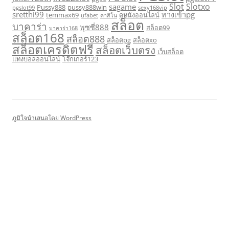
Slot
Slotxo
sagame
Pussy888
pussy888win
pgslot99
sexy168vip
sretthi99
ทางเข้าpg
temmax69
ดูหนังออนไลน์
ufabet
คาสิโน
สล็อต
บาคาร่า
พุซซี่888
สล็อต99
บาคาร่า168
สล็อต168
สล็อต888
สล็อตpg
สล็อตxo
สล็อตเครดิตฟรี
สล็อตเว็บตรง
เว็บสล็อต
แทงบอลออนไลน์
โจ๊กเกอร์123
ภูมิใจนำเสนอโดย WordPress