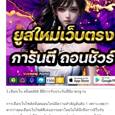
3.เลือกเว็บ สล็อต888 ที่มีการรับประกันที่มีมาตรฐาน
การเลือกเว็บไซต์สล็อตออนไลน์มีความสำคัญอันดับ 1 เพราะเหตุว่า
หากว่าคุณเลือกเว็บไซต์ที่เล่นธรรมดาโดยไม่ได้นึกถึงการมีใบรับ