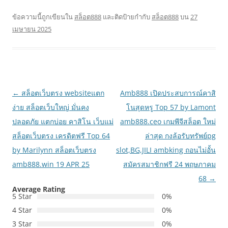
ข้อความนี้ถูกเขียนใน
สล็อต888
และติดป้ายกำกับ
สล็อต888
บน
27
เมษายน 2025
เมนู
←
สล็อตเว็บตรง websiteแตก
Amb888 เปิดประสบการณ์คาสิ
นำทาง
ง่าย สล็อตเว็บใหญ่ มั่นคง
โนสุดหรู Top 57 by Lamont
เรื่อง
ปลอดภัย แตกบ่อย คาสิโน เว็บแม่
amb888.ceo เกมพีจีสล็อต ใหม่
สล็อตเว็บตรง เครดิตฟรี Top 64
ล่าสุด กงล้อรับทรัพย์pg
by Marilynn สล็อตเว็บตรง
slot,BG,JILI ambking ถอนไม่อั้น
amb888.win 19 APR 25
สมัครสมาชิกฟรี 24 พฤษภาคม
68
→
Average Rating
5 Star
0%
4 Star
0%
3 Star
0%