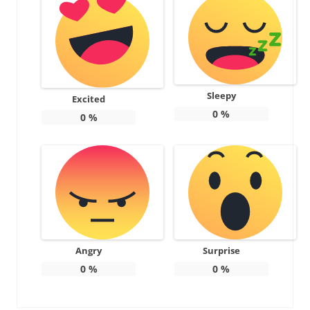
Sleepy
Excited
0
%
0
%
Angry
Surprise
0
%
0
%