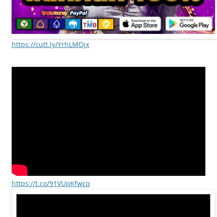
https://cutt.ly/YrhLMOjx
https://t.co/91VUpKfwcq