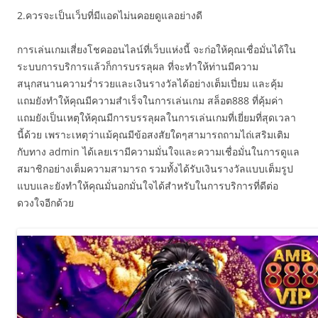
2.ควรจะเป็นเว็บที่มีแอดไม่นคอยดูแลอย่างดี
การเล่นเกมเสี่ยงโชคออนไลน์ที่เว็บแห่งนี้ จะก่อให้คุณเชื่อมั่นได้ใน
ระบบการบริการแล้วก็การบรรลุผล ที่จะทำให้ท่านมีความ
สนุกสนานความร่ำรวยและเงินรางวัลได้อย่างเต็มเปี่ยม และคุ้ม
แถมยังทำให้คุณมีความสำเร็จในการเล่นเกม สล็อต888 ที่คุ้มค่า
แถมยังเป็นเหตุให้คุณมีการบรรลุผลในการเล่นเกมที่เยี่ยมที่สุดเวลา
นี้ด้วย เพราะเหตุว่าแม้คุณมีข้อสงสัยใดๆสามารถถามไถ่เสริมเติม
กับทาง admin ได้เลยเรามีความมั่นใจและความเชื่อมั่นในการดูแล
สมาชิกอย่างเต็มความสามารถ รวมทั้งได้รับเงินรางวัลแบบเต็มรูป
แบบและยังทำให้คุณมั่นอกมั่นใจได้สำหรับในการบริการที่ดีต่อ
ดวงใจอีกด้วย