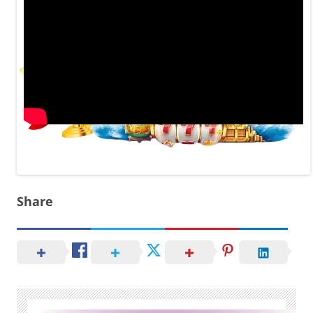
Share