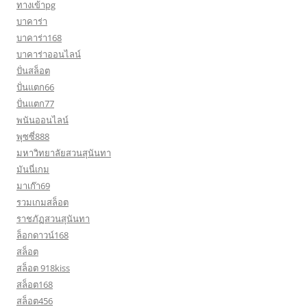
ทางเข้าpg
บาคาร่า
บาคาร่า168
บาคาร่าออนไลน์
ปั่นสล็อต
ปั่นแตก66
ปั่นแตก77
พนันออนไลน์
พุซซี่888
มหาวิทยาลัยสวนสุนันทา
มันนี่เกม
มาเก๊า69
รวมเกมสล็อต
ราชภัฏสวนสุนันทา
ล็อกดาวน์168
สล็อต
สล็อต 918kiss
สล็อต168
สล็อต456