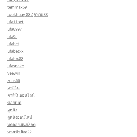
temmax69
tookhuay 88 ถูกหวย88
ufa11bet
ufa8997
ufa9r
ufabet
ufabetxx
ufafox88
ufasnake
veewin
zeus66
คาสิโน
คาสิโนออนไลน์
ซอยเบท
ดูหนัง
ดูหนังออนไลน์
ทดลองเล่นสล็อต
ทางเข้า live22