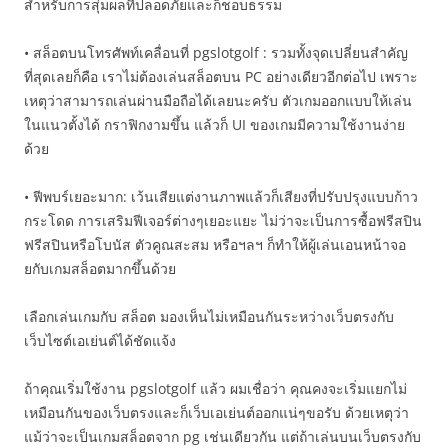
สำหรับการสุ่มผลที่ปลอดภัยและก็ชอบธรรม
• สล็อตบนโทรศัพท์เคลื่อนที่ pgslotgolf : รวมทั้งจุดเปลี่ยนสำคัญ
ที่สุดเลยก็คือ เราไม่ต้องเล่นสล็อตบน PC อย่างเดียวอีกต่อไป เพราะ
เหตุว่าสามารถเล่นผ่านมือถือได้เลยนะครับ ตัวเกมออกแบบให้เล่น
ในแนวตั้งได้ กราฟิกงามขึ้น แล้วก็ UI ของเกมมีความใช้งานง่าย
ด้วย
• ฟีพบร์เยอะมาก: เว้นเสียแต่งานภาพแล้วก็เสียงที่ปรับปรุงแบบก้าว
กระโดด การเสริมฟีเจอร์ต่างๆเยอะแยะ ไม่ว่าจะเป็นการซื้อฟรีสปิน
ฟรีสปินหรือโบนัส ตัวคูณสะสม หรือฯลฯ ก็ทำให้ผู้เล่นเอนหน้าจอ
ยกับเกมสล็อตมากขึ้นด้วย
เลือกเล่นเกมกับ สล็อต มองเห็นไม่เหมือนกันระหว่างเว็บตรงกับ
เว็บไซต์เอเย่นต์ได้ชัดแจ้ง
ถ้าคุณเริ่มใช้งาน pgslotgolf แล้ว ผมเชื่อว่า คุณคงจะเริ่มแยกไม่
เหมือนกันของเว็บตรงและก็เว็บเอเย่นต์ออกแน่ๆขอรับ ด้วยเหตุว่า
แม้ว่าจะเป็นเกมสล็อตจาก pg เช่นเดียวกัน แต่ถ้าเล่นบนเว็บตรงกับ