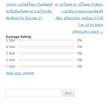
pgslot เวปไซต์ใหญ่ เว็บสล็อตที่
ดาวน์โหลด ดาวน์โหลด 918kiss
นักปั่นต้องไม่พลาด รวมโปรเด็ด
เวอร์ชั่น ล่าสุดแจกเครดิตฟรี
จัดเต็มทุกวัน สิงหาคม 25
เพียบ allbet24hr ทุนน้อย กำไรดี
Top 43 by Bebe
Allbet24hr.store
→
Average Rating
5 Star
0%
4 Star
0%
3 Star
0%
2 Star
0%
1 Star
0%
(Add your review)
ค้นหา
สำหรับ: