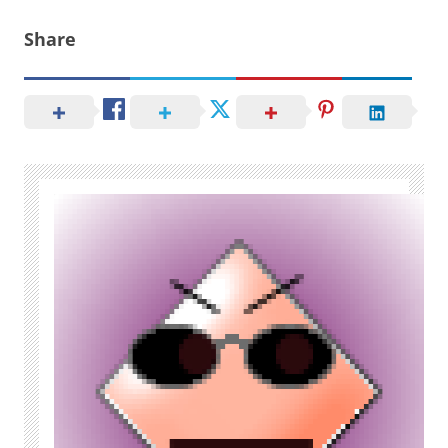
Share