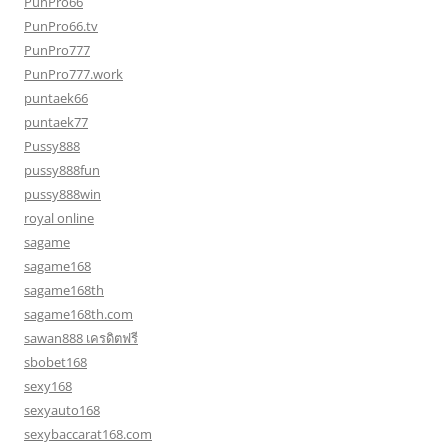
PunPro66
PunPro66.tv
PunPro777
PunPro777.work
puntaek66
puntaek77
Pussy888
pussy888fun
pussy888win
royal online
sagame
sagame168
sagame168th
sagame168th.com
sawan888 เครดิตฟรี
sbobet168
sexy168
sexyauto168
sexybaccarat168.com