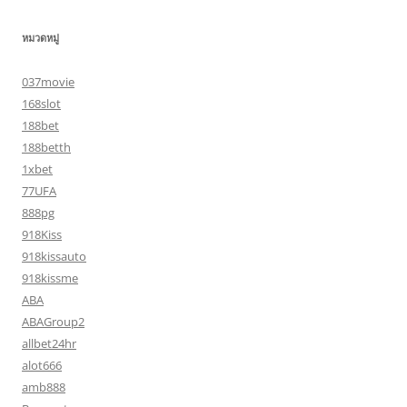
หมวดหมู่
037movie
168slot
188bet
188betth
1xbet
77UFA
888pg
918Kiss
918kissauto
918kissme
ABA
ABAGroup2
allbet24hr
alot666
amb888