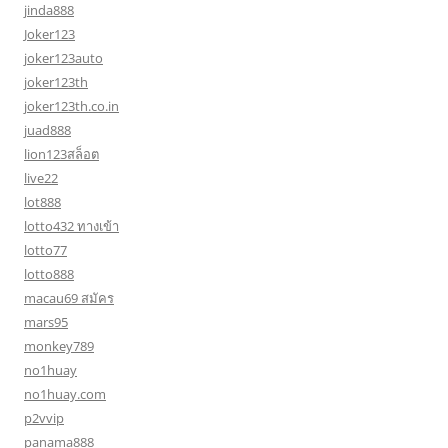
jinda888
Joker123
joker123auto
joker123th
joker123th.co.in
juad888
lion123สล็อต
live22
lot888
lotto432 ทางเข้า
lotto77
lotto888
macau69 สมัคร
mars95
monkey789
no1huay
no1huay.com
p2vvip
panama888