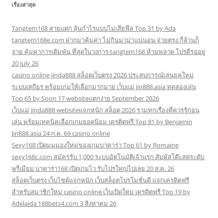
เรื่องล่าสุด
Tangtem168 สายแตก ลุ้นกำไรแบบไม่เสียฟีล Top 31 by Ada
tangtem168e.com ฝากมาคุ้มค่า ไม่กินมาม่าแน่นอน จ่ายตรง กี่ล้านก็
จ่าย คุ้มค่าการเดิมพัน ที่สุดในวงการ tangtem168 ห้ามพลาด โปรดีรออยู่
20 July 26
casino online jinda888 สล็อตเว็บตรง 2026 ประสบการณ์เล่นยุคใหม่
ระบบเสถียร พร้อมเกมให้เลือกมากมาย เว็บแม่ jin888.asia ทดลองเล่น
Top 65 by Soon 17 websiteแตกง่าย September 2026
เว็บแม่ jinda888 websiteแจกหนัก สล็อต 2026 รวมทุกเรื่องที่ควรรู้ก่อน
เล่น พร้อมเทคนิคเลือกเกมยอดนิยม เครดิตฟรี Top 81 by Benjamin
Jin888.asia 24 ก.ค. 69 casino online
Sexy168 เปิดมุมมองใหม่ของเกมบาคาร่า Top 61 by Romaine
sexy168c.com สมัครรับ 1,000 ระบบอัตโนมัติเจ้าแรก สัมผัสโต๊ะสดระดับ
พรีเมียม บาคาร่า168 เปิดเกมไว รับโปรใหญ่ไปเลย 20 ส.ค. 26
สล็อตเว็บตรง เว็บไซต์แจกหนัก เว็บสล็อตโปรโมชั่นดี แจกเครดิตฟรี
สำหรับสมาชิกใหม่ casino online เว็บเปิดใหม่ เครดิตฟรี Top 19 by
Adelaida 188bets4.com 3 สิงหาคม 26