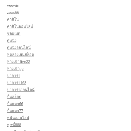
veewin
zeus66
คาสิโน
คาสิโนออนไลน์
ซอยเบท
ดูหนัง
ดูหนังออนไลน์
ทดลองเล่นสล็อต
ทางเข้า live22
ทางเข้าpg
บาคาร่า
บาคาร่า168
บาคาร่าออนไลน์
ปั่นสล็อต
ปั่นแตก66
ปั่นแตก77
พนันออนไลน์
พุซซี่888