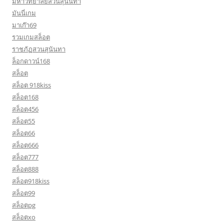
มหาวิทยาลัยสวนสุนันทา
มันนี่เกม
มาเก๊า69
รวมเกมสล็อต
ราชภัฏสวนสุนันทา
ล็อกดาวน์168
สล็อต
สล็อต 918kiss
สล็อต168
สล็อต456
สล็อต55
สล็อต66
สล็อต666
สล็อต777
สล็อต888
สล็อต918kiss
สล็อต99
สล็อตpg
สล็อตxo