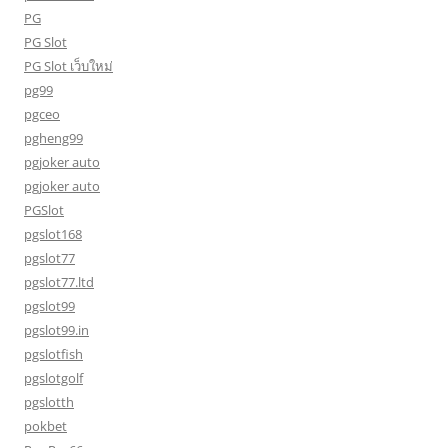
PG
PG Slot
PG Slot เว็บใหม่
pg99
pgceo
pgheng99
pgjoker auto
pgjoker auto
PGSlot
pgslot168
pgslot77
pgslot77.ltd
pgslot99
pgslot99.in
pgslotfish
pgslotgolf
pgslotth
pokbet