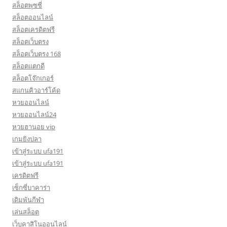
สล็อตพุซซี่
สล็อตออนไลน์
สล็อตเครดิตฟรี
สล็อตเว็บตรง
สล็อตเว็บตรง 168
สล็อตแตกดี
สล็อตโจ๊กเกอร์
สแกนคิวอาร์โค้ด
หวยออนไลน์
หวยออนไลน์24
หวยฮานอย vip
เกมยิงปลา
เข้าสู่ระบบ ufa191
เข้าสู่ระบบ ufa191
เครดิตฟรี
เซ็กซี่บาคาร่า
เดิมพันกีฬา
เล่นสล็อต
เว็บคาสิโนออนไลน์