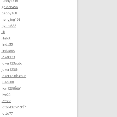
funny18.in
golden456
happy168
hengjing168
hydra888
Jili
Jilislot
Jinda55
jinda888
Joker123
joker123auto
joker123th
joker123th.co.in
juad888
lion123สล็อต
live22
lot888
lotto432 ทางเข้า
lotto77