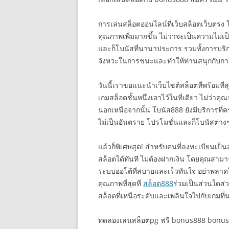
การเล่นสล็อตออนไลน์ที่เว็บสล็อตเว็บตรง 
คุณภาพเพิ่มมากขึ้น ไม่ว่าจะเป็นความไ
และก็โบนัสที่นานาประการ รวมทั้งการบริการลู
จังหวะในการชนะและทำให้ท่านสนุกกับการ
วันนี้เราขอแนะนำเว็บไซต์สล็อตที่พร้อมที
เกมสล็อตชั้นหนึ่งเอาไว้ในที่เดียว ไม่ว่าค
นอกเหนือจากนั้น โบนัส888 ยังมีบริการที่ค
ไม่เป็นอันตราย โปรโมชั่นและก็โบนัสต่างๆ
แล้วก็พิเศษสุด! สำหรับคนที่ลงทะเบียนเป็น
สล็อตได้ทันที ไม่ต้องฝากเงิน โดยคุณสามารถ
ระบบออโต้ที่สบายและเร็วทันใจ อย่าพลาดโอ
คุณภาพที่สุดที่
สล็อต888
ร่วมเป็นส่วนใดส่
สล็อตที่เหนือระดับและเพลินใจไปกับเกมที่นา
ทดลองเล่นสล็อตpg ฟรี bonus888 bonus888