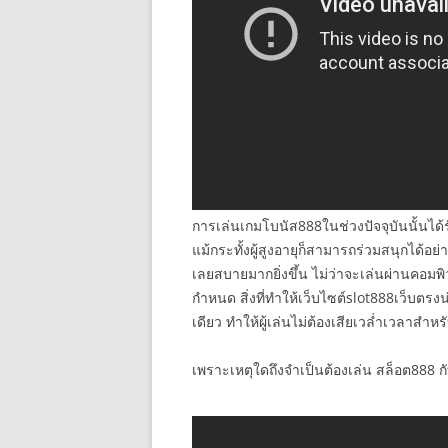
การเล่นเกมโบนัส888ในช่วงปัจจุบันนั้นได้
แม้กระทั้งผู้สูงอายุก็สามารถร่วมสนุกได้อ
เลยสบายมากยิ่งขึ้น ไม่ว่าจะเล่นผ่านคอมพ
กำหนด สิ่งที่ทำให้เว็บไซต์slot888เว็บตรงน
เดียว ทำให้ผู้เล่นไม่ต้องเสียเวล่ำเวลาสำห
เพราะเหตุใดถึงจำเป็นต้องเล่น สล็อต888 ก