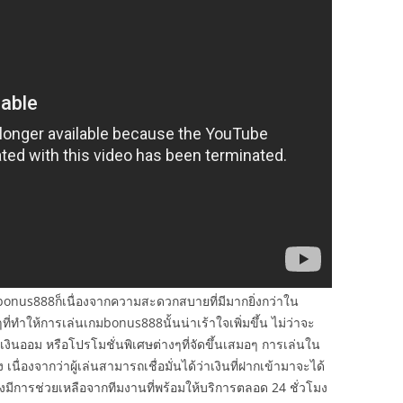
มbonus888ก็เนื่องจากความสะดวกสบายที่มีมากยิ่งกว่าใน
ที่ทำให้การเล่นเกมbonus888นั้นน่าเร้าใจเพิ่มขึ้น ไม่ว่าจะ
งินออม หรือโปรโมชั่นพิเศษต่างๆที่จัดขึ้นเสมอๆ การเล่นใน
ื่องจากว่าผู้เล่นสามารถเชื่อมั่นได้ว่าเงินที่ฝากเข้ามาจะได้
งยังมีการช่วยเหลือจากทีมงานที่พร้อมให้บริการตลอด 24 ชั่วโมง