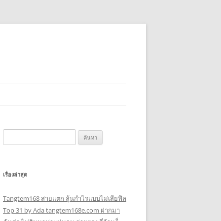
ค้นหา
สำหรับ:
เรื่องล่าสุด
Tangtem168 สายแตก ลุ้นกำไรแบบไม่เสียฟีล
Top 31 by Ada tangtem168e.com ฝากมา