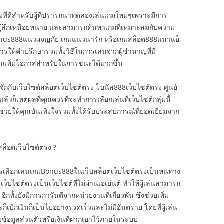
งที่ดีสำหรับผู้ที่ปรารถนาทดลองเล่นเกมใหม่ๆเพราะมีการ
่รู้สึกเหนื่อยหน่าย และสามารถค้นหาเกมที่เหมาะสมกับความ
onus888แนวผจญภัย เกมแนวน่ารัก หรือเกมสล็อต888แนวแอ็
ีการให้คำปรึกษารวมทั้งวิธีในการเล่นจากผู้ชำนาญที่มี
ถเพิ่มโอกาสสำหรับในการชนะได้มากขึ้น
ักกับเว็บไซต์สล็อตเว็บไซต์ตรง โบนัส888เว็บไซต์ตรง ศูนย์
้วก็เหตุผลที่คุณควรที่จะทำการเลือกเล่นที่เว็บไซต์กลุ่มนี้
วยให้คุณบันเทิงใจรวมทั้งได้รับประสบการณ์ที่ยอดเยี่ยมจาก
สล็อตเว็บไซต์ตรง ?
ารเลือกเล่นเกมBonus888ในเว็บสล็อตเว็บไซต์ตรงเป็นหนทาง
วยเว็บไซต์ตรงเป็นเว็บไซต์ที่ไม่ผ่านเอเย่นต์ ทำให้ผู้เล่นสามารถ
 อีกทั้งยังมีการการันตีจากหน่วยงานที่เกี่ยวพัน ซึ่งช่วยเพิ่ม
เบิกเงินก็เป็นไปอย่างรวดเร็วและไม่มีอันตราย โดยที่ผู้เล่น
งข้อมูลส่วนตัวหรือเงินที่ฝากเอาไว้ภายในระบบ