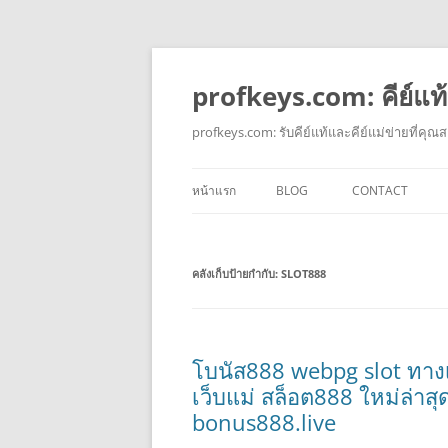
profkeys.com: คีย์แท้แล
profkeys.com: รับคีย์แท้และคีย์แม่ข่ายที่ค
หน้าแรก
BLOG
CONTACT
คลังเก็บป้ายกำกับ:
SLOT888
โบนัส888 webpg slot ทางเ
เว็บแม่ สล็อต888 ใหม่ล่าส
bonus888.live