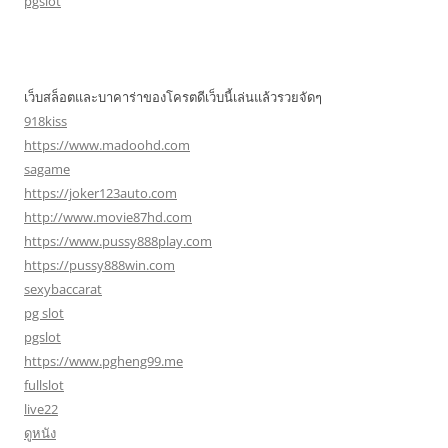
pgslot
เว็บสล็อตและบาคาร่าของโครตดีเว็บนี้เล่นแล้วรวยจัดๆ
918kiss
https://www.madoohd.com
sagame
https://joker123auto.com
http://www.movie87hd.com
https://www.pussy888play.com
https://pussy888win.com
sexybaccarat
pg slot
pgslot
https://www.pgheng99.me
fullslot
live22
ดูหนัง