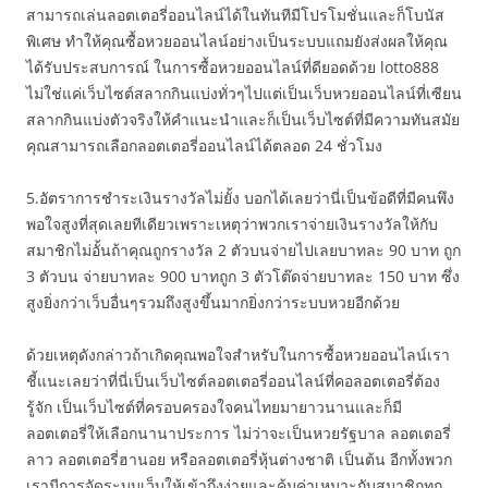
สามารถเล่นลอตเตอรี่ออนไลน์ได้ในทันทีมีโปรโมชั่นและก็โบนัส
พิเศษ ทำให้คุณซื้อหวยออนไลน์อย่างเป็นระบบแถมยังส่งผลให้คุณ
ได้รับประสบการณ์ ในการซื้อหวยออนไลน์ที่ดียอดด้วย lotto888
ไม่ใช่แค่เว็บไซต์สลากกินแบ่งทั่วๆไปแต่เป็นเว็บหวยออนไลน์ที่เซียน
สลากกินแบ่งตัวจริงให้คำแนะนำและก็เป็นเว็บไซต์ที่มีความทันสมัย
คุณสามารถเลือกลอตเตอรี่ออนไลน์ได้ตลอด 24 ชั่วโมง
5.อัตราการชำระเงินรางวัลไม่ยั้ง บอกได้เลยว่านี่เป็นข้อดีที่มีคนพึง
พอใจสูงที่สุดเลยทีเดียวเพราะเหตุว่าพวกเราจ่ายเงินรางวัลให้กับ
สมาชิกไม่อั้นถ้าคุณถูกรางวัล 2 ตัวบนจ่ายไปเลยบาทละ 90 บาท ถูก
3 ตัวบน จ่ายบาทละ 900 บาทถูก 3 ตัวโต๊ดจ่ายบาทละ 150 บาท ซึ่ง
สูงยิ่งกว่าเว็บอื่นๆรวมถึงสูงขึ้นมากยิ่งกว่าระบบหวยอีกด้วย
ด้วยเหตุดังกล่าวถ้าเกิดคุณพอใจสำหรับในการซื้อหวยออนไลน์เรา
ชี้แนะเลยว่าที่นี่เป็นเว็บไซต์ลอตเตอรี่ออนไลน์ที่คอลอตเตอรี่ต้อง
รู้จัก เป็นเว็บไซต์ที่ครอบครองใจคนไทยมายาวนานและก็มี
ลอตเตอรี่ให้เลือกนานาประการ ไม่ว่าจะเป็นหวยรัฐบาล ลอตเตอรี่
ลาว ลอตเตอรี่ฮานอย หรือลอตเตอรี่หุ้นต่างชาติ เป็นต้น อีกทั้งพวก
เรามีการจัดระบบเว็บให้เข้าถึงง่ายและคุ้มค่าเหมาะกับสมาชิกทุก