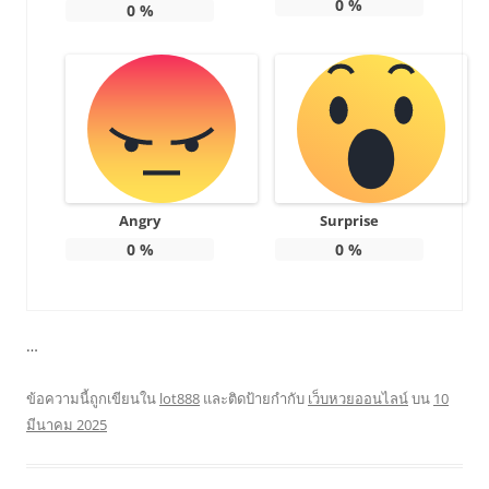
0
%
0
%
Angry
Surprise
0
%
0
%
…
ข้อความนี้ถูกเขียนใน
lot888
และติดป้ายกำกับ
เว็บหวยออนไลน์
บน
10
มีนาคม 2025