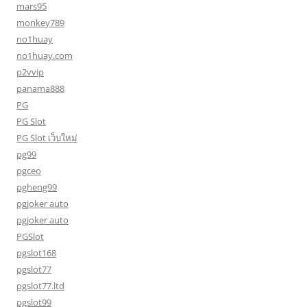
mars95
monkey789
no1huay
no1huay.com
p2vvip
panama888
PG
PG Slot
PG Slot เว็บใหม่
pg99
pgceo
pgheng99
pgjoker auto
pgjoker auto
PGSlot
pgslot168
pgslot77
pgslot77.ltd
pgslot99