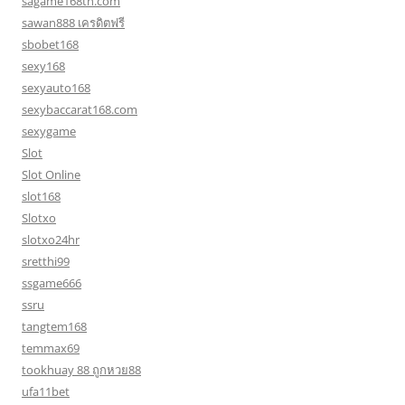
sagame168th.com
sawan888 เครดิตฟรี
sbobet168
sexy168
sexyauto168
sexybaccarat168.com
sexygame
Slot
Slot Online
slot168
Slotxo
slotxo24hr
sretthi99
ssgame666
ssru
tangtem168
temmax69
tookhuay 88 ถูกหวย88
ufa11bet