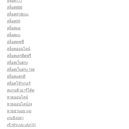
สล็อต777
สล็อต888
สล็อต918kiss
สล็อต99
สล็อตpg
สล็อตxo
สล็อตพุซซี่
สล็อตออนไลน์
สล็อตเครดิตฟรี
สล็อตเว็บตรง
สล็อตเว็บตรง 168
สล็อตแตกดี
สล็อตโจ๊กเกอร์
สแกนคิวอาร์โค้ด
หวยออนไลน์
หวยออนไลน์24
หวยฮานอย vip
เกมยิงปลา
เข้าสู่ระบบ ufa191