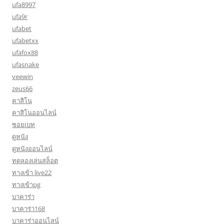
ufa8997
ufa9r
ufabet
ufabetxx
ufafox88
ufasnake
veewin
zeus66
คาสิโน
คาสิโนออนไลน์
ซอยเบท
ดูหนัง
ดูหนังออนไลน์
ทดลองเล่นสล็อต
ทางเข้า live22
ทางเข้าpg
บาคาร่า
บาคาร่า168
บาคาร่าออนไลน์