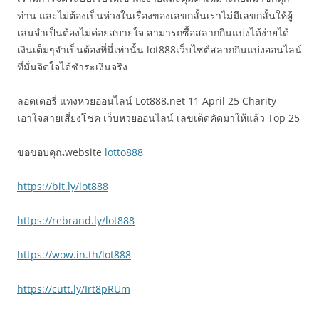
ท่าน และไม่ต้องเป็นห่วงในเรื่องของเลขกลั้นเราไม่มีเลขกลั้นให้ผู้
เล่นจำเป็นต้องไม่ค่อยสบายใจ สามารถซื้อสลากกินแบ่งได้ง่ายได้
เงินเต็มๆจำเป็นต้องที่นี่เท่านั้น lot888เว็บไซต์สลากกินแบ่งออนไลน์
ที่มั่นจิตใจได้ชำระเงินจริง
ลอตเตอรี่ แทงหวยออนไลน์ Lot888.net 11 April 25 Charity
เอาใจสายเสี่ยงโชค เว็บหวยออนไลน์ เลขเด็ดคัดมาให้แล้ว Top 25
ขอขอบคุณwebsite
lotto888
https://bit.ly/lot888
https://rebrand.ly/lot888
https://wow.in.th/lot888
https://cutt.ly/Irt8pRUm