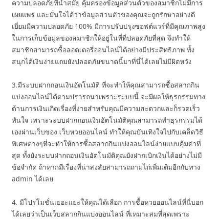
ความปลอดภัยที่นำสมัย คุ้มครองข้อมูลส่วนตัวของสมาชิกไม่มีการ
เผยแพร่ และมั่นใจได้ว่าข้อมูลส่วนตัวของคุณจะถูกรักษาอย่างดี
เยี่ยมมีความปลอดภัย 100% มีการปรับปรุงซอฟต์แวร์ที่มีคุณภาพสูง
ในการเก็บข้อมูลของสมาชิกให้อยู่ในที่ที่ปลอดภัยที่สุด จึงทำให้
สมาชิกสามารถซื้อลอตเตอรี่ออนไลน์ได้อย่างมีประสิทธิภาพ ทั้ง
สนุกได้เงินง่ายแถมยังปลอดภัยขนาดนี้มาที่นี่ได้เลยไม่มีผิดหวัง
3.มีระบบฝากถอนเงินอัตโนมัติ ที่จะทำให้คุณสามารถซื้อสลากกิน
แบ่งออนไลน์ได้ตามปรารถนาเพราะระบบนี้ จะมีผลให้ธุรกรรมทาง
ด้านการเงินเกิดเรื่องที่ง่ายสำหรับคุณมีความสะดวกและก็รวดเร็ว
ทันใจ เพราะระบบฝากถอนเงินอัตโนมัติคุณสามารถทำธุรกรรมได้
เองผ่านเว็บของ เว็บหวยออนไลน์ ทำให้คุณบันเทิงใจไปกับเคล็ดวิธี
พิเศษต่างๆที่จะทำให้การซื้อสลากกินแบ่งออนไลน์ง่ายแบบคุ้มค่าที่
สุด ทั้งยังระบบฝากถอนเงินอัตโนมัติคุณยังฝากเบิกเงินได้อย่างไม่มี
ข้อจำกัด ถ้าหากมีเรื่องที่น่าสงสัยสามารถถามไถ่เพิ่มเติมอีกกับทาง
admin ได้เลย
4. มีโปรโมชั่นเยอะแยะให้คุณได้เลือก การซื้อหวยออนไลน์ที่นี่บอก
ได้เลยว่าเป็นเว็บสลากกินแบ่งออนไลน์ ที่เหมาะสมที่สุดเพราะ