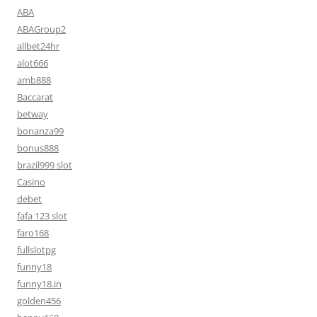
ABA
ABAGroup2
allbet24hr
alot666
amb888
Baccarat
betway
bonanza99
bonus888
brazil999 slot
Casino
debet
fafa 123 slot
faro168
fullslotpg
funny18
funny18.in
golden456