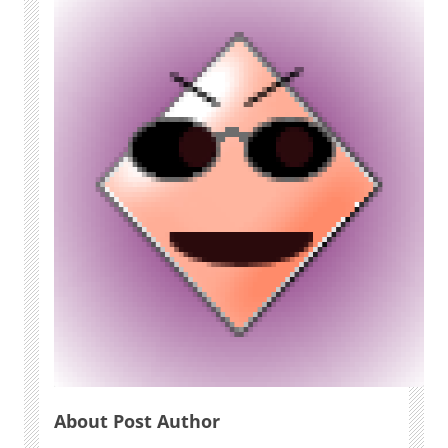
About Post Author