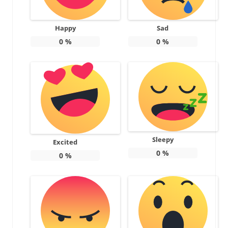
Happy
Sad
0
%
0
%
Sleepy
Excited
0
%
0
%