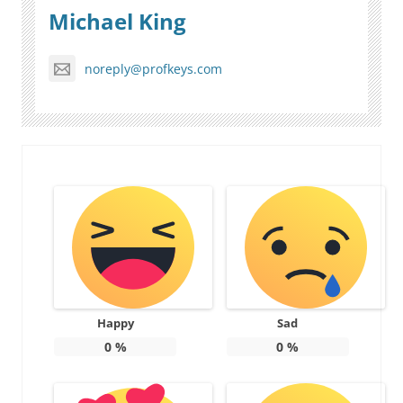
Michael King
noreply@profkeys.com
Happy
Sad
0
%
0
%