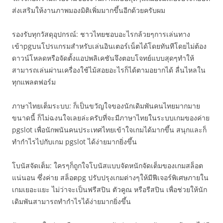
ส่งเสริมให้งานภาพมองมิติเพิ่มมากขึ้นอีกด้วยครับผม
รองรับทุกวัสดุอุปกรณ์: ชาวไทยชอบอะไรกล้วยๆการเล่นทาง
เข้าpgบนโปรแกรมสำหรับเล่นอินเตอร์เน็ตได้โดยทันทีโดยไม่ต้อง
ดาวน์โหลดหรือจัดตั้งแอปพลิเคชันจึงตอบโจทย์แบบสุดๆทำให้
สามารถเล่นผ่านเครื่องใช้ไม้สอยอะไรก็ได้ตามอยากได้ ลื่นไหลใน
ทุกแพลตฟอร์ม
ภาษาไทยเต็มระบบ: ก็เป็นขวัญใจของนักเดิมพันคนไทยมากมาย
ขนาดนี้ ก็ไม่ฉงนใจเลยล่ะครับที่จะมีภาษาไทยในระบบเกมของค่าย
pgslot เพื่อนักพนันคนประเทศไทยเข้าใจเกมได้มากขึ้น สนุกและก็
ทำกำไรไปกับเกม pgslot ได้ง่ายมากยิ่งขึ้น
โบนัสจัดเต็ม: ใครๆก็ถูกใจโบนัสแบบจัดหนักจัดเต็มของเกมสล็อต
แน่นอน ซึ่งค่าย สล็อตpg ปรับปรุงเกมต่างๆให้มีฟีเจอร์พิเศษภายใน
เกมเยอะแยะ ไม่ว่าจะเป็นฟรีสปิน ตัวคูณ หรือรีสปิน เพื่อช่วยให้นัก
เดิมพันสามารถทำกำไรได้ง่ายมากยิ่งขึ้น