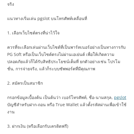
จริง
แนวทางเริ่มเล่น pgslot บนโทรศัพท์เคลื่อนที่
1. เลือกเว็บไซต์ตรงที่น่าไว้ใจ
ควรที่จะเลือกเล่นผ่านเว็บไซต์ที่เป็นพาร์ทเนอร์อย่างเป็นทางการกับ
PG Soft หรือเป็นเว็บไซต์ตรงไม่ผ่านเอเย่นต์ เพื่อให้เกิดความ
ปลอดภัยแล้วก็ได้รับสิทธิประโยชน์เต็มที่ ยกตัวอย่างเช่น โปรโม
ชั่น, การจ่ายจริง, แล้วก็ระบบซัพพอร์ตที่มีคุณภาพ
2. สมัครเป็นสมาชิก
กรอกข้อมูลเบื้องต้น เป็นต้นว่า เบอร์โทรศัพท์, ชื่อ-นามสกุล,
pgslot
บัญชีสำหรับฝาก-ถอน หรือ True Wallet แล้วตั้งรหัสผ่านเพื่อเข้าใช้
งาน
3. ฝากเงิน (หรือเลือกรับเครดิตฟรี)