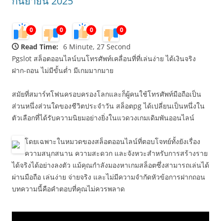
กันยายน 2025
0
0
0
0
Read Time:
6 Minute, 27 Second
Pgslot สล็อตออนไลน์บนโทรศัพท์เคลื่อนที่ที่เล่นง่าย ได้เงินจริง
ฝาก-ถอน ไม่มีขั้นต่ำ มีเกมมากมาย
สมัยที่สมาร์ทโฟนครอบครองโลกและก็ผู้คนใช้โทรศัพท์มือถือเป็น
ส่วนหนึ่งส่วนใดของชีวิตประจำวัน สล็อตpg ได้เปลี่ยนเป็นหนึ่งใน
ตัวเลือกที่ได้รับความนิยมอย่างยิ่งในแวดวงเกมเดิมพันออนไลน์
โดยเฉพาะในหมวดของสล็อตออนไลน์ที่ตอบโจทย์ทั้งยังเรื่อง
ความสนุกสนาน ความสะดวก และจังหวะสำหรับการสร้างราย
ได้จริงได้อย่างลงตัว แม้คุณกำลังมองหาเกมสล็อตซึ่งสามารถเล่นได้
ผ่านมือถือ เล่นง่าย จ่ายจริง และไม่มีความจำกัดหัวข้อการฝากถอน
บทความนี้คือคำตอบที่คุณไม่ควรพลาด