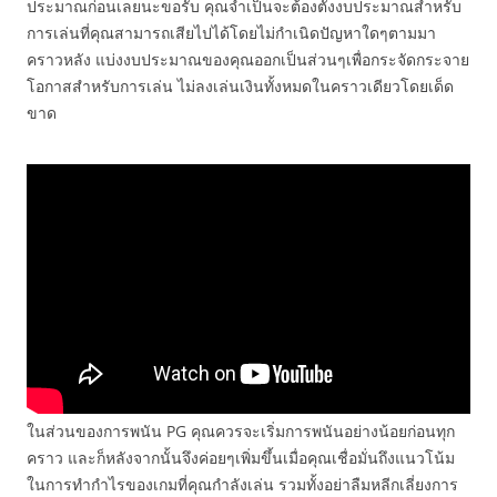
ประมาณก่อนเลยนะขอรับ คุณจำเป็นจะต้องตั้งงบประมาณสำหรับ
การเล่นที่คุณสามารถเสียไปได้โดยไม่กำเนิดปัญหาใดๆตามมา
คราวหลัง แบ่งงบประมาณของคุณออกเป็นส่วนๆเพื่อกระจัดกระจาย
โอกาสสำหรับการเล่น ไม่ลงเล่นเงินทั้งหมดในคราวเดียวโดยเด็ด
ขาด
ในส่วนของการพนัน PG คุณควรจะเริ่มการพนันอย่างน้อยก่อนทุก
คราว และก็หลังจากนั้นจึงค่อยๆเพิ่มขึ้นเมื่อคุณเชื่อมั่นถึงแนวโน้ม
ในการทำกำไรของเกมที่คุณกำลังเล่น รวมทั้งอย่าลืมหลีกเลี่ยงการ