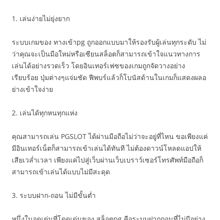
1. เล่นง่ายไม่ยุ่งยาก
ระบบเกมของ ทางเข้าpg ถูกออกแบบมาให้รองรับผู้เล่นทุกระดับ ไม่
ว่าคุณจะเป็นมือใหม่หรือเซียนสล็อตก็สามารถเข้าใจแนวทางการ
เล่นได้อย่างรวดเร็ว โดยอินเทอร์เฟซของเกมถูกจัดวางอย่าง
เรียบร้อย ปุ่มต่างๆแจ่มชัด ฟีพบร์แล้วก็โบนัสด้านในเกมก็แสดงผลอ
ย่างเข้าใจง่าย
2. เล่นได้ทุกหนทุกแห่ง
คุณสามารถเล่น PGSLOT ได้ผ่านมือถือไม่ว่าจะอยู่ที่ไหน ขอเพียงแค่
มีอินเทอร์เน็ตก็สามารถเข้าเล่นได้ทันที ไม่ต้องดาวน์โหลดแอปให้
เสียเวล่ำเวลา เพียงแค่ไปสู่เว็บผ่านเว็บเบราว์เซอร์โทรศัพท์มือถือก็
สามารถเข้าเล่นได้แบบไม่มีสะดุด
3. ระบบฝาก-ถอน ไม่มีขั้นต่ำ
หนึ่งในจุดเด่นที่โดดเด่นของ สล็อตpg คือระบบฝากถอนที่ไม่มีอย่าง