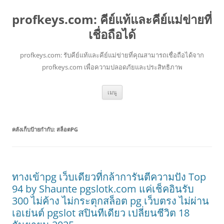
profkeys.com: คีย์แท้และคีย์แม่ข่ายที่
เชื่อถือได้
profkeys.com: รับคีย์แท้และคีย์แม่ข่ายที่คุณสามารถเชื่อถือได้จาก
profkeys.com เพื่อความปลอดภัยและประสิทธิภาพ
ข้าม
เมนู
ไป
ยัง
เนื้อหา
คลังเก็บป้ายกำกับ:
สล็อตPG
ทางเข้าpg เว็บเดียวที่กล้าการันตีความปัง Top
94 by Shaunte pgslotk.com แค่เช็คอินรับ
300 ไม่ค้าง ไม่กระตุกสล็อต pg เว็บตรง ไม่ผ่าน
เอเย่นต์ pgslot สปินทีเดียว เปลี่ยนชีวิต 18