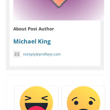
About Post Author
Michael King
noreply@profkeys.com