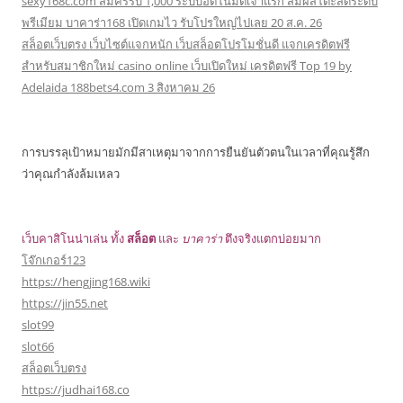
sexy168c.com สมัครรับ 1,000 ระบบอัตโนมัติเจ้าแรก สัมผัสโต๊ะสดระดับ
พรีเมียม บาคาร่า168 เปิดเกมไว รับโปรใหญ่ไปเลย 20 ส.ค. 26
สล็อตเว็บตรง เว็บไซต์แจกหนัก เว็บสล็อตโปรโมชั่นดี แจกเครดิตฟรี
สำหรับสมาชิกใหม่ casino online เว็บเปิดใหม่ เครดิตฟรี Top 19 by
Adelaida 188bets4.com 3 สิงหาคม 26
การบรรลุเป้าหมายมักมีสาเหตุมาจากการยืนยันตัวตนในเวลาที่คุณรู้สึก
ว่าคุณกำลังล้มเหลว
เว็บคาสิโนน่าเล่น ทั้ง
สล็อต
และ
บาคาร่า
ตึงจริงแตกบ่อยมาก
โจ๊กเกอร์123
https://hengjing168.wiki
https://jin55.net
slot99
slot66
สล็อตเว็บตรง
https://judhai168.co