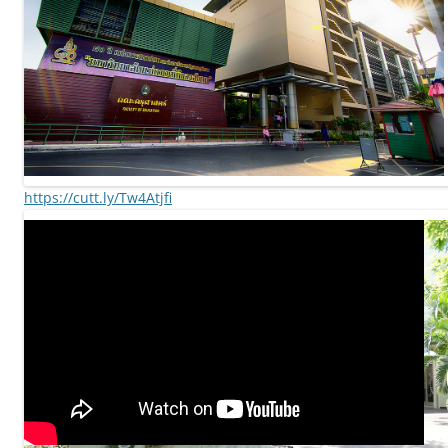
https://cutt.ly/Tw4Atjfi