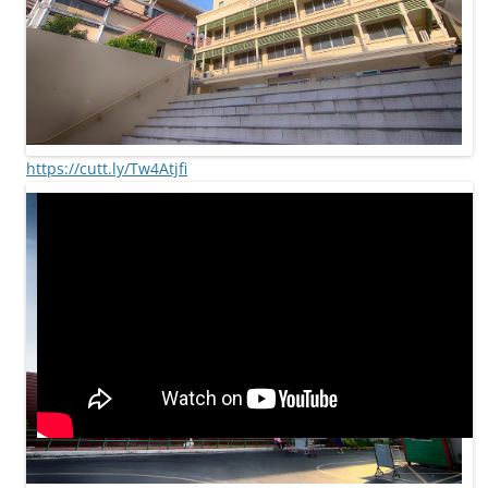
https://cutt.ly/Tw4Atjfi