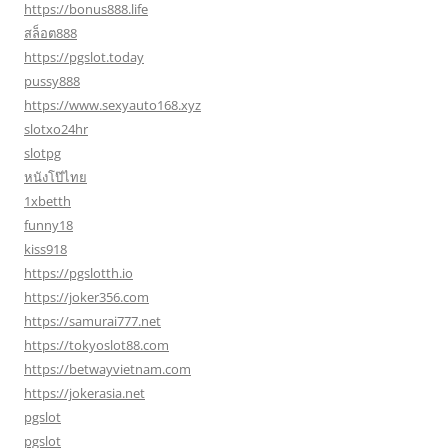
https://bonus888.life
สล็อต888
https://pgslot.today
pussy888
https://www.sexyauto168.xyz
slotxo24hr
slotpg
หนังโป๊ไทย
1xbetth
funny18
kiss918
https://pgslotth.io
https://joker356.com
https://samurai777.net
https://tokyoslot88.com
https://betwayvietnam.com
https://jokerasia.net
pgslot
pgslot