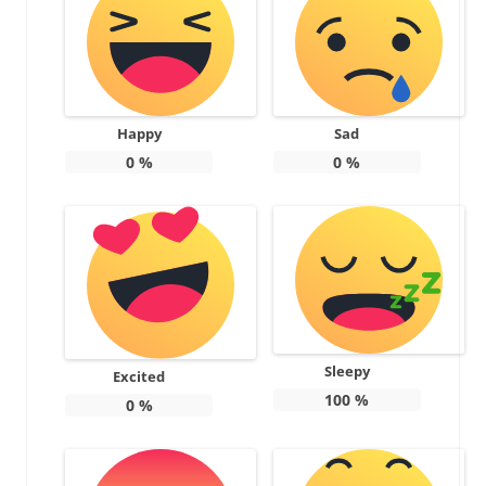
Happy
Sad
0
%
0
%
Sleepy
Excited
100
%
0
%