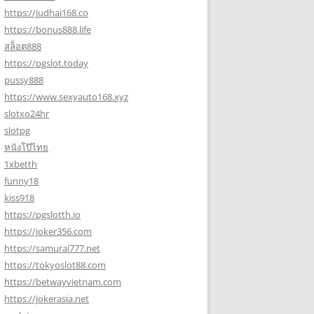
https://judhai168.co
https://bonus888.life
สล็อต888
https://pgslot.today
pussy888
https://www.sexyauto168.xyz
slotxo24hr
slotpg
หนังโป๊ไทย
1xbetth
funny18
kiss918
https://pgslotth.io
https://joker356.com
https://samurai777.net
https://tokyoslot88.com
https://betwayvietnam.com
https://jokerasia.net