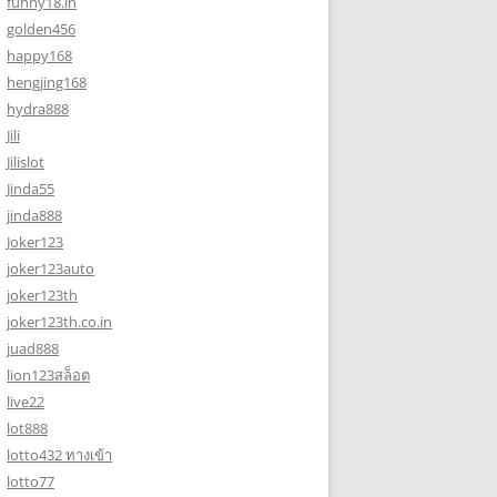
funny18.in
golden456
happy168
hengjing168
hydra888
Jili
Jilislot
Jinda55
jinda888
Joker123
joker123auto
joker123th
joker123th.co.in
juad888
lion123สล็อต
live22
lot888
lotto432 ทางเข้า
lotto77