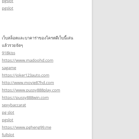
pgslot
pgslot
เว็บสล็อตและบาคาร่าของโครตดีเว็บนี้เล่น
แล้วรวยจัดๆ
918kiss
https://www.madoohd.com
sagame
https://joker123auto.com
http://www.movie87hd.com
https://www.pussy888play.com
https://pussy888win.com
sexybaccarat
pg slot
pgslot
https://www.pgheng99.me
fullslot