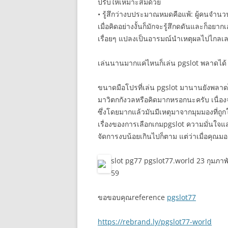
ปรับให้เหมาะสมด้วย
• รู้สึกว่างบประมาณหมดคือแพ้: ผู้คนจำ
เมื่อคิดอย่างงั้นก็มักจะรู้สึกดดันและก็อยากเ
เรื่อยๆ แปลงเป็นอารมณ์นำเหตุผลไปไกลเล
เล่นนานมากแค่ไหนก็เล่น pgslot พลาดได้ แ
ขนาดมือโปรที่เล่น pgslot มานานยังพลาดได้
มาวิตกกังวลหรือคิดมากหรอกนะครับ เนื่องจา
ซึ่งโดยมากแล้วมันมีเหตุมาจากมุมมองที่ถูกใ
เรื่องของการเลือกเกมpgslot ความมั่นใจแ
จัดการงบน้อยเกินไปก็ตาม แต่ว่าเมื่อคุณม
slot pg77 pgslot77.world 23 กุมภาพ
59
ขอขอบคุณreference
pgslot77
https://rebrand.ly/pgslot77-world