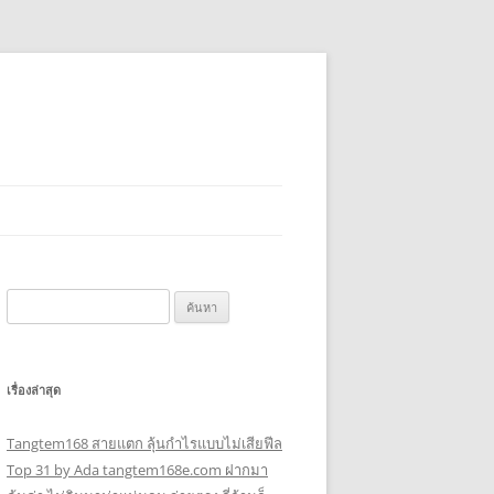
ค้นหา
สำหรับ:
เรื่องล่าสุด
Tangtem168 สายแตก ลุ้นกำไรแบบไม่เสียฟีล
Top 31 by Ada tangtem168e.com ฝากมา