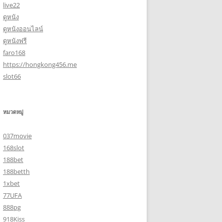
live22
ดูหนัง
ดูหนังออนไลน์
ดูหนังฟรี
faro168
https://hongkong456.me
slot66
หมวดหมู่
037movie
168slot
188bet
188betth
1xbet
77UFA
888pg
918Kiss