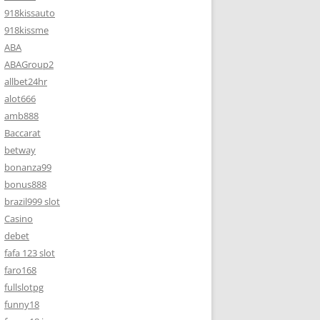
918kissauto
918kissme
ABA
ABAGroup2
allbet24hr
alot666
amb888
Baccarat
betway
bonanza99
bonus888
brazil999 slot
Casino
debet
fafa 123 slot
faro168
fullslotpg
funny18