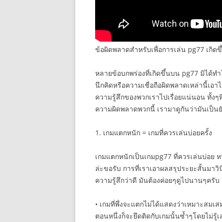
ข้อผิดพลาดสำหรับเพื่อการเล่น pg77 เกิดขึ
หลายข้อบกพร่องที่เกิดขึ้นบน pg77 มิได้ท
นึกคิดหรือความเชื่อถือผิดพลาดเหล่านี้เอ
ความรู้สึกของพวกเราไปเรื่อยแน่นอน ทั้งๆที่
ความผิดพลาดพวกนี้ เรามาดูกันว่ามันเป็นยั
1. เกมแตกหนัก = เกมที่ควรเล่นบ่อยครั้ง
เกมแตกหนักเป็นเกมpg77 ที่ควรเล่นบ่อย หน
ล่ะขอรับ การที่เราเอาผลสรุประยะสั้นมาวิน
ความรู้สึกว่าดี มันต้องค่อยๆดูไปนานๆครับ
• เกมที่พึ่งจะแตกไม่ได้แสดงว่าเหมาะสมเส
ตอนหนึ่งก็จะยึดติดกับเกมนั้นซ้ำๆโดยไม่ร