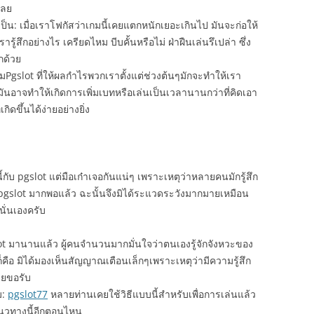
เลย
น: เมื่อเราโฟกัสว่าเกมนี้เคยแตกหนักเยอะเกินไป มันจะก่อให้
รู้สึกอย่างไร เครียดไหม บีบคั้นหรือไม่ ฝ่าฝืนเล่นรึเปล่า ซึ่ง
กด้วย
 เกมPgslot ที่ให้ผลกำไรพวกเราตั้งแต่ช่วงต้นๆมักจะทำให้เรา
็มันอาจทำให้เกิดการเพิ่มเบทหรือเล่นเป็นเวลานานกว่าที่คิดเอา
กิดขึ้นได้ง่ายอย่างยิ่ง
กับ pgslot แต่มือเก๋าเจอกันแน่ๆ เพราะเหตุว่าหลายคนมักรู้สึก
gslot มากพอแล้ว ฉะนั้นจึงมิได้ระแวดระวังมากมายเหมือน
นั่นเองครับ
lot มานานแล้ว ผู้คนจำนวนมากมั่นใจว่าตนเองรู้จักจังหวะของ
ก็คือ มิได้มองเห็นสัญญาณเตือนเล็กๆเพราะเหตุว่ามีความรู้สึก
ลยขอรับ
ม:
pgslot77
หลายท่านเคยใช้วิธีแบบนี้สำหรับเพื่อการเล่นแล้ว
้แนวทางนี้อีกตอนไหน