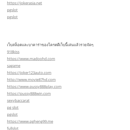
https://jokerasia.net
pgslot
pgslot
เว็บสล็อตและบาคาร่าของโครตดีเว็บนี้เล่นแล้วรวยจัดๆ
918kiss
https://www.madoohd.com
sagame
https://joker123auto.com
http://www.movie87hd.com
https://www.pussy888play.com
https://pussy888win.com
sexybaccarat
pg slot
pgslot
https://www.pgheng99.me
fullslot