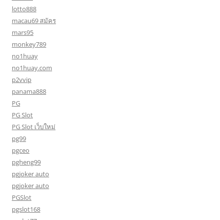
lotto888
macau69 สมัคร
mars95
monkey789
no1huay
no1huay.com
p2vvip
panama888
PG
PG Slot
PG Slot เว็บใหม่
pg99
pgceo
pgheng99
pgjoker auto
pgjoker auto
PGSlot
pgslot168