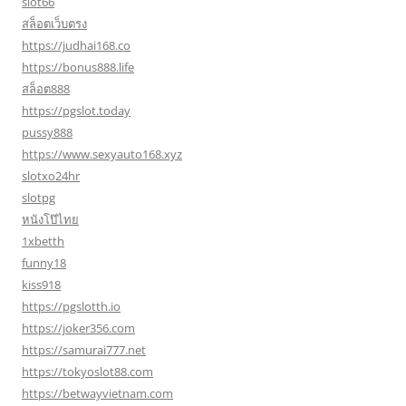
slot66
สล็อตเว็บตรง
https://judhai168.co
https://bonus888.life
สล็อต888
https://pgslot.today
pussy888
https://www.sexyauto168.xyz
slotxo24hr
slotpg
หนังโป๊ไทย
1xbetth
funny18
kiss918
https://pgslotth.io
https://joker356.com
https://samurai777.net
https://tokyoslot88.com
https://betwayvietnam.com