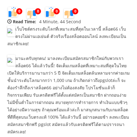
0
0
0
0
Read Time:
4 Minute, 44 Second
เว็บไซต์ตรงระดับโลกที่เหมาะสมที่สุดในเวลานี้ สล็อต66 เว็บ
ตรงไม่ผ่านเอเย่นต์ ตัวจริงเรื่องสล็อตออนไลน์ ลงทะเบียนเป็น
สมาชิกเลย!
มานะครับทุกคน! มาลงทะเบียนสมัครสมาชิกใหม่กับพวกเรา
สล็อต66 ได้แล้ววันนี้! จัดเต็มเกมสล็อตที่เหมาะสมที่สุดในไทย
เปิดให้บริการมานานกว่า 5 ปี จัดเต็มเกมสล็อตล้นหลามจากค่ายเกม
ชั้นนำระดับโลกมากกว่า 1,000 เกม ถ้าเกิดกล่าวถึงpgslotล่ะก็ จะ
ต้องรำลึกถึงเราสล็อต66 อย่างไม่ต้องสงสัย โปรโมชั่นแล้วก็
กิจกรรมเพียบ รับเครดิตฟรีได้ตั้งแต่สมัครเป็นสมาชิก ฝากถอนง่าย
ไม่มีขั้นต่ำในการฝากถอน สบายทุกการทำรายการ ทำเงินแบบชิวๆ
ได้อย่างมีความสุข ถ้าคุณพร้อมแล้วล่ะก็ มาสนุกสนานกับเกมสล็อต
ที่ดีที่สุดบนเว็บตรงแท้ 100% ได้แล้ววันนี้ อย่ารอคอยช้า ลงทะเบียน
สมัครสมาชิกฟรี pgslot สมัครแล้วรับเครดิตฟรีได้ตามปรารถนา
สมัครเลย!