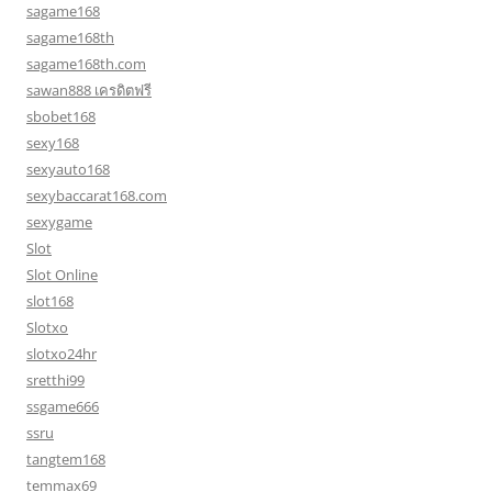
sagame168
sagame168th
sagame168th.com
sawan888 เครดิตฟรี
sbobet168
sexy168
sexyauto168
sexybaccarat168.com
sexygame
Slot
Slot Online
slot168
Slotxo
slotxo24hr
sretthi99
ssgame666
ssru
tangtem168
temmax69