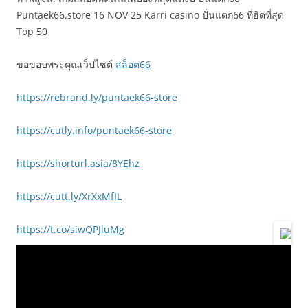
Puntaek66.store 16 NOV 25 Karri casino ปั่นแตก66 ที่ฮิตที่สุด
Top 50
ขอขอบพระคุณเว็ปไซต์
สล็อต66
https://rebrand.ly/puntaek66-store
https://cutly.info/puntaek66-store
https://shorturl.asia/8YEhz
https://cutt.ly/XrXxMfIL
https://t.co/siwQPJluMg