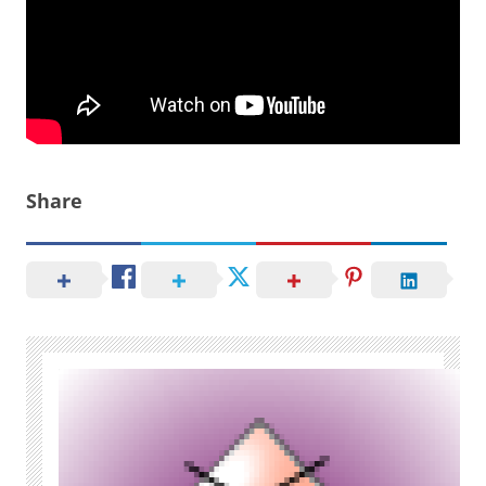
Share