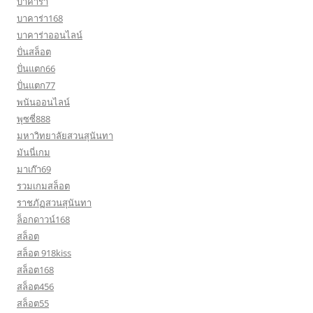
บาคาร่า
บาคาร่า168
บาคาร่าออนไลน์
ปั่นสล็อต
ปั่นแตก66
ปั่นแตก77
พนันออนไลน์
พุซซี่888
มหาวิทยาลัยสวนสุนันทา
มันนี่เกม
มาเก๊า69
รวมเกมสล็อต
ราชภัฏสวนสุนันทา
ล็อกดาวน์168
สล็อต
สล็อต 918kiss
สล็อต168
สล็อต456
สล็อต55