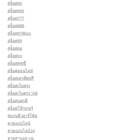
สล็อต66
สล็อต666
สล็อต777
สล็อต888
สล็อต918kiss
สล็อต99
สล็อตpg
สล็อตxo
สล็อตพุซซี่
สล็อตออนไลน์
สล็อตเครดิตฟรี
สล็อตเว็บตรง
สล็อตเว็บตรง 168
สล็อตแตกดี
สล็อตโจ๊กเกอร์
สแกนคิวอาร์โค้ด
หวยออนไลน์
หวยออนไลน์24
หวยฮานอย vip