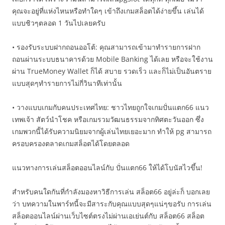
คุณจะอยู่ที่แห่งไหนหรือทำใดๆ เข้าถึงเกมสล็อตได้ง่ายขึ้น เล่นได้
แบบชิวๆตลอด 1 วันไปเลยครับ
• รองรับระบบฝากถอนออโต้: คุณสามารถเข้ามาทำรายการฝาก
ถอนผ่านระบบธนาคารด้วย Mobile Banking ได้เลย หรือจะใช้งาน
ผ่าน TrueMoney Wallet ก็ได้ สบาย รวดเร็ว และก็ไม่เป็นอันตราย
แบบสุดๆทำรายการไม่กี่วินาทีเท่านั้น
• วางแบบเกมกับคนประเทศไทย: ชาวไทยถูกใจเกมปั่นแตก66 แนว
เทพเจ้า สัตว์นำโชค หรือเกมรวมวัฒนธรรมจากทิศตะวันออก ซึ่ง
เกมพวกนี้ได้รับความนิยมจากผู้เล่นไทยเยอะมาก ทำให้ pg สามารถ
ครอบครองตลาดเกมสล็อตได้โดยตลอด
แนวทางการเล่นสล็อตออนไลน์กับ ปั่นแตก66 ให้ได้โบนัสไวขึ้น!
สำหรับคนใดกันที่กำลังมองหาวิธีการเล่น สล็อต66 อยู่ล่ะก็ บอกเลย
ว่า บทความในพาร์ทนี้จะมีสาระกับคุณแบบสุดๆแน่ๆขอรับ การเล่น
สล็อตออนไลน์ผ่านเว็บไซต์ตรงไม่ผ่านเอเย่นต์กับ สล็อต66 สล็อต