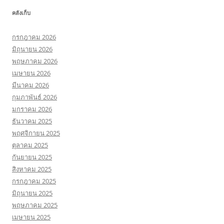
คลังเก็บ
กรกฎาคม 2026
มิถุนายน 2026
พฤษภาคม 2026
เมษายน 2026
มีนาคม 2026
กุมภาพันธ์ 2026
มกราคม 2026
ธันวาคม 2025
พฤศจิกายน 2025
ตุลาคม 2025
กันยายน 2025
สิงหาคม 2025
กรกฎาคม 2025
มิถุนายน 2025
พฤษภาคม 2025
เมษายน 2025