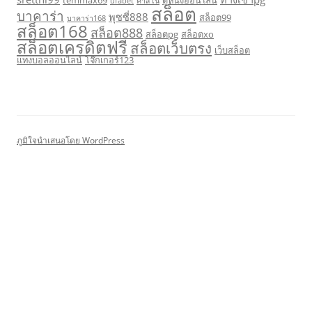
temmax69
ดูหนังออนไลน์
ufabet
คาสิโน
สล็อต
บาคาร่า
พุซซี่888
สล็อต99
บาคาร่า168
สล็อต168
สล็อต888
สล็อตpg
สล็อตxo
สล็อตเครดิตฟรี
สล็อตเว็บตรง
เว็บสล็อต
แทงบอลออนไลน์
โจ๊กเกอร์123
ภูมิใจนำเสนอโดย WordPress