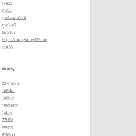
live22
ดูหนัง
ดูหนังออนไลน์
ดูหนังฟรี
faro168
https://hongkong456.me
slot66
หมวดหมู่
037movie
168slot
188bet
188betth
1xbet
77UFA
888pg
918Kiss