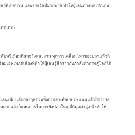
์ที่เบิกบาน และรางวัลที่มากมาย ทำให้ผู้เล่นต่างหลงรักเกม
โดดเด่น?
ะดับพรีเมียมที่สมจริงและงาม ทุกการเคลื่อนไหวของปลาแล้วก็
้อมเอฟเฟกต์เสียงที่ทำให้ผู้เล่นรู้สึกราวกับกำลังดำตรงสู่โลกใต้
ู้เล่นเพียงเลือกอาวุธรวมทั้งยิงปลาเพื่อเก็บคะแนนแล้วก็รางวัล
ุดหมายแล้วก็แผนการในการยิงปลาใหญ่ที่มีมูลค่าสูง ซึ่งทำให้