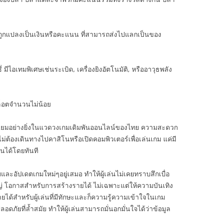
ลจะถูกแปลงเป็นเงินหรือคะแนน ที่สามารถส่งไปแลกเป็นของ
ีไอเทมพิเศษเช่นระเบิด, เครื่องยิงอัตโนมัติ, หรืออาวุธพลัง
สล็อตจำนวนไม่น้อย
ามนิยมอย่างยิ่งในแวดวงเกมเดิมพันออนไลน์ของไทย ความสะดวก
ไม่ต้องเดินทางไปคาสิโนหรือเปิดคอมพิวเตอร์เพื่อเล่นเกม แค่มี
่นได้โดยทันที
ะอัปเดตเกมใหม่ๆอยู่เสมอ ทำให้ผู้เล่นไม่เคยทราบสึกเบื่อ
 โอกาสสำหรับการสร้างรายได้ ไม่เฉพาะแต่ให้ความบันเทิง
ายได้สำหรับผู้เล่นที่มีทักษะและก็ความรู้ความเข้าใจในเกม
ัยที่ล้ำสมัย ทำให้ผู้เล่นสามารถมั่นอกมั่นใจได้ว่าข้อมูล