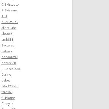
918kissauto
918kissme
ABA
ABAGroup2
allbet24hr
alot666
amb888
Baccarat
betway
bonanza99
bonus888
brazil999 slot
Casino
debet
fafa 123 slot
faro168
fullslotpg
funny18