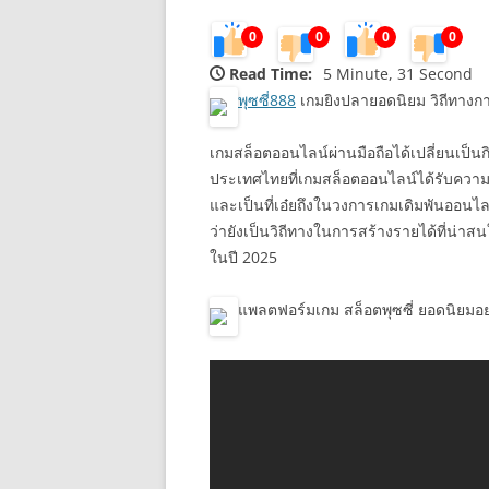
0
0
0
0
Read Time:
5 Minute, 31 Second
พุซซี่888
เกมยิงปลายอดนิยม วิถีทางก
เกมสล็อตออนไลน์ผ่านมือถือได้เปลี่ยนเป
ประเทศไทยที่เกมสล็อตออนไลน์ได้รับความ
และเป็นที่เอ๋ยถึงในวงการเกมเดิมพันออนไลน
ว่ายังเป็นวิถีทางในการสร้างรายได้ที่น่าส
ในปี 2025
แพลตฟอร์มเกม สล็อตพุซซี่ ยอดนิยมอ