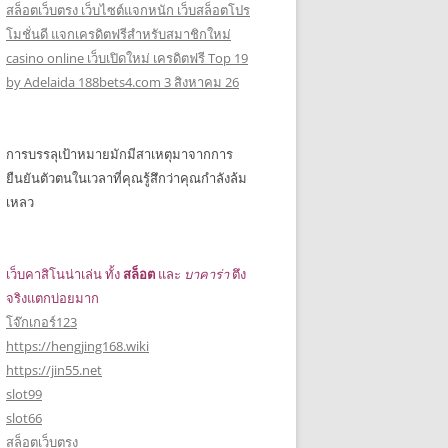
สล็อตเว็บตรง เว็บไซต์แจกหนัก เว็บสล็อตโปร
โมชั่นดี แจกเครดิตฟรีสำหรับสมาชิกใหม่
casino online เว็บเปิดใหม่ เครดิตฟรี Top 19
by Adelaida 188bets4.com 3 สิงหาคม 26
การบรรลุเป้าหมายมักมีสาเหตุมาจากการ
ยืนยันตัวตนในเวลาที่คุณรู้สึกว่าคุณกำลังล้ม
เหลว
เว็บคาสิโนน่าเล่น ทั้ง
สล็อต
และ
บาคาร่า
ตึง
จริงแตกบ่อยมาก
โจ๊กเกอร์123
https://hengjing168.wiki
https://jin55.net
slot99
slot66
สล็อตเว็บตรง