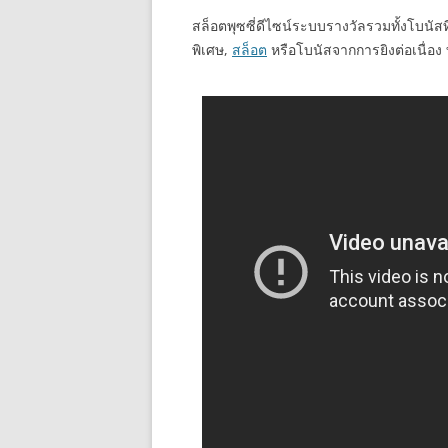
สล็อตพุซซี่ดีไซน์ระบบรางวัลรวมทั้งโบนัสท
พิเศษ,
สล็อต
หรือโบนัสจากการยิงต่อเนื่อง 