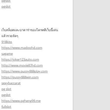
pgslot
pgslot
เว็บสล็อตและบาคาร่าของโครตดีเว็บนี้เล่น
แล้วรวยจัดๆ
918kiss
https://www.madoohd.com
sagame
https://joker123auto.com
http://www.movie87hd.com
https://www.pussy888play.com
https://pussy888win.com
sexybaccarat
pg slot
pgslot
https://www.pgheng99.me
fullslot