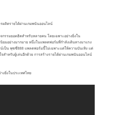
ารผลิตรายได้ผ่านเกมพนันออนไลน์
็นกิจกรรมยอดฮิตสำหรับหลายคน โดยเฉพาะอย่างยิ่งใน
นิยมอย่างมากมาย หนึ่งในแพลตฟอร์มที่กำลังเดินทางมาแรง
์เป็น พุซซี่888 แพลตฟอร์มนี้ไม่เฉพาะแต่ให้ความบันเทิง แต่
นใจสำหรับผู้เล่นอีกด้วย การสร้างรายได้ผ่านเกมพนันออนไลน์
ย่างยิ่งในประเทศไทย