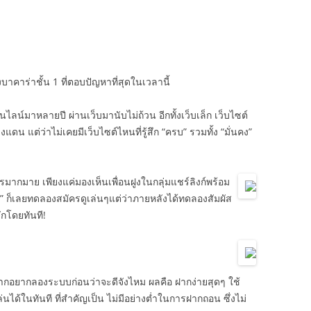
าคาร่าชั้น 1 ที่ตอบปัญหาที่สุดในเวลานี้
ไลน์มาหลายปี ผ่านเว็บมานับไม่ถ้วน อีกทั้งเว็บเล็ก เว็บไซต์
แดน แต่ว่าไม่เคยมีเว็บไซต์ไหนที่รู้สึก “ครบ” รวมทั้ง “มั่นคง”
ากมาย เพียงแค่มองเห็นเพื่อนฝูงในกลุ่มแชร์ลิงก์พร้อม
นต่ำ” ก็เลยทดลองสมัครดูเล่นๆแต่ว่าภายหลังได้ทดลองสัมผัส
ลักโดยทันที!
องจากอยากลองระบบก่อนว่าจะดีจังไหม ผลคือ ฝากง่ายสุดๆ ใช้
ล่นได้ในทันที ที่สำคัญเป็น ไม่มีอย่างต่ำในการฝากถอน ซึ่งไม่