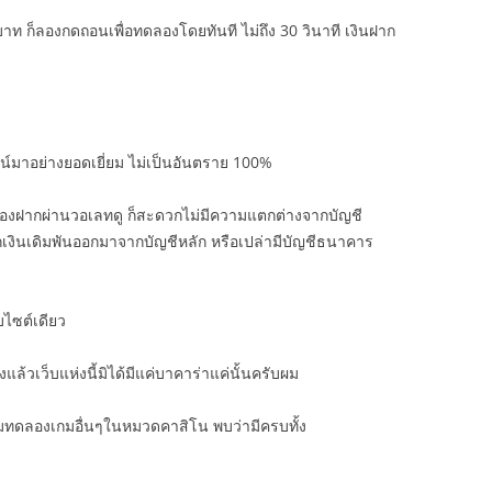
 ก็ลองกดถอนเพื่อทดลองโดยทันที ไม่ถึง 30 วินาที เงินฝาก
ซน์มาอย่างยอดเยี่ยม ไม่เป็นอันตราย 100%
ลองฝากผ่านวอเลทดู ก็สะดวกไม่มีความแตกต่างจากบัญชี
กเงินเดิมพันออกมาจากบัญชีหลัก หรือเปล่ามีบัญชีธนาคาร
ไซต์เดียว
งแล้วเว็บแห่งนี้มิได้มีแค่บาคาร่าแค่นั้นครับผม
ิ่มทดลองเกมอื่นๆในหมวดคาสิโน พบว่ามีครบทั้ง