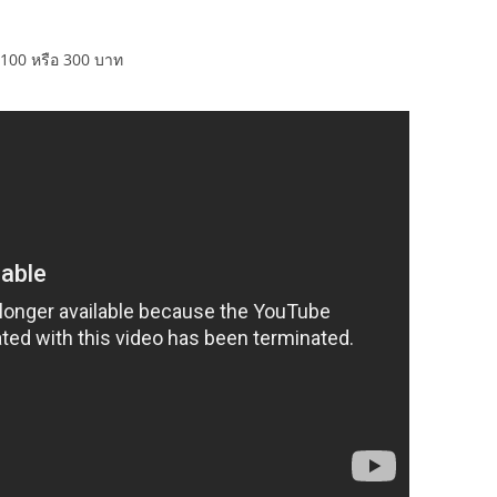
ำ 100 หรือ 300 บาท