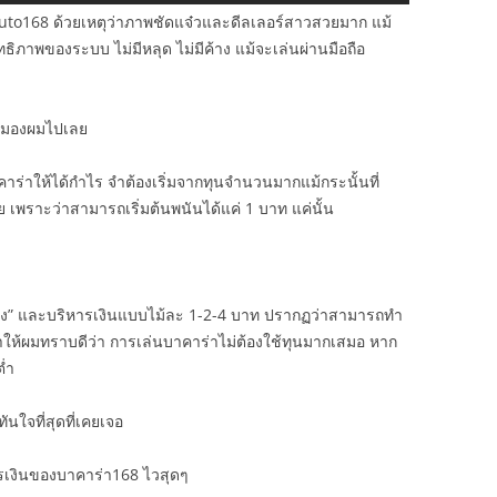
uto168 ด้วยเหตุว่าภาพชัดแจ๋วและดีลเลอร์สาวสวยมาก แม้
ิทธิภาพของระบบ ไม่มีหลุด ไม่มีค้าง แม้จะเล่นผ่านมือถือ
มุมมองผมไปเลย
คาร่าให้ได้กำไร จำต้องเริ่มจากทุนจำนวนมากแม้กระนั้นที่
 เพราะว่าสามารถเริ่มต้นพนันได้แค่ 1 บาท แค่นั้น
ปอง” และบริหารเงินแบบไม้ละ 1-2-4 บาท ปรากฏว่าสามารถทำ
นทำให้ผมทราบดีว่า การเล่นบาคาร่าไม่ต้องใช้ทุนมากเสมอ หาก
ต่ำ
ใจที่สุดที่เคยเจอ
ารเงินของบาคาร่า168 ไวสุดๆ