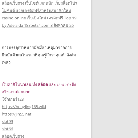
สล็อตเว็บตรง เว็บไซต์แจกหนัก เว็บสล็อตโปร
โมชั่นดี แจกเครดิตฟรีสำหรับสมาชิกใหม่
casino online เว็บเปิดใหม่ เครดิตฟรี Top 19
by Adelaida 188bets4.com 3 สิงหาคม 26
การบรรลุเป้าหมายมักมีสาเหตุมาจากการ
ยืนยันตัวตนในเวลาที่คุณรู้สึกว่าคุณกำลังล้ม
เหลว
เว็บคาสิโนน่าเล่น ทั้ง
สล็อต
และ
บาคาร่า
ตึง
จริงแตกบ่อยมาก
โจ๊กเกอร์123
https://hengjing168.wiki
https://jin55.net
slot99
slot66
สล็อตเว็บตรง