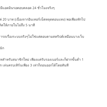
้า มีแอดมินรอตอบตลอด 24 ชั่วโมงจริงๆ
ค่ 20 บาท (เนื่องจากอินเทอร์เน็ตหลุดตอนแทง) พอเพียงทักไป
ให้ภายในไม่ถึง 5 นาที
ารถเรื่องระบบจริงๆไม่ใช่แค่ตอบตามสคริปต์เหมือนบางเว็บ
นัก
สำหรับสมาชิกใหม่ เพียงแค่รับรองเบอร์และก็ฝากขั้นต่ำ 1
ยาก เล่นครบเทิร์นเพียง 3 เท่าก็ถอนออกได้โดยทันที