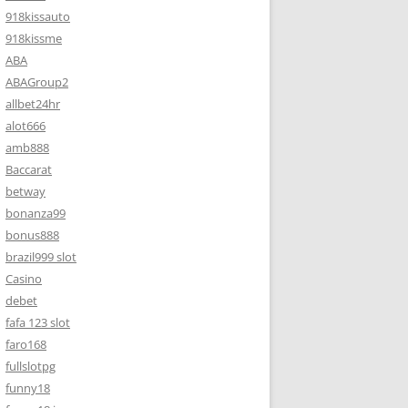
918kissauto
918kissme
ABA
ABAGroup2
allbet24hr
alot666
amb888
Baccarat
betway
bonanza99
bonus888
brazil999 slot
Casino
debet
fafa 123 slot
faro168
fullslotpg
funny18