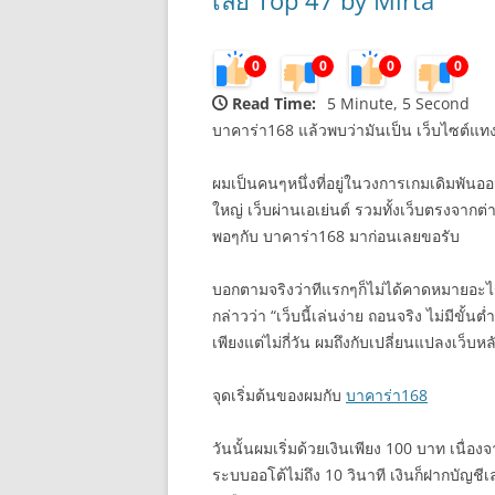
เลย Top 47 by Mirta
0
0
0
0
Read Time:
5 Minute, 5 Second
บาคาร่า168 แล้วพบว่ามันเป็น เว็บไซต์แทงบ
ผมเป็นคนๆหนึ่งที่อยู่ในวงการเกมเดิมพันออน
ใหญ่ เว็บผ่านเอเย่นต์ รวมทั้งเว็บตรงจากต่าง
พอๆกับ บาคาร่า168 มาก่อนเลยขอรับ
บอกตามจริงว่าทีแรกๆก็ไม่ได้คาดหมายอะไรม
กล่าวว่า “เว็บนี้เล่นง่าย ถอนจริง ไม่มีขั้
เพียงแต่ไม่กี่วัน ผมถึงกับเปลี่ยนแปลงเว็บห
จุดเริ่มต้นของผมกับ
บาคาร่า168
วันนั้นผมเริ่มด้วยเงินเพียง 100 บาท เนื่
ระบบออโต้ไม่ถึง 10 วินาที เงินก็ฝากบัญชีเ