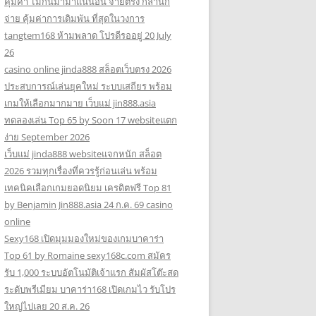
คุ้มค่า ไม่กินมาม่าแน่นอน จ่ายตรง กี่ล้านก็
จ่าย คุ้มค่าการเดิมพัน ที่สุดในวงการ
tangtem168 ห้ามพลาด โปรดีรออยู่ 20 July
26
casino online jinda888 สล็อตเว็บตรง 2026
ประสบการณ์เล่นยุคใหม่ ระบบเสถียร พร้อม
เกมให้เลือกมากมาย เว็บแม่ jin888.asia
ทดลองเล่น Top 65 by Soon 17 websiteแตก
ง่าย September 2026
เว็บแม่ jinda888 websiteแจกหนัก สล็อต
2026 รวมทุกเรื่องที่ควรรู้ก่อนเล่น พร้อม
เทคนิคเลือกเกมยอดนิยม เครดิตฟรี Top 81
by Benjamin Jin888.asia 24 ก.ค. 69 casino
online
Sexy168 เปิดมุมมองใหม่ของเกมบาคาร่า
Top 61 by Romaine sexy168c.com สมัคร
รับ 1,000 ระบบอัตโนมัติเจ้าแรก สัมผัสโต๊ะสด
ระดับพรีเมียม บาคาร่า168 เปิดเกมไว รับโปร
ใหญ่ไปเลย 20 ส.ค. 26