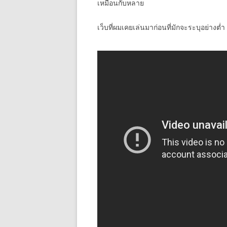
เหมือนกับหลาย
เว็บที่ผมเคยเล่นมาก่อนที่มักจะระบุอย่างต่