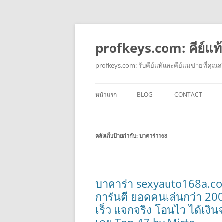
profkeys.com: คีย์แท้แล
profkeys.com: รับคีย์แท้และคีย์แม่ข่ายที่ค
หน้าแรก
BLOG
CONTACT
คลังเก็บป้ายกำกับ:
บาคาร่า168
บาคาร่า sexyauto168a.co
การันตี ยอดคนเล่นกว่า 200
เร็ว แจกจริง โอนไว ได้เงิ