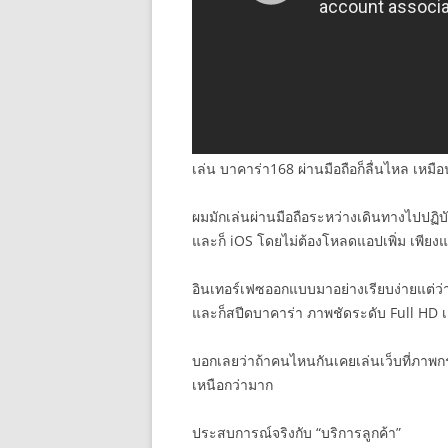
เล่น บาคาร่า168 ผ่านมือถือก็ลื่นไหล เหมือ
ผมมักเล่นผ่านมือถือระหว่างเดินทางไปปฏิ
และก็ iOS โดยไม่ต้องโหลดแอปเพิ่ม เพียงแค่
อินเทอร์เฟซออกแบบมาอย่างเรียบง่ายแต่ว่
และก็สปีดบาคาร่า ภาพชัดระดับ Full HD เสี
บอกเลยว่าถ้าคนไหนกันเคยเล่นเว็บที่ภาพกระ
เหนือกว่ามาก
ประสบการณ์จริงกับ “บริการลูกค้า”