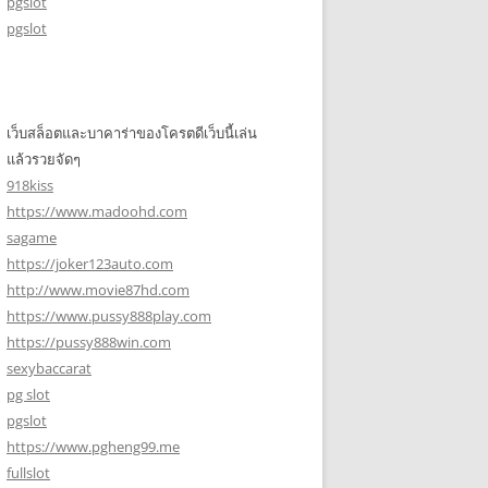
pgslot
pgslot
เว็บสล็อตและบาคาร่าของโครตดีเว็บนี้เล่น
แล้วรวยจัดๆ
918kiss
https://www.madoohd.com
sagame
https://joker123auto.com
http://www.movie87hd.com
https://www.pussy888play.com
https://pussy888win.com
sexybaccarat
pg slot
pgslot
https://www.pgheng99.me
fullslot