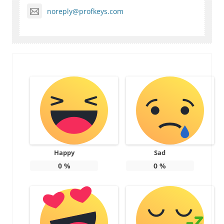
noreply@profkeys.com
Happy
Sad
0
%
0
%