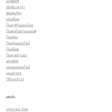
เครดิตฟรี
เซ็กซี่บาคาร่า
เดิมพันกีฬา
เล่นสล็อต
เว็บคาสิโนออนไลน์
เว็บตรงไม่ผ่านเอเย่นต์
เว็บพนัน
เว็บพนันออนไลน์
เว็บสล็อต
เว็บหวยฮานอย
เศรษฐี99
แทงบอลออนไลน์
แพนด้า555
โจ๊กเกอร์123
คลังเก็บ
กรกฎาคม 2026