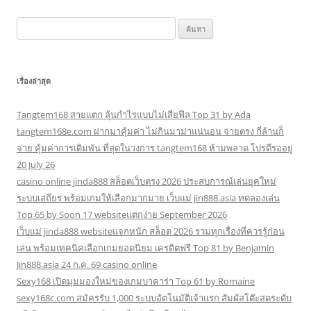
ค้นหา
สำหรับ:
เรื่องล่าสุด
Tangtem168 สายแตก ลุ้นกำไรแบบไม่เสียฟีล Top 31 by Ada
tangtem168e.com ฝากมาคุ้มค่า ไม่กินมาม่าแน่นอน จ่ายตรง กี่ล้านก็
จ่าย คุ้มค่าการเดิมพัน ที่สุดในวงการ tangtem168 ห้ามพลาด โปรดีรออยู่
20 July 26
casino online jinda888 สล็อตเว็บตรง 2026 ประสบการณ์เล่นยุคใหม่
ระบบเสถียร พร้อมเกมให้เลือกมากมาย เว็บแม่ jin888.asia ทดลองเล่น
Top 65 by Soon 17 websiteแตกง่าย September 2026
เว็บแม่ jinda888 websiteแจกหนัก สล็อต 2026 รวมทุกเรื่องที่ควรรู้ก่อน
เล่น พร้อมเทคนิคเลือกเกมยอดนิยม เครดิตฟรี Top 81 by Benjamin
Jin888.asia 24 ก.ค. 69 casino online
Sexy168 เปิดมุมมองใหม่ของเกมบาคาร่า Top 61 by Romaine
sexy168c.com สมัครรับ 1,000 ระบบอัตโนมัติเจ้าแรก สัมผัสโต๊ะสดระดับ