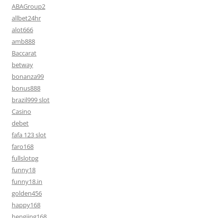
ABAGroup2
allbet24hr
alot666
amb888
Baccarat
betway
bonanza99
bonus888
brazil999 slot
Casino
debet
fafa 123 slot
faro168
fullslotpg
funny18
funny18.in
golden456
happy168
hengjing168