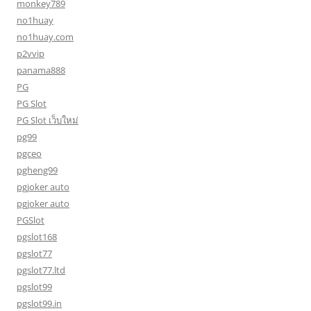
monkey789
no1huay
no1huay.com
p2vvip
panama888
PG
PG Slot
PG Slot เว็บใหม่
pg99
pgceo
pgheng99
pgjoker auto
pgjoker auto
PGSlot
pgslot168
pgslot77
pgslot77.ltd
pgslot99
pgslot99.in