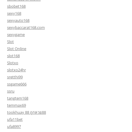
sbobet168
sexy168
sexyauto168
sexybaccarat168.com
sexygame
Slot
Slot Online
slot168
Slotxo
slotxo24hr
sretthi99
ssgame666
ssru
tangtem168
temmax69
tookhuay 88 ถูกหวย88
ufa11bet
ufa8997