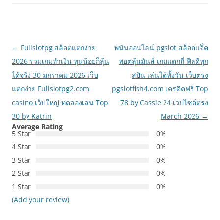
เมนู
←
Fullslotpg สล็อตแตกง่าย
พนันออนไลน์ pgslot สล็อตแจ็ค
นำทาง
2026 รวมเกมทำเงิน ทุนน้อยก็ลุ้น
พอตลุ้นมันส์ เกมแตกถี่ ฟีลดีทุก
เรื่อง
ได้จริง 30 มกราคม 2026 เว็บ
สปิน เล่นได้ทั้งวัน เว็บตรง
แตกง่าย Fullslotpg2.com
pgslotfish4.com เครดิตฟรี Top
casino เว็บใหญ่ ทดลองเล่น Top
78 by Cassie 24 เวปไซต์ตรง
30 by Katrin
March 2026
→
Average Rating
5 Star
0%
4 Star
0%
3 Star
0%
2 Star
0%
1 Star
0%
(Add your review)