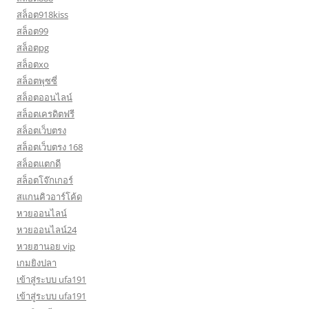
สล็อต918kiss
สล็อต99
สล็อตpg
สล็อตxo
สล็อตพุซซี่
สล็อตออนไลน์
สล็อตเครดิตฟรี
สล็อตเว็บตรง
สล็อตเว็บตรง 168
สล็อตแตกดี
สล็อตโจ๊กเกอร์
สแกนคิวอาร์โค้ด
หวยออนไลน์
หวยออนไลน์24
หวยฮานอย vip
เกมยิงปลา
เข้าสู่ระบบ ufa191
เข้าสู่ระบบ ufa191