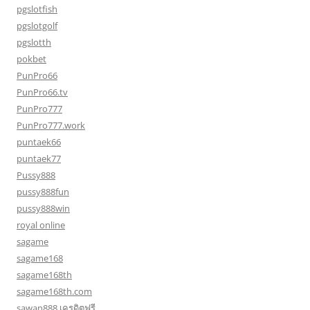
pgslotfish
pgslotgolf
pgslotth
pokbet
PunPro66
PunPro66.tv
PunPro777
PunPro777.work
puntaek66
puntaek77
Pussy888
pussy888fun
pussy888win
royal online
sagame
sagame168
sagame168th
sagame168th.com
sawan888 เครดิตฟรี