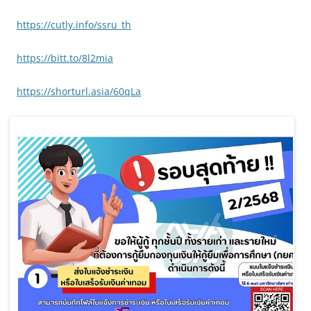
https://cutly.info/ssru_th
https://bitt.to/8l2mia
https://shorturl.asia/60qLa