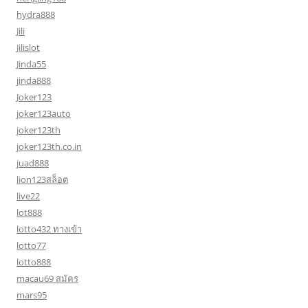
hydra888
Jili
Jilislot
Jinda55
jinda888
Joker123
joker123auto
joker123th
joker123th.co.in
juad888
lion123สล็อต
live22
lot888
lotto432 ทางเข้า
lotto77
lotto888
macau69 สมัคร
mars95