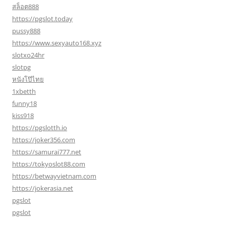
สล็อต888
https://pgslot.today
pussy888
https://www.sexyauto168.xyz
slotxo24hr
slotpg
หนังโป๊ไทย
1xbetth
funny18
kiss918
https://pgslotth.io
https://joker356.com
https://samurai777.net
https://tokyoslot88.com
https://betwayvietnam.com
https://jokerasia.net
pgslot
pgslot