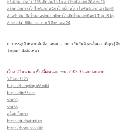
พรีเมียม บาคาร่า168 เปิดเกมไว รับโปรใหญ่ไปเลย 20 ส.ค. 26
สล็อตเว็บตรง เว็บไซต์แจกหนัก เว็บสล็อตโปรโมชั่นดี แจกเครดิตฟรี
สำหรับสมาชิกใหม่ casino online เว็บเปิดใหม่ เครดิตฟรี Top 19 by
Adelaida 188bets4.com 3 สิงหาคม 26
การบรรลุเป้าหมายมักมีสาเหตุมาจากการยืนยันตัวตนในเวลาที่คุณรู้สึก
ว่าคุณกำลังล้มเหลว
เว็บคาสิโนน่าเล่น ทั้ง
สล็อต
และ
บาคาร่า
ตึงจริงแตกบ่อยมาก
โจ๊กเกอร์123
https://hengjing168.wiki
https://jin55.net
slot99
slot66
สล็อตเว็บตรง
https://judhai168.co
https://bonus888.life