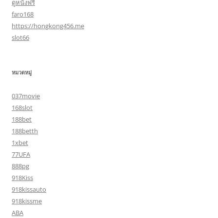
ดูหนังฟรี
faro168
https://hongkong456.me
slot66
หมวดหมู่
037movie
168slot
188bet
188betth
1xbet
77UFA
888pg
918Kiss
918kissauto
918kissme
ABA