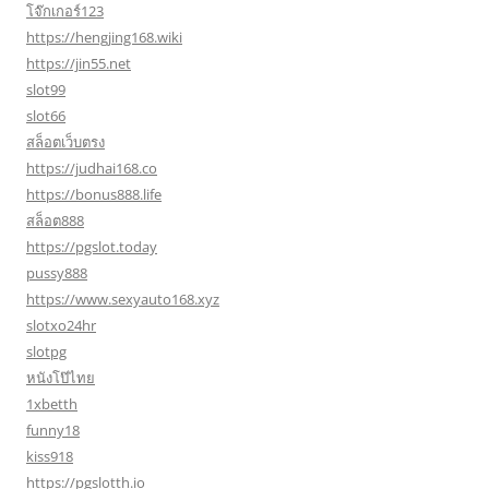
โจ๊กเกอร์123
https://hengjing168.wiki
https://jin55.net
slot99
slot66
สล็อตเว็บตรง
https://judhai168.co
https://bonus888.life
สล็อต888
https://pgslot.today
pussy888
https://www.sexyauto168.xyz
slotxo24hr
slotpg
หนังโป๊ไทย
1xbetth
funny18
kiss918
https://pgslotth.io