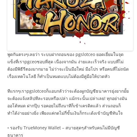
พูดกันตรงๆเลยว่า ระบบฝากถอนของ pgslotceo ยอดเยี่ยมในจุด
แข็งที่เราpgceoชอบที่สุด เนื่องจากมัน ง่ายและเร็วจริง แบบที่ไม่
ต้องมีพิธีรีตองมากมาย ไม่ว่าจะเป็นมือใหม่ มือโปร หรือคนที่ไม่ถนัด
เรื่องเทคโนโลยี ก็ทำเป็นหมดแบบไม่ต้องมีคู่มือให้ปวดหัว
ทีแรกๆเราpgslotceoก็แอบกลัวว่าจะต้องผูกบัญชีธนาคารยุ่งยากมั้ย
จะต้องแจ้งสลิปทีละรอบหรือเปล่า แม้กระนั้นเปล่าเลย! ทุกอย่างมัน
ออโต้หมด ฝากปุ๊บ รอคอยไม่ถึงนาทีก็เข้าเครดิตแล้ว ส่วนถอนก็
ทำได้ง่ายอย่างยิ่ง เพียงแค่กดไม่กี่ขั้นเงินก็กระเด้งเข้าบัญชีทันใจ
• รองรับ TrueMoney Wallet – สบายสุดๆสำหรับคนไม่มีบัญชี
ธนาคาร