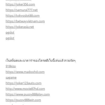
https://joker356.com
https://samurai777.net
https://tokyoslot88.com
https://betwayvietnam.com
https://jokerasia.net
pgslot
pgslot
เว็บสล็อตและบาคาร่าของโครตดีเว็บนี้เล่นแล้วรวยจัดๆ
918kiss
https://www.madoohd.com
sagame
https://joker123auto.com
http://www.movie87hd.com
https://www.pussy888play.com
https://pussy888win.com