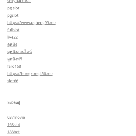
sexybaccarat
pg slot
pgslot
https://www.pgheng99.me
fullslot
live22
ดูหนัง
ดูหนังออนไลน์
ดูหนังฟรี
faro168
https://hongkong456.me
slot66
หมวดหมู่
037movie
168slot
188bet