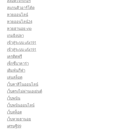
สล็อตโจ๊กเกอร์
สแกนคิวอาร์โค้ด
หวยออนไลน์
หวยออนไลน์24
หวยฮานอย vip
เกมยิงปลา
เข้าสู่ระบบ ufa191
เข้าสู่ระบบ ufa191
เครดิตฟรี
เซ็กซี่บาคาร่า
เดิมพันกีฬา
เล่นสล็อต
เว็บคาสิโนออนไลน์
เว็บตรงไม่ผ่านเอเย่นต์
เว็บพนัน
เว็บพนันออนไลน์
เว็บสล็อต
เว็บหวยฮานอย
เศรษฐี99