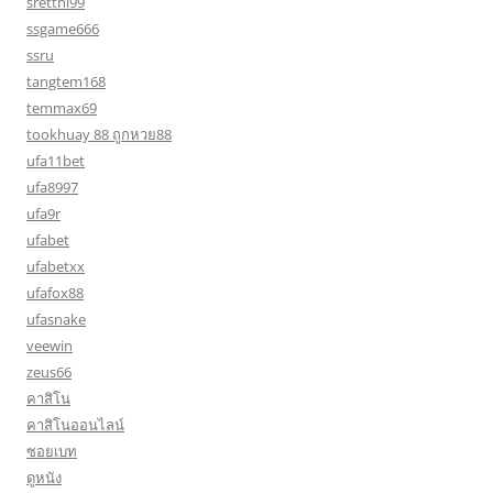
sretthi99
ssgame666
ssru
tangtem168
temmax69
tookhuay 88 ถูกหวย88
ufa11bet
ufa8997
ufa9r
ufabet
ufabetxx
ufafox88
ufasnake
veewin
zeus66
คาสิโน
คาสิโนออนไลน์
ซอยเบท
ดูหนัง