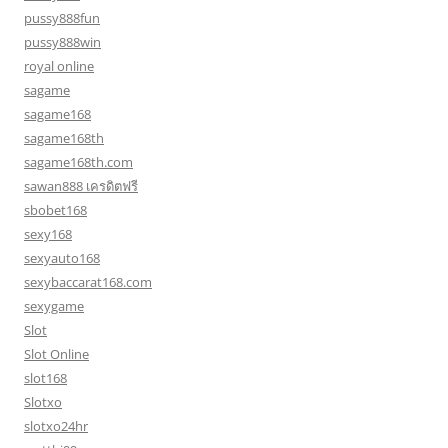
pussy888fun
pussy888win
royal online
sagame
sagame168
sagame168th
sagame168th.com
sawan888 เครดิตฟรี
sbobet168
sexy168
sexyauto168
sexybaccarat168.com
sexygame
Slot
Slot Online
slot168
Slotxo
slotxo24hr