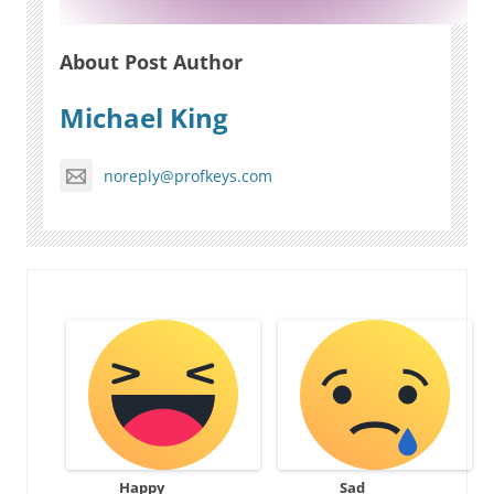
About Post Author
Michael King
noreply@profkeys.com
Happy
Sad