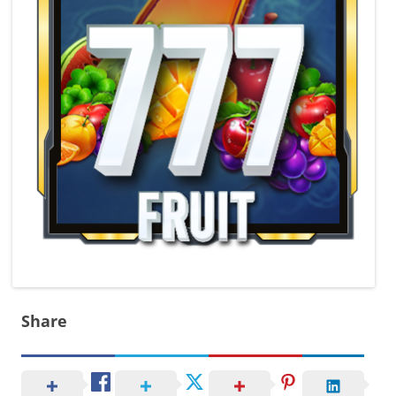
Share