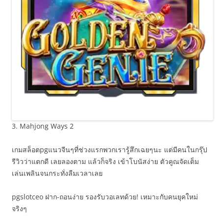
3. Mahjong Ways 2
เกมสล็อตpgแนวจีนๆที่ช่วงแรกพวกเรารู้สึกเฉยๆนะ แต่มีคนในกรุ๊ป
รีวิวว่าแตกดี เลยลองตาม แล้วก็จริง เข้าโบนัสง่าย ตัวคูณจัดเต็ม
เล่นเพลินจนกระทั่งลืมเวลาเลย
pgslotceo ฝาก-ถอนง่าย รองรับวอเลทด้วย! เหมาะกับคนยุคใหม่
จริงๆ