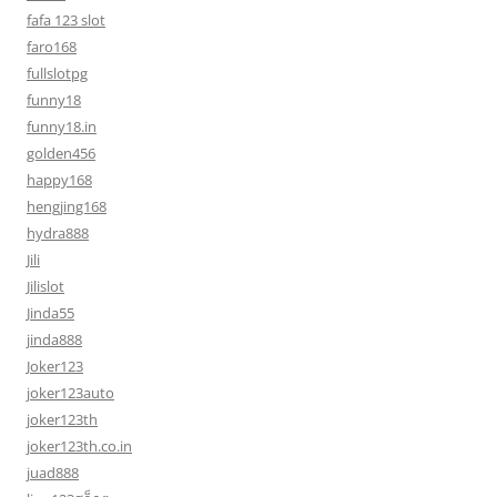
fafa 123 slot
faro168
fullslotpg
funny18
funny18.in
golden456
happy168
hengjing168
hydra888
Jili
Jilislot
Jinda55
jinda888
Joker123
joker123auto
joker123th
joker123th.co.in
juad888