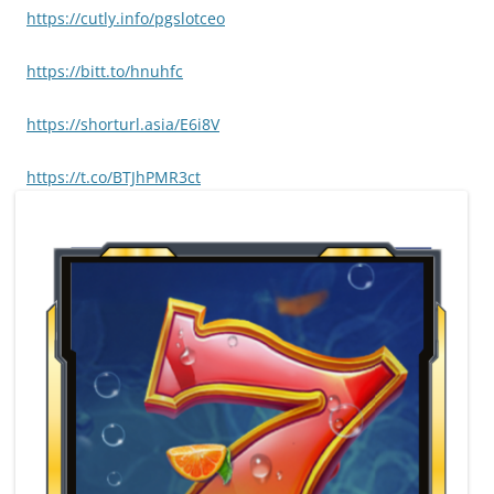
https://cutly.info/pgslotceo
https://bitt.to/hnuhfc
https://shorturl.asia/E6i8V
https://t.co/BTJhPMR3ct