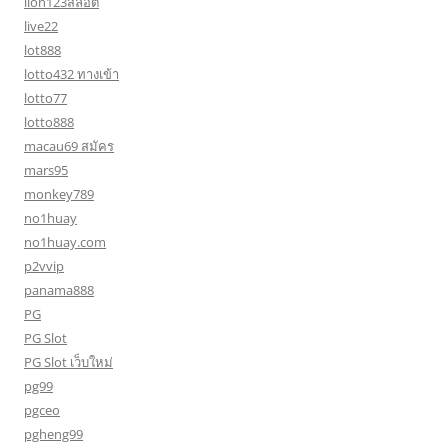
lion123สล็อต
live22
lot888
lotto432 ทางเข้า
lotto77
lotto888
macau69 สมัคร
mars95
monkey789
no1huay
no1huay.com
p2vvip
panama888
PG
PG Slot
PG Slot เว็บใหม่
pg99
pgceo
pgheng99