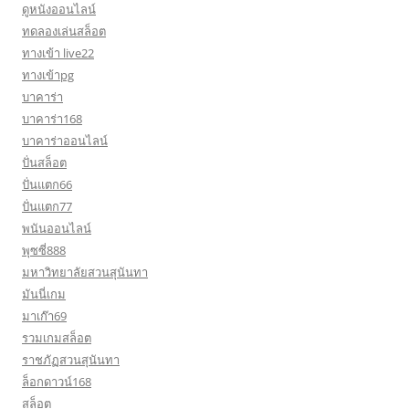
ดูหนังออนไลน์
ทดลองเล่นสล็อต
ทางเข้า live22
ทางเข้าpg
บาคาร่า
บาคาร่า168
บาคาร่าออนไลน์
ปั่นสล็อต
ปั่นแตก66
ปั่นแตก77
พนันออนไลน์
พุซซี่888
มหาวิทยาลัยสวนสุนันทา
มันนี่เกม
มาเก๊า69
รวมเกมสล็อต
ราชภัฏสวนสุนันทา
ล็อกดาวน์168
สล็อต