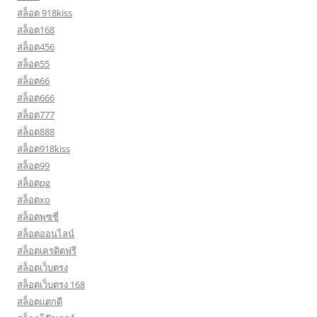
สล็อต 918kiss
สล็อต168
สล็อต456
สล็อต55
สล็อต66
สล็อต666
สล็อต777
สล็อต888
สล็อต918kiss
สล็อต99
สล็อตpg
สล็อตxo
สล็อตพุซซี่
สล็อตออนไลน์
สล็อตเครดิตฟรี
สล็อตเว็บตรง
สล็อตเว็บตรง 168
สล็อตแตกดี