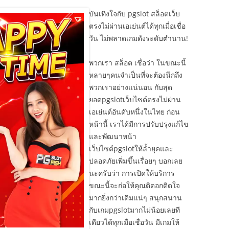
บันเทิงใจกับ pgslot สล็อตเว็บ
ตรงไม่ผ่านเอเย่นต์ได้ทุกเมื่อเชื่อ
วัน ไม่พลาดเกมดังระดับตำนาน!
พวกเรา สล็อต เชื่อว่า ในขณะนี้
หลายๆคนจำเป็นที่จะต้องนึกถึง
พวกเราอย่างแน่นอน กับสุด
ยอดpgslotเว็บไซต์ตรงไม่ผ่าน
เอเย่นต์อันดับหนึ่งในไทย ก่อน
หน้านี้ เราได้มีการปรับปรุงแก้ไข
และพัฒนาหน้า
เว็บไซต์pgslotให้ล้ำยุคและ
ปลอดภัยเพิ่มขึ้นเรื่อยๆ บอกเลย
นะครับว่า การเปิดให้บริการ
ขณะนี้จะก่อให้คุณติดอกติดใจ
มากยิ่งกว่าเดิมแน่ๆ สนุกสนาน
กับเกมpgslotมากไม่น้อยเลยที
เดียวได้ทุกเมื่อเชื่อวัน มีเกมให้