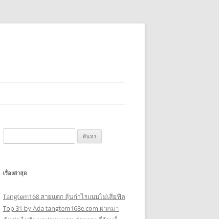
ค้นหา
สำหรับ:
เรื่องล่าสุด
Tangtem168 สายแตก ลุ้นกำไรแบบไม่เสียฟีล
Top 31 by Ada tangtem168e.com ฝากมา