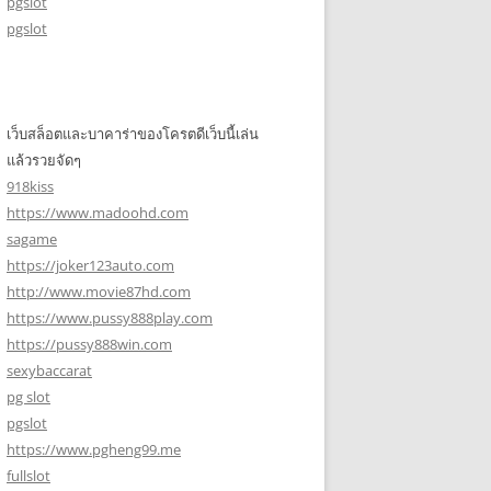
pgslot
pgslot
เว็บสล็อตและบาคาร่าของโครตดีเว็บนี้เล่น
แล้วรวยจัดๆ
918kiss
https://www.madoohd.com
sagame
https://joker123auto.com
http://www.movie87hd.com
https://www.pussy888play.com
https://pussy888win.com
sexybaccarat
pg slot
pgslot
https://www.pgheng99.me
fullslot