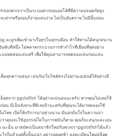
ishของพวกเราเป็นระบบฝากถอนออโต้ที่มีความปลอดภัยสูง
จะฝากหรือถอนก็ง่ายแสนง่าย ไม่เป็นอันตราย ไม่มีอั้นถอน
g จะถูกเพิ่มเข้ามาเรื่อยๆในทุกๆเดือน ทำให้ท่านได้สนุกสนาน
ับที่หนึ่ง ไม่พลาดกระบวนการทำกำไรที่เยี่ยมที่สุดอย่าง
ระบบทดสอบเล่นฟรี เพื่อให้คุณสามารถทดลองเล่นก่อนเล่น
เต็มทุกความสนุก เล่นกับเว็บไซต์ตรงไม่ผ่านเอเย่นต์ได้อย่างมี
กมสล็อตจาก pgslotfish ได้อย่างแน่นอนนะครับ หากคุณไม่เคยใช้
่อน นี่เป็นจังหวะที่ดีเลยจ้านะครับที่คุณจะได้มาทดลองใช้
ๆในไทย เปิดให้บริการมาอย่างนาน มั่นอกมั่นใจในความน่า
ไม่ว่าคุณจะใช้อุปกรณ์ใดในการพนันก็ตาม คุณก็จะสนุกและเอน
 ฉะนั้น มาสมัครเป็นสมาชิกใหม่กับพวกเราpgslotfishได้แล้ว
ะไรก็แล้วแต่ทั้งนั้นแน่ๆ อย่ารอคอยช้า ลงทะเบียนใหม่สล็อต