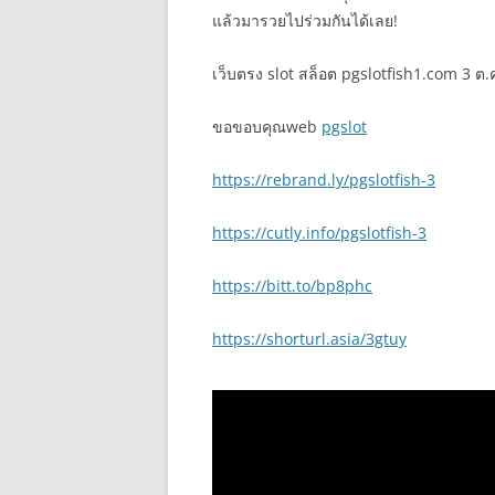
แล้วมารวยไปร่วมกันได้เลย!
เว็บตรง slot สล็อต pgslotfish1.com 3 ต.
ขอขอบคุณweb
pgslot
https://rebrand.ly/pgslotfish-3
https://cutly.info/pgslotfish-3
https://bitt.to/bp8phc
https://shorturl.asia/3gtuy