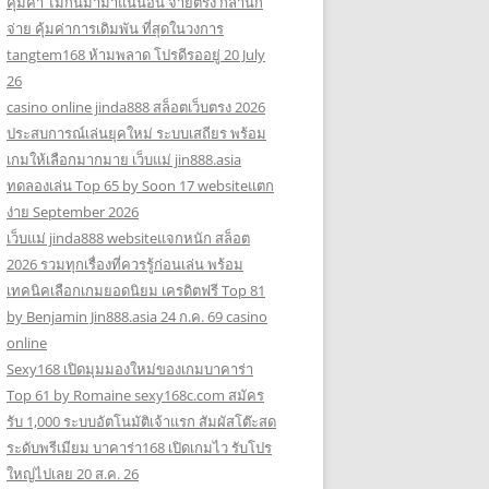
คุ้มค่า ไม่กินมาม่าแน่นอน จ่ายตรง กี่ล้านก็
จ่าย คุ้มค่าการเดิมพัน ที่สุดในวงการ
tangtem168 ห้ามพลาด โปรดีรออยู่ 20 July
26
casino online jinda888 สล็อตเว็บตรง 2026
ประสบการณ์เล่นยุคใหม่ ระบบเสถียร พร้อม
เกมให้เลือกมากมาย เว็บแม่ jin888.asia
ทดลองเล่น Top 65 by Soon 17 websiteแตก
ง่าย September 2026
เว็บแม่ jinda888 websiteแจกหนัก สล็อต
2026 รวมทุกเรื่องที่ควรรู้ก่อนเล่น พร้อม
เทคนิคเลือกเกมยอดนิยม เครดิตฟรี Top 81
by Benjamin Jin888.asia 24 ก.ค. 69 casino
online
Sexy168 เปิดมุมมองใหม่ของเกมบาคาร่า
Top 61 by Romaine sexy168c.com สมัคร
รับ 1,000 ระบบอัตโนมัติเจ้าแรก สัมผัสโต๊ะสด
ระดับพรีเมียม บาคาร่า168 เปิดเกมไว รับโปร
ใหญ่ไปเลย 20 ส.ค. 26