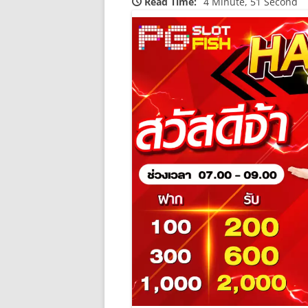
Read Time:
4 Minute, 51 Second