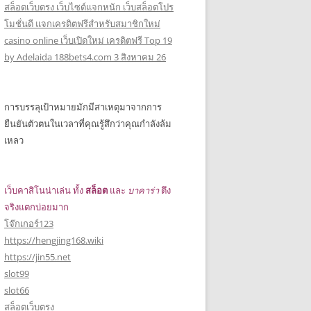
สล็อตเว็บตรง เว็บไซต์แจกหนัก เว็บสล็อตโปร
โมชั่นดี แจกเครดิตฟรีสำหรับสมาชิกใหม่
casino online เว็บเปิดใหม่ เครดิตฟรี Top 19
by Adelaida 188bets4.com 3 สิงหาคม 26
การบรรลุเป้าหมายมักมีสาเหตุมาจากการ
ยืนยันตัวตนในเวลาที่คุณรู้สึกว่าคุณกำลังล้ม
เหลว
เว็บคาสิโนน่าเล่น ทั้ง
สล็อต
และ
บาคาร่า
ตึง
จริงแตกบ่อยมาก
โจ๊กเกอร์123
https://hengjing168.wiki
https://jin55.net
slot99
slot66
สล็อตเว็บตรง