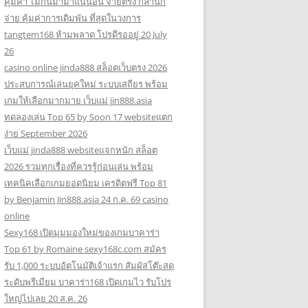
คุ้มค่า ไม่กินมาม่าแน่นอน จ่ายตรง กี่ล้านก็
จ่าย คุ้มค่าการเดิมพัน ที่สุดในวงการ
tangtem168 ห้ามพลาด โปรดีรออยู่ 20 July
26
casino online jinda888 สล็อตเว็บตรง 2026
ประสบการณ์เล่นยุคใหม่ ระบบเสถียร พร้อม
เกมให้เลือกมากมาย เว็บแม่ jin888.asia
ทดลองเล่น Top 65 by Soon 17 websiteแตก
ง่าย September 2026
เว็บแม่ jinda888 websiteแจกหนัก สล็อต
2026 รวมทุกเรื่องที่ควรรู้ก่อนเล่น พร้อม
เทคนิคเลือกเกมยอดนิยม เครดิตฟรี Top 81
by Benjamin Jin888.asia 24 ก.ค. 69 casino
online
Sexy168 เปิดมุมมองใหม่ของเกมบาคาร่า
Top 61 by Romaine sexy168c.com สมัคร
รับ 1,000 ระบบอัตโนมัติเจ้าแรก สัมผัสโต๊ะสด
ระดับพรีเมียม บาคาร่า168 เปิดเกมไว รับโปร
ใหญ่ไปเลย 20 ส.ค. 26