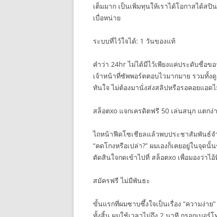
เต็มมาก เป็นเพิ่มทุนให้เราได้โอกาสได้สปิ
เบื่อหน่าย
ระบบที่ไว้ใจได้: 1 วันของแท้
คำว่า 24hr ไม่ได้มีไว้เพียงแค่ประดับชื่
เจ้าหน้าที่ซัพพอร์ตตอบไวมากมาย รวมทั้งด
ทันใจ ไม่ต้องมานั่งส่งสลิปหรือรอคอยแอด
สล็อตxo แจกเครดิตฟรี 50 เล่นสนุก แตกง่า
ไถหน้าฟีดโซเชียลแล้วพบประชาสัมพันธ์จำพ
“คดโกงหรือเปล่า?” ผมเองก็เคยอยู่ในจุดนั
ตัดสินใจกดเข้าไปที่ สล็อตxo เพื่อมองว่า
สมัครฟรี ไม่มีพันธะ
ขั้นแรกที่ผมซาบซึ้งใจเป็นเรื่อง “ความง
ทั้งสิ้น ผมใช้เวลาไม่ถึง 2 นาที กรอกเบอร์โ