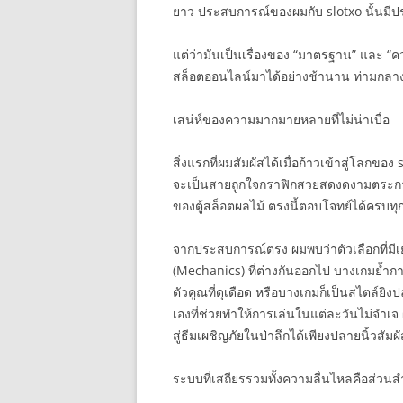
ยาว ประสบการณ์ของผมกับ slotxo นั้นมีประ
แต่ว่ามันเป็นเรื่องของ “มาตรฐาน” และ “
สล็อตออนไลน์มาได้อย่างช้านาน ท่ามกลางคู่
เสน่ห์ของความมากมายหลายที่ไม่น่าเบื่อ
สิ่งแรกที่ผมสัมผัสได้เมื่อก้าวเข้าสู่โลกข
จะเป็นสายถูกใจกราฟิกสวยสดงดงามตระก
ของตู้สล็อตผลไม้ ตรงนี้ตอบโจทย์ได้ครบทุ
จากประสบการณ์ตรง ผมพบว่าตัวเลือกที่มีเย
(Mechanics) ที่ต่างกันออกไป บางเกมย้ำกา
ตัวคูณที่ดุเดือด หรือบางเกมก็เป็นสไตล์ย
เองที่ช่วยทำให้การเล่นในแต่ละวันไม่จ
สู่ธีมเผชิญภัยในป่าลึกได้เพียงปลายนิ้วสัมผ
ระบบที่เสถียรรวมทั้งความลื่นไหลคือส่วนส