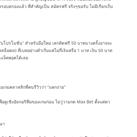
ครอบครองแล้ว ที่สำคัญเป็น สมัครฟรี จริงๆขอรับ ไม่มีเรียกเก็บ
“รับโปรโมชั่น” สำหรับมือใหม่ เครดิตฟรี 50 บาทบางครั้งอาจจะ
็อตxo ที่เบทอย่างต่ำเริ่มแค่ไม่กี่เงินหรือ 1 บาท เงิน 50 บาท
ุ้นแจ็คพอตได้เลย
อเกมคลาสสิกที่คนรีวิวว่า “แตกง่าย”
พื่อดูเชิงอัลกอริทึมของเกมก่อน ไม่วู่วามกด Max Bet ตั้งแต่ตา
ษณา