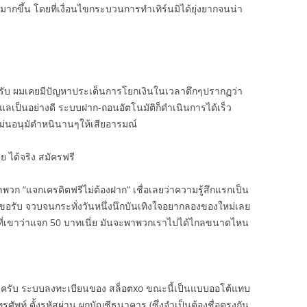
นมากขึ้น โดยที่เงื่อนไขกระบวนการทำเทิร์นมิได้ยุ่งยากจนน่า
อขอรับ ผมเคยมีปัญหาประเด็นการโยกเงินในเวลาดึกๆปรากฏว่า
ูแลเป็นอย่างดี ระบบฝาก-ถอนอัตโนมัติก็ดำเนินการได้เร็ว
ไม่นอนุมัตำหนินานๆให้เสียอารมณ์
ย ได้จริง สมัครฟรี
วก “แจกเครดิตฟรีไม่ต้องฝาก” เชื่อเลยว่าความรู้สึกแรกเป็น
้นขอรับ จวบจนกระทั่งวันหนึ่งนึกบันเทิงใจอยากลองของใหม่เลย
ไอ้ที่เขาว่าแจก 50 บาทเนี่ย มันจะพาพวกเราไปได้ไกลขนาดไหน
่าย” ครับ ระบบลงทะเบียนของ สล็อตxo ขณะนี้เป็นแบบออโต้แทบ
ทรศัพท์ ตั้งรหัสผ่าน ผูกบัญชีธนาคาร (ซึ่งจำเป็นต้องชื่อตรงกัน