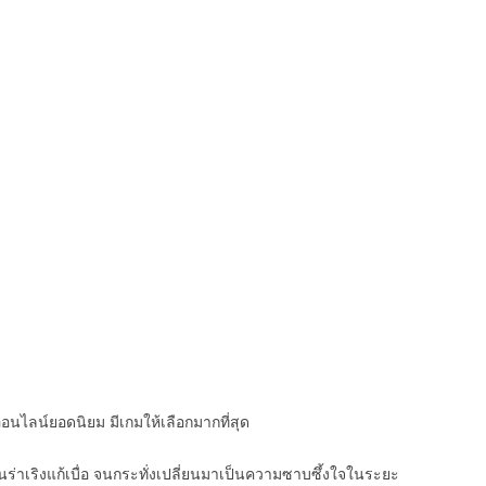
นไลน์ยอดนิยม มีเกมให้เลือกมากที่สุด
นร่าเริงแก้เบื่อ จนกระทั่งเปลี่ยนมาเป็นความซาบซึ้งใจในระยะ