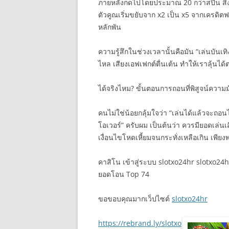
ภายหลังกดไปโดยประมาณ 20 กว่าสปิน สิ่งท
ตัวคูณเริ่มขยับจาก x2 เป็น x5 จากเครดิ
หลักพัน
ความรู้สึกในช่วงเวลานั้นคือมัน “เล่นบันเท
ไหล เสียงเอฟเฟกต์ตื่นเต้น ทำให้เราลุ้นได้
ได้จริงไหม? ขั้นตอนการถอนที่พิสูจน์ความม
คนไม่ใช่น้อยกลุ้มใจว่า “เล่นได้แล้วจะถอ
โอเวอร์” ครับผม เป็นต้นว่า ควรมียอดเล่น
เงื่อนไขโหดเหี้ยมจนกระทั่งเหลือเกิน เพ
คาสิโน เข้าสู่ระบบ slotxo24hr slotxo2
ยอดโอน Top 74
ขอขอบคุณมากเว็ปไซต์
slotxo24hr
https://rebrand.ly/slotxo