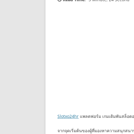
Slotxo24hr
แพลตฟอร์ม เกมเดิมพันสล็อตออ
จากจุดเริ่มต้นของผู้ที่มองหาความสนุกสนา