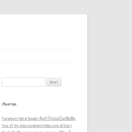
ค้นหา
สำหรับ:
เรื่องล่าสุด
Tangtem168 สายแตก ลุ้นกำไรแบบไม่เสียฟีล
Top 31 by Ada tangtem168e.com ฝากมา