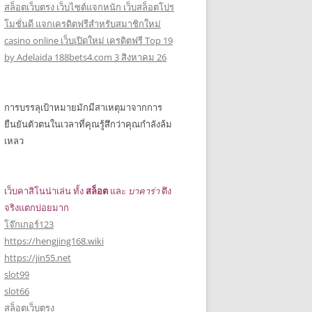
สล็อตเว็บตรง เว็บไซต์แจกหนัก เว็บสล็อตโปร
โมชั่นดี แจกเครดิตฟรีสำหรับสมาชิกใหม่
casino online เว็บเปิดใหม่ เครดิตฟรี Top 19
by Adelaida 188bets4.com 3 สิงหาคม 26
การบรรลุเป้าหมายมักมีสาเหตุมาจากการ
ยืนยันตัวตนในเวลาที่คุณรู้สึกว่าคุณกำลังล้ม
เหลว
เว็บคาสิโนน่าเล่น ทั้ง
สล็อต
และ
บาคาร่า
ตึง
จริงแตกบ่อยมาก
โจ๊กเกอร์123
https://hengjing168.wiki
https://jin55.net
slot99
slot66
สล็อตเว็บตรง