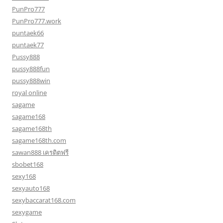
PunPro777
PunPro777.work
puntaek66
puntaek77
Pussy888
pussy888fun
pussy888win
royal online
sagame
sagame168
sagame168th
sagame168th.com
sawan888 เครดิตฟรี
sbobet168
sexy168
sexyauto168
sexybaccarat168.com
sexygame