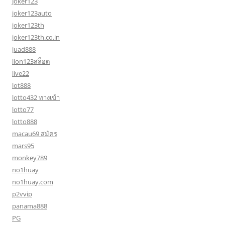
Joker123
joker123auto
joker123th
joker123th.co.in
juad888
lion123สล็อต
live22
lot888
lotto432 ทางเข้า
lotto77
lotto888
macau69 สมัคร
mars95
monkey789
no1huay
no1huay.com
p2vvip
panama888
PG