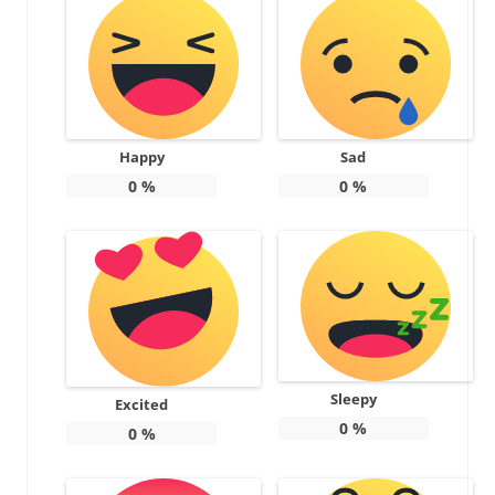
Happy
Sad
0
%
0
%
Sleepy
Excited
0
%
0
%