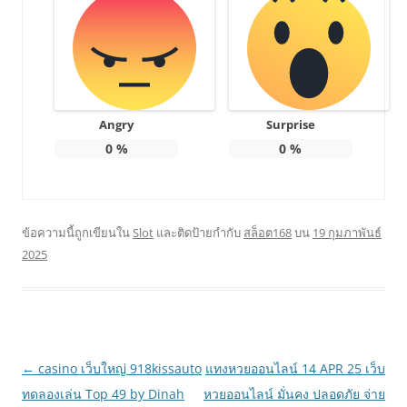
Angry
Surprise
0
%
0
%
ข้อความนี้ถูกเขียนใน
Slot
และติดป้ายกำกับ
สล็อต168
บน
19 กุมภาพันธ์
2025
เมนู
←
casino เว็บใหญ่ 918kissauto
แทงหวยออนไลน์ 14 APR 25 เว็บ
นำทาง
ทดลองเล่น Top 49 by Dinah
หวยออนไลน์ มั่นคง ปลอดภัย จ่าย