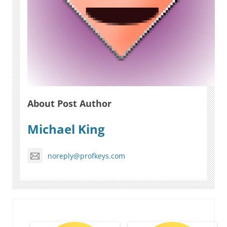
About Post Author
Michael King
noreply@profkeys.com