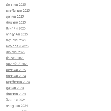
ธันวาคม 2025
พฤศจิกายน 2025
ตุลาคม 2025
กันยายน 2025
สิงหาคม 2025
กรกฎาคม 2025
มิถุนายน 2025
พฤษภาคม 2025
เมษายน 2025
มีนาคม 2025
กุมภาพันธ์ 2025
มกราคม 2025
ธันวาคม 2024
พฤศจิกายน 2024
ตุลาคม 2024
กันยายน 2024
สิงหาคม 2024
กรกฎาคม 2024