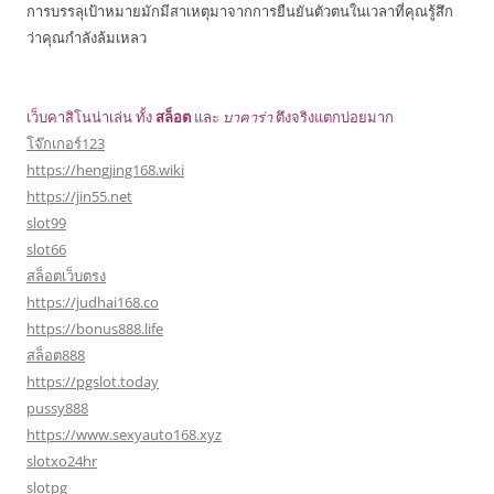
การบรรลุเป้าหมายมักมีสาเหตุมาจากการยืนยันตัวตนในเวลาที่คุณรู้สึก
ว่าคุณกำลังล้มเหลว
เว็บคาสิโนน่าเล่น ทั้ง
สล็อต
และ
บาคาร่า
ตึงจริงแตกบ่อยมาก
โจ๊กเกอร์123
https://hengjing168.wiki
https://jin55.net
slot99
slot66
สล็อตเว็บตรง
https://judhai168.co
https://bonus888.life
สล็อต888
https://pgslot.today
pussy888
https://www.sexyauto168.xyz
slotxo24hr
slotpg