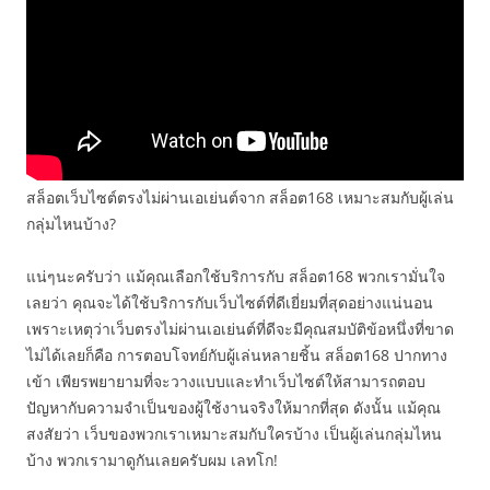
สล็อตเว็บไซต์ตรงไม่ผ่านเอเย่นต์จาก สล็อต168 เหมาะสมกับผู้เล่น
กลุ่มไหนบ้าง?
แน่ๆนะครับว่า แม้คุณเลือกใช้บริการกับ สล็อต168 พวกเรามั่นใจ
เลยว่า คุณจะได้ใช้บริการกับเว็บไซต์ที่ดีเยี่ยมที่สุดอย่างแน่นอน
เพราะเหตุว่าเว็บตรงไม่ผ่านเอเย่นต์ที่ดีจะมีคุณสมบัติข้อหนึ่งที่ขาด
ไม่ได้เลยก็คือ การตอบโจทย์กับผู้เล่นหลายชิ้น สล็อต168 ปากทาง
เข้า เพียรพยายามที่จะวางแบบและทำเว็บไซต์ให้สามารถตอบ
ปัญหากับความจำเป็นของผู้ใช้งานจริงให้มากที่สุด ดังนั้น แม้คุณ
สงสัยว่า เว็บของพวกเราเหมาะสมกับใครบ้าง เป็นผู้เล่นกลุ่มไหน
บ้าง พวกเรามาดูกันเลยครับผม เลทโก!