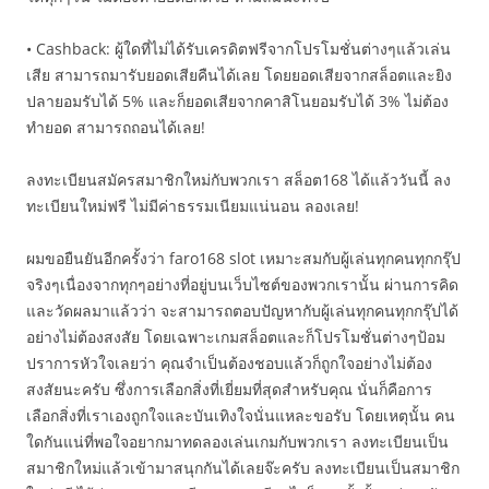
• Cashback: ผู้ใดที่ไม่ได้รับเครดิตฟรีจากโปรโมชั่นต่างๆแล้วเล่น
เสีย สามารถมารับยอดเสียคืนได้เลย โดยยอดเสียจากสล็อตและยิง
ปลายอมรับได้ 5% และก็ยอดเสียจากคาสิโนยอมรับได้ 3% ไม่ต้อง
ทำยอด สามารถถอนได้เลย!
ลงทะเบียนสมัครสมาชิกใหม่กับพวกเรา สล็อต168 ได้แล้ววันนี้ ลง
ทะเบียนใหม่ฟรี ไม่มีค่าธรรมเนียมแน่นอน ลองเลย!
ผมขอยืนยันอีกครั้งว่า faro168 slot เหมาะสมกับผู้เล่นทุกคนทุกกรุ๊ป
จริงๆเนื่องจากทุกๆอย่างที่อยู่บนเว็บไซต์ของพวกเรานั้น ผ่านการคิด
และวัดผลมาแล้วว่า จะสามารถตอบปัญหากับผู้เล่นทุกคนทุกกรุ๊ปได้
อย่างไม่ต้องสงสัย โดยเฉพาะเกมสล็อตและก็โปรโมชั่นต่างๆป้อม
ปราการหัวใจเลยว่า คุณจำเป็นต้องชอบแล้วก็ถูกใจอย่างไม่ต้อง
สงสัยนะครับ ซึ่งการเลือกสิ่งที่เยี่ยมที่สุดสำหรับคุณ นั่นก็คือการ
เลือกสิ่งที่เราเองถูกใจและบันเทิงใจนั่นแหละขอรับ โดยเหตุนั้น คน
ใดกันแน่ที่พอใจอยากมาทดลองเล่นเกมกับพวกเรา ลงทะเบียนเป็น
สมาชิกใหม่แล้วเข้ามาสนุกกันได้เลยจ๊ะครับ ลงทะเบียนเป็นสมาชิก