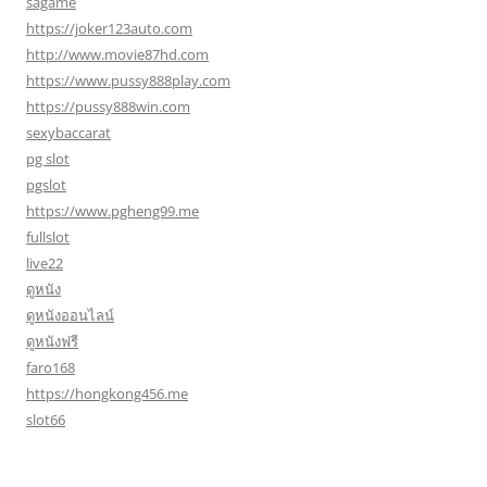
sagame
https://joker123auto.com
http://www.movie87hd.com
https://www.pussy888play.com
https://pussy888win.com
sexybaccarat
pg slot
pgslot
https://www.pgheng99.me
fullslot
live22
ดูหนัง
ดูหนังออนไลน์
ดูหนังฟรี
faro168
https://hongkong456.me
slot66