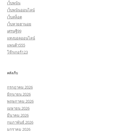
เว็บพนัน
เว็บพนันออนไลน์
เว็บสล็อต
เว็บหวยฮานอย
เศรษฐี99
แทงบอลออนไลน์
แพนด้า555
โจ๊กเกอร์123
คลังเก็บ
กรกฎาคม 2026
มิถุนายน 2026
พฤษภาคม 2026
เมษายน 2026
มีนาคม 2026
กุมภาพันธ์ 2026
มกราคม 2026