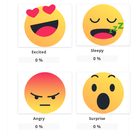
Sleepy
Excited
0
%
0
%
Angry
Surprise
0
%
0
%