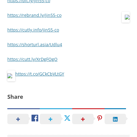
https://bit.ly/jin55-co
https://rebrand.ly/jin55-co
https://cutly.info/jin55-co
https://shorturl.asia/Udlu4
https://cutt.ly/XrDgFOgO
https://t.co/GCkCbVLtGY
Share