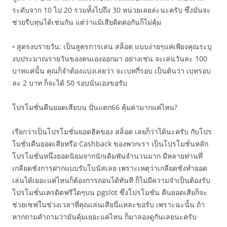
ระดับจาก 10 ไป 20 รวมทั้งไปถึง 30 หน่วยเลยล่ะนะครับ ซึ่งมันจะ
ช่วยรีบทุนได้เช่นกัน แต่ว่าแม้เสียติดต่อกันก็ไม่คุ้ม
• สูตรงบรายวัน: เป็นสูตรการเล่น สล็อต แบบง่ายๆแค่เพียงคุณระบุ
งบประมาณรายวันของตนเองออกมา อย่างเช่น จะเล่นวันละ 100
บาทแค่นั้น คุณก็จำต้องแบ่งเลยว่า จะเบทกี่รอบ เป็นต้นว่า เบทรอบ
ละ 2 บาท ก็จะได้ 50 รอบนั่นเองขอรับ
โปรโมชั่นคืนยอดเสียบน ปั่นแตก66 คุ้มค่ามากแค่ไหน?
เรียกว่าเป็นโปรโมชั่นยอดฮิตของ สล็อต เลยก็ว่าได้นะครับ กับโปร
โมชั่นคืนยอดเสียหรือ Cashback ของพวกเรา เป็นโปรโมชั่นหลัก
โปรโมชั่นหนึ่งยอดนิยมจากนักเดิมพันจำนวนมาก มีหลายท่านที่
เกลียดชังการฝากแบบรับโบนัสเลย เพราะเหตุว่าเกลียดชังทำยอด
เล่นได้เยอะแค่ไหนก็ต้องการถอนได้ทันที ก็ไม่มีความจำเป็นต้องรับ
โปรโมชั่นเครดิตฟรีใดๆบน pgslot ซึ่งโปรโมชั่น คืนยอดเสียก็จะ
ช่วยเซฟในช่วงเวลาที่คุณเล่นเสียนี่แหละขอรับ เพราะฉะนั้น ถ้า
หากถามคำถามว่ามันคุ้มเยอะแค่ไหน ก็มาลองดูกันเลยนะครับ