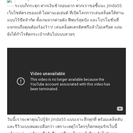
ระบบก็กระตุก ฝากเงินช้าถอนยาก พวกเราขอชี้แนะ jinda55
เว็บไซต์ตรงของแท้ ไม่ผ่านเอเย่นต์ ที่เปิดโลกการเล่นสล็อตให้ท่าน
แบบไร้ขีดจำกัด ทั้งเกมจากค่ายดัง ฟีพบร์สุดปัง และโปรโมชั่นที่
แจกจนถึงคุณต้องร้องว้าว! เล่นสล็อตเครดิตฟรีแล้วไม่เครียด แถม
ยังได้กำไรติดกระเป๋ากลับไปแบบสวยๆ
วันนี้เราจะพาคุณไปรู้จัก jinda55 แบบเจาะลึกทุกที่ พร้อมเคล็ดลับ
และรีวิวแบบหมดเปลือกว่า เพราะเหตุไรใครๆก็ตกหลุมรักเว็บนี้