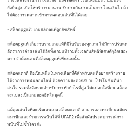
รางวัลจริงผ่านการใช้แรงงานเครดิตฟรี เว็บแห่งนี้มีความมั่นคง
ยั่งยืนสูง เปิดให้บริการมานาน รับประกันประเด็นการโอนเงินไว ถ้า
ไม่ต้องการพลาดเข้ามาทดสอบเล่นที่นี่ได้เลย
• สล็อตpgแท้: เกมสล็อตแท้ถูกลิขสิทธิ์
สล็อตpgแท้ เก็บรวบรวมเกมแท้ที่มีใบรับรองทุกเกม ไม่มีการปรับลด
อัตราการจ่าย เล่นได้อีกทั้งเกมแท้รวมทั้งเจอกับสิทธิพิเศษดีๆอีกเยอะ
มาก จำต้องเล่นที่สล็อตpgแท้เพียงแค่นั้น
สล็อตแตกดี ถือเป็นหนึ่งในทางเลือกที่ดีสำหรับคนที่อยากสร้างราย
ได้จากการพนันออนไลน์ ด้วยความสะดวกสบาย โปรโมชั่นที่น่า
สนใจ รวมทั้งจังหวะสำหรับการทำกำไรที่สูง ไม่แปลกใจที่เกมสล็อต
จะแปลงเป็นเกมยอดฮิตในยุคนี้
แม้คุณสนใจที่จะเริ่มเล่นเกม สล็อตแตกดี สามารถลงทะเบียนสมัคร
สมาชิกและร่วมการพนันได้ที่ UFAP2 เพื่อสัมผัสประสบการณ์การ
พนันที่ไม่ซ้ำใครค่ะ