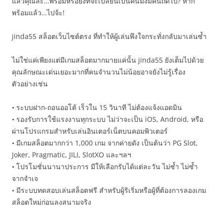
แล้วคุณล่ะ…พร้อมหรือยังที่จะเปลี่ยนเป็นคนมั่งมีคนถัดไป? หาก
พร้อมแล้ว…ไปจ้ะ!
jinda55 สล็อตเว็บไซต์ตรง ที่ทำให้ผู้เล่นพึงใจกระทั่งกลับมาเล่นซ้ำ
ไม่ใช่แค่เพียงแต่มีเกมสล็อตมากมายแค่นั้น jinda55 ยังเต็มไปด้วย
คุณลักษณะเด่นเยอะมากที่คนจำนวนไม่น้อยอาจยังไม่รู้เรื่อง
ตัวอย่างเช่น
• ระบบฝาก-ถอนออโต้ เร็วใน 15 วินาที ไม่ต้องแจ้งแอดมิน
• รองรับการใช้แรงงานทุกระบบ ไม่ว่าจะเป็น iOS, Android, หรือ
ผ่านโปรแกรมสำหรับเล่นอินเตอร์เน็ตบนคอมพิวเตอร์
• มีเกมสล็อตมากกว่า 1,000 เกม จากค่ายดัง เป็นต้นว่า PG Slot,
Joker, Pragmatic, JILI, SlotXO และฯลฯ
• โปรโมชั่นนานาประการ มีให้เลือกรับได้แต่ละวัน ไม่ซ้ำ ไม่ซ้ำ
จากจำเจ
• มีระบบทดสอบเล่นสล็อตฟรี สำหรับผู้ริเริ่มหรือผู้ที่ต้องการลองเกม
สล็อตใหม่ก่อนลงสนามจริง