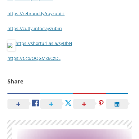
https://rebrand.ly/rayzubiri
https://cutly.info/rayzubiri
https://shorturl.asia/syDbN
https://t.co/OQGMx6CzDL
Share