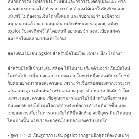
หนักแตกจริง ไม่พลาดโปรโมชั่นและกิจกรรมเด็ดๆเยอะแยะ ฝาก
ถอนผ่านระบบออโต้ ทำรายการด้วยตัวเองได้เลยในทันที ทดสอบ
เล่นฟรี ไม่ต้องจ่ายเงินใดๆทั้งหมด และก็บอกเลยว่า ยังมีความ
สนุกสนานแล้วก็ความสนุกสนานอีกเพียบเลยรอคุณอยู่ สมัคร
pgslot รับเครดิตฟรีได้โดยทันที อย่าคอยช้า ลงทะเบียนสมัคร
สมาชิกใหม่แล้วมาบันเทิงใจกัน!
สูตรเดินเงินเล่น pgslot สำหรับมือใหม่โดยเฉพาะ มีอะไรบ้าง?
สำหรับผู้ใดที่เข้ามาเล่น สล็อต ได้ไม่นาน เรียกตัวเองว่าเป็นมือใหม่
โดยยิ่งไปกว่านั้น บอกเลยว่า บทความในพาร์ทนี้จะต้องมีประโยชน์
กับคุณอย่างมากเลยล่ะครับผม เพราะว่าเว็บสล็อตของพวกเราจะมา
เสนอแนะสูตรเดินเงินสำหรับเล่นเกม pgslot เว็บตรง อันดับ 1 โดย
เฉพาะเลยล่ะครับผม เพื่อคุณสามารถเอาไปใช้สำหรับเพื่อการเล่น
ปั่นแตก66 จริงได้ เพิ่มโอกาสสำหรับเพื่อการทำเงินที่มากขึ้น และ
ช่วยลดการเสี่ยงในการเล่นเสียได้ดีขึ้นอีกด้วย จะมีสูตรเดินเงินแบบ
ไหนบ้างนั้น พวกเราจะพาคุณไปทดลองเองครับ เลทโก!
• สูตร 1-1-2: เป็นสูตรการเล่น pgslot รากฐานอีกสูตรที่จะทบเบาๆ