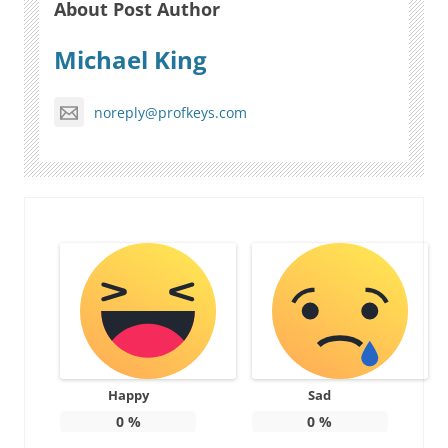
About Post Author
Michael King
noreply@profkeys.com
Happy
Sad
0
%
0
%