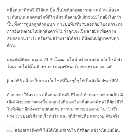
สล็อตเครดิตฟรี มิได้แค่เป็นเว็บไซต์สล็อตธรรมดา แม้กระนั้นยก
ระดับเป็นแพลตฟอร์มที่ดีไซน์มาเพื่อสายปั่นjinda55โดยยิ่งไปกว่า
นั้น ทั้งการดูแลลูกค้าแบบ VIP ระบบที่เสถียรปลอดภัย ไปจนกระทั่ง
การอัปเดตเกมใหม่ทุกสัปดาห์ ไม่ว่าคุณจะเป็นสายปั่นเพื่อความ
สนุกสนานร่าเริง หรือสายสร้างรายได้จริง ที่นี่ตอบปัญหาครบทุก
ด้าน
แถมยังมีทีมงานดูแล 24 ชั่วโมงผ่านไลน์ หรือแชทหน้าเว็บไซต์ คำ
ไหนตอบไม่ได้ไม่มี เพราะว่ากลุ่มซัพพอร์ตเขาเทรนมาอย่างดี
jinda55 สล็อตเว็บตรง เว็บไซต์ที่ใครๆก็ชูให้เป็นตัวท็อปของปีนี้!
ถ้าหากจะให้สรุปว่า สล็อตเครดิตฟรี ดีไหม? คำตอบง่ายๆเลยเป็น ดี
เลิศ! ด้วยเหตุว่าตรงนี้รวมทุกข้อดีของเว็บสล็อตเครดิตฟรีที่ต้องมีไว้
ในที่เดียว อีกทั้งความปลอดภัย ความมากมายของเกม โปรโมชั่น
แรง ระบบออโต้รวดเร็วทันใจ และก็ที่สำคัญคือ แตกง่าย จ่ายจริง
สล็อตเครดิตฟรี ไม่ได้เป็นแค่เว็บไซต์สล็อต แต่ว่าเป็นเหมือน