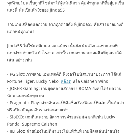
ทุกฟีพบร์บนเว็บถูกดีไซน์มาให้ผู้เล่นคิดว่า คุ้มค่าทุกนาทีที่อยู่บนเว็บ
แห่งนี้ นั่นเป็นหัวใจของ jinda55
รวมเกม สล็อตแตกง่าย จากทุกค่ายดัง ที่ jinda55 คัดสรรมาอย่างดี
แตกหนัทุกเกม !
Jinda55 ไม่ใช่แค่มีเกมเยอะ แม้กระนั้นยังเน้นเลือกเฉพาะเกมที่
แตกง่าย จ่ายจริง กำไรงาม เท่านั้น เกมจากค่ายยอดฮิตที่คุณจะได้
เล่น อย่างเช่น
• PG Slot: ภาพสวย เอฟเฟกต์ดี ฟีเจอร์โบนัสนานาประการ ได้แก่
Fortune Tiger, Lucky Neko,
สล็อต
หรือ Caishen Wins
• JOKER Gaming: เกมสุดคลาสสิกอย่าง ROMA ยังคงได้รับความ
นิยม แตกหนักทุกเบท
• Pragmatic Play: ค่ายอินเตอร์ที่ลือชื่อเรื่องฟีเจอร์พิเศษ เป็นต้นว่า
ฟรีสปิน ตัวคูณเงินรางวัลหลายเท่า
• SlotXO: เกมที่เล่นง่าย อัตราการจ่ายแจ่มชัด อาทิเช่น Lucky
Panda, Supreme Caishen
• JILI Slot: ค่ายน้องใหม่ที่มาแรงไม่แพ้รุ่นพี่ เกมมีลูกเล่นน่าสนใจ