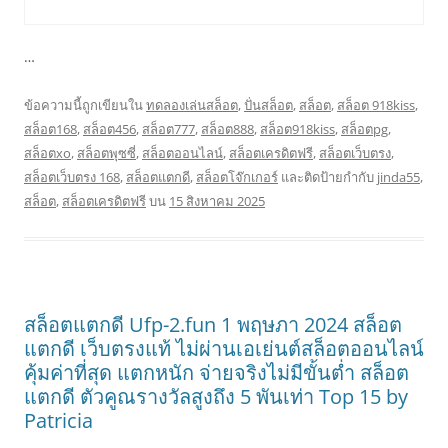
…
ข้อความนี้ถูกเขียนใน
ทดลองเล่นสล็อต
,
ปั่นสล็อต
,
สล็อต
,
สล็อต 918kiss
,
สล็อต168
,
สล็อต456
,
สล็อต777
,
สล็อต888
,
สล็อต918kiss
,
สล็อตpg
,
สล็อตxo
,
สล็อตพุซซี่
,
สล็อตออนไลน์
,
สล็อตเครดิตฟรี
,
สล็อตเว็บตรง
,
สล็อตเว็บตรง 168
,
สล็อตแตกดี
,
สล็อตโจ๊กเกอร์
และติดป้ายกำกับ
jinda55
,
สล็อต
,
สล็อตเครดิตฟรี
บน
15 สิงหาคม 2025
สล็อตแตกดี Ufp-2.fun 1 พฤษภา 2024 สล็อต
แตกดี เว็บตรงแท้ ไม่ผ่านเอเย่นต์สล็อตออนไลน์
คุ้มค่าที่สุด แตกหนัก จ่ายจริงไม่มีขั้นต่ำ สล็อต
แตกดี ตัวคูณรางวัลสูงถึง 5 พันเท่า Top 15 by
Patricia