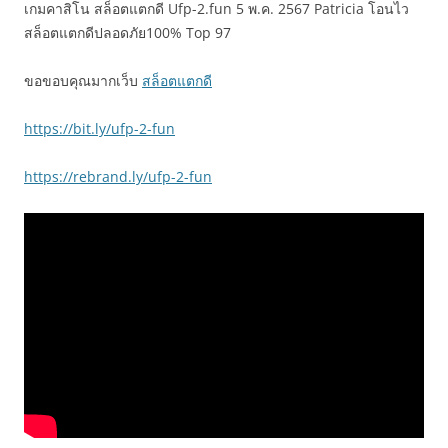
เกมคาสิโน สล็อตแตกดี Ufp-2.fun 5 พ.ค. 2567 Patricia โอนไว
สล็อตแตกดีปลอดภัย100% Top 97
ขอขอบคุณมากเว็บ
สล็อตแตกดี
https://bit.ly/ufp-2-fun
https://rebrand.ly/ufp-2-fun