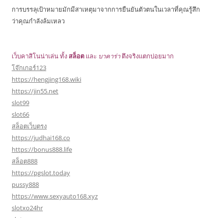
การบรรลุเป้าหมายมักมีสาเหตุมาจากการยืนยันตัวตนในเวลาที่คุณรู้สึก
ว่าคุณกำลังล้มเหลว
เว็บคาสิโนน่าเล่น ทั้ง
สล็อต
และ
บาคาร่า
ตึงจริงแตกบ่อยมาก
โจ๊กเกอร์123
https://hengjing168.wiki
https://jin55.net
slot99
slot66
สล็อตเว็บตรง
https://judhai168.co
https://bonus888.life
สล็อต888
https://pgslot.today
pussy888
https://www.sexyauto168.xyz
slotxo24hr