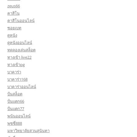
zeus66
คาสิโน
คาสิโนออนไลน์
ซอยเบท
ดูหนัง
ดูหนังออนไลน์
ทดลองเล่นสล็อต
ทางเข้า live22
ทางเข้าpg
บาคาร่า
บาคาร่า168
บาคาร่าออนไลน์
ปั่นสล็อต
ปั่นแตก66
ปั่นแตก77
พนันออนไลน์
พุซซี่888
มหาวิทยาลัยสวนสุนันทา