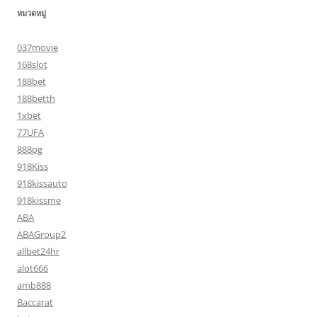
หมวดหมู่
037movie
168slot
188bet
188betth
1xbet
77UFA
888pg
918Kiss
918kissauto
918kissme
ABA
ABAGroup2
allbet24hr
alot666
amb888
Baccarat