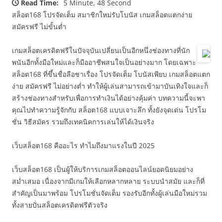
Read Time:
5 Minute, 48 Second
สล็อต168 โปรจัดเต็ม สมาชิกใหม่รับโบนัส เกมสล็อตแตกง่าย
สมัครฟรี ไม่ขั้นต่ำ
เกมสล็อตเครดิตฟรีในปัจจุบันเปลี่ยนเป็นอีกหนึ่งช่องทางที่นัก
พนันอีกทั้งมือใหม่และก็มืออาชีพสนใจเป็นอย่างมาก โดยเฉพาะ
สล็อต168 ที่ขึ้นชื่อลือชาเรื่อง โปรจัดเต็ม โบนัสเพียบ เกมสล็อตแตก
ง่าย สมัครฟรี ไม่อย่างต่ำ ทำให้ผู้เล่นสามารถเข้ามาบันเทิงใจและก็
สร้างช่องทางสำหรับเพื่อการทำเงินได้อย่างคุ้มค่า บทความนี้จะพา
คุณไปทำความรู้จักกับ สล็อต168 แบบเจาะลึก ทั้งยังจุดเด่น โปรโม
ชั่น วิธีสมัคร รวมถึงเทคนิคการเล่นให้ได้เงินจริง
เว็บสล็อต168 คืออะไร ทำไมถึงมาแรงในปี 2025
เว็บสล็อต168 เป็นผู้ให้บริการเกมสล็อตออนไลน์ยอดนิยมอย่าง
สม่ำเสมอ เนื่องจากมีเกมให้เลือกหลากหลาย ระบบนำสมัย และก็ที่
สำคัญเป็นมาพร้อม โปรโมชั่นจัดเต็ม รองรับอีกทั้งผู้เล่นมือใหม่รวม
ทั้งสายปั่นสล็อตเครดิตฟรีตัวจริง