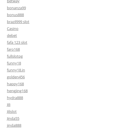
betway
bonanza99
bonus888
brazil999 slot
Casino
debet
fafa 123 slot
faro168
fullslotpg
funny18
funny18.in
golden456
happy168
hengjing168
hydra888
Jili
Jilislot
Jinda55
jinda888