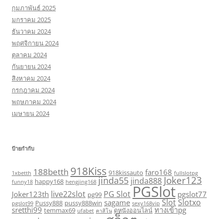
กุมภาพันธ์ 2025
มกราคม 2025
ธันวาคม 2024
พฤศจิกายน 2024
ตุลาคม 2024
กันยายน 2024
สิงหาคม 2024
กรกฎาคม 2024
พฤษภาคม 2024
เมษายน 2024
ป้ายกำกับ
918Kiss
188betth
faro168
918kissauto
1xbetth
fullslotpg
Joker123
jinda55
jinda888
happy168
funny18
hengjing168
PGSlot
live22slot
PG Slot
Joker123th
pgslot77
pg99
Slot
Slotxo
sagame
Pussy888
pussy888win
pgslot99
sexy168vip
sretthi99
ทางเข้าpg
temmax69
ดูหนังออนไลน์
ufabet
คาสิโน