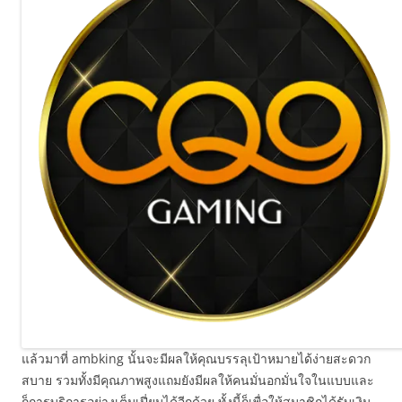
แล้วมาที่ ambking นั้นจะมีผลให้คุณบรรลุเป้าหมายได้ง่ายสะดวก
สบาย รวมทั้งมีคุณภาพสูงแถมยังมีผลให้คนมั่นอกมั่นใจในแบบและ
ก็การบริการอย่างเต็มเปี่ยมได้อีกด้วย ทั้งนี้ก็เพื่อให้สมาชิกได้รับเงิน