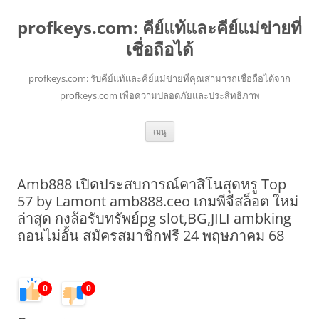
profkeys.com: คีย์แท้และคีย์แม่ข่ายที่
เชื่อถือได้
profkeys.com: รับคีย์แท้และคีย์แม่ข่ายที่คุณสามารถเชื่อถือได้จาก
profkeys.com เพื่อความปลอดภัยและประสิทธิภาพ
ข้าม
เมนู
ไป
ยัง
เนื้อหา
Amb888 เปิดประสบการณ์คาสิโนสุดหรู Top
57 by Lamont amb888.ceo เกมพีจีสล็อต ใหม่
ล่าสุด กงล้อรับทรัพย์pg slot,BG,JILI ambking
ถอนไม่อั้น สมัครสมาชิกฟรี 24 พฤษภาคม 68
0
0