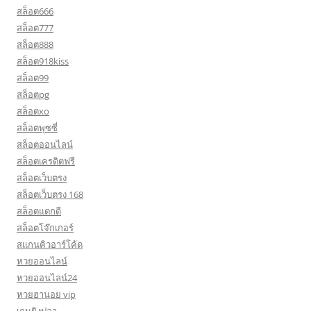
สล็อต666
สล็อต777
สล็อต888
สล็อต918kiss
สล็อต99
สล็อตpg
สล็อตxo
สล็อตพุซซี่
สล็อตออนไลน์
สล็อตเครดิตฟรี
สล็อตเว็บตรง
สล็อตเว็บตรง 168
สล็อตแตกดี
สล็อตโจ๊กเกอร์
สแกนคิวอาร์โค้ด
หวยออนไลน์
หวยออนไลน์24
หวยฮานอย vip