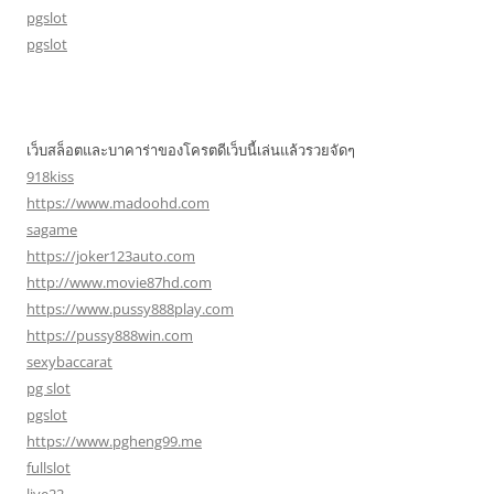
pgslot
pgslot
เว็บสล็อตและบาคาร่าของโครตดีเว็บนี้เล่นแล้วรวยจัดๆ
918kiss
https://www.madoohd.com
sagame
https://joker123auto.com
http://www.movie87hd.com
https://www.pussy888play.com
https://pussy888win.com
sexybaccarat
pg slot
pgslot
https://www.pgheng99.me
fullslot