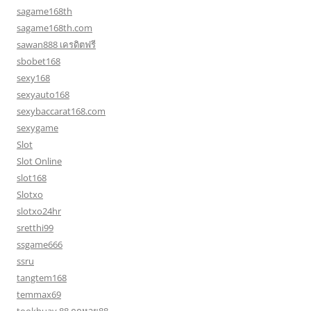
sagame168th
sagame168th.com
sawan888 เครดิตฟรี
sbobet168
sexy168
sexyauto168
sexybaccarat168.com
sexygame
Slot
Slot Online
slot168
Slotxo
slotxo24hr
sretthi99
ssgame666
ssru
tangtem168
temmax69