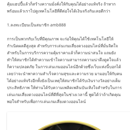
คุ้มแฮปปี้แล้วก็สร้างความมั่งคั่งให้กับคุณได้อย่างแท้จริง ถ้าหาก
พร้อมแล้วเราไปดูเทคโนโลยีที่ดีต่อใจได้เงินจริงกันเลยดีกว่า
1.ลงทะเบียนเป็นสมาชิก amb888
การเป็นพวกกับเว็บที่มีคุณภาพ จะก่อให้คุณได้ใช้เทคโนโลยีให้
กำเนิดผลดีสูงสุด สำหรับการเล่นเกมเสี่ยงดวงออนไลน์ที่มั่นจิตใจ
สำหรับในการบริการความคุ้มราคาแล้วก็ความน่าสนใจ แถมยัง
ทำให้สมาชิกได้ทำความเข้าใจความสามารถความน่าดึงดูดใจแล้ว
ก็ความปลอดภัย ในการเล่นเกมออนไลน์อีกด้วยซึ่งเว็บแห่งนี้บอกได้
เลยว่าจะนำพาความสำเร็จความสุขและความรวย มามอบให้กับคน
ได้อย่างแท้จริงอีกทั้งยังเป็นเหตุให้สมาชิกได้รับเงินรางวัลอย่างเต็ม
ประสิทธิภาพ ให้ท่านได้รับความเพลิดเพลินบันเทิงใจสำหรับในการ
เล่นเกมเสี่ยงดวงออนไลน์ที่ดีที่สุดในช่วงเวลานี้ พูดได้ว่าถ้าเกิดคุณ
พอใจสำหรับเพื่อการเล่นเกมเสี่ยงดวงออนไลน์