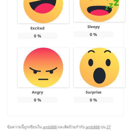
Sleepy
Excited
0
%
0
%
Angry
Surprise
0
%
0
%
ข้อความนี้ถูกเขียนใน
amb888
และติดป้ายกำกับ
amb888
บน
27