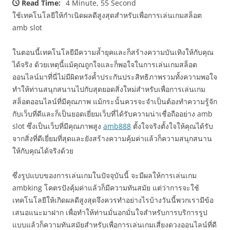
Read Time:
4 Minute, 55 Second
ใช้เทคโนโลยีให้กำเนิดผลดีสูงสุดสำหรับเพื่อการเล่นเกมสล็อต
amb slot
ในตอนนี้เทคโนโลยีมีความล้ำยุคและก็สร้างความบันเทิงให้กับคุณ
ได้จริง ด้วยเหตุนี้แม้คุณถูกใจและก็พอใจในการเล่นเกมสล็อต
ออนไลน์มาที่นี่ไม่มีผิดหวังค้ำประกันประสิทธิภาพรวมทั้งความพอใจ
ทำให้ท่านสนุกสนานไปกับสุดยอดสิ่งใหม่สำหรับเพื่อการเล่นเกม
สล็อตออนไลน์ที่มีคุณภาพ แม้กระนั้นควรจะจำเป็นต้องทำความรู้จัก
กับเว็บที่ดีและก็เป็นยอดเยี่ยมเว็บที่ได้รับความน่าเชื่อถืออย่าง amb
slot ซึ่งเป็นเว็บที่มีคุณภาพสูง
amb888
ตั้งใจจริงตั้งใจให้คุณได้รับ
จากสิ่งที่ดีเยี่ยมที่สุดและยังสร้างความคุ้มค่าแล้วก็ความสนุกสนาน
ให้กับคุณได้จริงด้วย
ซึ่งรูปแบบของการเล่นเกมในปัจจุบันนี้ จะมีผลให้การเล่นเกม
ambking โคตรปังคุ้มค่าแล้วก็มีความทันสมัย แต่ว่าการจะใช้
เทคโนโลยีให้เกิดผลดีสูงสุดจึงควรทำอย่างไรบ้างวันนี้พวกเรามีข้อ
เสนอแนะมาฝาก เพื่อทำให้ท่านมั่นอกมั่นใจสำหรับการบริการรูป
แบบแล้วก็ความทันสมัยสำหรับเพื่อการเล่นเกมเสี่ยงดวงออนไลน์ที่ดี