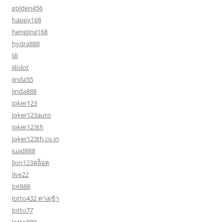
golden456
happy168
hengjing168
hydra888
Jili
Jilislot
Jinda55
jinda888
Joker123
joker123auto
joker123th
joker123th.co.in
juad888
lion123สล็อต
live22
lot888
lotto432 ทางเข้า
lotto77