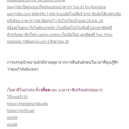
Jin888.asia 24 ก.ค. 69 casino online
Sexy168 เปิดมุมมองใหม่ของเกมบาคาร่า Top 61 by Romaine
sexy168c.com สมัครรับ 1,000 ระบบอัตโนมัติเจ้าแรก สัมผัสโต๊ะสดระดับ
พรีเมียม บาคาร่า168 เปิดเกมไว รับโปรใหญ่ไปเลย 20 ส.ค. 26
สล็อตเว็บตรง เว็บไซต์แจกหนัก เว็บสล็อตโปรโมชั่นดี แจกเครดิตฟรี
สำหรับสมาชิกใหม่ casino online เว็บเปิดใหม่ เครดิตฟรี Top 19 by
Adelaida 188bets4.com 3 สิงหาคม 26
การบรรลุเป้าหมายมักมีสาเหตุมาจากการยืนยันตัวตนในเวลาที่คุณรู้สึก
ว่าคุณกำลังล้มเหลว
เว็บคาสิโนน่าเล่น ทั้ง
สล็อต
และ
บาคาร่า
ตึงจริงแตกบ่อยมาก
โจ๊กเกอร์123
https://hengjing168.wiki
https://jin55.net
slot99
slot66