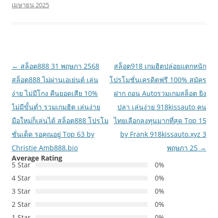
เมษายน 2025
เมนู
←
สล็อต888 31 พฤษภา 2568
สล็อต918 เกมฮิตปล่อยแตกหนัก
นำทาง
สล็อต888 ไม่ผ่านเอเย่นต์ เล่น
โปรโมชั่นเครดิตฟรี 100% สมัคร
เรื่อง
ง่าย ไม่มีโกง คืนยอดเสีย 10%
ฝาก ถอน Autoรวมเกมสล็อต ยิง
ไม่มีขั้นต่ำ รวมเกมฮิต เล่นง่าย
ปลา เล่นง่าย 918kissauto คน
มือใหม่ก็เล่นได้ สล็อต888 โปรโม
ไทยเลือกลงทุนมากที่สุด Top 15
ชั่นเด็ด รอคุณอยู่ Top 63 by
by Frank 918kissauto.xyz 3
Christie Amb888.bio
พฤษภา 25
→
Average Rating
5 Star
0%
4 Star
0%
3 Star
0%
2 Star
0%
1 Star
0%