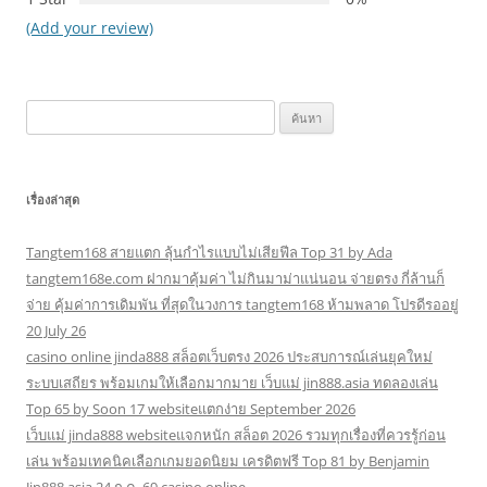
(Add your review)
ค้นหา
สำหรับ:
เรื่องล่าสุด
Tangtem168 สายแตก ลุ้นกำไรแบบไม่เสียฟีล Top 31 by Ada
tangtem168e.com ฝากมาคุ้มค่า ไม่กินมาม่าแน่นอน จ่ายตรง กี่ล้านก็
จ่าย คุ้มค่าการเดิมพัน ที่สุดในวงการ tangtem168 ห้ามพลาด โปรดีรออยู่
20 July 26
casino online jinda888 สล็อตเว็บตรง 2026 ประสบการณ์เล่นยุคใหม่
ระบบเสถียร พร้อมเกมให้เลือกมากมาย เว็บแม่ jin888.asia ทดลองเล่น
Top 65 by Soon 17 websiteแตกง่าย September 2026
เว็บแม่ jinda888 websiteแจกหนัก สล็อต 2026 รวมทุกเรื่องที่ควรรู้ก่อน
เล่น พร้อมเทคนิคเลือกเกมยอดนิยม เครดิตฟรี Top 81 by Benjamin