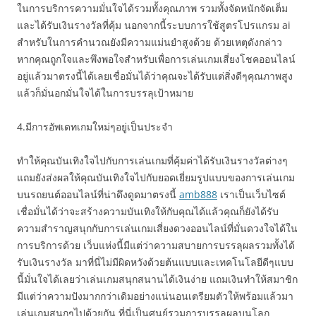
ในการบริการความมั่นใจได้รวมทั้งคุณภาพ รวมทั้งจัดหนักจัดเต็ม
และได้รับเงินรางวัลที่คุ้ม นอกจากนี้ระบบการใช้สูตรโปรแกรม ai
สำหรับในการคำนวณยังมีความแม่นยำสูงด้วย ด้วยเหตุดังกล่าว
หากคุณถูกใจและพึงพอใจสำหรับเพื่อการเล่นเกมเสี่ยงโชคออนไลน์
อยู่แล้วมาตรงนี้ได้เลยเชื่อมั่นได้ว่าคุณจะได้รับแต่สิ่งดีๆคุณภาพสูง
แล้วก็มั่นอกมั่นใจได้ในการบรรลุเป้าหมาย
4.มีการอัพเดทเกมใหม่ๆอยู่เป็นประจำ
ทำให้คุณบันเทิงใจไปกับการเล่นเกมที่คุ้มค่าได้รับเงินรางวัลต่างๆ
แถมยังส่งผลให้คุณบันเทิงใจไปกับยอดเยี่ยมรูปแบบของการเล่นเกม
บนรถยนต์ออนไลน์ที่น่าดึงดูดมาตรงนี้
amb888
เราเป็นเว็บไซต์
เชื่อมั่นได้ว่าจะสร้างความบันเทิงให้กับคุณได้แล้วคุณก็ยังได้รับ
ความสำราญสนุกกับการเล่นเกมเสี่ยงดวงออนไลน์ที่มั่นดวงใจได้ใน
การบริการด้วย เว็บแห่งนี้มีแต่ว่าความสบายการบรรลุผลรวมทั้งได้
รับเงินรางวัล มาที่นี่ไม่มีผิดหวังด้วยต้นแบบและเทคโนโลยีดีๆแบบ
นี้มั่นใจได้เลยว่าเล่นเกมสนุกสนานได้เงินง่าย แถมเงินทำให้สมาชิก
มีแต่ว่าความปังมากกว่าเดิมอย่างแน่นอนเตรียมตัวให้พร้อมแล้วมา
เล่นเกมสนุกๆไปด้วยกัน ที่นี่เป็นศูนย์รวมการบรรลุผลบนโลก