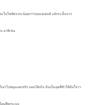
เว็บไซต์ตรงจะน้อยกว่าของเอเย่นต์ แม้กระนั้นจาก
อน อาทิเช่น
เอาไปหมุนแตกจริง ถอนได้จริง นั่นเป็นจุดที่ทำให้มั่นใจว่า
ื่อนที่ทุกระบบ