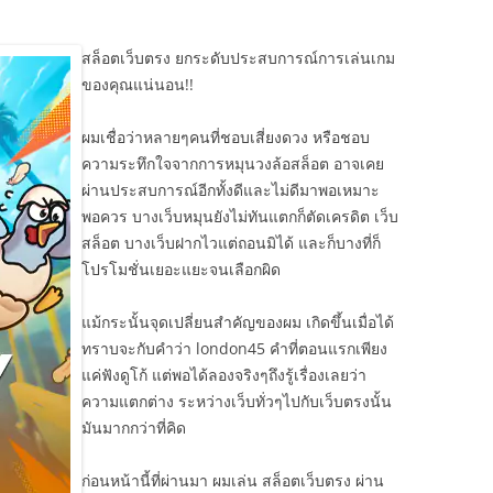
สล็อตเว็บตรง ยกระดับประสบการณ์การเล่นเกม
ของคุณแน่นอน!!
ผมเชื่อว่าหลายๆคนที่ชอบเสี่ยงดวง หรือชอบ
ความระทึกใจจากการหมุนวงล้อสล็อต อาจเคย
ผ่านประสบการณ์อีกทั้งดีและไม่ดีมาพอเหมาะ
พอควร บางเว็บหมุนยังไม่ทันแตกก็ตัดเครดิต เว็บ
สล็อต บางเว็บฝากไวแต่ถอนมิได้ และก็บางที่ก็
โปรโมชั่นเยอะแยะจนเลือกผิด
แม้กระนั้นจุดเปลี่ยนสำคัญของผม เกิดขึ้นเมื่อได้
ทราบจะกับคำว่า london45 คำที่ตอนแรกเพียง
แค่ฟังดูโก้ แต่พอได้ลองจริงๆถึงรู้เรื่องเลยว่า
ความแตกต่าง ระหว่างเว็บทั่วๆไปกับเว็บตรงนั้น
มันมากกว่าที่คิด
ก่อนหน้านี้ที่ผ่านมา ผมเล่น สล็อตเว็บตรง ผ่าน