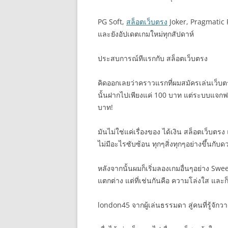
PG Soft,
สล็อตเว็บตรง
Joker, Pragmatic P
และยังอัปเดตเกมใหม่ทุกสัปดาห์
ประสบการณ์ทีแรกกับ สล็อตเว็บตรง
คิดออกเลยว่าคราวแรกที่ผมสมัครเล่นเว็บ
นั้นฝากไปเพียงแค่ 100 บาท แต่ระบบแจกฟร
บาท!
มันไม่ใช่แค่เรื่องของ ได้เงิน สล็อตเว็บตรง 
ไม่มีอะไรซับซ้อน ทุกๆสิ่งทุกๆอย่างขึ้นกั
หลังจากนั้นผมก็เริ่มลองเกมอื่นๆอย่าง S
แตกต่าง แต่ที่เช่นกันคือ ความโล่งใส และก็ 
london45 จากผู้เล่นธรรมดา สู่คนที่รู้จัก