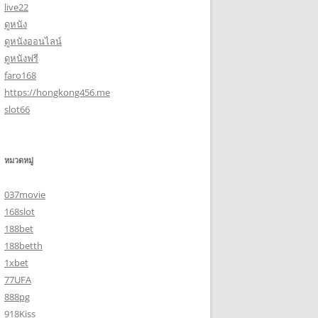
live22
ดูหนัง
ดูหนังออนไลน์
ดูหนังฟรี
faro168
https://hongkong456.me
slot66
หมวดหมู่
037movie
168slot
188bet
188betth
1xbet
77UFA
888pg
918Kiss