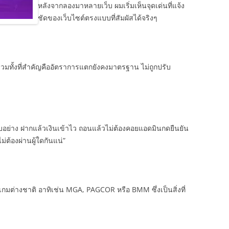
หลังจากลองมาหลายเว็บ ผมเริ่มเห็นจุดเด่นที่แจ้ง
ชัดของเว็บไซต์ตรงแบบที่สัมผัสได้จริงๆ
มทั้งที่สำคัญคืออัตราการแตกยังคงมาตรฐาน ไม่ถูกปรับ
อย่าง ฝากแล้วเงินเข้าไว ถอนแล้วไม่ต้องคอยแอดมินกดยืนยัน
ม่ต้องผ่านผู้ใดกันแน่”
กมต่างชาติ อาทิเช่น MGA, PAGCOR หรือ BMM ซึ่งเป็นสิ่งที่