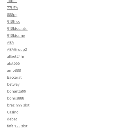
1xbet
77UFA
888pg
918Kiss
918kissauto
918kissme
ABA
ABAGroup2
allbet24hr
alot666
amb888
Baccarat
betway
bonanza99
bonus888
brazil999 slot
Casino
debet
fafa 123 slot