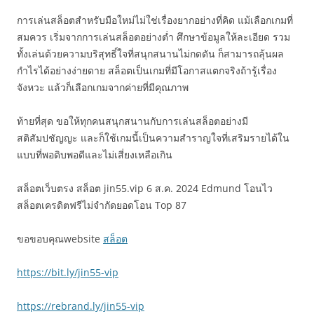
การเล่นสล็อตสำหรับมือใหม่ไม่ใช่เรื่องยากอย่างที่คิด แม้เลือกเกมที่
สมควร เริ่มจากการเล่นสล็อตอย่างต่ำ ศึกษาข้อมูลให้ละเอียด รวม
ทั้งเล่นด้วยความบริสุทธิ์ใจที่สนุกสนานไม่กดดัน ก็สามารถลุ้นผล
กำไรได้อย่างง่ายดาย สล็อตเป็นเกมที่มีโอกาสแตกจริงถ้ารู้เรื่อง
จังหวะ แล้วก็เลือกเกมจากค่ายที่มีคุณภาพ
ท้ายที่สุด ขอให้ทุกคนสนุกสนานกับการเล่นสล็อตอย่างมี
สติสัมปชัญญะ และก็ใช้เกมนี้เป็นความสำราญใจที่เสริมรายได้ใน
แบบที่พอดิบพอดีและไม่เสี่ยงเหลือเกิน
สล็อตเว็บตรง สล็อต jin55.vip 6 ส.ค. 2024 Edmund โอนไว
สล็อตเครดิตฟรีไม่จำกัดยอดโอน Top 87
ขอขอบคุณwebsite
สล็อต
https://bit.ly/jin55-vip
https://rebrand.ly/jin55-vip