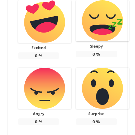
Sleepy
Excited
0
%
0
%
Angry
Surprise
0
%
0
%