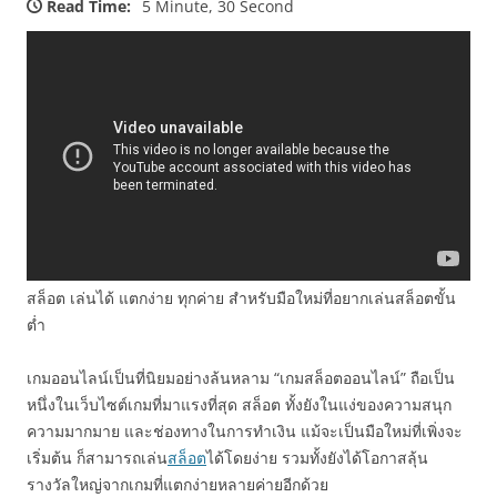
Read Time:
5 Minute, 30 Second
สล็อต เล่นได้ แตกง่าย ทุกค่าย สำหรับมือใหม่ที่อยากเล่นสล็อตขั้น
ต่ำ
เกมออนไลน์เป็นที่นิยมอย่างล้นหลาม “เกมสล็อตออนไลน์” ถือเป็น
หนึ่งในเว็บไซต์เกมที่มาแรงที่สุด สล็อต ทั้งยังในแง่ของความสนุก
ความมากมาย และช่องทางในการทำเงิน แม้จะเป็นมือใหม่ที่เพิ่งจะ
เริ่มต้น ก็สามารถเล่น
สล็อต
ได้โดยง่าย รวมทั้งยังได้โอกาสลุ้น
รางวัลใหญ่จากเกมที่แตกง่ายหลายค่ายอีกด้วย