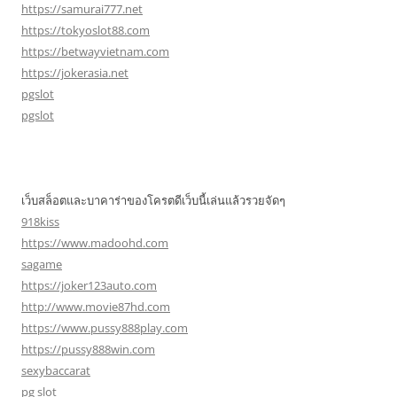
https://samurai777.net
https://tokyoslot88.com
https://betwayvietnam.com
https://jokerasia.net
pgslot
pgslot
เว็บสล็อตและบาคาร่าของโครตดีเว็บนี้เล่นแล้วรวยจัดๆ
918kiss
https://www.madoohd.com
sagame
https://joker123auto.com
http://www.movie87hd.com
https://www.pussy888play.com
https://pussy888win.com
sexybaccarat
pg slot