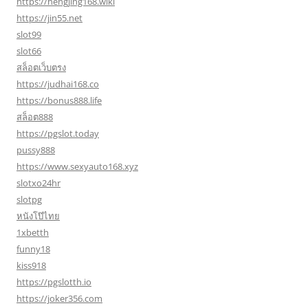
https://hengjing168.wiki
https://jin55.net
slot99
slot66
สล็อตเว็บตรง
https://judhai168.co
https://bonus888.life
สล็อต888
https://pgslot.today
pussy888
https://www.sexyauto168.xyz
slotxo24hr
slotpg
หนังโป๊ไทย
1xbetth
funny18
kiss918
https://pgslotth.io
https://joker356.com