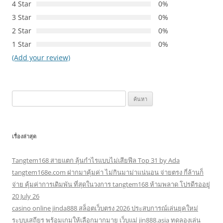
4 Star
0%
3 Star
0%
2 Star
0%
1 Star
0%
(Add your review)
ค้นหา
สำหรับ:
เรื่องล่าสุด
Tangtem168 สายแตก ลุ้นกำไรแบบไม่เสียฟีล Top 31 by Ada
tangtem168e.com ฝากมาคุ้มค่า ไม่กินมาม่าแน่นอน จ่ายตรง กี่ล้านก็
จ่าย คุ้มค่าการเดิมพัน ที่สุดในวงการ tangtem168 ห้ามพลาด โปรดีรออยู่
20 July 26
casino online jinda888 สล็อตเว็บตรง 2026 ประสบการณ์เล่นยุคใหม่
ระบบเสถียร พร้อมเกมให้เลือกมากมาย เว็บแม่ jin888.asia ทดลองเล่น