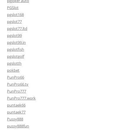
pgjoker auto
PGSlot
pgslot168
pgslot77
pgslot77.ltd
pgslot99
pgslot99.in
pgslotfish
pgslotgolf
pgslotth
pokbet
PunPro66
PunPro66.tv
PunPro777
PunPro777.work
puntaek66
puntaek77
Pussy888
pussy888fun