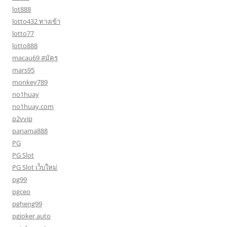
lot888
lotto432 ทางเข้า
lotto77
lotto888
macau69 สมัคร
mars95
monkey789
no1huay
no1huay.com
p2vvip
panama888
PG
PG Slot
PG Slot เว็บใหม่
pg99
pgceo
pgheng99
pgjoker auto