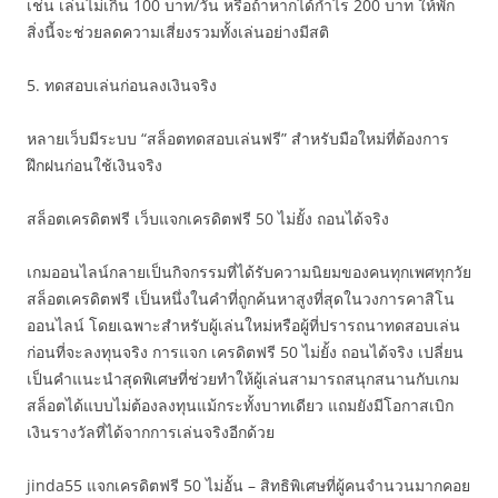
เช่น เล่นไม่เกิน 100 บาท/วัน หรือถ้าหากได้กำไร 200 บาท ให้พัก
สิ่งนี้จะช่วยลดความเสี่ยงรวมทั้งเล่นอย่างมีสติ
5. ทดสอบเล่นก่อนลงเงินจริง
หลายเว็บมีระบบ “สล็อตทดสอบเล่นฟรี” สำหรับมือใหม่ที่ต้องการ
ฝึกฝนก่อนใช้เงินจริง
สล็อตเครดิตฟรี เว็บแจกเครดิตฟรี 50 ไม่ยั้ง ถอนได้จริง
เกมออนไลน์กลายเป็นกิจกรรมที่ได้รับความนิยมของคนทุกเพศทุกวัย
สล็อตเครดิตฟรี เป็นหนึ่งในคำที่ถูกค้นหาสูงที่สุดในวงการคาสิโน
ออนไลน์ โดยเฉพาะสำหรับผู้เล่นใหม่หรือผู้ที่ปรารถนาทดสอบเล่น
ก่อนที่จะลงทุนจริง การแจก เครดิตฟรี 50 ไม่ยั้ง ถอนได้จริง เปลี่ยน
เป็นคำแนะนำสุดพิเศษที่ช่วยทำให้ผู้เล่นสามารถสนุกสนานกับเกม
สล็อตได้แบบไม่ต้องลงทุนแม้กระทั้งบาทเดียว แถมยังมีโอกาสเบิก
เงินรางวัลที่ได้จากการเล่นจริงอีกด้วย
jinda55 แจกเครดิตฟรี 50 ไม่อั้น – สิทธิพิเศษที่ผู้คนจำนวนมากคอย