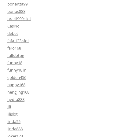
bonanza99
bonus888
brazil999 slot
Casino
debet
fafa 123 slot
faro168
fullslotpg
funny18
funny18.in
golden456
happy168
hengjing168
hydra888
Jili
Jilislot
Jinda55
jinda888
Joker123