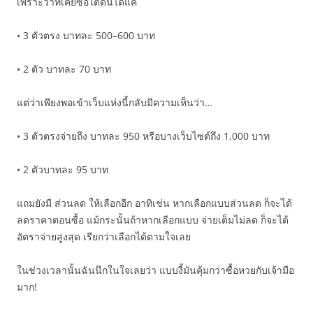
เพราะว่าที่เคยซื้อใต้ดินได้แค่
• 3 ตัวตรง บาทละ 500–600 บาท
• 2 ตัว บาทละ 70 บาท
แต่ว่าเพียงพอเข้าเว็บแห่งนี้กลับมีความเห็นว่า…
• 3 ตัวตรงจ่ายถึง บาทละ 950 หรือบางเว็บไซต์ถึง 1,000 บาท
• 2 ตัวบาทละ 95 บาท
แถมยังมี ส่วนลด ให้เลือกอีก อาทิเช่น หากเลือกแบบส่วนลด ก็จะได้
ลดราคาตอนซื้อ แม้กระนั้นถ้าหากเลือกแบบ จ่ายเต็มไม่ลด ก็จะได้
อัตราจ่ายสูงสุด เรียกว่าเลือกได้ตามใจเลย
ในช่วงเวลานั้นฉันนึกในใจเลยว่า แบบงี้มันคุ้มกว่าซื้อหวยกับเจ้ามือ
มาก!