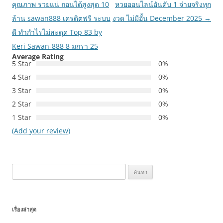
คุณภาพ รวยแน่ ถอนได้สูงสุด 10
หวยออนไลน์อันดับ 1 จ่ายจริงทุก
ล้าน sawan888 เครดิตฟรี ระบบ
งวด ไม่มีอั้น December 2025
→
ดี ทำกำไรไม่สะดุด Top 83 by
Keri Sawan-888 8 มกรา 25
Average Rating
5 Star
0%
4 Star
0%
3 Star
0%
2 Star
0%
1 Star
0%
(Add your review)
ค้นหา
สำหรับ:
เรื่องล่าสุด