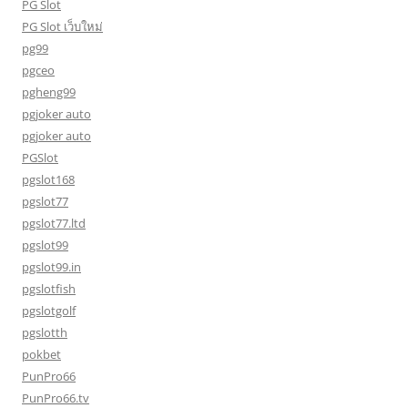
PG Slot
PG Slot เว็บใหม่
pg99
pgceo
pgheng99
pgjoker auto
pgjoker auto
PGSlot
pgslot168
pgslot77
pgslot77.ltd
pgslot99
pgslot99.in
pgslotfish
pgslotgolf
pgslotth
pokbet
PunPro66
PunPro66.tv