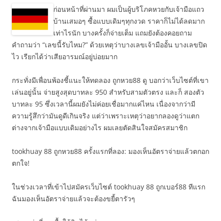
ก่อนหน้าที่ผ่านมา ผมเป็นผู้บริโภคหวยกับเจ้ามือแถว
บ้านเสมอๆ ซื้อแบบเดิมๆทุกงวด ราคาก็ไม่ได้ลดมาก
เท่าไรนัก บางครั้งก็จ่ายเต็ม แถมยังต้องคอยถาม
คำถามว่า “เลขนี้รับไหม?” ด้วยเหตุว่าบางเลขเจ้ามืออั้น บางเลขปิด
ไว เรียกได้ว่าเสียอารมณ์อยู่บ่อยมาก
กระทั่งมีเพื่อนพ้องชี้แนะให้ทดลอง ถูกหวย88 ดู บอกว่าเว็บไซต์ที่เขา
เล่นอยู่นั้น จ่ายสูงสุดบาทละ 950 สำหรับสามตัวตรง และก็ สองตัว
บาทละ 95 ซึ่งเวลานี้ผมยังไม่ค่อยเชื่อมากแค่ไหน เนื่องจากว่ามี
ความรู้สึกว่ามันดูดีเกินจริง แต่ว่าเพราะเหตุว่าอยากลองดูว่าแตก
ต่างจากเจ้ามือแบบเดิมอย่างไร ผมเลยตัดสินใจสมัครสมาชิก
tookhuay 88 ถูกหวย88 ครั้งแรกที่ลอง: มองเห็นอัตราจ่ายแล้วตกอก
ตกใจ!
ในช่วงเวลาที่เข้าไปสมัครเว็บไซต์ tookhuay 88 ถูกเบอร์88 ทีแรก
ฉันมองเห็นอัตราจ่ายแล้วจะต้องขยี้ตารัวๆ