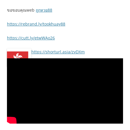
ขอขอบคุณweb
ถูกหวย88
https://rebrand.ly/tookhuay88
https://cutt.ly/etwWAo26
https://shorturl.asia/zvDXm