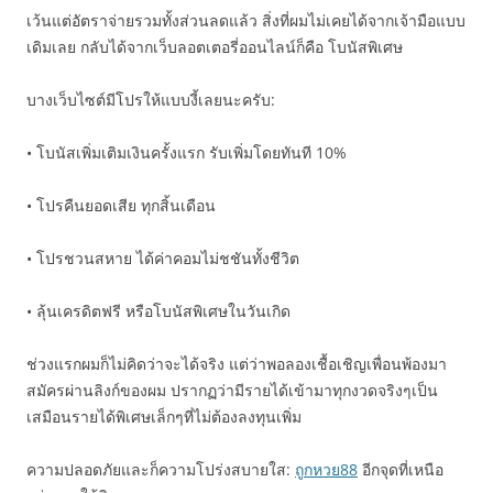
เว้นแต่อัตราจ่ายรวมทั้งส่วนลดแล้ว สิ่งที่ผมไม่เคยได้จากเจ้ามือแบบ
เดิมเลย กลับได้จากเว็บลอตเตอรี่ออนไลน์ก็คือ โบนัสพิเศษ
บางเว็บไซต์มีโปรให้แบบงี้เลยนะครับ:
• โบนัสเพิ่มเติมเงินครั้งแรก รับเพิ่มโดยทันที 10%
• โปรคืนยอดเสีย ทุกสิ้นเดือน
• โปรชวนสหาย ได้ค่าคอมไม่ชชันทั้งชีวิต
• ลุ้นเครดิตฟรี หรือโบนัสพิเศษในวันเกิด
ช่วงแรกผมก็ไม่คิดว่าจะได้จริง แต่ว่าพอลองเชื้อเชิญเพื่อนพ้องมา
สมัครผ่านลิงก์ของผม ปรากฏว่ามีรายได้เข้ามาทุกงวดจริงๆเป็น
เสมือนรายได้พิเศษเล็กๆที่ไม่ต้องลงทุนเพิ่ม
ความปลอดภัยและก็ความโปร่งสบายใส:
ถูกหวย88
อีกจุดที่เหนือ