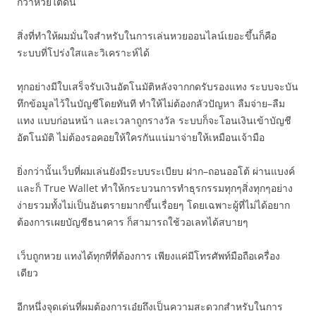
กว่าหวยใต้ดิน
สิ่งที่ทำให้ผมมั่นใจสำหรับในการเล่นหวยออนไลน์เยอะขึ้นก็คือ
ระบบที่โปร่งใสและวิเคราะห์ได้
ทุกอย่างมีใบเสร็จรับเงินอัตโนมัติหลังจากกดรับรองแทง ระบบจะบัน
ทึกข้อมูลไว้ในบัญชีโดยทันที ทำให้ไม่ต้องกลัวปัญหา ลืมจ่าย–ลืม
แทง แบบก่อนหน้า และเวลาถูกรางวัล ระบบก็จะโอนเงินเข้าบัญชี
อัตโนมัติ ไม่ต้องรอคอยให้ใครกันแน่มาจ่ายให้เหมือนเจ้ามือ
ยิ่งกว่านั้นเว็บที่ผมเล่นยังมีระบบระเบียบ ฝาก–ถอนออโต้ ผ่านแบงค์
และก็ True Wallet ทำให้กระบวนการทำธุรกรรมทุกๆสิ่งทุกๆอย่าง
ง่ายรวมทั้งไม่เป็นอันตรายมากขึ้นเรื่อยๆ โดยเฉพาะผู้ที่ไม่ได้อยาก
ต้องการเผยบัญชีธนาคาร ก็สามารถใช้วอเลทได้สบายๆ
เว็บถูกหวย แทงได้ทุกที่ที่ต้องการ เพียงแค่มีโทรศัพท์มือถือเครื่อง
เดียว
อีกหนึ่งจุดเด่นที่ผมต้องการเอ๋ยถึงเป็นความสะดวกสำหรับในการ