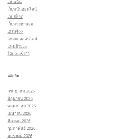
เว็บพนัน
เว็บพนันออนไลน์
เว็บสล็อต
เว็บหวยฮานอย
เศรษฐี99
แทงบอลออนไลน์
แพนด้า555
โจ๊กเกอร์123
คลังเก็บ
กรกฎาคม 2026
มิถุนายน 2026
พฤษภาคม 2026
เมษายน 2026
มีนาคม 2026
กุมภาพันธ์ 2026
มกราคม 2026