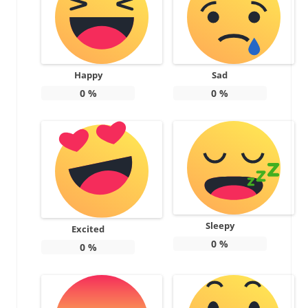
Happy
Sad
0
%
0
%
Sleepy
Excited
0
%
0
%