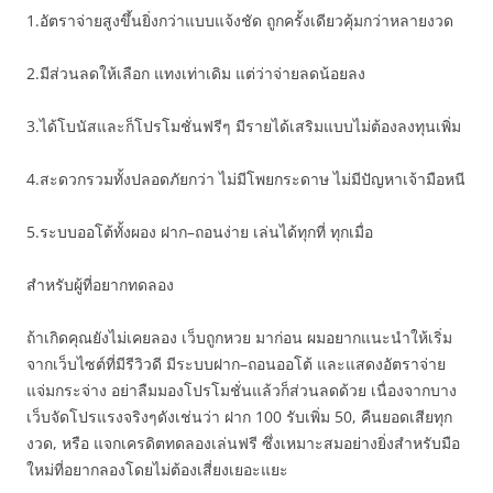
1.อัตราจ่ายสูงขึ้นยิ่งกว่าแบบแจ้งชัด ถูกครั้งเดียวคุ้มกว่าหลายงวด
2.มีส่วนลดให้เลือก แทงเท่าเดิม แต่ว่าจ่ายลดน้อยลง
3.ได้โบนัสและก็โปรโมชั่นฟรีๆ มีรายได้เสริมแบบไม่ต้องลงทุนเพิ่ม
4.สะดวกรวมทั้งปลอดภัยกว่า ไม่มีโพยกระดาษ ไม่มีปัญหาเจ้ามือหนี
5.ระบบออโต้ทั้งผอง ฝาก–ถอนง่าย เล่นได้ทุกที่ ทุกเมื่อ
สำหรับผู้ที่อยากทดลอง
ถ้าเกิดคุณยังไม่เคยลอง เว็บถูกหวย มาก่อน ผมอยากแนะนำให้เริ่ม
จากเว็บไซต์ที่มีรีวิวดี มีระบบฝาก–ถอนออโต้ และแสดงอัตราจ่าย
แจ่มกระจ่าง อย่าลืมมองโปรโมชั่นแล้วก็ส่วนลดด้วย เนื่องจากบาง
เว็บจัดโปรแรงจริงๆดังเช่นว่า ฝาก 100 รับเพิ่ม 50, คืนยอดเสียทุก
งวด, หรือ แจกเครดิตทดลองเล่นฟรี ซึ่งเหมาะสมอย่างยิ่งสำหรับมือ
ใหม่ที่อยากลองโดยไม่ต้องเสี่ยงเยอะแยะ